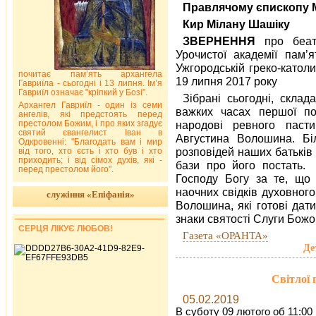
Правлячому єпископу Му
Кир Мілану
Шашіку
ЗВЕРНЕННЯ
про беа
Урочистої академії пам
Ужгородській греко-католи
почитає пам’ять архангела
19 липня 2017 року
Гавриїла - сьогодні і 13 липня. Ім’я
Гавриїл означає "кріпкий у Бозі".
Зібрані сьогодні, скла
Архангел Гавриїл - один із семи
важких часах першої по
ангелів, які предстоять перед
престолом Божим, і про яких згадує
народові ревного пасти
святий євангелист Іван в
Августина Волошина. Бі
Одкровенні: "Благодать вам і мир
розповідей наших батьків 
від того, хто єсть і хто був і хто
приходить; і від сімох духів, які -
бази про його постать.
перед престолом його".
Господу Богу за те, щ
наочних свідків духовног
служіння «Епіфанія»
Волошина, які готові дат
знаки святості Слуги Божо
СЕРЦЯ ЛІКУЄ ЛЮБОВ!
Газета «ОРАНТА»
Де
Світлої
05.02.2019
В суботу 09 лютого об 11:00