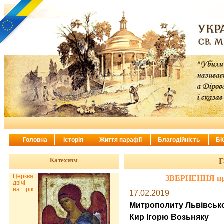
Головна
Історія
Життя парафії
Благодійність
Бі
Катехизм
Г
Церква
ЗВЕРНЕННЯ про
двічі
на рік
17.02.2019
Митрополиту Львівсько
Кир Ігорю
Возьняку