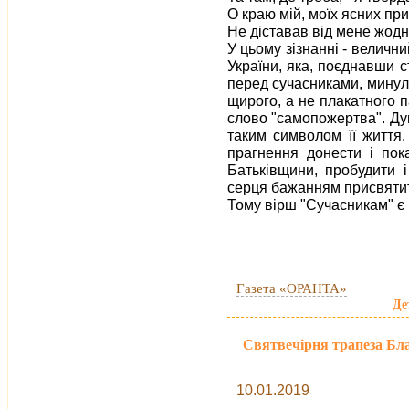
О краю мій, моїх ясних при
Не діставав від мене жодн
У цьому зізнанні - величн
України, яка, поєднавши ст
перед сучасниками, минул
щирого, а не плакатного па
слово "самопожертва". Д
таким символом її життя
прагнення донести і пок
Батьківщини, пробудити і
серця бажанням присвятити
Тому вірш "Сучасникам" є
Газета «ОРАНТА»
Де
Святвечірня трапеза Бл
10.01.2019