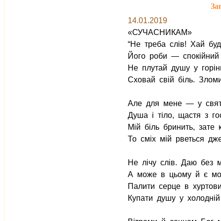
За
14.01.2019
«СУЧАСНИКАМ»
“Не треба слів! Хай буд
Його роби — спокійний 
Не плутай душу у горінн
Сховай свій біль. Злом
Але для мене — у свят
Душа і тіло, щастя з г
Мій біль бринить, зате 
То сміх мій рветься дж
Не лічу слів. Даю без м
А може в цьому й є моя
Палити серце в хуртовин
Купати душу у холодній 