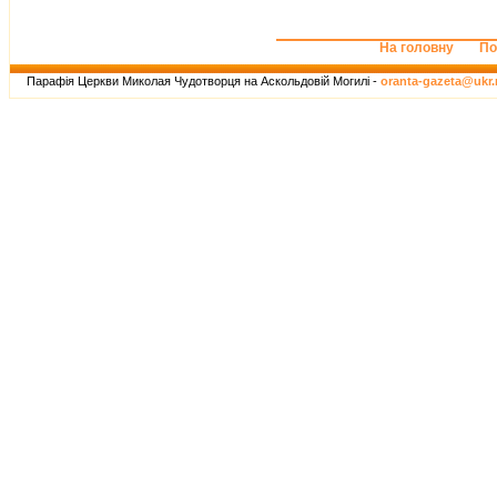
На головну
По
Парафія Церкви Миколая Чудотворця на Аскольдовій Могилі -
oranta-gazeta@ukr.