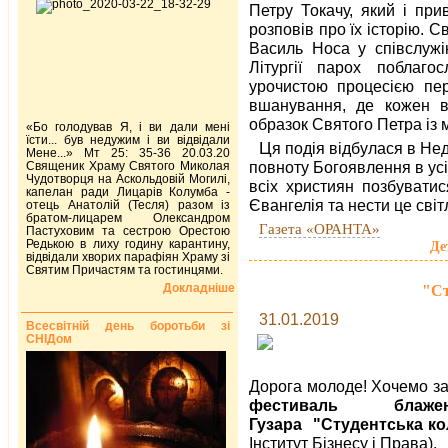
Петру Токачу, який і при
розповів про їх історію. С
Василь Носа у співслужі
Літургії парох поблаг
урочистою процесією пер
вшанування, де кожен в
образок Святого Петра із
«Бо голодував Я, і ви дали мені
їсти... був недужим і ви відвідали
Ц
я подія відбулася в Не
Мене...» Мт 25: 35-36 20.03.20
повноту Богоявлення в усі
Священик Храму Святого Миколая
Чудотворця на Аскольдовій Могилі,
всіх християн позбуватис
капелан ради Лицарів Колумба -
Євангелія та нести це світ
отець Анатолій (Тесля) разом із
братом-лицарем Олександром
Газета «ОРАНТА»
Пастуховим та сестрою Орестою
Редькою в лиху годину карантину,
Де
відвідали хворих парафіян Храму зі
Святим Причастям та гостинцями.
Докладніше
"Ст
31.01.2019
Всесвітній день боротьби зі
СНІДом
Дорога молоде! Хочемо за
фестиваль блаже
Гузара "Студентська ко
Інститут Бізнесу і Права).