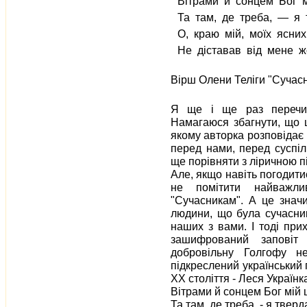
Вітрами й сонцем Бог м
Та там, де треба, — я 
О, краю мій, моїх ясних
Не діставав від мене ж
Вірш Олени Теліги "Сучас
Я ще і ще раз перечит
Намагаюся збагнути, що ц
якому авторка розповідає п
перед нами, перед суспі
ще порівняти з ліричною пі
Але, якщо навіть погодит
не помітити найважли
"Сучасникам". А це знач
людини, що була сучасник
наших з вами. І тоді прих
зашифрований заповіт
добровільну Голгофу не
підкреслений український 
XX століття - Леся Українка
Вітрами й сонцем Бог мій 
Та там, де треба, - я тверд