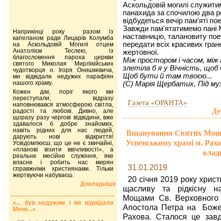
Аскольдовій могилі служити
панахида за спочилою два р
відбудеться вечір пам'яті по
Завжди пам'ятатимемо пані М
Наприкінці року разом із
наставницю, талановиту пое
капеланом ради Лицарів Колумба
передати всіх красивих гране
на Аскольдовій Могилі отцем
Анатолієм Теслею, із
жертовної.
благословення пароха церкви
Між простором і часом, між 
святого Миколая Мирлікійських
злетіла б я у Вічність, щоб
чудотворця о. Ігоря Онишкевича,
Щоб бути й там твоєю...
ми відвідали недужих парафіян
нашого храму.
(С) Марія Щербатих, Під му
Кожен дім, поріг якого ми
переступали, відразу
Газета «ОРАНТА»
наповнювався атмосферою світла,
Де
радості та любові. Дивно, але
щоразу разу чергові відвідини, вже
здавалося б добре знайомих,
навіть рідних для нас людей,
Вшанування Святих Моще
дарують нові відкриття!
Успенському храмі м. Рах
Усвідомлюєш, що це не є звичайні,
«планові візити ввічливості», а
влад
реальне месійне служіння, яке
власне і робить нас мирян
31.01.2019
справжніми християнами. Тільки
жертвуючи набуваєш.
20 січня 2019 року хрис
Докладніше
щасливу та рідкісну н
Мощами
Св. Верховного
«... був недужим і ви відвідали
Апостола Петра на Божест
Мене...»
Рахова. Сталося це завд