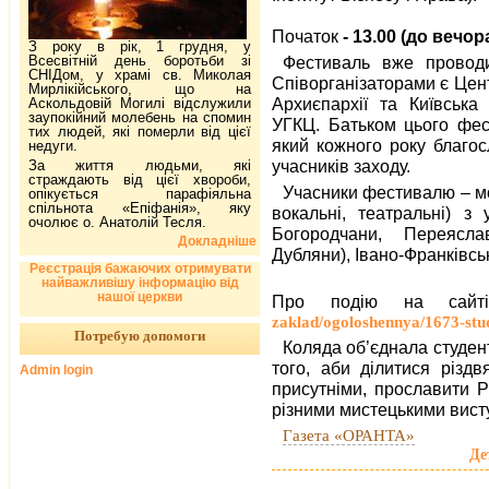
Початок
- 13.00 (до вечор
З року в рік, 1 грудня, у
Всесвітній день боротьби зі
Фестиваль вже проводи
СНІДом, у храмі св. Миколая
Співорганізаторами є Цен
Мирлікійського, що на
Архиєпархії та Київська
Аскольдовій Могилі відслужили
заупокійний молебень на спомин
УГКЦ. Батьком цього фе
тих людей, які померли від цієї
який кожного року благос
недуги.
учасників заходу.
За життя людьми, які
страждають від цієї хвороби,
Учасники фестивалю – мо
опікується парафіяльна
спільнота «Епіфанія», яку
вокальні, театральні) з 
очолює о. Анатолій Тесля.
Богородчани, Переясла
Докладніше
Дубляни), Івано-Франківсь
Реєстрація бажаючих отримувати
найважливішу інформацію від
нашої церкви
Про подію на сай
zaklad/ogoloshennya/1673-stu
Потребую допомоги
Коляда об’єднала студент
того, аби ділитися різд
Admin login
присутніми, прославити 
різними мистецькими вис
Газета «ОРАНТА»
Де