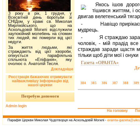
Якось ішов дорог
тішився життям, і о
З року в рік, 1 грудня, у
двигав велетенський тягар
Всесвітній день боротьби зі
СНІДом, у храмі св. Миколая
- Навіщо прирікаєш Ти
Мирлікійського, що на
мудрець.
Аскольдовій Могилі відслужили
заупокійний молебень на спомин
- Я страждаю заради ща
тих людей, які померли від цієї
недуги.
чоловік, - мій прадід вс
За життя людьми, які
страждав заради щастя мо
страждають від цієї хвороби,
тільки щоб діти мої і онуки
опікується парафіяльна
спільнота «Епіфанія», яку
Газета «ОРАНТА»
очолює о. Анатолій Тесля.
Де
Докладніше
Реєстрація бажаючих отримувати
найважливішу інформацію від
384
385
386
387
388
389
нашої церкви
Потребую допомоги
Admin login
На головну
По
Парафія Церкви Миколая Чудотворця на Аскольдовій Могилі -
oranta-gazeta@ukr.