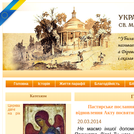
Головна
Історія
Життя парафії
Благодійність
Бі
Катехизм
Г
Церква
Пастирське послання
двічі
відновлення Акту посвяти
на рік
20.03.2014
Не маємо іншої допомо