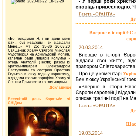
- У перші роки христи
сповідь привселюдно. Чи
Газета «ОРАНТА»
Де
Вперше в історії ЄС с
євр
«Бо голодував Я, і ви дали мені
їсти... був недужим і ви відвідали
Мене...» Мт 25: 35-36 20.03.20
20.03.2014
Священик Храму Святого Миколая
Вперше в історії Євро
Чудотворця на Аскольдовій Могилі,
капелан ради Лицарів Колумба -
віддали свої життя, від
отець Анатолій (Тесля) разом із
прапором Співтовариства
братом-лицарем Олександром
Пастуховим та сестрою Орестою
Про це у коментарі
Укрін
Редькою в лиху годину карантину,
відвідали хворих парафіян Храму зі
Бенілюксу Української гре
Святим Причастям та гостинцями.
«Вперше в історії Євро
Докладніше
Європи європейці віддали 
описав трагічні події на М
Всесвітній день боротьби зі
СНІДом
Газета «ОРАНТА»
Де
Щаст
19.03.2014