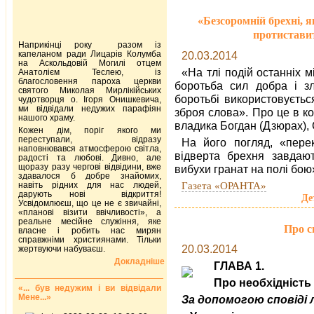
«Безсоромній брехні, 
протиставит
Наприкінці року разом із
капеланом ради Лицарів Колумба
20.03.2014
на Аскольдовій Могилі отцем
«На тлі подій останніх 
Анатолієм Теслею, із
благословення пароха церкви
боротьба сил добра і зл
святого Миколая Мирлікійських
боротьбі використовуєтьс
чудотворця о. Ігоря Онишкевича,
ми відвідали недужих парафіян
зброя слова». Про це в к
нашого храму.
владика Богдан (Дзюрах),
Кожен дім, поріг якого ми
переступали, відразу
На його погляд, «пере
наповнювався атмосферою світла,
відверта брехня завдаю
радості та любові. Дивно, але
щоразу разу чергові відвідини, вже
вибухи гранат на полі бою
здавалося б добре знайомих,
Газета «ОРАНТА»
навіть рідних для нас людей,
дарують нові відкриття!
Де
Усвідомлюєш, що це не є звичайні,
«планові візити ввічливості», а
реальне месійне служіння, яке
Про с
власне і робить нас мирян
справжніми християнами. Тільки
20.03.2014
жертвуючи набуваєш.
Докладніше
ГЛАВА 1.
Про необхідність
«... був недужим і ви відвідали
Мене...»
За допомогою сповіді 