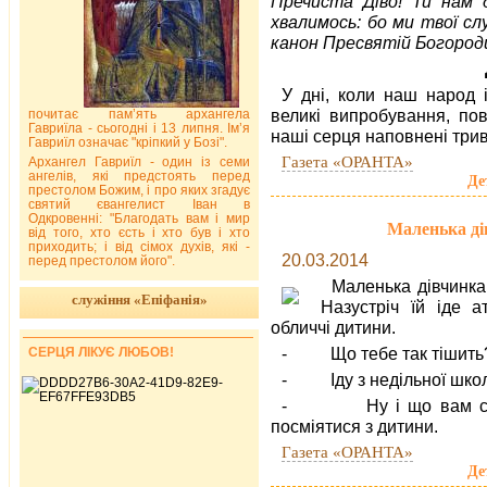
Пречиста Діво! Ти нам 
хвалимось: бо ми твої с
канон Пресвятій Богороди
У дні, коли наш народ
великі випробування, пов
почитає пам’ять архангела
Гавриїла - сьогодні і 13 липня. Ім’я
наші серця наповнені трив
Гавриїл означає "кріпкий у Бозі".
Газета «ОРАНТА»
Архангел Гавриїл - один із семи
ангелів, які предстоять перед
Де
престолом Божим, і про яких згадує
святий євангелист Іван в
Одкровенні: "Благодать вам і мир
Маленька дів
від того, хто єсть і хто був і хто
приходить; і від сімох духів, які -
20.03.2014
перед престолом його".
Маленька дівчинка
служіння «Епіфанія»
Назустріч їй іде а
обличчі дитини.
- Що тебе так тішить? 
СЕРЦЯ ЛІКУЄ ЛЮБОВ!
- Іду з недільної школ
- Ну і що вам сьогод
посміятися з дитини.
Газета «ОРАНТА»
Де