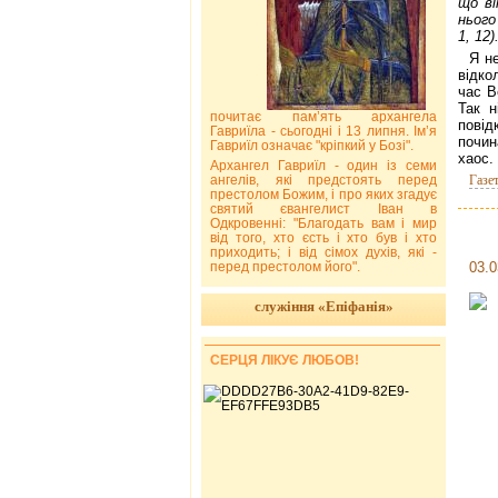
що ві
нього
1, 12)
Я н
відко
час В
Так н
почитає пам’ять архангела
повід
Гавриїла - сьогодні і 13 липня. Ім’я
почи
Гавриїл означає "кріпкий у Бозі".
хаос.
Архангел Гавриїл - один із семи
ангелів, які предстоять перед
Газе
престолом Божим, і про яких згадує
святий євангелист Іван в
Одкровенні: "Благодать вам і мир
від того, хто єсть і хто був і хто
приходить; і від сімох духів, які -
перед престолом його".
03.0
служіння «Епіфанія»
СЕРЦЯ ЛІКУЄ ЛЮБОВ!