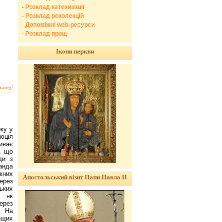
-
Розклад катехизації
-
Розклад реколекцій
-
Допоміжні web-ресурси
-
Розклад прощ
Ікони церкви
a.org/
оку у
юція
ливає
я, що
ди з
анда
жних
Апостольський візит Папи Павла ІІ
рез
ьких
, як
ерез
. На
ищих