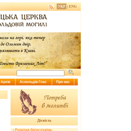
УКР
|
ENG
Архів
Аскольдів Глас
Про нас
Дієвість
-
Розклад богослужінь