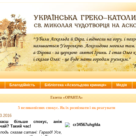
ї
Благодійність
Бібліотека «Аскольдова криниця»
Медія
Газета «ОРАНТА»
5 великопісних спокус. Як їх розпізнати і як реагувати
3.2016
наєш більше спокус, аніж
чай? Такий час!
подь сказав сатані: Гаразд! Усе,