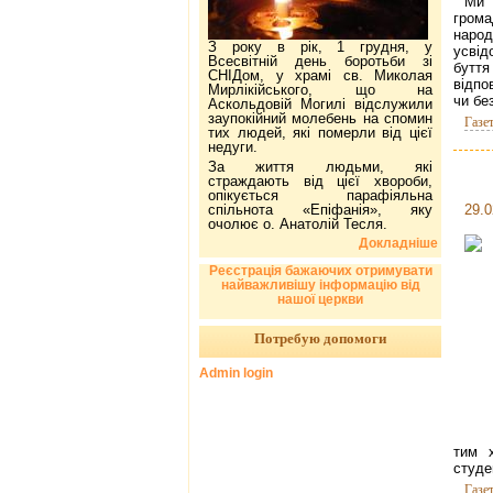
Ми 
грома
наро
З року в рік, 1 грудня, у
усвід
Всесвітній день боротьби зі
бутт
СНІДом, у храмі св. Миколая
відпо
Мирлікійського, що на
чи бе
Аскольдовій Могилі відслужили
заупокійний молебень на спомин
Газе
тих людей, які померли від цієї
недуги.
За життя людьми, які
страждають від цієї хвороби,
опікується парафіяльна
спільнота «Епіфанія», яку
29.0
очолює о. Анатолій Тесля.
Докладніше
Реєстрація бажаючих отримувати
найважливішу інформацію від
нашої церкви
Потребую допомоги
Admin login
тим х
студе
Газе