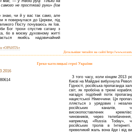
н має, — у твоїй руці. Тільки на
 самого не простягай руки» (Іов
.
е знаю, чи й у вас так само, але
ли я повернулася до Церкви, під
еликого Посту почуваюсь як Іов.
іби Бог трохи спустив сатану з
ка, бо в моєму духовному житті
нається якийсь надзвичайний
та «ОРАНТА»
Детальніше читайте на сайті http://www.orant
Греко-католицькі герої України
3.2016
З того часу, коли кінцем 2013 р
Києві на Майдані вибухнула Револ
Гідності, російська пропаганда за
світ, як пробоїна в трюмі корабл
нагадує подібний потік пропаган
нацистської Німеччини. Ця пропаг
лляється з урядових і незале
російських каналів, че
високопоставлених кремлівс
чиновників, через телебачення
наприклад «Russia Today», ч
російських тролів в Інтернеті
превеликий жаль вона йде і від в