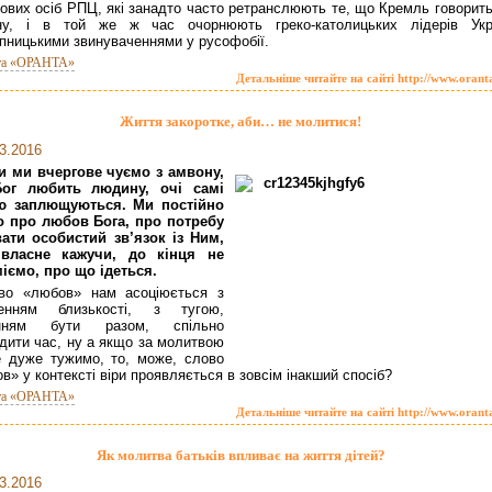
ових осіб РПЦ, які занадто часто ретранслюють те, що Кремль говорить
їну, і в той же ж час очорнюють греко-католицьких лідерів Укр
пницькими звинуваченнями у русофобії.
та «ОРАНТА»
Детальніше читайте на сайті http://www.orant
Життя закоротке, аби… не молитися!
3.2016
и ми вчергове чуємо з амвону,
ог любить людину, очі самі
ю заплющуються. Ми постійно
о про любов Бога, про потребу
ати особистий зв’язок із Ним,
 власне кажучи, до кінця не
іємо, про що ідеться.
во «любов» нам асоціюється з
ненням близькості, з тугою,
нням бути разом, спільно
дити час, ну а якщо за молитвою
 дуже тужимо, то, може, слово
в» у контексті віри проявляється в зовсім інакший спосіб?
та «ОРАНТА»
Детальніше читайте на сайті http://www.orant
Як молитва батьків впливає на життя дітей?
3.2016