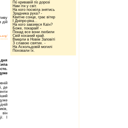
По кривавій по дорозі
Нам іти у світ.
На кого посміла знятись
Зрадника рука? -
Квитне сонце, грає вітер
ливу
І Дніпро-ріка...
в дій
На кого завзявся Каїн?
Боже, покарай! -
Понад все вони любили
Свій коханий край.
a.org/
Вмерли в Новім Заповіті
З славою святих. -
На Аскольдовій могилі
Поховали їх.
дня
ипа
сто.
дуже
вній
і, де
енти
іший
дуже
дній
иків,
 він
ї. І