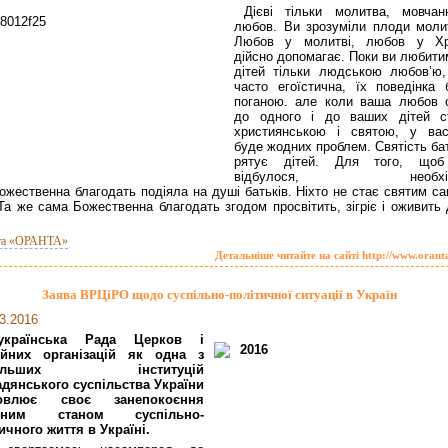
Дієві тільки молитва, мовчан
любов. Ви зрозуміли плоди моли
Любов у молитві, любов у Хр
дійсно допомагає. Поки ви любити
дітей тільки людською любов’ю,
часто егоїстична, їх поведінка 
поганою. але коли ваша любов 
до одного і до ваших дітей с
християнською і святою, у ва
буде жодних проблем. Святість ба
рятує дітей. Для того, що
відбулося, необхід
ожественна благодать подіяла на душі батьків. Ніхто не стає святим са
 Та же сама Божественна благодать згодом просвітить, зігріє і оживить
та «ОРАНТА»
Детальніше читайте на сайті http://www.orant
Заява ВРЦіРО щодо суспільно-політичної ситуації в Україн
3.2016
українська Рада Церков і
гійних організацій як одна з
більших інституцій
дянського суспільства України
овлює своє занепокоєння
асним станом суспільно-
ичного життя в Україні.