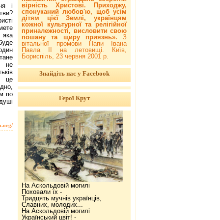
вірність Христові. Приходжу,
ня і
спонуканий любов'ю, щоб усім
тви?
дітям цієї Землі, українцям
исті
кожної культурної та релігійної
мете
приналежності, висловити свою
 яка
пошану та щиру приязнь».
З
буде
вітальної промови Папи Івана
Павла ІІ на летовищі. Київ,
один
Бориспіль, 23 червня 2001 р.
тане
с не
тьків
Знайдіть нас у Facebook
б це
но,
м по
Герої Крут
 душі
a.org/
На Аскольдовій могилі
Поховали їх -
Тридцять мучнів українців,
Славних, молодих...
На Аскольдовій могилі
Український цвіт! -