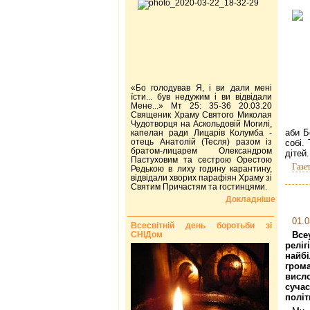
«Бо голодував Я, і ви дали мені
їсти... був недужим і ви відвідали
Мене...» Мт 25: 35-36 20.03.20
Священик Храму Святого Миколая
Чудотворця на Аскольдовій Могилі,
аби Б
капелан ради Лицарів Колумба -
отець Анатолій (Тесля) разом із
собі.
братом-лицарем Олександром
дітей.
Пастуховим та сестрою Орестою
Газе
Редькою в лиху годину карантину,
відвідали хворих парафіян Храму зі
Святим Причастям та гостинцями.
Докладніше
01.0
Всесвітній день боротьби зі
СНІДом
Все
релі
най
грома
висл
суч
політ