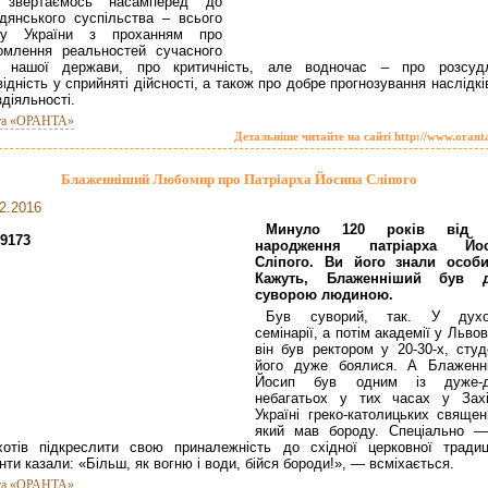
звертаємось насамперед до
дянського суспільства – всього
ду України з проханням про
омлення реальностей сучасного
я нашої держави, про критичність, але водночас – про розсуд
відність у сприйняті дійсності, а також про добре прогнозування наслідкі
здіяльності.
та «ОРАНТА»
Детальніше читайте на сайті http://www.orant
Блаженніший Любомир про Патріарха Йосипа Сліпого
2.2016
Минуло 120 років від 
народження патріарха Йос
Сліпого. Ви його знали особи
Кажуть, Блаженніший був 
суворою людиною.
Був суворий, так. У духо
семінарії, а потім академії у Львов
він був ректором у 20-30-х, студ
його дуже боялися. А Блаженн
Йосип був одним із дуже-
небагатьох у тих часах у Захі
Україні греко-католицьких священ
який мав бороду. Спеціально —
отів підкреслити свою приналежність до східної церковної традиці
нти казали: «Більш, як вогню і води, бійся бороди!», — всміхається.
та «ОРАНТА»