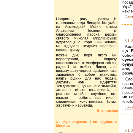
посад
Укра
накле
Газе
Наприкінці року разом із
капеланом ради Лицарів Колумба
на Аскольдовій Могилі отцем
Анатолієм Теслею, із
благословення пароха церкви
святого Миколая Мирлікійських
01.0
чудотворця о. Ігоря Онишкевича,
ми відвідали недужих парафіян
Кол
нашого храму.
що Б
Кожен дім, поріг якого ми
собо
переступали, відразу
чуєм
наповнювався атмосферою світла,
будув
радості та любові. Дивно, але
але,
щоразу разу чергові відвідини, вже
розум
здавалося б добре знайомих,
навіть рідних для нас людей,
Сло
дарують нові відкриття!
праг
Усвідомлюєш, що це не є звичайні,
бажа
«планові візити ввічливості», а
прово
реальне месійне служіння, яке
ми не
власне і робить нас мирян
«любо
справжніми християнами. Тільки
жертвуючи набуваєш.
Газе
Докладніше
«... був недужим і ви відвідали
Мене...»
01.0