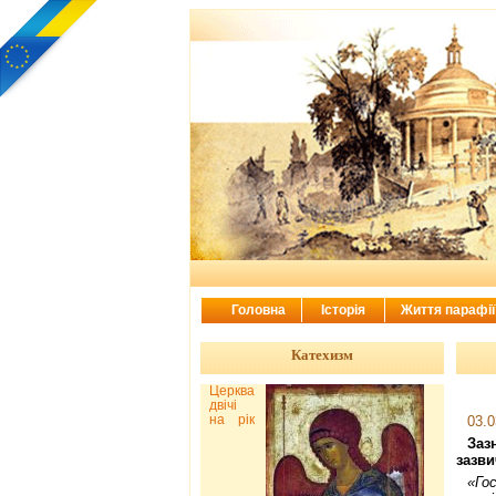
Головна
Історія
Життя парафі
Катехизм
Церква
двічі
на рік
03.0
Заз
зазви
«Гос