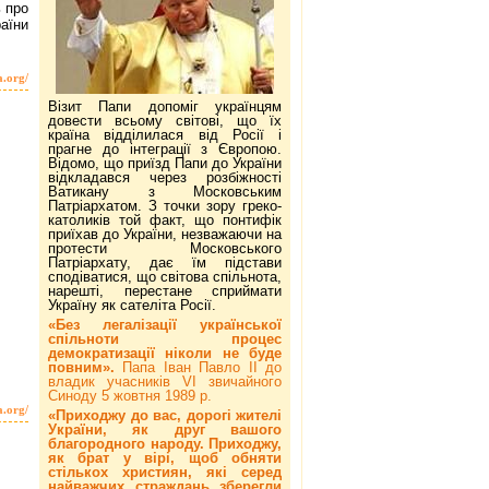
 про
аїни
a.org/
Візит Папи допоміг українцям
довести всьому світові, що їх
країна відділилася від Росії і
прагне до інтеграції з Європою.
Відомо, що приїзд Папи до України
відкладався через розбіжності
Ватикану з Московським
Патріархатом. З точки зору греко-
католиків той факт, що понтифік
приїхав до України, незважаючи на
протести Московського
Патріархату, дає їм підстави
сподіватися, що світова спільнота,
нарешті, перестане сприймати
Україну як сателіта Росії.
«Без легалізації української
спільноти процес
демократизації ніколи не буде
повним».
Папа Іван Павло ІІ до
владик учасників VI звичайного
Синоду 5 жовтня 1989 р.
a.org/
«Приходжу до вас, дорогі жителі
України, як друг вашого
благородного народу. Приходжу,
як брат у вірі, щоб обняти
стількох християн, які серед
найважчих страждань зберегли