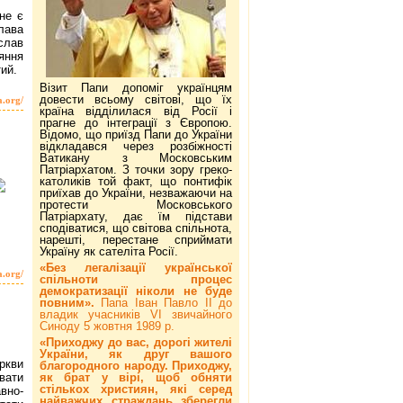
не є
лава
слав
яння
ий.
Візит Папи допоміг українцям
довести всьому світові, що їх
a.org/
країна відділилася від Росії і
прагне до інтеграції з Європою.
Відомо, що приїзд Папи до України
відкладався через розбіжності
Ватикану з Московським
Патріархатом. З точки зору греко-
католиків той факт, що понтифік
приїхав до України, незважаючи на
протести Московського
Патріархату, дає їм підстави
сподіватися, що світова спільнота,
нарешті, перестане сприймати
Україну як сателіта Росії.
«Без легалізації української
a.org/
спільноти процес
демократизації ніколи не буде
повним».
Папа Іван Павло ІІ до
владик учасників VI звичайного
Синоду 5 жовтня 1989 р.
«Приходжу до вас, дорогі жителі
України, як друг вашого
ркви
благородного народу. Приходжу,
як брат у вірі, щоб обняти
вати
стількох християн, які серед
но-
найважчих страждань зберегли