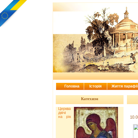
Головна
Історія
Життя парафі
Катехизм
Церква
двічі
на рік
10.0