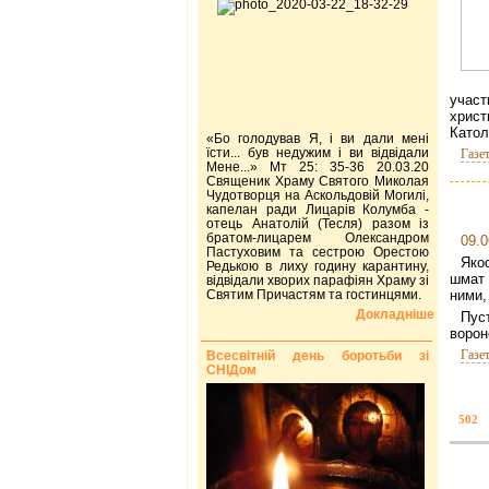
учас
христ
Катол
«Бо голодував Я, і ви дали мені
їсти... був недужим і ви відвідали
Газе
Мене...» Мт 25: 35-36 20.03.20
Священик Храму Святого Миколая
Чудотворця на Аскольдовій Могилі,
капелан ради Лицарів Колумба -
отець Анатолій (Тесля) разом із
братом-лицарем Олександром
09.0
Пастуховим та сестрою Орестою
Якос
Редькою в лиху годину карантину,
шмат 
відвідали хворих парафіян Храму зі
Святим Причастям та гостинцями.
ними,
Докладніше
Пус
ворон
Газе
Всесвітній день боротьби зі
СНІДом
502