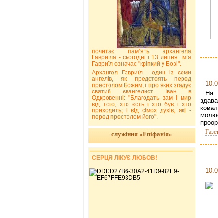
почитає пам’ять архангела
Гавриїла - сьогодні і 13 липня. Ім’я
Гавриїл означає "кріпкий у Бозі".
Архангел Гавриїл - один із семи
ангелів, які предстоять перед
10.0
престолом Божим, і про яких згадує
святий євангелист Іван в
На 
Одкровенні: "Благодать вам і мир
здав
від того, хто єсть і хто був і хто
ковал
приходить; і від сімох духів, які -
молю
перед престолом його".
проор
Газе
служіння «Епіфанія»
СЕРЦЯ ЛІКУЄ ЛЮБОВ!
10.0