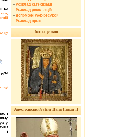
-
Розклад катехизації
ітко
-
Розклад реколекцій
 тим,
-
Допоміжні web-ресурси
асній
-
Розклад прощ
Ікони церкви
a.org/
 дно
a.org/
Апостольський візит Папи Павла ІІ
асті
ному
урту
ктиви
ою і