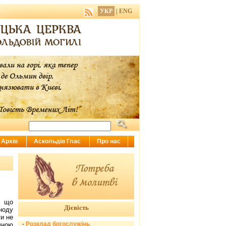
УКР
|
ENG
Архів
Аскольдів Глас
Про нас
, що
Дієвість
ноду
ти не
-
Розклад богослужінь
чною