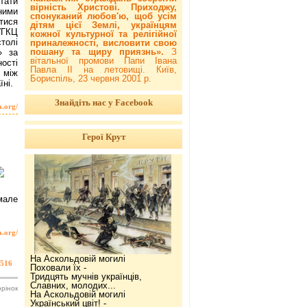
тати
вірність Христові. Приходжу,
ними
спонуканий любов'ю, щоб усім
тися
дітям цієї Землі, українцям
УГКЦ
кожної культурної та релігійної
толі
приналежності, висловити свою
пошану та щиру приязнь».
З
» за
вітальної промови Папи Івана
ості
Павла ІІ на летовищі. Київ,
у між
Бориспіль, 23 червня 2001 р.
ні.
Знайдіть нас у Facebook
a.org/
Герої Крут
мале
a.org/
На Аскольдовій могилі
516
Поховали їх -
Тридцять мучнів українців,
Славних, молодих...
орінок
На Аскольдовій могилі
Український цвіт! -