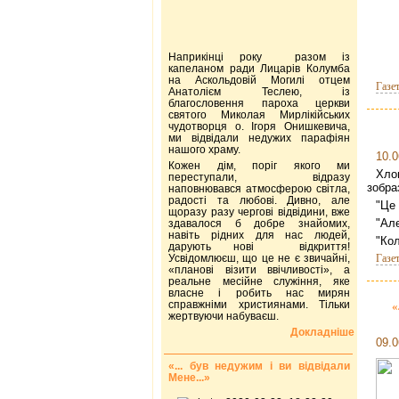
Наприкінці року разом із
капеланом ради Лицарів Колумба
на Аскольдовій Могилі отцем
Газе
Анатолієм Теслею, із
благословення пароха церкви
святого Миколая Мирлікійських
чудотворця о. Ігоря Онишкевича,
ми відвідали недужих парафіян
нашого храму.
10.0
Кожен дім, поріг якого ми
Хло
переступали, відразу
зобра
наповнювався атмосферою світла,
радості та любові. Дивно, але
"Це 
щоразу разу чергові відвідини, вже
"Але
здавалося б добре знайомих,
навіть рідних для нас людей,
"Кол
дарують нові відкриття!
Усвідомлюєш, що це не є звичайні,
Газе
«планові візити ввічливості», а
реальне месійне служіння, яке
власне і робить нас мирян
справжніми християнами. Тільки
«
жертвуючи набуваєш.
Докладніше
09.0
«... був недужим і ви відвідали
Мене...»