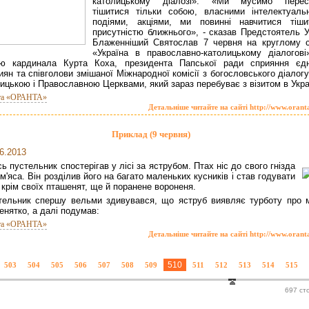
католицькому діалозі». «Ми мусимо перес
тішитися тільки собою, власними інтелектуаль
подіями, акціями, ми повинні навчитися тіши
присутністю ближнього», - сказав Предстоятель 
Блаженніший Святослав 7 червня на круглому с
«Україна в православно-католицькому діалогові
тю кардинала Курта Коха, президента Папської ради сприяння єдн
иян та співголови змішаної Міжнародної комісії з богословського діалог
ицькою і Православною Церквами, який зараз перебуває з візитом в Украї
та «ОРАНТА»
Детальніше читайте на сайті http://www.orant
Приклад (9 червня)
6.2013
ь пустельник спостерігав у лісі за яструбом. Птах ніс до свого гнізда
м'яса. Він розділив його на багато маленьких кусників і став годувати
 крім своїх пташенят, ще й поранене вороненя.
тельник спершу вельми здивувався, що яструб виявляє турботу про 
енятко, а далі подумав:
та «ОРАНТА»
Детальніше читайте на сайті http://www.orant
510
503
504
505
506
507
508
509
511
512
513
514
515
697 ст