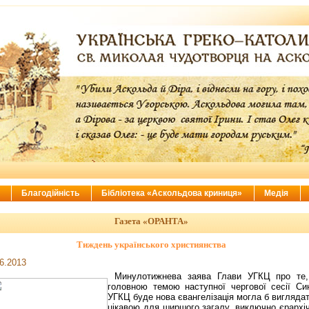
ї
Благодійність
Бібліотека «Аскольдова криниця»
Медія
Газета «ОРАНТА»
Тиждень українського християнства
6.2013
Минулотижнева заява Глави УГКЦ про те
головною темою наступної чергової сесії Си
УГКЦ буде нова євангелізація могла б вигляда
цікавою для ширшого загалу, виключно єрархі