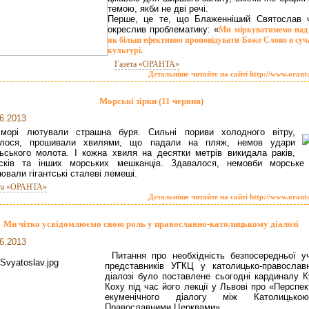
темою, якби не дві речі.
Перше, це те, що Блаженніший Святослав ч
окреслив проблематику: «
Ми міркуватимемо над
як більш ефективно проповідувати Боже Слово в суч
культурі.
Газета «ОРАНТА»
Детальніше читайте на сайті http://www.orant
Морські зірки (11 червня)
6.2013
морі лютували страшна буря. Сильні пориви холодного вітру,
алося, прошивали хвилями, що падали на пляж, немов удари
ьського молота. І кожна хвиля на десятки метрів викидала раків,
сків та інших морських мешканців. Здавалося, немовби морське
ювали гігантські сталеві лемеші.
та «ОРАНТА»
Детальніше читайте на сайті http://www.orant
Ми чітко усвідомлюємо свою роль у православно-католицькому діалозі
6.2013
Питання про необхідність безпосередньої уч
представників УГКЦ у католицько-православ
діалозі було поставлене сьогодні кардиналу К
Коху під час його лекції у Львові про «Перспе
екуменічного діалогу між Католицьк
Православними Церквами».