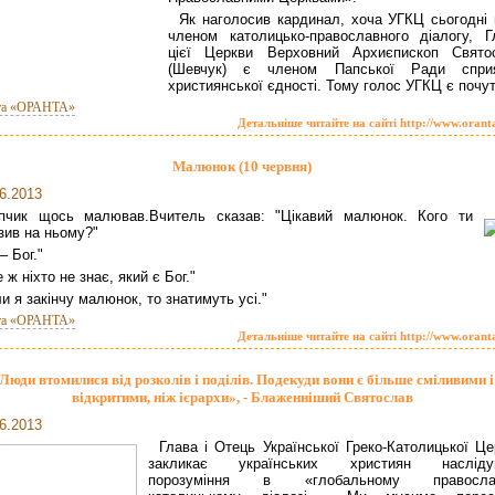
Як наголосив кардинал, хоча УГКЦ сьогодні 
членом католицько-православного діалогу, Г
цієї Церкви Верховний Архиєпископ Свято
(Шевчук) є членом Папської Ради спри
християнської єдності. Тому голос УГКЦ є почут
та «ОРАНТА»
Детальніше читайте на сайті http://www.orant
Малюнок (10 червня)
6.2013
пчик щось малював.Вчитель сказав: "Цікавий малюнок. Кого ти
зив на ньому?"
– Бог."
 ж ніхто не знає, який є Бог."
и я закінчу малюнок, то знатимуть усі."
та «ОРАНТА»
Детальніше читайте на сайті http://www.orant
Люди втомилися від розколів і поділів. Подекуди вони є більше сміливими і
відкритими, ніж ієрархи», - Блаженніший Святослав
6.2013
Глава і Отець Української Греко-Католицької Це
закликає українських християн насліду
порозуміння в «глобальному православ