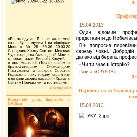
Де
Професор 
15.04.2013
Один відомий профес
представити до Нобелівськ
«Бо голодував Я, і ви дали мені
їсти... був недужим і ви відвідали
Він попросив перевізн
Мене...» Мт 25: 35-36 20.03.20
своєму човні. Добродій
Священик Храму Святого Миколая
Чудотворця на Аскольдовій Могилі,
далеко від берега, профес
капелан ради Лицарів Колумба -
отець Анатолій (Тесля) разом із
- Чи ти знаєш історію?
братом-лицарем Олександром
Пастуховим та сестрою Орестою
Газета «ОРАНТА»
Редькою в лиху годину карантину,
Де
відвідали хворих парафіян Храму зі
Святим Причастям та гостинцями.
Докладніше
Науковці з усієї України
іст
Всесвітній день боротьби зі
СНІДом
15.04.2013