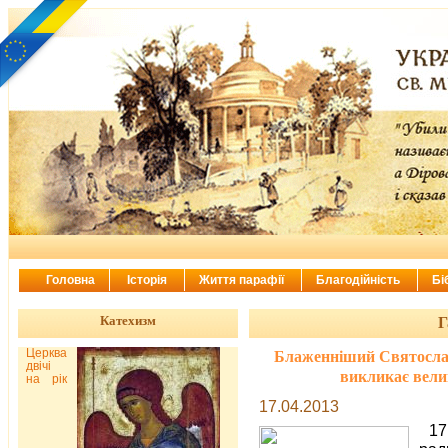
Головна
Історія
Життя парафії
Благодійність
Бі
Катехизм
Г
Церква
Блаженніший Святослав
двічі
викликає велик
на рік
17.04.2013
17