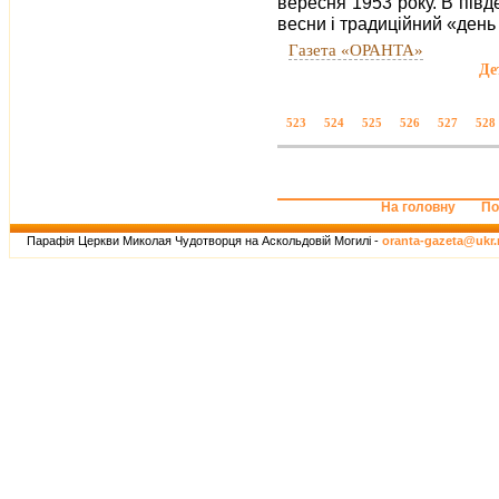
вересня 1953 року. В півде
весни і традиційний «день
Газета «ОРАНТА»
Де
523
524
525
526
527
528
На головну
По
Парафія Церкви Миколая Чудотворця на Аскольдовій Могилі -
oranta-gazeta@ukr.