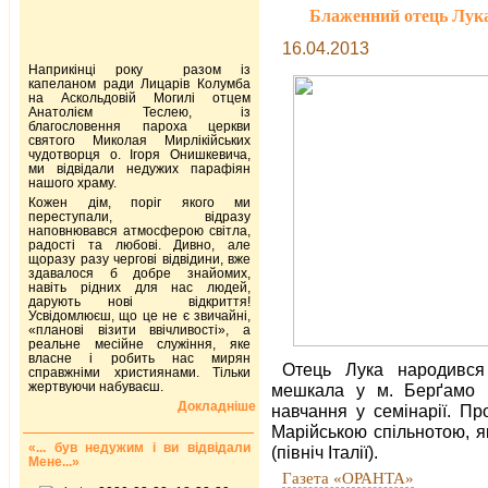
Блаженний отець Лука 
16.04.2013
Наприкінці року разом із
капеланом ради Лицарів Колумба
на Аскольдовій Могилі отцем
Анатолієм Теслею, із
благословення пароха церкви
святого Миколая Мирлікійських
чудотворця о. Ігоря Онишкевича,
ми відвідали недужих парафіян
нашого храму.
Кожен дім, поріг якого ми
переступали, відразу
наповнювався атмосферою світла,
радості та любові. Дивно, але
щоразу разу чергові відвідини, вже
здавалося б добре знайомих,
навіть рідних для нас людей,
дарують нові відкриття!
Усвідомлюєш, що це не є звичайні,
«планові візити ввічливості», а
реальне месійне служіння, яке
власне і робить нас мирян
Отець Лука народився 
справжніми християнами. Тільки
жертвуючи набуваєш.
мешкала у м. Берґамо (п
Докладніше
навчання у семінарії. Пр
Марійською спільнотою, я
«... був недужим і ви відвідали
(північ Італії).
Мене...»
Газета «ОРАНТА»