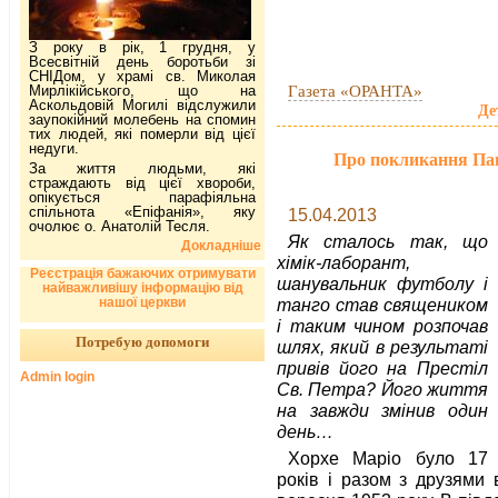
З року в рік, 1 грудня, у
Всесвітній день боротьби зі
СНІДом, у храмі св. Миколая
Газета «ОРАНТА»
Мирлікійського, що на
Аскольдовій Могилі відслужили
Де
заупокійний молебень на спомин
тих людей, які померли від цієї
недуги.
Про покликання Па
За життя людьми, які
страждають від цієї хвороби,
опікується парафіяльна
спільнота «Епіфанія», яку
15.04.2013
очолює о. Анатолій Тесля.
Як сталось так, що
Докладніше
хімік-лаборант,
Реєстрація бажаючих отримувати
шанувальник футболу і
найважливішу інформацію від
нашої церкви
танго став священиком
і таким чином розпочав
Потребую допомоги
шлях, який в результаті
привів його на Престіл
Admin login
Св. Петра? Його життя
на завжди змінив один
день…
Хорхе Маріо було 17
років і разом з друзями 