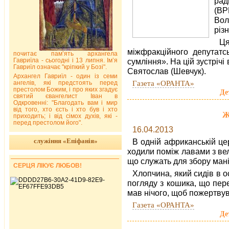
рад
(В
Вол
різ
Ц
міжфракційного депутатс
почитає пам’ять архангела
Гавриїла - сьогодні і 13 липня. Ім’я
сумління». На цій зустріч
Гавриїл означає "кріпкий у Бозі".
Святослав (Шевчук).
Архангел Гавриїл - один із семи
Газета «ОРАНТА»
ангелів, які предстоять перед
престолом Божим, і про яких згадує
Де
святий євангелист Іван в
Одкровенні: "Благодать вам і мир
від того, хто єсть і хто був і хто
Ж
приходить; і від сімох духів, які -
перед престолом його".
16.04.2013
служіння «Епіфанія»
В одній африканській цер
ходили поміж лавами з вел
що служать для збору мані
СЕРЦЯ ЛІКУЄ ЛЮБОВ!
Хлопчина, який сидів в 
погляду з кошика, що пере
мав нічого, щоб пожертвув
Газета «ОРАНТА»
Де