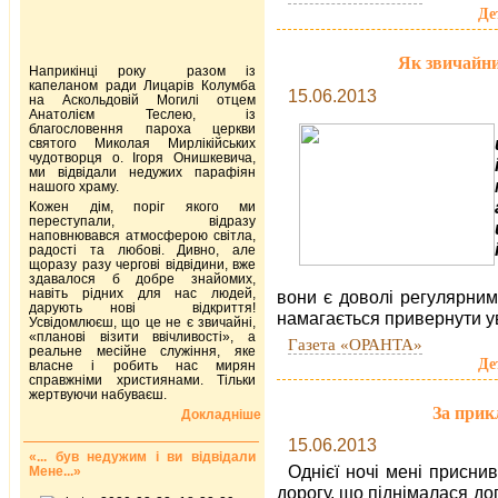
Де
Як звичайни
Наприкінці року разом із
капеланом ради Лицарів Колумба
15.06.2013
на Аскольдовій Могилі отцем
Анатолієм Теслею, із
благословення пароха церкви
святого Миколая Мирлікійських
чудотворця о. Ігоря Онишкевича,
ми відвідали недужих парафіян
нашого храму.
Кожен дім, поріг якого ми
переступали, відразу
наповнювався атмосферою світла,
радості та любові. Дивно, але
щоразу разу чергові відвідини, вже
здавалося б добре знайомих,
навіть рідних для нас людей,
вони є доволі регулярним
дарують нові відкриття!
намагається привернути ув
Усвідомлюєш, що це не є звичайні,
«планові візити ввічливості», а
Газета «ОРАНТА»
реальне месійне служіння, яке
Де
власне і робить нас мирян
справжніми християнами. Тільки
жертвуючи набуваєш.
За прик
Докладніше
15.06.2013
«... був недужим і ви відвідали
Однієї ночі мені присни
Мене...»
дорогу, що піднімалася дог