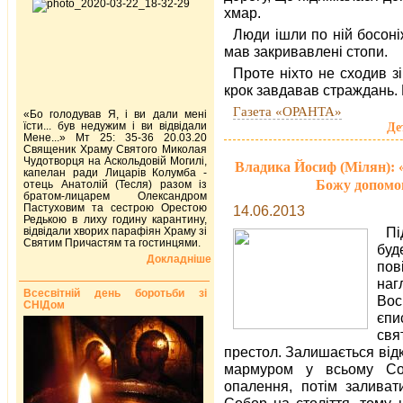
хмар.
Люди ішли по ній босоні
мав закривавлені стопи.
Проте ніхто не сходив з
крок завдавав страждань. 
Газета «ОРАНТА»
«Бо голодував Я, і ви дали мені
їсти... був недужим і ви відвідали
Де
Мене...» Мт 25: 35-36 20.03.20
Священик Храму Святого Миколая
Чудотворця на Аскольдовій Могилі,
Владика Йосиф (Мілян): 
капелан ради Лицарів Колумба -
Божу допомог
отець Анатолій (Тесля) разом із
братом-лицарем Олександром
Пастуховим та сестрою Орестою
14.06.2013
Редькою в лиху годину карантину,
Пі
відвідали хворих парафіян Храму зі
Святим Причастям та гостинцями.
буд
Докладніше
пов
на
Всесвітній день боротьби зі
Во
СНІДом
єпи
свя
престол. Залишається від
мармуром у всьому Соб
опалення, потім заливат