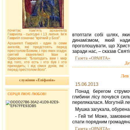
почитає пам’ять архангела
втоптати собі шлях, як
Гавриїла - сьогодні і 13 липня. Ім’я
Гавриїл означає "кріпкий у Бозі".
динамізмом, який над
Архангел Гавриїл - один із семи
проголошувати, що Христо
ангелів, які предстоять перед
заради нас, – сказав Свят
престолом Божим, і про яких згадує
святий євангелист Іван в
Газета «ОРАНТА»
Одкровенні: "Благодать вам і мир
від того, хто єсть і хто був і хто
Де
приходить; і від сімох духів, які -
перед престолом його".
Лев 
служіння «Епіфанія»
15.06.2013
Понад берегом струмо
СЕРЦЯ ЛІКУЄ ЛЮБОВ!
глибини лісу почувся сил
перелякалася. Могутній лев
Мушка загукала, обурена
- Гей ти! Може, замовк
спати порядним громадяна
Газета «ОРАНТА»