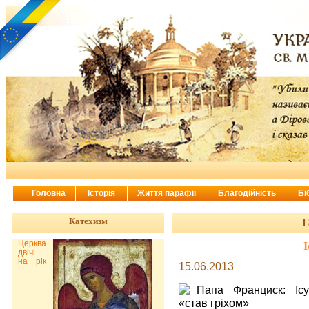
Головна
Історія
Життя парафії
Благодійність
Бі
Катехизм
Г
Церква
І
двічі
на рік
15.06.2013