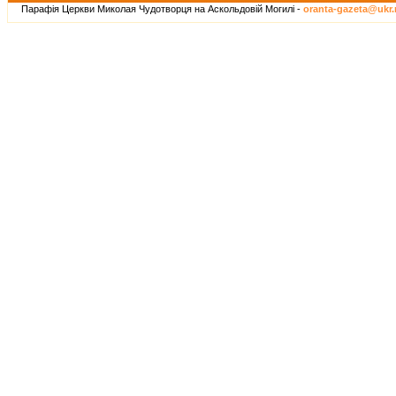
Парафія Церкви Миколая Чудотворця на Аскольдовій Могилі -
oranta-gazeta@ukr.