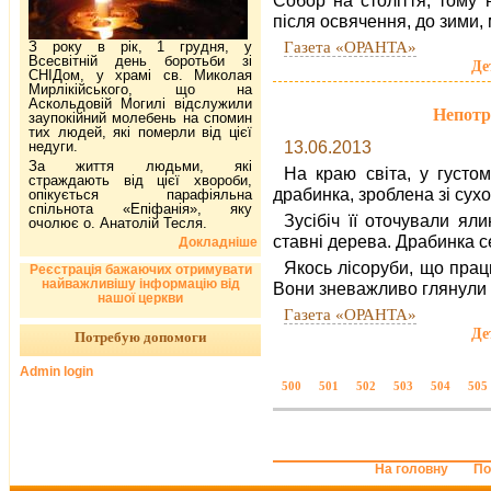
Собор на століття, тому 
після освячення, до зими,
Газета «ОРАНТА»
З року в рік, 1 грудня, у
Всесвітній день боротьби зі
Де
СНІДом, у храмі св. Миколая
Мирлікійського, що на
Аскольдовій Могилі відслужили
Непотрі
заупокійний молебень на спомин
тих людей, які померли від цієї
13.06.2013
недуги.
За життя людьми, які
На краю світа, у густо
страждають від цієї хвороби,
драбинка, зроблена зі сух
опікується парафіяльна
спільнота «Епіфанія», яку
Зусібіч її оточували ял
очолює о. Анатолій Тесля.
ставні дерева. Драбинка с
Докладніше
Якось лісоруби, що працю
Реєстрація бажаючих отримувати
найважливішу інформацію від
Вони зневажливо глянули 
нашої церкви
Газета «ОРАНТА»
Де
Потребую допомоги
Admin login
500
501
502
503
504
505
На головну
По