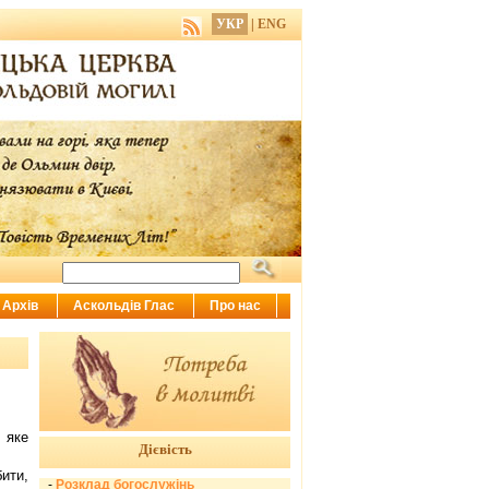
УКР
|
ENG
Архів
Аскольдів Глас
Про нас
 яке
Дієвість
ити,
-
Розклад богослужінь