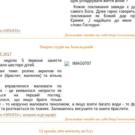
щоб успадкувати життя вічне”?
Кожне покликання завжди є д
самого Бога. Дуже гарно говорить
покликання як Божий дар пр
Єремія: „І надійшло до мене 
слово Господнє:
та «ОРАНТА»
Детальніше читайте на сайті http://www.orant
Творча студія на Аскольдовій
5.2017
неділю 5 березня заняття
дали шестеро дітей.
ані теми: розпис акрилом по
ні (браслет, малюнок) та вільна
и вправлялися малювати по
ні - це виявилося непросто як
ється на перший погляд.
илося, що якщо брати тільки
 - то незручно малювати пензликом, а якщо взяти багато води - то ф
 та розтікається по тканині. Залишилось висушити та зшити браслети.
,
та «ОРАНТА»
визначні події парафії
Детальніше читайте на сайті http://www.orant
12 кроків, аби навчати, як Ісус