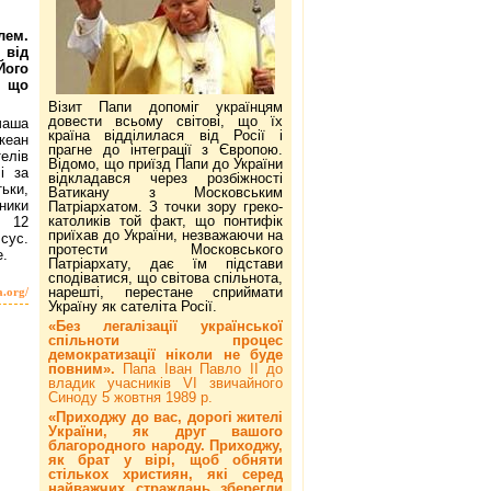
лем.
 від
Його
, що
Візит Папи допоміг українцям
довести всьому світові, що їх
чаша
країна відділилася від Росії і
кеан
прагне до інтеграції з Європою.
елів
Відомо, що приїзд Папи до України
і за
відкладався через розбіжності
ьки,
Ватикану з Московським
еники
Патріархатом. З точки зору греко-
католиків той факт, що понтифік
и 12
приїхав до України, незважаючи на
Ісус.
протести Московського
е.
Патріархату, дає їм підстави
сподіватися, що світова спільнота,
нарешті, перестане сприймати
a.org/
Україну як сателіта Росії.
«Без легалізації української
спільноти процес
демократизації ніколи не буде
повним».
Папа Іван Павло ІІ до
владик учасників VI звичайного
Синоду 5 жовтня 1989 р.
«Приходжу до вас, дорогі жителі
України, як друг вашого
благородного народу. Приходжу,
як брат у вірі, щоб обняти
стількох християн, які серед
найважчих страждань зберегли