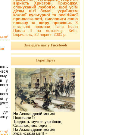
вірність Христові. Приходжу,
спонуканий любов'ю, щоб усім
дітям цієї Землі, українцям
кожної культурної та релігійної
приналежності, висловити свою
пошану та щиру приязнь».
З
вітальної промови Папи Івана
Павла ІІ на летовищі. Київ,
Бориспіль, 23 червня 2001 р.
a.org/
Знайдіть нас у Facebook
ми
Герої Крут
ають
ився
ому.
ів у
свого
в у
ного
ей у
дуже
і –
, де
На Аскольдовій могилі
вяту
Поховали їх -
Тридцять мучнів українців,
Славних, молодих...
На Аскольдовій могилі
a.org/
Український цвіт! -