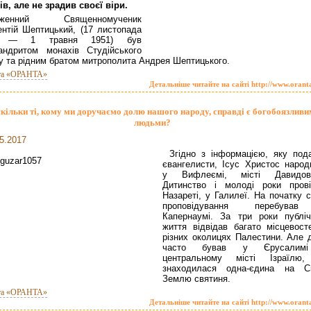
ів, але не зрадив своєї віри.
аженний Священномученик
нтій Шептицький, (17 листопада
9 — 1 травня 1951) був
андритом монахів Студійського
у та рідним братом митрополита Андрея Шептицького.
та «ОРАНТА»
Детальніше читайте на сайті http://www.orant
кільки ті, кому ми доручаємо долю нашого народу, справді є богобоязливи
людьми?
5.2017
Згідно з інформацією, яку под
євангелисти, Ісус Христос народ
у Вифлеємі, місті Давидов
Дитинство і молоді роки пров
Назареті, у Галилеї. На початку 
проповідування перебува
Капернаумі. За три роки публіч
життя відвідав багато місцевост
різних околицях Палестини. Але 
часто бував у Єрусалим
центральному місті Ізраїлю
знаходилася одна-єдина на С
Землю святиня.
та «ОРАНТА»
Детальніше читайте на сайті http://www.orant