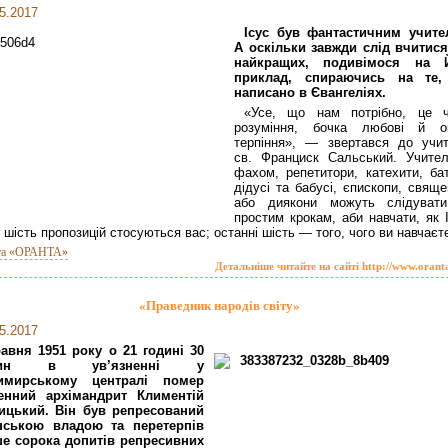
5.2017
Ісус був фантастичним учите
А оскільки завжди слід вчитися
найкращих, подивімося на 
приклад, спираючись на те
написано в Євангеліях.
«Усе, що нам потрібно, це 
розуміння, бочка любові й о
терпіння», — звертався до учит
св. Франциск Сальський. Учител
фахом, репетитори, катехити, бат
дідусі та бабусі, єпископи, свящ
або диякони можуть слідуват
простим крокам, аби навчати, як 
 шість пропозицій стосуються вас; останні шість — того, чого ви навчаєт
та «ОРАНТА»
Детальніше читайте на сайті http://www.orant
«Праведник народів світу»
5.2017
равня 1951 року о 21 годині 30
лин в ув’язненні у
имирському централі помер
енний архімандрит Климентій
ицький. Він був репресований
нською владою та перетерпів
ше сорока допитів репресивних