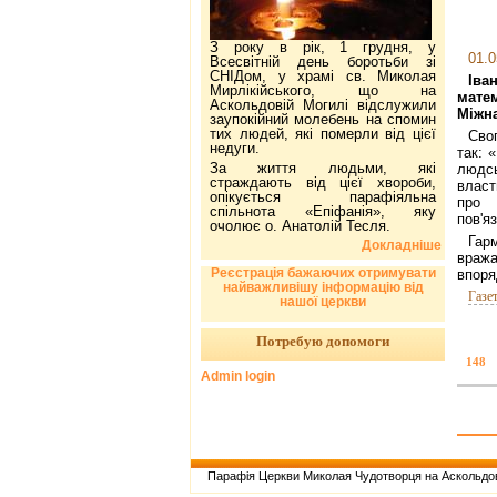
З року в рік, 1 грудня, у
01.0
Всесвітній день боротьби зі
СНІДом, у храмі св. Миколая
Іва
Мирлікійського, що на
мат
Аскольдовій Могилі відслужили
Міжна
заупокійний молебень на спомин
тих людей, які померли від цієї
Сво
недуги.
так: 
За життя людьми, які
людс
страждають від цієї хвороби,
власт
опікується парафіяльна
про 
спільнота «Епіфанія», яку
пов'я
очолює о. Анатолій Тесля.
Гар
Докладніше
враж
Реєстрація бажаючих отримувати
впоря
найважливішу інформацію від
Газе
нашої церкви
Потребую допомоги
148
Admin login
Парафія Церкви Миколая Чудотворця на Аскольдов