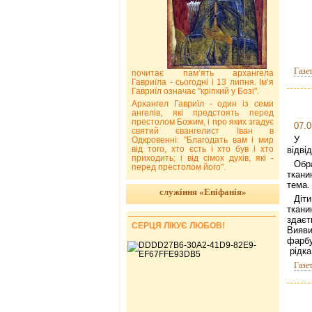
Газе
почитає пам’ять архангела
Гавриїла - сьогодні і 13 липня. Ім’я
Гавриїл означає "кріпкий у Бозі".
Архангел Гавриїл - один із семи
ангелів, які предстоять перед
престолом Божим, і про яких згадує
07.0
святий євангелист Іван в
У 
Одкровенні: "Благодать вам і мир
від того, хто єсть і хто був і хто
відві
приходить; і від сімох духів, які -
Обр
перед престолом його".
ткани
тема.
служіння «Епіфанія»
Діт
ткани
зда
СЕРЦЯ ЛІКУЄ ЛЮБОВ!
Вияв
фарбу
рідка
Газе