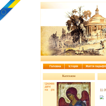
Головна
Історія
Життя парафі
Катехизм
Церква
двічі
на рік
11.0