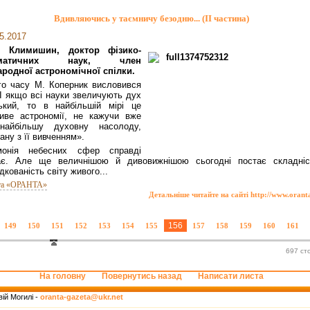
Вдивляючись у таємничу безодню... (ІІ частина)
5.2017
н Климишин, доктор фізико-
ематичних наук, член
родної астрономічної спілки.
го часу М. Коперник висловився
«І якщо всі науки звеличують дух
ький, то в найбільшій мірі це
иве астрономії, не кажучи вже
найбільшу духовну насолоду,
зану з її вивченням».
монія небесних сфер справді
ає. Але ще величнішою й дивовижнішою сьогодні постає складніс
дкованість світу живого...
та «ОРАНТА»
Детальніше читайте на сайті http://www.orant
156
149
150
151
152
153
154
155
157
158
159
160
161
697 ст
На головну
Повернутись назад
Написати листа
ій Могилі -
oranta-gazeta@ukr.net