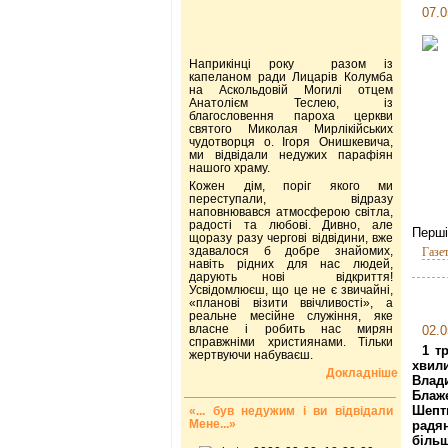
07.0
Наприкінці року разом із
капеланом ради Лицарів Колумба
на Аскольдовій Могилі отцем
Анатолієм Теслею, із
благословення пароха церкви
святого Миколая Мирлікійських
чудотворця о. Ігоря Онишкевича,
ми відвідали недужих парафіян
нашого храму.
Кожен дім, поріг якого ми
переступали, відразу
наповнювався атмосферою світла,
радості та любові. Дивно, але
Перші
щоразу разу чергові відвідини, вже
здавалося б добре знайомих,
Газе
навіть рідних для нас людей,
дарують нові відкриття!
Усвідомлюєш, що це не є звичайні,
«планові візити ввічливості», а
реальне месійне служіння, яке
власне і робить нас мирян
02.0
справжніми християнами. Тільки
1 т
жертвуючи набуваєш.
хви
Докладніше
Влад
Блаж
Шепт
«... був недужим і ви відвідали
Мене...»
радя
біль