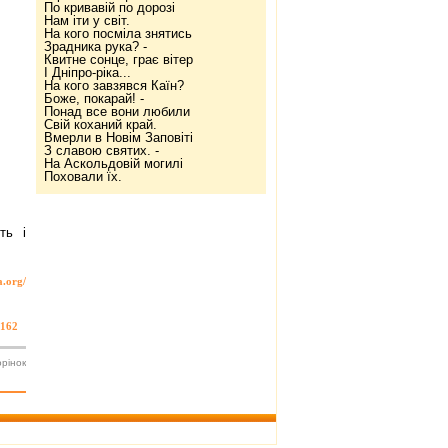
По кривавій по дорозі
Нам іти у світ.
На кого посміла знятись
Зрадника рука? -
Квитне сонце, грає вітер
І Дніпро-ріка...
На кого завзявся Каїн?
Боже, покарай! -
Понад все вони любили
Свій коханий край.
Вмерли в Новім Заповіті
З славою святих. -
На Аскольдовій могилі
Поховали їх.
ть і
a.org/
162
орінок