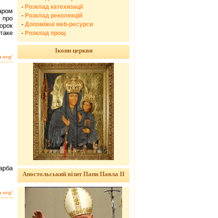
-
Розклад катехизації
аром
-
Розклад реколекцій
 про
-
Допоміжні web-ресурси
орок
таке
-
Розклад прощ
Ікони церкви
a.org/
арба
Апостольський візит Папи Павла ІІ
a.org/