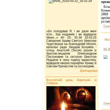
орган
Бл
Климе
186
архім
устав
Газе
«Бо голодував Я, і ви дали мені
їсти... був недужим і ви відвідали
Мене...» Мт 25: 35-36 20.03.20
Нас
Священик Храму Святого Миколая
Чудотворця на Аскольдовій Могилі,
капелан ради Лицарів Колумба -
01.0
отець Анатолій (Тесля) разом із
братом-лицарем Олександром
Пастуховим та сестрою Орестою
Редькою в лиху годину карантину,
відвідали хворих парафіян Храму зі
Святим Причастям та гостинцями.
Докладніше
Всесвітній день боротьби зі
СНІДом
Газе