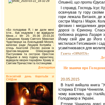
Оливній, що проти Єрусал
І справді, Господь Ісус Х
освячував ту гору своїми
гори лежала Витанія, де 
сестри Марта і Марія. Коли
фігових і мигдалевих дер
дорозі із Єрихону. Спас
«Бо голодував Я, і ви дали мені
їсти... був недужим і ви відвідали
побожна родина Лазаря з
Мене...» Мт 25: 35-36 20.03.20
Йому свій дім до Його п
Священик Храму Святого Миколая
Чудотворця на Аскольдовій Могилі,
містилася Гетсиманія і са
капелан ради Лицарів Колумба -
усамітнювався для молитв
отець Анатолій (Тесля) разом із
братом-лицарем Олександром
Газета «ОРАНТА»
Пастуховим та сестрою Орестою
Редькою в лиху годину карантину,
Де
відвідали хворих парафіян Храму зі
Святим Причастям та гостинцями.
Не знаючи про Голодомо
Докладніше
Всесвітній день боротьби зі
20.05.2015
СНІДом
В Італії вийшла книга "
історика Етторе Чіннелли.
чому важливо, що італій
Голодомор в Україні.
Етторе Чіннелла довгі 