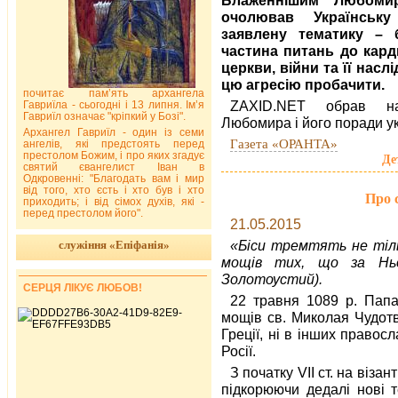
очолював Українську
заявлену тематику – 
частина питань до кард
церкви, війни та її наслід
цю агресію пробачити.
почитає пам’ять архангела
ZAXID.NET обрав най
Гавриїла - сьогодні і 13 липня. Ім’я
Гавриїл означає "кріпкий у Бозі".
Любомира і його поради ук
Архангел Гавриїл - один із семи
Газета «ОРАНТА»
ангелів, які предстоять перед
престолом Божим, і про яких згадує
Де
святий євангелист Іван в
Одкровенні: "Благодать вам і мир
від того, хто єсть і хто був і хто
Про 
приходить; і від сімох духів, які -
перед престолом його".
21.05.2015
«Біси тремтять не тіль
служіння «Епіфанія»
мощів тих, що за Ньо
Золотоустий).
СЕРЦЯ ЛІКУЄ ЛЮБОВ!
22 травня 1089 р. Папа
мощів св. Миколая Чудотв
Греції, ні в інших правосл
Росії.
З початку VII ст. на віза
підкорюючи дедалі нові т