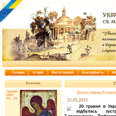
Головна
Історія
Життя парафії
Благодійність
Бі
Катехизм
Г
Церква
Десять порад Блаже
двічі
на рік
22.05.2015
20 травня в Укр
відбулась зус
Блаженнішим Любоми