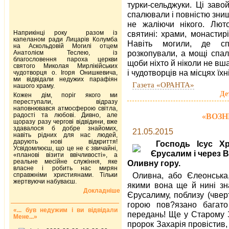
турки-сельджуки. Ці заво
спалювали і повністю знищу
не жаліючи нікого. Люто
Наприкінці року разом із
святині: храми, монастир
капеланом ради Лицарів Колумба
Навіть могили, де сп
на Аскольдовій Могилі отцем
розкопували, а мощі спал
Анатолієм Теслею, із
благословення пароха церкви
щоби ніхто й ніколи не вш
святого Миколая Мирлікійських
і чудотворців на місцях їхн
чудотворця о. Ігоря Онишкевича,
ми відвідали недужих парафіян
Газета «ОРАНТА»
нашого храму.
Де
Кожен дім, поріг якого ми
переступали, відразу
наповнювався атмосферою світла,
радості та любові. Дивно, але
«ВОЗН
щоразу разу чергові відвідини, вже
здавалося б добре знайомих,
21.05.2015
навіть рідних для нас людей,
дарують нові відкриття!
Господь Ісус Х
Усвідомлюєш, що це не є звичайні,
Єрусалим і через Ви
«планові візити ввічливості», а
реальне месійне служіння, яке
Оливну гору.
власне і робить нас мирян
Оливна, або Єлеонська,
справжніми християнами. Тільки
жертвуючи набуваєш.
якими вона ще й нині зн
Докладніше
Єрусалиму, поблизу (чвер
горою пов?язано багато
«... був недужим і ви відвідали
передань! Ще у Старому За
Мене...»
пророк Захарія провістив