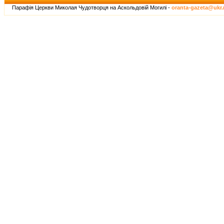
Парафія Церкви Миколая Чудотворця на Аскольдовій Могилі -
oranta-gazeta@ukr.