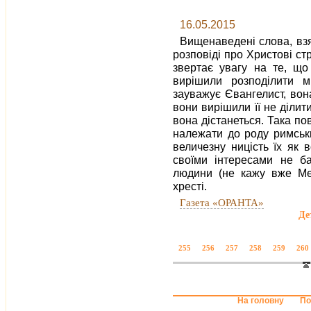
16.05.2015
Вищенаведені слова, взят
розповіді про Христові с
звертає увагу на те, що 
вирішили розподілити м
зауважує Євангелист, вон
вони вирішили її не ділит
вона дістанеться. Така пов
належати до роду римськи
величезну ницість їх як 
своїми інтересами не ба
людини (не кажу вже Мес
хресті.
Газета «ОРАНТА»
Де
255
256
257
258
259
260
На головну
По