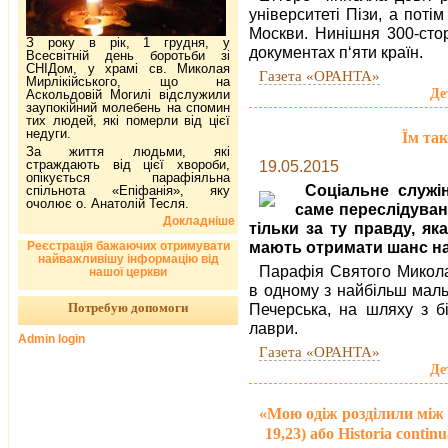
університеті Пізи, а пот
Москви. Нинішня 300-сто
З року в рік, 1 грудня, у
документах п‘яти країн.
Всесвітній день боротьби зі
СНІДом, у храмі св. Миколая
Газета «ОРАНТА»
Мирлікійського, що на
Де
Аскольдовій Могилі відслужили
заупокійний молебень на спомин
тих людей, які померли від цієї
недуги.
Їм та
За життя людьми, які
страждають від цієї хвороби,
19.05.2015
опікується парафіяльна
Соціальне служі
спільнота «Епіфанія», яку
очолює о. Анатолій Тесля.
саме переслідувани
Докладніше
тільки за ту правду, я
мають отримати шанс на
Реєстрація бажаючих отримувати
найважливішу інформацію від
Парафія Святого Микола
нашої церкви
в одному з найбільш мальо
Потребую допомоги
Печерська, на шляху з бі
лаври.
Admin login
Газета «ОРАНТА»
Де
«Мою одіж розділили між 
19,23) або Historia cont