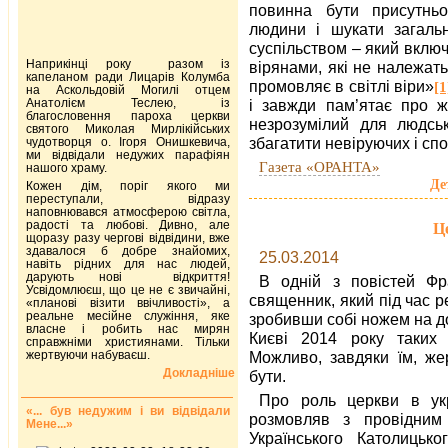
повинна бути присутнь
людини і шукати загальн
суспільством – який включа
Наприкінці року разом із
вірянами, які не належат
капеланом ради Лицарів Колумба
промовляє в світлі віри»
[1
на Аскольдовій Могилі отцем
Анатолієм Теслею, із
і завжди пам’ятає про ж
благословення пароха церкви
незрозумілий для людсь
святого Миколая Мирлікійських
збагатити невіруючих і спо
чудотворця о. Ігоря Онишкевича,
ми відвідали недужих парафіян
Газета «ОРАНТА»
нашого храму.
Де
Кожен дім, поріг якого ми
переступали, відразу
наповнювався атмосферою світла,
радості та любові. Дивно, але
Ц
щоразу разу чергові відвідини, вже
здавалося б добре знайомих,
25.03.2014
навіть рідних для нас людей,
дарують нові відкриття!
В одній з повістей Фр
Усвідомлюєш, що це не є звичайні,
священник, який під час р
«планові візити ввічливості», а
реальне месійне служіння, яке
зробивши собі ножем на дол
власне і робить нас мирян
Києві 2014 року таких 
справжніми християнами. Тільки
жертвуючи набуваєш.
Можливо, завдяки їм, же
Докладніше
бути.
Про роль церкви в укр
«... був недужим і ви відвідали
розмовляв з провідним р
Мене...»
Українського Католицько