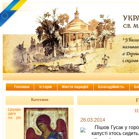
Головна
Історія
Життя парафії
Благодійність
Бі
Катехизм
Г
Церква
Ш
двічі
на рік
26.03.2014
Пішов Гусак у горо
капусті хтось сидить