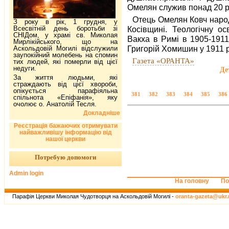
Омелян служив понад 20 р
Отець Омелян Ковч народ
З року в рік, 1 грудня, у
Всесвітній день боротьби зі
Косівщині. Теологічну ос
СНІДом, у храмі св. Миколая
Вакха в Римі в 1905-1911
Мирлікійського, що на
Григорій Хомишин у 1911 р
Аскольдовій Могилі відслужили
заупокійний молебень на спомин
Газета «ОРАНТА»
тих людей, які померли від цієї
недуги.
Де
За життя людьми, які
страждають від цієї хвороби,
опікується парафіяльна
381
382
383
384
385
386
спільнота «Епіфанія», яку
очолює о. Анатолій Тесля.
Докладніше
Реєстрація бажаючих отримувати
найважливішу інформацію від
нашої церкви
Потребую допомоги
Admin login
На головну
По
Парафія Церкви Миколая Чудотворця на Аскольдовій Могилі -
oranta-gazeta@ukr.