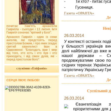
- Ти хто? - питає гуса
- Гусениця.
Газета «ОРАНТА»
Де
почитає пам’ять архангела
Нев
Гавриїла - сьогодні і 13 липня. Ім’я
Гавриїл означає "кріпкий у Бозі".
26.03.2014
Архангел Гавриїл - один із семи
ангелів, які предстоять перед
У контексті останніх под
престолом Божим, і про яких згадує
у більшості українців в
святий євангелист Іван в
Одкровенні: "Благодать вам і мир
долі найближчої до вже к
від того, хто єсть і хто був і хто
нашої держави – Схі
приходить; і від сімох духів, які -
перед престолом його".
продовжуватиме свою полі
східних теренах Українськ
служіння «Епіфанія»
патріотичну Українську Гр
Газета «ОРАНТА»
Де
СЕРЦЯ ЛІКУЄ ЛЮБОВ!
Суспільний д
26.03.2014
Євангелізація 
пріоритетними для 