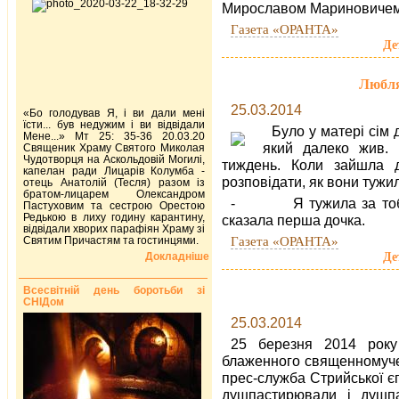
Мирославом Мариновичем
Газета «ОРАНТА»
Де
Любля
25.03.2014
«Бо голодував Я, і ви дали мені
їсти... був недужим і ви відвідали
Було у матері сім 
Мене...» Мт 25: 35-36 20.03.20
який далеко жив. 
Священик Храму Святого Миколая
Чудотворця на Аскольдовій Могилі,
тиждень. Коли зайшла 
капелан ради Лицарів Колумба -
розповідати, як вони тужи
отець Анатолій (Тесля) разом із
братом-лицарем Олександром
- Я тужила за тобою т
Пастуховим та сестрою Орестою
Редькою в лиху годину карантину,
сказала перша дочка.
відвідали хворих парафіян Храму зі
Газета «ОРАНТА»
Святим Причастям та гостинцями.
Де
Докладніше
Всесвітній день боротьби зі
СНІДом
25.03.2014
25 березня 2014 року
блаженного священномучен
прес-служба Стрийської єп
душпастирювали і душп