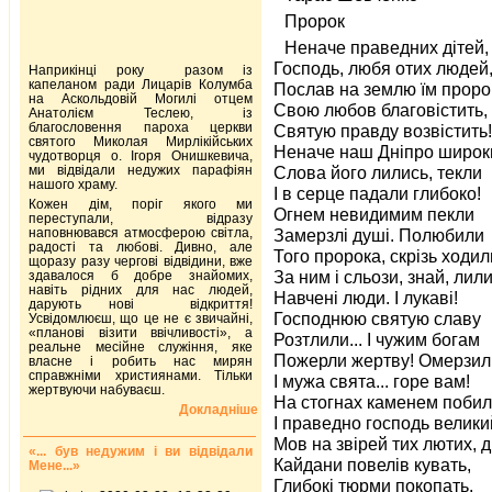
Пророк
Неначе праведних дітей,
Господь, любя отих людей
Наприкінці року разом із
капеланом ради Лицарів Колумба
Послав на землю їм проро
на Аскольдовій Могилі отцем
Свою любов благовістить,
Анатолієм Теслею, із
благословення пароха церкви
Святую правду возвістить!
святого Миколая Мирлікійських
Неначе наш Дніпро широк
чудотворця о. Ігоря Онишкевича,
ми відвідали недужих парафіян
Слова його лились, текли
нашого храму.
І в серце падали глибоко!
Кожен дім, поріг якого ми
Огнем невидимим пекли
переступали, відразу
наповнювався атмосферою світла,
Замерзлі душі. Полюбили
радості та любові. Дивно, але
Того пророка, скрізь ходил
щоразу разу чергові відвідини, вже
За ним і сльози, знай, лил
здавалося б добре знайомих,
навіть рідних для нас людей,
Навчені люди. І лукаві!
дарують нові відкриття!
Господнюю святую славу
Усвідомлюєш, що це не є звичайні,
«планові візити ввічливості», а
Розтлили... І чужим богам
реальне месійне служіння, яке
Пожерли жертву! Омерзил
власне і робить нас мирян
справжніми християнами. Тільки
І мужа свята... горе вам!
жертвуючи набуваєш.
На стогнах каменем побил
Докладніше
І праведно господь велики
Мов на звірей тих лютих, д
«... був недужим і ви відвідали
Кайдани повелів кувать,
Мене...»
Глибокі тюрми покопать.