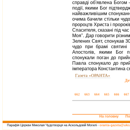
справді об'явлена Богом 
події, якими Бог підтверд
найважливішим спонукання
очима бачили стільки чуд
пророцтв Христа і пророкі
Спасителя, сказані під час
Моя". Дар говорити різни
Зелених Свят, спонукав 3
чудо при брамі святині
Апостолів, якими Бог п
спонукали поган до прийн
Павла спонукало до прий
імператора Константина ся
Газета «ОРАНТА»
Де
662
663
664
665
666
667
На головну
По
Парафія Церкви Миколая Чудотворця на Аскольдовій Могилі -
oranta-gazeta@ukr.