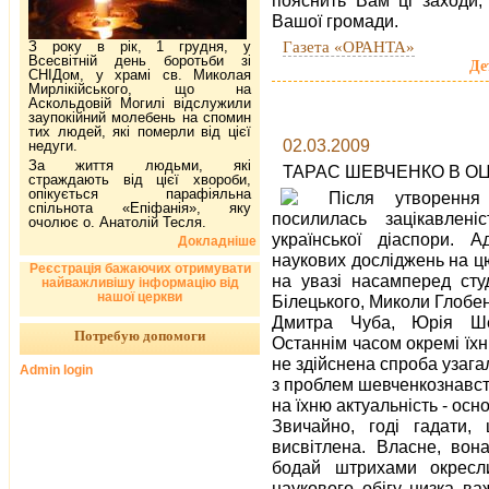
Вашої громади.
Газета «ОРАНТА»
З року в рік, 1 грудня, у
Всесвітній день боротьби зі
Де
СНІДом, у храмі св. Миколая
Мирлікійського, що на
Аскольдовій Могилі відслужили
заупокійний молебень на спомин
тих людей, які померли від цієї
02.03.2009
недуги.
За життя людьми, які
ТАРАС ШЕВЧЕНКО В ОЦ
страждають від цієї хвороби,
опікується парафіяльна
Після утворення
спільнота «Епіфанія», яку
посилилась зацікавлен
очолює о. Анатолій Тесля.
української діаспори.
Докладніше
наукових досліджень на ц
Реєстрація бажаючих отримувати
на увазі насамперед сту
найважливішу інформацію від
нашої церкви
Білецького, Миколи Глобе
Дмитра Чуба, Юрія Ше
Потребую допомоги
Останнім часом окремі їхні
не здійснена спроба узага
Admin login
з проблем шевченкознавст
на їхню актуальність - ос
Звичайно, годі гадати
висвітлена. Власне, вон
бодай штрихами окресли
наукового обігу низка в