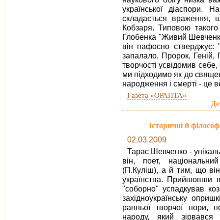
української діаспори. 
складається враження, щ
Кобзаря. Типовою такого
Глобенка "Живий Шевченко
він пафосно стверджує: 
запалало, Пророк, Геній, 
творчості усвідомив себе, 
ми підходимо як до священн
народження і смерті - це ве
Газета «ОРАНТА»
Де
Історичні й філософ
02.03.2009
Тарас Шевченко - унікаль
він, поет, національни
(П.Куліш), а й тим, що в
українства. Прийшовши в
"соборно" успадкував коз
західноукраїнську опришк
ранньої творчої пори, п
народу, який зірвався