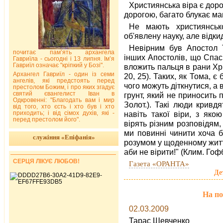
Християнська віра є дорог
дорогою, багато блукає ма
Не мають християнсько
об'явлену науку, але відкид
Невірним був Апостол 
почитає пам’ять архангела
інших Апостолів, що Спаси
Гавриїла - сьогодні і 13 липня. Ім’я
Гавриїл означає "кріпкий у Бозі".
вложить пальця в рани Хри
Архангел Гавриїл - один із семи
20, 25). Таких, як Тома, є
ангелів, які предстоять перед
чого можуть діткнутися, а 
престолом Божим, і про яких згадує
святий євангелист Іван в
грунт, який не приносить 
Одкровенні: "Благодать вам і мир
Золот.). Такі люди кривд
від того, хто єсть і хто був і хто
приходить; і від сімох духів, які -
навіть такої віри, з яко
перед престолом його".
вірять різним розповідям, 
ми повинні чинити хоча б
служіння «Епіфанія»
розумом у щоденному житті.
аби не вірити!" (Клим. Гофб
СЕРЦЯ ЛІКУЄ ЛЮБОВ!
Газета «ОРАНТА»
Де
На по
02.03.2009
Тарас Шевченко