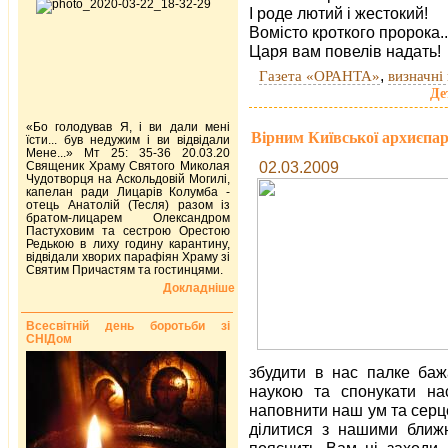
І роде лютий і жестокий!
Вомісто кроткого пророка..
Царя вам повелів надать!
,
Газета «ОРАНТА»
визначні 
Де
«Бо голодував Я, і ви дали мені
Вірним Київської архиєпар
їсти... був недужим і ви відвідали
Мене...» Мт 25: 35-36 20.03.20
02.03.2009
Священик Храму Святого Миколая
Чудотворця на Аскольдовій Могилі,
капелан ради Лицарів Колумба -
отець Анатолій (Тесля) разом із
братом-лицарем Олександром
Пастуховим та сестрою Орестою
Редькою в лиху годину карантину,
відвідали хворих парафіян Храму зі
Святим Причастям та гостинцями.
Докладніше
Всесвітній день боротьби зі
СНІДом
збудити в нас палке баж
наукою та спонукати на
наповнити наш ум та серц
ділитися з нашими ближн
пояснить Вам ці заходи, 