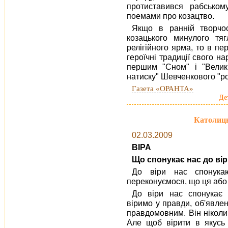
протиставився рабсько
поемами про козацтво.
Якщо в ранній творчос
козацького минулого тяг
релігійного ярма, то в пер
героїчні традиції свого на
першим "Сном" і "Велик
натиску" Шевченкового "ро
Газета «ОРАНТА»
Де
Католиц
02.03.2009
ВІРА
Що спонукає нас до ві
До віри нас спонука
переконуємося, що ця або
До віри нас спонукає
віримо у правди, об'явле
правдомовним. Він ніколи
Але щоб вірити в якусь 