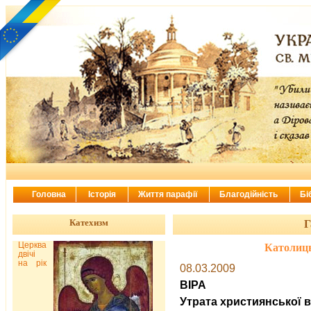
Головна
Історія
Життя парафії
Благодійність
Бі
Катехизм
Г
Церква
Католиц
двічі
на рік
08.03.2009
ВІРА
Утрата християнської в