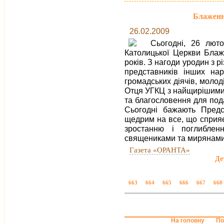
Блаженн
26.02.2009
Сьогодні, 26 люто
Католицької Церкви Бла
років. З нагоди уродин з різ
представників інших нар
громадських діячів, молод
Отця УГКЦ з найщирішими
та благословення для под
Сьогодні бажають Пред
щедрим на все, що сприяє
зростанню і поглиблен
священиками та мирянами
Газета «ОРАНТА»
Де
663
664
665
666
667
668
На головну
По