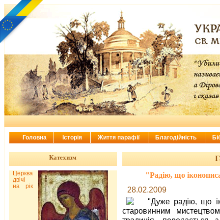
Головна
Історія
Життя парафії
Благодійність
Бі
Катехизм
Г
Церква
"Радію, що іконопи
двічі
на рік
28.02.2009
"Дуже радію, що і
старовинним мистецтвом
традиція, передається 