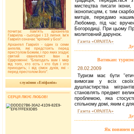
мистецтва писати ікони,
іконописцям, є тим скарбо
митців, передамо нашим
Любомир, під час вруче
Богородиці. При цьому П
почитає пам’ять архангела
молитовний дарунок.
Гавриїла - сьогодні і 13 липня. Ім’я
Гавриїл означає "кріпкий у Бозі".
Газета «ОРАНТА»
Архангел Гавриїл - один із семи
Де
ангелів, які предстоять перед
престолом Божим, і про яких згадує
святий євангелист Іван в
Ватикан: туризм
Одкровенні: "Благодать вам і мир
від того, хто єсть і хто був і хто
28.02.2009
приходить; і від сімох духів, які -
перед престолом його".
Туризм має бути "етич
вимогам у всіх своїх
служіння «Епіфанія»
душпастирства мігрант
становлять предмет велик
СЕРЦЯ ЛІКУЄ ЛЮБОВ!
проблемою, яка стосує
спільному домі, яким є дл
Газета «ОРАНТА»
Де
Як повинен п