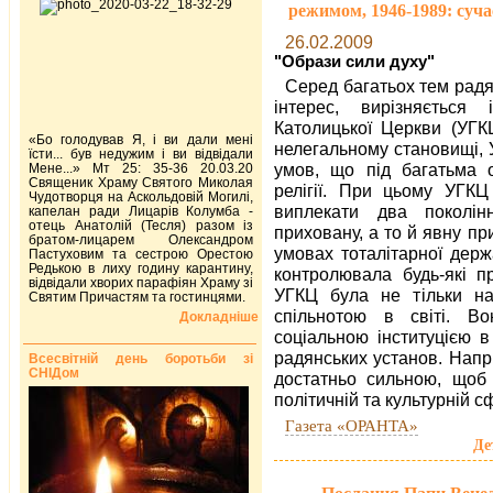
режимом, 1946-1989: суча
26.02.2009
"
Образи сили духу
"
Серед багатьох тем радя
інтерес, вирізняється і
Католицької Церкви (УГК
«Бо голодував Я, і ви дали мені
нелегальному становищі,
їсти... був недужим і ви відвідали
умов, що під багатьма о
Мене...» Мт 25: 35-36 20.03.20
Священик Храму Святого Миколая
релігії. При цьому УГКЦ
Чудотворця на Аскольдовій Могилі,
виплекати два поколін
капелан ради Лицарів Колумба -
отець Анатолій (Тесля) разом із
приховану, а то й явну п
братом-лицарем Олександром
умовах тоталітарної держ
Пастуховим та сестрою Орестою
Редькою в лиху годину карантину,
контролювала будь-які пр
відвідали хворих парафіян Храму зі
УГКЦ була не тільки н
Святим Причастям та гостинцями.
спільнотою в світі. В
Докладніше
соціальною інституцією в
радянських установ. Напр
Всесвітній день боротьби зі
СНІДом
достатньо сильною, щоб в
політичній та культурній с
Газета «ОРАНТА»
Де