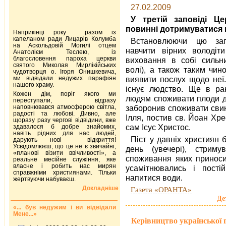
27.02.2009
У третій заповіді Ц
повинні дотримуватися 
Наприкінці року разом із
капеланом ради Лицарів Колумба
Встановлюючи цю зап
на Аскольдовій Могилі отцем
навчити вірних володіт
Анатолієм Теслею, із
благословення пароха церкви
виховання в собі сильни
святого Миколая Мирлікійських
волі), а також таким чин
чудотворця о. Ігоря Онишкевича,
ми відвідали недужих парафіян
виявити послух щодо неї. 
нашого храму.
існує людство. Ще в ра
Кожен дім, поріг якого ми
людям споживати плоди д
переступали, відразу
наповнювався атмосферою світла,
заборонив споживати свин
радості та любові. Дивно, але
Ілля, постив св. Йоан Хре
щоразу разу чергові відвідини, вже
сам Ісус Христос.
здавалося б добре знайомих,
навіть рідних для нас людей,
Піст у давніх християн 
дарують нові відкриття!
Усвідомлюєш, що це не є звичайні,
день (увечері), стрим
«планові візити ввічливості», а
споживання яких прино­си
реальне месійне служіння, яке
власне і робить нас мирян
усамітнювались і пості
справжніми християнами. Тільки
напитися води.
жертвуючи набуваєш.
Докладніше
Газета «ОРАНТА»
Де
«... був недужим і ви відвідали
Мене...»
Керівництво української 