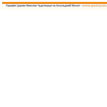
Парафія Церкви Миколая Чудотворця на Аскольдовій Могилі -
oranta-gazeta@ukr.