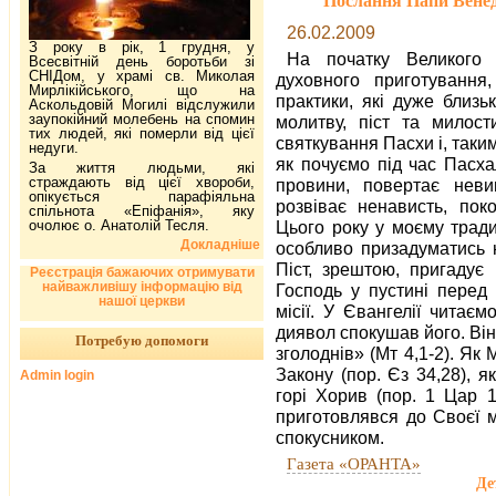
Послання Папи Венед
26.02.2009
З року в рік, 1 грудня, у
На початку Великого 
Всесвітній день боротьби зі
СНІДом, у храмі св. Миколая
духовного приготування,
Мирлікійського, що на
практики, які дуже близьк
Аскольдовій Могилі відслужили
заупокійний молебень на спомин
молитву, піст та милос
тих людей, які померли від цієї
святкування Пасхи і, таким
недуги.
як почуємо під час Пасха
За життя людьми, які
страждають від цієї хвороби,
провини, повертає невин
опікується парафіяльна
розвіває ненависть, пок
спільнота «Епіфанія», яку
очолює о. Анатолій Тесля.
Цього року у моєму трад
Докладніше
особливо призадуматись н
Піст, зрештою, пригадує
Реєстрація бажаючих отримувати
найважливішу інформацію від
Господь у пустині перед
нашої церкви
місії. У Євангелії читає
диявол спокушав його. Він 
Потребую допомоги
зголоднів» (Мт 4,1-2). Як
Закону (пор. Єз 34,28), я
Admin login
горі Хорив (пор. 1 Цар 1
приготовлявся до Своєї мі
спокусником.
Газета «ОРАНТА»
Де