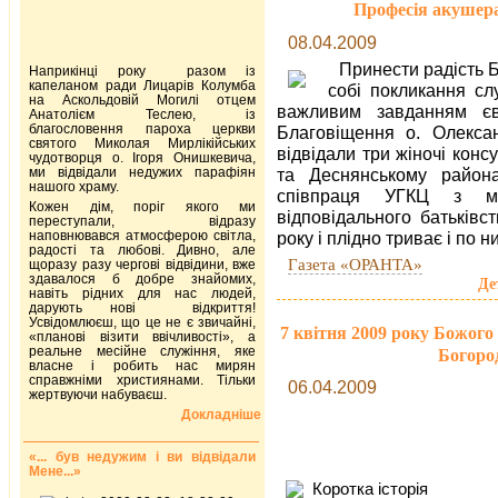
Професія акушера
08.04.2009
Принести радість 
Наприкінці року разом із
капеланом ради Лицарів Колумба
собі покликання сл
на Аскольдовій Могилі отцем
важливим завданням єв
Анатолієм Теслею, із
благословення пароха церкви
Благовіщення о. Олексан
святого Миколая Мирлікійських
відвідали три жіночі конс
чудотворця о. Ігоря Онишкевича,
ми відвідали недужих парафіян
та Деснянському района
нашого храму.
співпраця УГКЦ з м
Кожен дім, поріг якого ми
відповідального батьків
переступали, відразу
наповнювався атмосферою світла,
року і плідно триває і по н
радості та любові. Дивно, але
Газета «ОРАНТА»
щоразу разу чергові відвідини, вже
здавалося б добре знайомих,
Де
навіть рідних для нас людей,
дарують нові відкриття!
Усвідомлюєш, що це не є звичайні,
7 квітня 2009 року Божог
«планові візити ввічливості», а
реальне месійне служіння, яке
Богород
власне і робить нас мирян
справжніми християнами. Тільки
06.04.2009
жертвуючи набуваєш.
Докладніше
«... був недужим і ви відвідали
Мене...»
Коротка історія