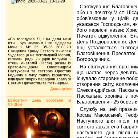
Святкування Благовіщенн
або на початку V ст. Ціс
обов'язковим у цілій д
уважався Господським, як 
його первісні назви: Хри
Початок відкуплення, Бл
«Бо голодував Я, і ви дали мені
День Поздоровлення, День
їсти... був недужим і ви відвідали
віці усталюється сьогод
Мене...» Мт 25: 35-36 20.03.20
Священик Храму Святого Миколая
Благовіщення Пресвятої 
Чудотворця на Аскольдовій Могилі,
Богородичних.
капелан ради Лицарів Колумба -
отець Анатолій (Тесля) разом із
На святкування празник
братом-лицарем Олександром
Пастуховим та сестрою Орестою
що настає через дев'ять
Редькою в лиху годину карантину,
існувало старовинне побо
відвідали хворих парафіян Храму зі
Святим Причастям та гостинцями.
створення світу, воплоче
Докладніше
Олександрійська Пасхаль
Пасхальна хроніка з поч
Всесвітній день боротьби зі
Благовіщення - 25 березня
СНІДом
Службу на цей празник
Косма Маюмський, Теофа
Наступного дня після п
святого архангела Гавриї
наступного дня після в