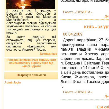
особам, які брали визначну
З року в рік, 1 грудня, у
Газета «ОРАНТА»
Всесвітній день боротьби зі
Де
СНІДом, у храмі св. Миколая
Мирлікійського, що на
Аскольдовій Могилі відслужили
заупокійний молебень на спомин
КИЇВ – ЗАЗД
тих людей, які померли від цієї
недуги.
06.04.2009
За життя людьми, які
Дорогі парафіяни 27 б
страждають від цієї хвороби,
опікується парафіяльна
провидінням наша пара
спільнота «Епіфанія», яку
пам'яті владики Михаїл
очолює о. Анатолій Тесля.
встановили Хресну доро
Докладніше
сприянням декана Зарван
Реєстрація бажаючих отримувати
п. Богдана і Світлани Тер
найважливішу інформацію від
нашої церкви
поставлено 14 стацій Хресн
в цей день поставлена д
Потребую допомоги
Києва, Житомира, Ірпеня
Львів, Фастів. Гаслом доро
Admin login
".
Газета «ОРАНТА»
Де
Сім сл