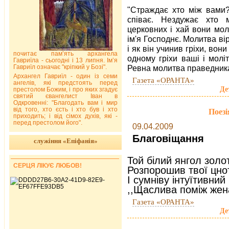
"Страждає хто між вами?
співає. Нездужає хто 
церковних і хай вони мо
ім'я Господнє. Молитва вір
і як він учинив гріхи, вон
почитає пам’ять архангела
одному гріхи ваші і молі
Гавриїла - сьогодні і 13 липня. Ім’я
Гавриїл означає "кріпкий у Бозі".
Ревна молитва праведника 
Архангел Гавриїл - один із семи
Газета «ОРАНТА»
ангелів, які предстоять перед
Де
престолом Божим, і про яких згадує
святий євангелист Іван в
Одкровенні: "Благодать вам і мир
від того, хто єсть і хто був і хто
Поезі
приходить; і від сімох духів, які -
перед престолом його".
09.04.2009
Благовіщання
служіння «Епіфанія»
Той білий янгол зол
СЕРЦЯ ЛІКУЄ ЛЮБОВ!
Розпорошив твої цнот
І сумніву інтуїтивний
,,Щаслива поміж жен
Газета «ОРАНТА»
Де