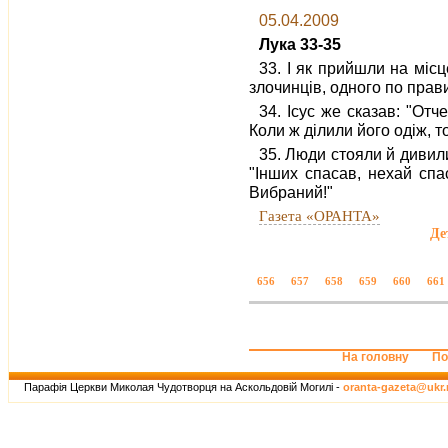
05.04.2009
Лука 33-35
33. І як прийшли на місц
злочинців, одного по правиц
34. Ісус же сказав: "Отч
Коли ж ділили його одіж, т
35. Люди стояли й дивили
"Інших спасав, нехай спа
Вибраний!"
Газета «ОРАНТА»
Де
656
657
658
659
660
661
На головну
По
Парафія Церкви Миколая Чудотворця на Аскольдовій Могилі -
oranta-gazeta@ukr.