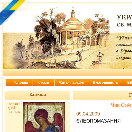
Головна
Історія
Життя парафії
Благодійність
Бі
Катехизм
Г
Церква
Чин Собо
двічі
на рік
09.04.2009
ЄЛЕОПОМАЗАННЯ