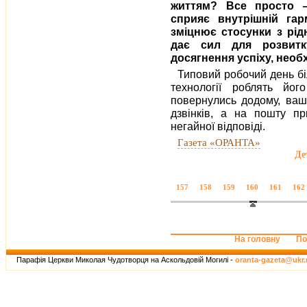
життям? Все просто 
сприяє внутрішній гарм
зміцнює стосунки з рід
дає сил для розвитк
досягнення успіху, необ
Типовий робочий день біл
технології роблять й
повернулись додому, ваш
дзвінків, а на пошту пр
негайної відповіді.
Газета «ОРАНТА»
Де
157
158
159
160
161
162
На головну
По
Парафія Церкви Миколая Чудотворця на Аскольдовій Могилі -
oranta-gazeta@ukr.