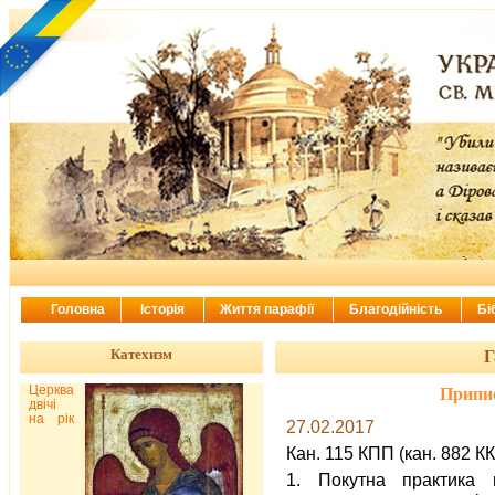
Головна
Історія
Життя парафії
Благодійність
Бі
Катехизм
Г
Церква
Припи
двічі
на рік
27.02.2017
Кан. 115 КПП (кан. 882 К
1. Покутна практика п