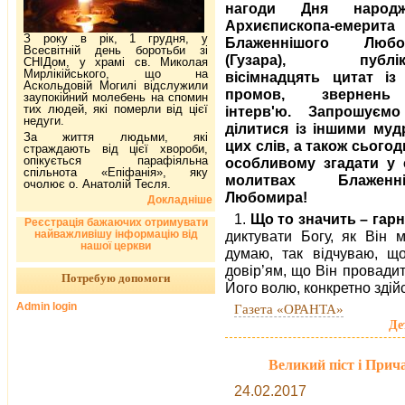
нагоди Дня народж
Архиєпископа-емерита
З року в рік, 1 грудня, у
Блаженнішого Любо
Всесвітній день боротьби зі
(Гузара), публік
СНІДом, у храмі св. Миколая
Мирлікійського, що на
вісімнадцять цитат із
Аскольдовій Могилі відслужили
промов, звернен
заупокійний молебень на спомин
тих людей, які померли від цієї
інтерв'ю. Запрошуєм
недуги.
ділитися із іншими муд
За життя людьми, які
цих слів, а також сьогод
страждають від цієї хвороби,
опікується парафіяльна
особливому згадати у 
спільнота «Епіфанія», яку
молитвах Блаженні
очолює о. Анатолій Тесля.
Любомира!
Докладніше
1.
Що то значить – гар
Реєстрація бажаючих отримувати
найважливішу інформацію від
диктувати Богу, як Він 
нашої церкви
думаю, так відчуваю, 
довір’ям, що Він провади
Потребую допомоги
Його волю, конкретно здійс
Admin login
Газета «ОРАНТА»
Де
Великий піст і Прич
24.02.2017