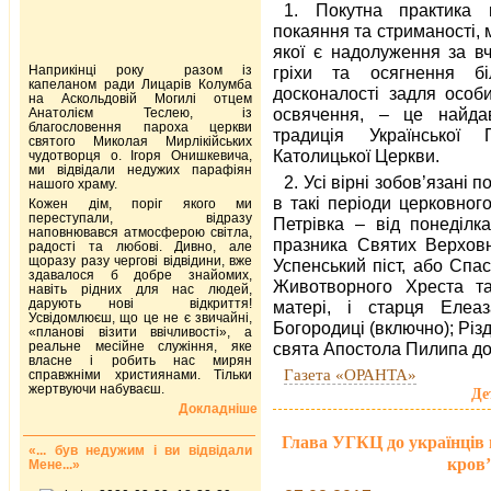
1. Покутна практика п
покаяння та стриманості,
якої є надолуження за вч
Наприкінці року разом із
гріхи та осягнення бі
капеланом ради Лицарів Колумба
досконалості задля особи
на Аскольдовій Могилі отцем
освячення, – це найда
Анатолієм Теслею, із
благословення пароха церкви
традиція Української Г
святого Миколая Мирлікійських
Католицької Церкви.
чудотворця о. Ігоря Онишкевича,
ми відвідали недужих парафіян
2. Усі вірні зобов’язані п
нашого храму.
в такі періоди церковног
Кожен дім, поріг якого ми
переступали, відразу
Петрівка – від понеділка
наповнювався атмосферою світла,
празника Святих Верховн
радості та любові. Дивно, але
щоразу разу чергові відвідини, вже
Успенський піст, або Спа
здавалося б добре знайомих,
Животворного Хреста та
навіть рідних для нас людей,
дарують нові відкриття!
матері, і старця Елеаз
Усвідомлюєш, що це не є звичайні,
Богородиці (включно); Різд
«планові візити ввічливості», а
реальне месійне служіння, яке
свята Апостола Пилипа до 
власне і робить нас мирян
Газета «ОРАНТА»
справжніми християнами. Тільки
жертвуючи набуваєш.
Де
Докладніше
Глава УГКЦ до українців в
«... був недужим і ви відвідали
кров’
Мене...»