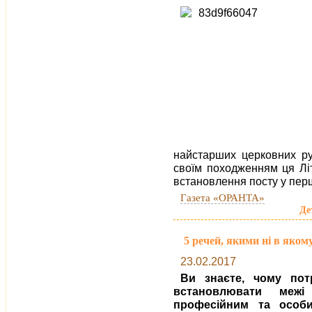
най­старших церковних р
своїм походженням ця Літ
встановлення посту у пер
Газета «ОРАНТА»
Де
5 речей, якими ні в яком
23.02.2017
Ви знаєте, чому пот
встановлювати межі
професійним та особ