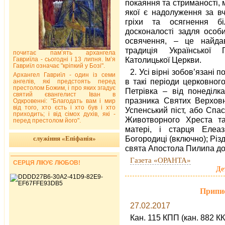
покаяння та стриманості,
якої є надолуження за вч
гріхи та осягнення бі
досконалості задля особи
освячення, – це найда
традиція Української Г
почитає пам’ять архангела
Католицької Церкви.
Гавриїла - сьогодні і 13 липня. Ім’я
Гавриїл означає "кріпкий у Бозі".
2. Усі вірні зобов’язані п
Архангел Гавриїл - один із семи
в такі періоди церковног
ангелів, які предстоять перед
престолом Божим, і про яких згадує
Петрівка – від понеділка
святий євангелист Іван в
празника Святих Верховн
Одкровенні: "Благодать вам і мир
від того, хто єсть і хто був і хто
Успенський піст, або Спа
приходить; і від сімох духів, які -
Животворного Хреста та
перед престолом його".
матері, і старця Елеаз
Богородиці (включно); Різд
служіння «Епіфанія»
свята Апостола Пилипа до 
Газета «ОРАНТА»
СЕРЦЯ ЛІКУЄ ЛЮБОВ!
Де
Припи
27.02.2017
Кан. 115 КПП (кан. 882 К