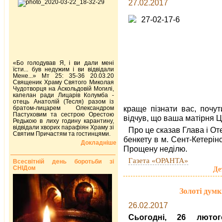
27.02.2017
«Бо голодував Я, і ви дали мені
їсти... був недужим і ви відвідали
Мене...» Мт 25: 35-36 20.03.20
Священик Храму Святого Миколая
Чудотворця на Аскольдовій Могилі,
капелан ради Лицарів Колумба -
отець Анатолій (Тесля) разом із
краще пізнати вас, почут
братом-лицарем Олександром
Пастуховим та сестрою Орестою
відчув, що ваша матірня Це
Редькою в лиху годину карантину,
відвідали хворих парафіян Храму зі
Про це сказав Глава і О
Святим Причастям та гостинцями.
бенкету в м. Сент-Кетерінс
Докладніше
Прощену неділю.
Газета «ОРАНТА»
Всесвітній день боротьби зі
СНІДом
Де
Золоті дум
26.02.2017
Сьогодні, 26 лютог