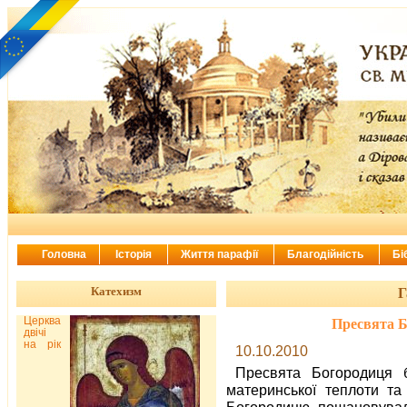
Головна
Історія
Життя парафії
Благодійність
Бі
Катехизм
Г
Церква
Пресвята Б
двічі
на рік
10.10.2010
Пресвята Богородиця 
материнської теплоти та
Богородицю пошановувал