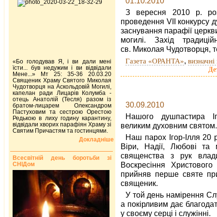
01.10.2010
З вересня 2010 р. роз
проведення VII конкурсу ду
заснування парафії церкв
могилі. Захід традиці
св. Миколая Чудотворця, т
,
Газета «ОРАНТА»
визначні 
«Бо голодував Я, і ви дали мені
їсти... був недужим і ви відвідали
Де
Мене...» Мт 25: 35-36 20.03.20
Священик Храму Святого Миколая
Чудотворця на Аскольдовій Могилі,
капелан ради Лицарів Колумба -
отець Анатолій (Тесля) разом із
30.09.2010
братом-лицарем Олександром
Пастуховим та сестрою Орестою
Нашого душпастира Іг
Редькою в лиху годину карантину,
відвідали хворих парафіян Храму зі
великим духовним святом.
Святим Причастям та гостинцями.
Наш парох Ігор-Ілля 20 
Докладніше
Віри, Надії, Любові та
священства з рук влад
Всесвітній день боротьби зі
Воскресіння Христового
СНІДом
прийняв перше святе при
священик.
У той день намірення Сл
а покірливим дає благодат
у своєму серці і служінні.