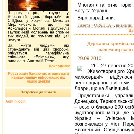
Многая літа, отче Ігорю
Богу та Україні.
З року в рік, 1 грудня, у
Всесвітній день боротьби зі
Вірні парафіяни.
СНІДом, у храмі св. Миколая
Мирлікійського, що на
,
Газета «ОРАНТА»
визначні 
Аскольдовій Могилі відслужили
Де
заупокійний молебень на спомин
тих людей, які померли від цієї
недуги.
Державна кримінальн
За життя людьми, які
паломництва от
страждають від цієї хвороби,
опікується парафіяльна
спільнота «Епіфанія», яку
29.09.2010
очолює о. Анатолій Тесля.
26 - 27 вересня 2
Докладніше
Животворящого Хрес
Реєстрація бажаючих отримувати
милосердя!» відбулос
найважливішу інформацію від
нашої церкви
пенітенціарної системи 
Лаври, що на Львівщині.
Потребую допомоги
Представники управлін
Донецької, Тернопільської
Admin login
– всього близько 200 осі
чудотворного місця, де 
України – Унівська і
розпочалася у місті Пе
Блаженний Священомуче