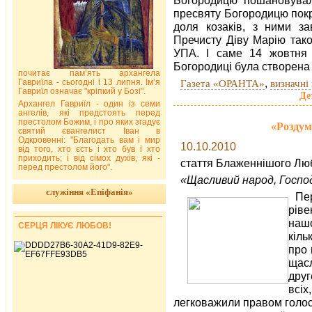
пресвяту Богородицю покр
доля козаків, з ними за
Пречисту Діву Марію тако
УПА. І саме 14 жовтня
Богородиці була створена
почитає пам’ять архангела
,
Гавриїла - сьогодні і 13 липня. Ім’я
Газета «ОРАНТА»
визначні 
Гавриїл означає "кріпкий у Бозі".
Де
Архангел Гавриїл - один із семи
ангелів, які предстоять перед
престолом Божим, і про яких згадує
«Роздум
святий євангелист Іван в
Одкровенні: "Благодать вам і мир
10.10.2010
від того, хто єсть і хто був і хто
приходить; і від сімох духів, які -
стаття Блаженнішого Люб
перед престолом його".
«Щасливий народ, Господь
служіння «Епіфанія»
Пе
рів
нашо
СЕРЦЯ ЛІКУЄ ЛЮБОВ!
кіль
про 
щас
друг
всі
легковажили правом голосу