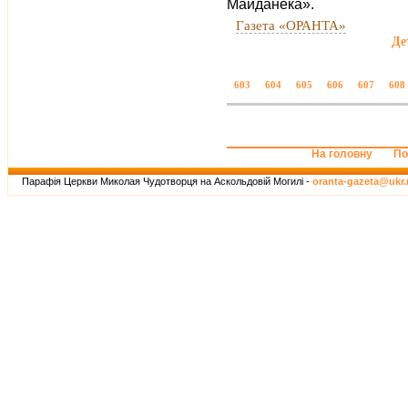
Майданека».
Газета «ОРАНТА»
Де
603
604
605
606
607
608
На головну
По
Парафія Церкви Миколая Чудотворця на Аскольдовій Могилі -
oranta-gazeta@ukr.