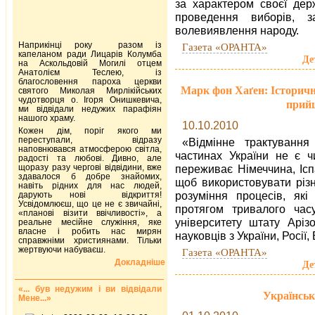
за характером своєї дер
проведення виборів, з
волевиявлення народу.
Наприкінці року разом із
Газета «ОРАНТА»
капеланом ради Лицарів Колумба
Де
на Аскольдовій Могилі отцем
Анатолієм Теслею, із
благословення пароха церкви
Марк фон Хаґен: Історична
святого Миколая Мирлікійських
чудотворця о. Ігоря Онишкевича,
прийш
ми відвідали недужих парафіян
нашого храму.
10.10.2010
Кожен дім, поріг якого ми
переступали, відразу
«Відмінне трактування
наповнювався атмосферою світла,
частинах України не є ч
радості та любові. Дивно, але
щоразу разу чергові відвідини, вже
переживає Німеччина, Іспа
здавалося б добре знайомих,
щоб використовувати різн
навіть рідних для нас людей,
розуміння процесів, які
дарують нові відкриття!
Усвідомлюєш, що це не є звичайні,
протягом тривалого ча
«планові візити ввічливості», а
університету штату Аріз
реальне месійне служіння, яке
власне і робить нас мирян
науковців з України, Росії
справжніми християнами. Тільки
жертвуючи набуваєш.
Газета «ОРАНТА»
Докладніше
Де
«... був недужим і ви відвідали
Українськ
Мене...»