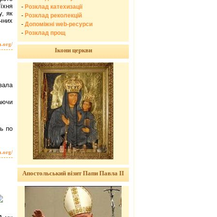
їхня
-
Розклад катехизації
у, як
-
Розклад реколекцій
чних
-
Допоміжні web-ресурси
-
Розклад прощ
a.org/
Ікони церкви
вала
аючи
ь по
a.org/
Апостольський візит Папи Павла ІІ