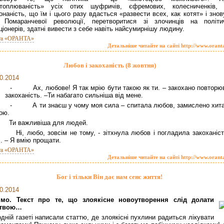
отоплюваність» усіх отих шуфричів, єфремових, колесниченків, 
онаність, що їм і цього разу вдасться «развести всех, как котят» і знов
я Помаранчевої революції, перетворитися зі злочинців на політи
ціонерів, здатні вивести з себе навіть найсумирнішу людину.
та «ОРАНТА»
Детальніше читайте на сайті http://www.orant
Любов і закоханість (8 жовтня)
0.2014
- Ах, любове! Я так мрію бути такою як ти. – закохано повторю
закоханість. –Ти набагато сильніша від мене.
- А ти знаєш у чому моя сила – спитала любов, замислено хит
ою.
и важливіша для людей.
і, любо, зовсім не тому, - зітхнула любов і погладила закоханіст
і. – Я вмію прощати.
та «ОРАНТА»
Детальніше читайте на сайті http://www.orant
Бог і тільки Він дає нам сенс життя!
0.2014
імо. Текст про те, що злоякісне новоутворення слід долати
твою…
дній газеті написали статтю, де злоякісні пухлини радиться лікувати