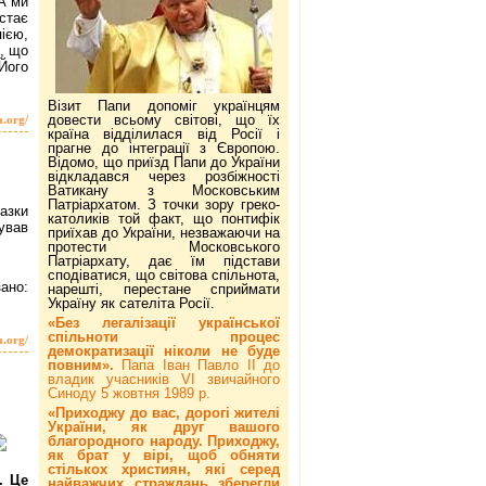
А ми
остає
ією,
є, що
Його
Візит Папи допоміг українцям
довести всьому світові, що їх
a.org/
країна відділилася від Росії і
прагне до інтеграції з Європою.
Відомо, що приїзд Папи до України
відкладався через розбіжності
Ватикану з Московським
Патріархатом. З точки зору греко-
азки
католиків той факт, що понтифік
ував
приїхав до України, незважаючи на
протести Московського
Патріархату, дає їм підстави
сподіватися, що світова спільнота,
ано:
нарешті, перестане сприймати
Україну як сателіта Росії.
«Без легалізації української
спільноти процес
a.org/
демократизації ніколи не буде
повним».
Папа Іван Павло ІІ до
владик учасників VI звичайного
Синоду 5 жовтня 1989 р.
«Приходжу до вас, дорогі жителі
України, як друг вашого
благородного народу. Приходжу,
як брат у вірі, щоб обняти
стількох християн, які серед
. Це
найважчих страждань зберегли