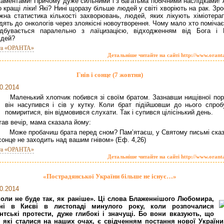
аментами! Причому дуже сильними і з багатьма побічними наслідками! 
 кращі ліки! Які? Нині щоразу більше людей у світі хворіють на рак. Зр
жна статистика кількості захворювань, людей, яких лікують хіміотерап
одять до онкологів через злоякісні новоутворення. Чому мало хто поміча
ідбувається паралельно з лаїцизацією, відходженням від Бога і 
ідей?
та «ОРАНТА»
Детальніше читайте на сайті http://www.orant
Гнів і сонце (7 жовтня)
0.2014
Маленький хлопчик побився зі своїм братом. Зазнавши нищівної пор
він насупився і сів у кутку. Коли брат підійшовши до нього спроб
помиритися, він відмовився слухати. Так і супився цілісінький день.
ав вечір, мама сказала йому:
оже пробачиш брата перед сном? Пам’ятаєш, у Святому письмі сказ
сонце не заходить над вашим гнівом» (Еф. 4,26)
та «ОРАНТА»
Детальніше читайте на сайті http://www.orant
«Пострадянської України більше не існує…»
0.2014
коли не буде так, як раніше». Ці слова Блаженнішого Любомира,
ані в Києві в листопаді минулого року, коли розпочалися
нтські протести, дуже глибокі і значущі. Бо вони вказують, що
, які сталися на наших очах, є свідченням постання нової України