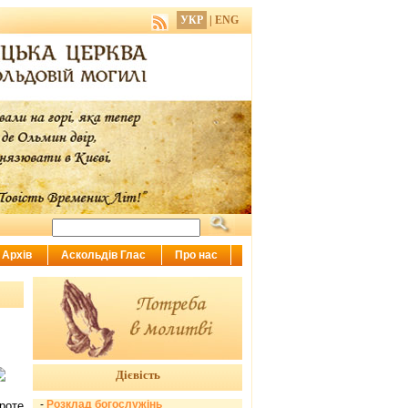
УКР
|
ENG
Архів
Аскольдів Глас
Про нас
Дієвість
-
Розклад богослужінь
роте