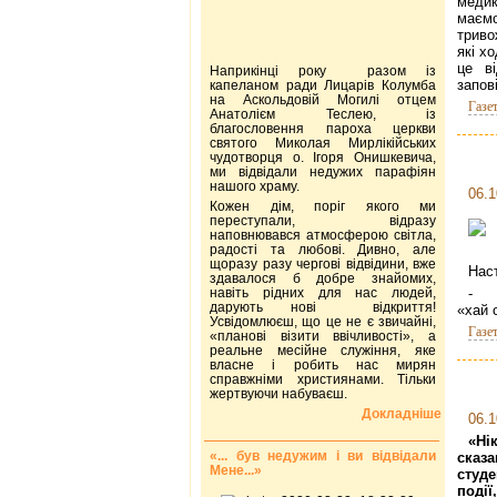
медик
маємо
триво
які х
це в
Наприкінці року разом із
запов
капеланом ради Лицарів Колумба
на Аскольдовій Могилі отцем
Газе
Анатолієм Теслею, із
благословення пароха церкви
святого Миколая Мирлікійських
чудотворця о. Ігоря Онишкевича,
ми відвідали недужих парафіян
нашого храму.
06.1
Кожен дім, поріг якого ми
переступали, відразу
наповнювався атмосферою світла,
радості та любові. Дивно, але
щоразу разу чергові відвідини, вже
Наст
здавалося б добре знайомих,
навіть рідних для нас людей,
- М
дарують нові відкриття!
«хай 
Усвідомлюєш, що це не є звичайні,
Газе
«планові візити ввічливості», а
реальне месійне служіння, яке
власне і робить нас мирян
справжніми християнами. Тільки
жертвуючи набуваєш.
Докладніше
06.1
«Ні
«... був недужим і ви відвідали
сказ
Мене...»
студе
події