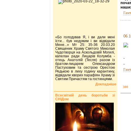
почат
наших
Газе
06.1
«Бо голодував Я, і ви дали мені
їсти... був недужим і ви відвідали
Мене...» Мт 25: 35-36 20.03.20
Священик Храму Святого Миколая
Чудотворця на Аскольдовій Могилі,
капелан ради Лицарів Колумба -
- К
отець Анатолій (Тесля) разом із
братом-лицарем Олександром
- Н
Пастуховим та сестрою Орестою
Газе
Редькою в лиху годину карантину,
відвідали хворих парафіян Храму зі
Святим Причастям та гостинцями.
Докладніше
300
Всесвітній день боротьби зі
СНІДом