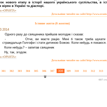
ок нового етапу в історії нашого українського суспільства, в іст
 вірян в Україні та діаспорі.
та «ОРАНТА»
Детальніше читайте на сайті http://www.orant
Істинне життя (6 жовтня)
0.2014
Одного разу до священика прийшов молодик і сказав:
- Отче, ви маєте рацію. Мені б також треба шукати 
страждальця Голгофи і стати дитиною Божою. Коли небудь я покаюся.
оли небудь? – запитав священик
у, так, згодом.
та «ОРАНТА»
Детальніше читайте на сайті http://www.orant
308
301
302
303
304
305
306
307
309
310
311
312
313
697 ст