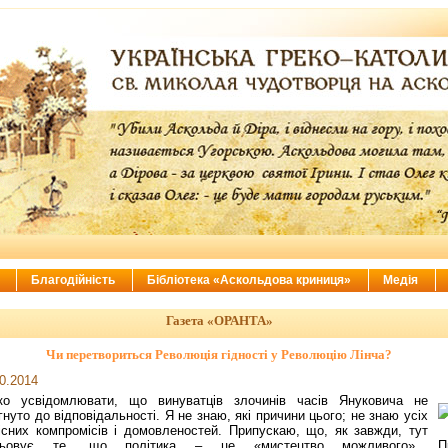
ї
Благодійність
Бібліотека «Аскольдова криниця»
Медія
Газета «ОРАНТА»
Чи перетвориться Революція гідності у Революцію Лінча?
0.2014
ко усвідомлювати, що винуватців злочинів часів Януковича не
гнуто до відповідальності. Я не знаю, які причини цього; не знаю усіх
існих компромісів і домовленостей. Припускаю, що, як завжди, тут
цьовує те, що політика – це «мистецтво можливого». П