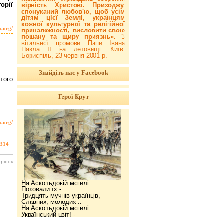
орії
вірність Христові. Приходжу,
спонуканий любов'ю, щоб усім
дітям цієї Землі, українцям
кожної культурної та релігійної
a.org/
приналежності, висловити свою
пошану та щиру приязнь».
З
вітальної промови Папи Івана
Павла ІІ на летовищі. Київ,
Бориспіль, 23 червня 2001 р.
Знайдіть нас у Facebook
того
Герої Крут
a.org/
314
орінок
На Аскольдовій могилі
Поховали їх -
Тридцять мучнів українців,
Славних, молодих...
На Аскольдовій могилі
Український цвіт! -