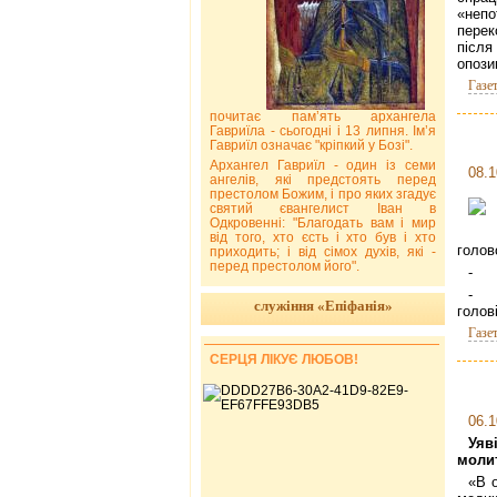
«неп
перек
післ
опози
Газе
почитає пам’ять архангела
Гавриїла - сьогодні і 13 липня. Ім’я
Гавриїл означає "кріпкий у Бозі".
Архангел Гавриїл - один із семи
08.1
ангелів, які предстоять перед
престолом Божим, і про яких згадує
святий євангелист Іван в
Одкровенні: "Благодать вам і мир
від того, хто єсть і хто був і хто
голов
приходить; і від сімох духів, які -
перед престолом його".
- Т
- Н
служіння «Епіфанія»
голов
Газе
СЕРЦЯ ЛІКУЄ ЛЮБОВ!
06.1
Уяв
моли
«В о