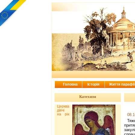
Головна
Історія
Життя парафі
Катехизм
Церква
двічі
на рік
08.1
Тяж
притя
закул
спра