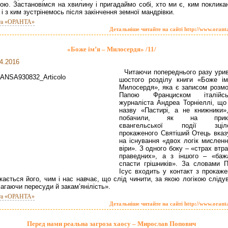
ою. Застановімся на хвилину і пригадаймо собі, хто ми є, ким покликан
 і з ким зустрінемось після закінчення земної мандрівки.
та «ОРАНТА»
Детальніше читайте на сайті http://www.orant
«Боже ім’я – Милосердя» /11/
4.2016
Читаючи попереднього разу урив
шостого розділу книги «Боже ім
Милосердя», яка є записом розмо
Папою Франциском італійсь
журналіста Андреа Торніеллі, що
назву «Пастирі, а не книжники»
побачили, як на прикл
євангельської події зціл
прокаженого Святіший Отець вказ
на існування «двох логік мисленн
віри». З одного боку – «страх втр
праведних», а з іншого – «баж
спасти грішників». За словами П
Ісус входить у контакт з прокаже
кається його, чим і нас навчає, що слід чинити, за якою логікою сліду
агаючи пересуди й закам’янілість».
та «ОРАНТА»
Детальніше читайте на сайті http://www.orant
Перед нами реальна загроза хаосу – Мирослав Попович