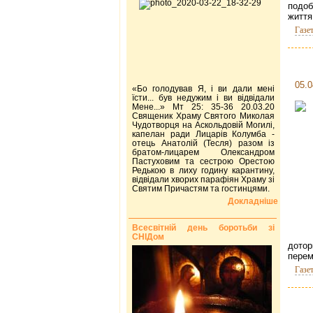
подоб
життя
Газе
05.0
«Бо голодував Я, і ви дали мені
їсти... був недужим і ви відвідали
Мене...» Мт 25: 35-36 20.03.20
Священик Храму Святого Миколая
Чудотворця на Аскольдовій Могилі,
капелан ради Лицарів Колумба -
отець Анатолій (Тесля) разом із
братом-лицарем Олександром
Пастуховим та сестрою Орестою
Редькою в лиху годину карантину,
відвідали хворих парафіян Храму зі
Святим Причастям та гостинцями.
Докладніше
Всесвітній день боротьби зі
СНІДом
дотор
перем
Газе