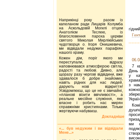
Наприкінці року разом із
капеланом ради Лицарів Колумба
на Аскольдовій Могилі отцем
гідни
Анатолієм Теслею, із
Газе
благословення пароха церкви
святого Миколая Мирлікійських
чудотворця о. Ігоря Онишкевича,
ми відвідали недужих парафіян
нашого храму.
Кожен дім, поріг якого ми
06.0
переступали, відразу
7 к
наповнювався атмосферою світла,
радості та любові. Дивно, але
День 
щоразу разу чергові відвідини, вже
у ка
здавалося б добре знайомих,
храма
навіть рідних для нас людей,
з на
дарують нові відкриття!
кожн
Усвідомлюєш, що це не є звичайні,
збере
«планові візити ввічливості», а
реальне месійне служіння, яке
Украї
власне і робить нас мирян
Ко
справжніми християнами. Тільки
душп
жертвуючи набуваєш.
про
Докладніше
приза
ми о
«... був недужим і ви відвідали
подяк
Мене...»
створ
висок