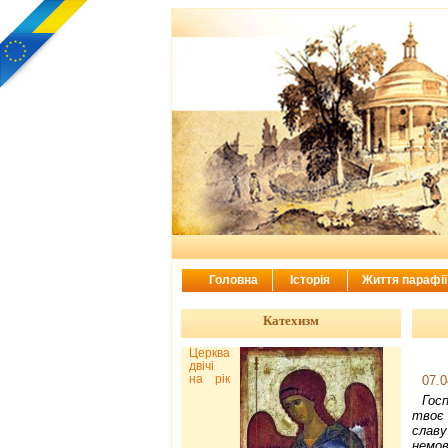
Головна
Історія
Життя парафі
Катехизм
Церква
двічі
на рік
07.0
Гос
твоє 
славу
немо