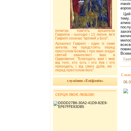
твої
ворог
Цей
тему,
атмо
послу
почитає пам’ять архангела
захоп
Гавриїла - сьогодні і 13 липня. Ім’я
вели
Гавриїл означає "кріпкий у Бозі".
милос
Архангел Гавриїл - один із семи
всесв
ангелів, які предстоять перед
повин
престолом Божим, і про яких згадує
Всеви
святий євангелист Іван в
Одкровенні: "Благодать вам і мир
Газе
від того, хто єсть і хто був і хто
приходить; і від сімох духів, які -
перед престолом його".
Слово
служіння «Епіфанія»
06.0
СЕРЦЯ ЛІКУЄ ЛЮБОВ!