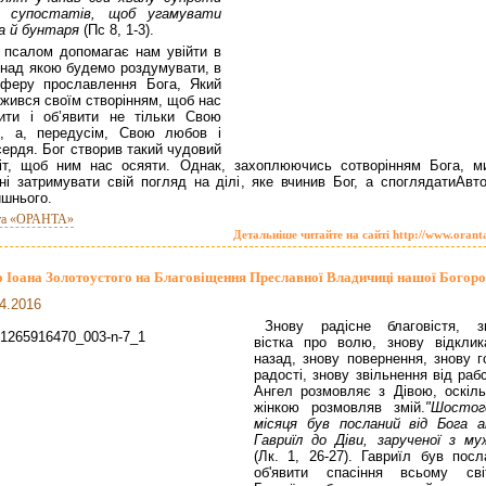
х супостатів, щоб угамувати
а й бунтаря
(Пс 8, 1-3).
 псалом допомагає нам увійти в
 над якою будемо роздумувати, в
сферу прославлення Бога, Який
жився своїм створінням, щоб нас
ити і об’явити не тільки Свою
ч, а, передусім, Свою любов і
ердя. Бог створив такий чудовий
іт, щоб ним нас осяяти. Однак, захоплюючись сотворінням Бога, м
ні затримувати свій погляд на ділі, яке вчинив Бог, а споглядатиАвто
шнього.
та «ОРАНТА»
Детальніше читайте на сайті http://www.orant
 Іоана Золотоустого на Благовіщення Преславної Владичиці нашої Богоро
4.2016
Знову радісне благовістя, з
вістка про волю, знову від­клик
назад, знову повернення, знову г
радості, знову звільнення від раб
Ангел розмовляє з Дівою, оскіль
жінкою розмовляв змій.
"Шосто
місяця був посланий від Бога а
Гавриїл до Діви, зарученої з му
(Лк. 1, 26-27). Гавриїл був посл
об'явити спасіння всьому світ