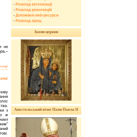
-
Розклад катехизації
-
Розклад реколекцій
-
Допоміжні web-ресурси
-
Розклад прощ
Ікони церкви
и не
ра,–
a.org/
диці
нову
ання
олос
ства.
Апостольський візит Папи Павла ІІ
ки з
го ж
нгел
жем"
аний
ові.