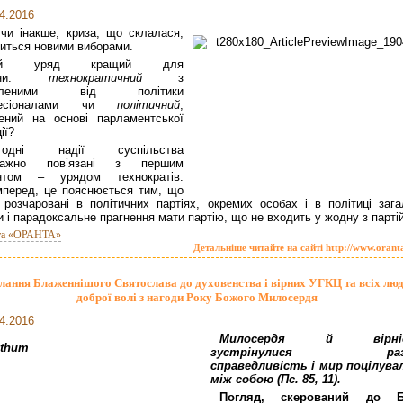
4.2016
 чи інакше, криза, що склалася,
читься новими виборами.
ий уряд кращий для
аїни:
технократичний
з
даленими від політики
фесіоналами чи
політичний
,
ений на основі парламентської
ії?
огодні надії суспільства
важно пов’язані з першим
антом – урядом технократів.
перед, це пояснюється тим, що
розчаровані в політичних партіях, окремих особах і в політиці зага
и і парадоксальне прагнення мати партію, що не входить у жодну з партій
та «ОРАНТА»
Детальніше читайте на сайті http://www.orant
лання Блаженнішого Святослава до духовенства і вірних УГКЦ та всіх лю
доброї волі з нагоди Року Божого Милосердя
4.2016
Милосердя й вірні
зустрінулися раз
справедливість і мир поцілува
між собою (Пс. 85, 11).
Погляд, скерований до Б