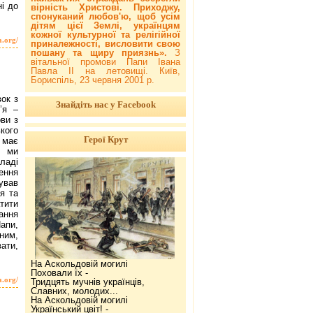
і до
вірність Христові. Приходжу,
спонуканий любов'ю, щоб усім
дітям цієї Землі, українцям
кожної культурної та релігійної
a.org/
приналежності, висловити свою
пошану та щиру приязнь».
З
вітальної промови Папи Івана
Павла ІІ на летовищі. Київ,
Бориспіль, 23 червня 2001 р.
ок з
Знайдіть нас у Facebook
’я –
ви з
кого
Герої Крут
 має
, ми
аді
ення
ував
я та
атити
ання
апи,
ним,
вати,
На Аскольдовій могилі
Поховали їх -
a.org/
Тридцять мучнів українців,
Славних, молодих...
На Аскольдовій могилі
Український цвіт! -