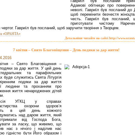
Гаври­їл був посланий прин
Адамові обітницю про поверненн
неволі. Гавриїл був посланий до 
щоб перемінити безчес­тя жіноцтв
честь. Гавриїл був посланий, 
приготува­ти чистому Нарече
й чертог. Гавриїл був посланий, щоб заручити творіння з Творцем.
та «ОРАНТА»
Детальніше читайте на сайті http://www.orant
7 квітня – Свято Благовіщення – День подяки за дар життя!
4.2016
вітня – Свято Благовіщення –
подяки за дар життя. У цей день
тедральних та парафіяльних
х буде служитись Свята Літургія
міренням подяки за дар життя
ої людини та проханням про
ження життя ненароджених дітей
ни.
місія УГКЦ у справах
астирства охорони здоров’я
сить в цей день кожного
думатись над даром життя, який
тримали від Господа Бога,
увати за ласку, що живемо, що
ив нас з нічого і наділив нас
ою гідністю бути Його образом і