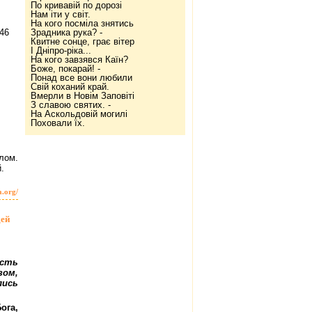
По кривавій по дорозі
Нам іти у світ.
На кого посміла знятись
Зрадника рука? -
Квитне сонце, грає вітер
І Дніпро-ріка...
На кого завзявся Каїн?
Боже, покарай! -
Понад все вони любили
Свій коханий край.
Вмерли в Новім Заповіті
З славою святих. -
На Аскольдовій могилі
Поховали їх.
лом.
.
a.org/
дей
сть
ом,
лись
ога,