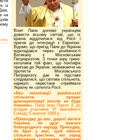
ести
я із
Діви,
а на
щоби
ному
Візит Папи допоміг українцям
довести всьому світові, що їх
країна відділилася від Росії і
a.org/
прагне до інтеграції з Європою.
Відомо, що приїзд Папи до України
відкладався через розбіжності
Ватикану з Московським
Патріархатом. З точки зору греко-
католиків той факт, що понтифік
приїхав до України, незважаючи на
протести Московського
Патріархату, дає їм підстави
сподіватися, що світова спільнота,
нарешті, перестане сприймати
Україну як сателіта Росії.
«Без легалізації української
спільноти процес
демократизації ніколи не буде
повним».
Папа Іван Павло ІІ до
владик учасників VI звичайного
Синоду 5 жовтня 1989 р.
«Приходжу до вас, дорогі жителі
України, як друг вашого
благородного народу. Приходжу,
як брат у вірі, щоб обняти
стількох християн, які серед
найважчих страждань зберегли