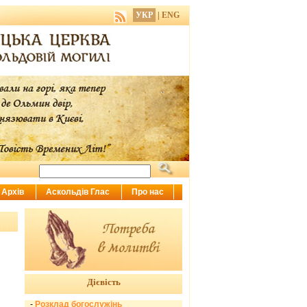
УКР
|
ENG
Архів
Аскольдів Глас
Про нас
Дієвість
-
Розклад богослужінь