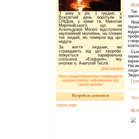
05.0
Так
З року в рік, 1 грудня, у
закін
Всесвітній день боротьби зі
СНІДом, у храмі св. Миколая
Як
Мирлікійського, що на
Укр
Аскольдовій Могилі відслужили
від
заупокійний молебень на спомин
про
тих людей, які померли від цієї
створ
недуги.
коаліц
За життя людьми, які
страждають від цієї хвороби,
Сь
опікується парафіяльна
пере
спільнота «Епіфанія», яку
варі
очолює о. Анатолій Тесля.
Насам
Докладніше
люди 
Звідс
Реєстрація бажаючих отримувати
найважливішу інформацію від
Газе
нашої церкви
Потребую допомоги
Пос
Admin login
05.0