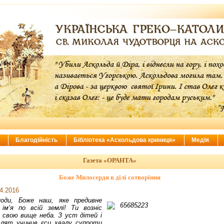
ї
Благодійність
Бібліотека «Аскольдова криниця»
Медія
Газета «ОРАНТА»
Боже Милосердя в ділі сотворіння
4.2016
поди, Боже наш, яке предивне
ім’я по всій землі! Ти возніс
 свою вище неба. З уст дітей і
влят учинив єси хвалу супроти