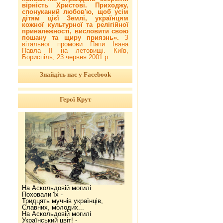
вірність Христові. Приходжу,
спонуканий любов'ю, щоб усім
дітям цієї Землі, українцям
кожної культурної та релігійної
приналежності, висловити свою
пошану та щиру приязнь».
З
вітальної промови Папи Івана
Павла ІІ на летовищі. Київ,
Бориспіль, 23 червня 2001 р.
Знайдіть нас у Facebook
Герої Крут
На Аскольдовій могилі
Поховали їх -
Тридцять мучнів українців,
Славних, молодих...
На Аскольдовій могилі
Український цвіт! -