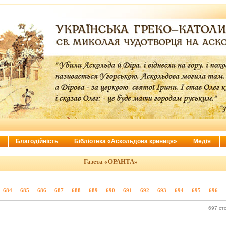
ї
Благодійність
Бібліотека «Аскольдова криниця»
Медія
Газета «ОРАНТА»
684
685
686
687
688
689
690
691
692
693
694
695
696
697 ст