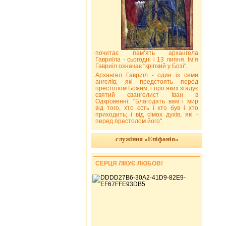
почитає пам’ять архангела
Гавриїла - сьогодні і 13 липня. Ім’я
Гавриїл означає "кріпкий у Бозі".
Архангел Гавриїл - один із семи
ангелів, які предстоять перед
престолом Божим, і про яких згадує
святий євангелист Іван в
Одкровенні: "Благодать вам і мир
від того, хто єсть і хто був і хто
приходить; і від сімох духів, які -
перед престолом його".
служіння «Епіфанія»
СЕРЦЯ ЛІКУЄ ЛЮБОВ!