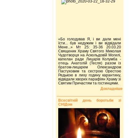
«Бо голодував Я, і ви дали мені
їсти... був недужим і ви відвідали
Мене...» Мт 25: 35-36 20.03.20
Священик Храму Святого Миколая
Чудотворця на Аскольдовій Могилі,
капелан ради Лицарів Колумба -
отець Анатолій (Тесля) разом із
братом-лицарем Олександром
Пастуховим та сестрою Орестою
Редькою в лиху годину карантину,
відвідали хворих парафіян Храму зі
Святим Причастям та гостинцями.
Докладніше
Всесвітній день боротьби зі
СНІДом