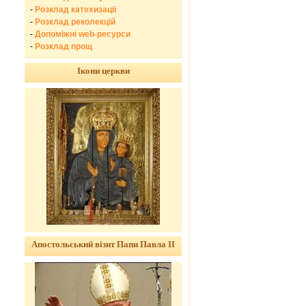
-
Розклад катехизації
-
Розклад реколекцій
-
Допоміжні web-ресурси
-
Розклад прощ
Ікони церкви
Апостольський візит Папи Павла ІІ