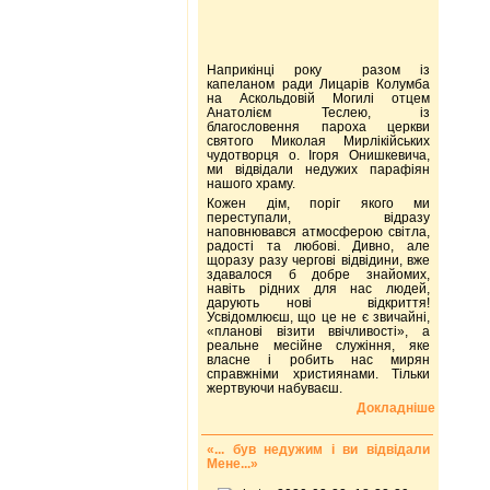
Наприкінці року разом із
капеланом ради Лицарів Колумба
на Аскольдовій Могилі отцем
Анатолієм Теслею, із
благословення пароха церкви
святого Миколая Мирлікійських
чудотворця о. Ігоря Онишкевича,
ми відвідали недужих парафіян
нашого храму.
Кожен дім, поріг якого ми
переступали, відразу
наповнювався атмосферою світла,
радості та любові. Дивно, але
щоразу разу чергові відвідини, вже
здавалося б добре знайомих,
навіть рідних для нас людей,
дарують нові відкриття!
Усвідомлюєш, що це не є звичайні,
«планові візити ввічливості», а
реальне месійне служіння, яке
власне і робить нас мирян
справжніми християнами. Тільки
жертвуючи набуваєш.
Докладніше
«... був недужим і ви відвідали
Мене...»