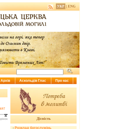
УКР
|
ENG
Архів
Аскольдів Глас
Про нас
697
Дієвість
орінок
-
Розклад богослужінь