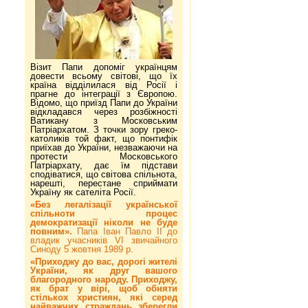
Візит Папи допоміг українцям
довести всьому світові, що їх
країна відділилася від Росії і
прагне до інтеграції з Європою.
Відомо, що приїзд Папи до України
відкладався через розбіжності
Ватикану з Московським
Патріархатом. З точки зору греко-
католиків той факт, що понтифік
приїхав до України, незважаючи на
протести Московського
Патріархату, дає їм підстави
сподіватися, що світова спільнота,
нарешті, перестане сприймати
Україну як сателіта Росії.
«Без легалізації української
спільноти процес
демократизації ніколи не буде
повним».
Папа Іван Павло ІІ до
владик учасників VI звичайного
Синоду 5 жовтня 1989 р.
«Приходжу до вас, дорогі жителі
України, як друг вашого
благородного народу. Приходжу,
як брат у вірі, щоб обняти
стількох християн, які серед
найважчих страждань зберегли