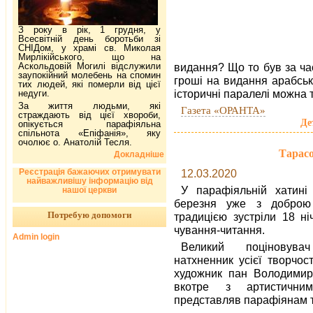
З року в рік, 1 грудня, у
Всесвітній день боротьби зі
СНІДом, у храмі св. Миколая
Мирлікійського, що на
Аскольдовій Могилі відслужили
видання? Що то був за час
заупокійний молебень на спомин
гроші на видання арабсь
тих людей, які померли від цієї
історичні паралелі можна 
недуги.
За життя людьми, які
Газета «ОРАНТА»
страждають від цієї хвороби,
Де
опікується парафіяльна
спільнота «Епіфанія», яку
очолює о. Анатолій Тесля.
Тарасо
Докладніше
Реєстрація бажаючих отримувати
12.03.2020
найважливішу інформацію від
У парафіяльній хатин
нашої церкви
березня уже з доброю
Потребую допомоги
традицією зустріли 18 ні
чування-читання.
Admin login
Великий поціновува
натхненник усієї творчос
художник пан Володимир
вкотре з артистични
представляв парафіянам т