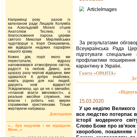
Наприкінці року разом із
капеланом ради Лицарів Колумба
на Аскольдовій Могилі отцем
Анатолієм Теслею, із
благословення пароха церкви
святого Миколая Мирлікійських
За результатами обгово
чудотворця о. Ігоря Онишкевича,
ми відвідали недужих парафіян
Всеукраїнська Рада Церк
нашого храму.
підготувати спеціальне
Кожен дім, поріг якого ми
профілактики поширення 
переступали, відразу
наповнювався атмосферою світла,
карантину в Україні.
радості та любові. Дивно, але
Газета «ОРАНТА»
щоразу разу чергові відвідини, вже
здавалося б добре знайомих,
Де
навіть рідних для нас людей,
дарують нові відкриття!
Усвідомлюєш, що це не є звичайні,
«Відпуск
«планові візити ввічливості», а
реальне месійне служіння, яке
15.03.2020
власне і робить нас мирян
справжніми християнами. Тільки
У цю неділю Великого 
жертвуючи набуваєш.
все людство потерпає в
Докладніше
історії модерного світ
Слово Боже про зв’язок м
«... був недужим і ви відвідали
Мене...»
хворобою, покаянням і