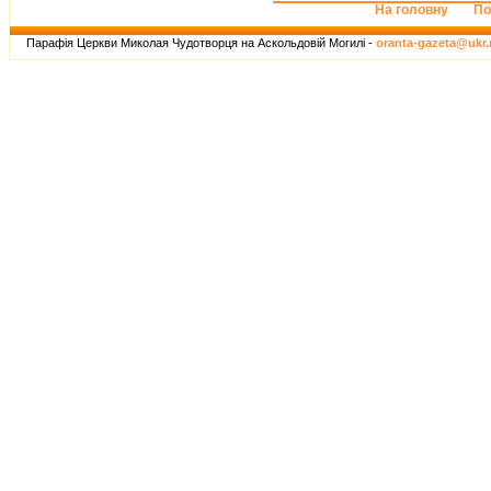
На головну
По
Парафія Церкви Миколая Чудотворця на Аскольдовій Могилі -
oranta-gazeta@ukr.