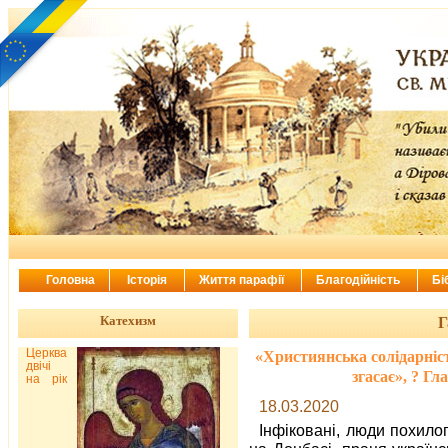
Головна
Історія
Життя парафії
Благодійність
Бі
Катехизм
Г
Церква
«Християнська солідарніст
двічі
згасає», ? Г
на рік
18.03.2020
Інфіковані, люди похилог