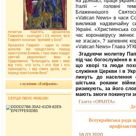
на Донбасі, праця українс
Італії – головні тем
Блаженнішого Свято
«Vatican News» в часи Co
викликав надзвичайну с
Україні. «Християнська со
почитає пам’ять архангела
час коронавірусу змінює
Гавриїла - сьогодні і 13 липня. Ім’я
Гавриїл означає "кріпкий у Бозі".
не згасає», ? запевняє к
Архангел Гавриїл - один із семи
«Vatican News» Глава УГК
ангелів, які предстоять перед
престолом Божим, і про яких згадує
Згадуючи молитву Пап
святий євангелист Іван в
під час богослужіння в 
Одкровенні: "Благодать вам і мир
що хворі та люди похи
від того, хто єсть і хто був і хто
приходить; і від сімох духів, які -
служіння Церкви і в Ук
перед престолом його".
линуть до населення с
шістьма роками війни
служіння «Епіфанія»
ризикують, за його слов
мають змоги покинути зо
СЕРЦЯ ЛІКУЄ ЛЮБОВ!
Газета «ОРАНТА»
Де
Всеукраїнська рада ц
профілакти
16.03.2020