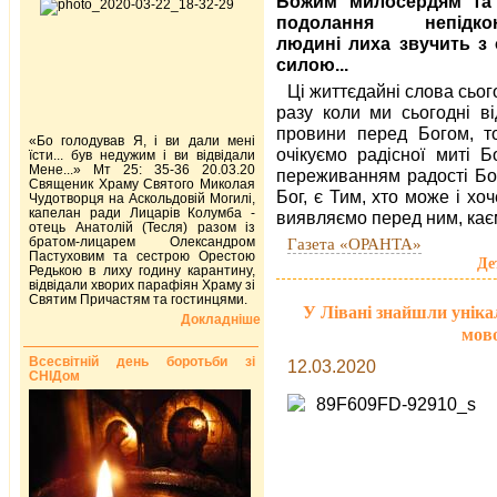
Божим милосердям та
подолання непідкон
людині лиха звучить з
силою...
Ці життєдайні слова сьог
разу коли ми сьогодні ві
провини перед Богом, то
«Бо голодував Я, і ви дали мені
очікуємо радісної миті 
їсти... був недужим і ви відвідали
Мене...» Мт 25: 35-36 20.03.20
переживанням радості Бо
Священик Храму Святого Миколая
Бог, є Тим, хто може і хо
Чудотворця на Аскольдовій Могилі,
капелан ради Лицарів Колумба -
виявляємо перед ним, каєм
отець Анатолій (Тесля) разом із
братом-лицарем Олександром
Газета «ОРАНТА»
Пастуховим та сестрою Орестою
Де
Редькою в лиху годину карантину,
відвідали хворих парафіян Храму зі
Святим Причастям та гостинцями.
У Лівані знайшли уніка
Докладніше
мово
Всесвітній день боротьби зі
12.03.2020
СНІДом