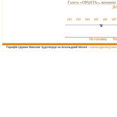
,
Газета «ОРАНТА»
визначні 
Де
182
183
184
185
186
187
На головну
По
Парафія Церкви Миколая Чудотворця на Аскольдовій Могилі -
oranta-gazeta@ukr.