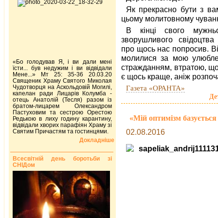
Як прекрасно бути з ва
цьому молитовному чуванн
В кінці свого мужнь
зворушливого свідоцтва
про щось нас попросив. В
молилися за мою улюблену
«Бо голодував Я, і ви дали мені
стражданням, втратою, що
їсти... був недужим і ви відвідали
Мене...» Мт 25: 35-36 20.03.20
є щось краще, аніж розпо
Священик Храму Святого Миколая
Чудотворця на Аскольдовій Могилі,
Газета «ОРАНТА»
капелан ради Лицарів Колумба -
Де
отець Анатолій (Тесля) разом із
братом-лицарем Олександром
Пастуховим та сестрою Орестою
«Мій оптимізм базується 
Редькою в лиху годину карантину,
відвідали хворих парафіян Храму зі
02.08.2016
Святим Причастям та гостинцями.
Докладніше
Всесвітній день боротьби зі
СНІДом