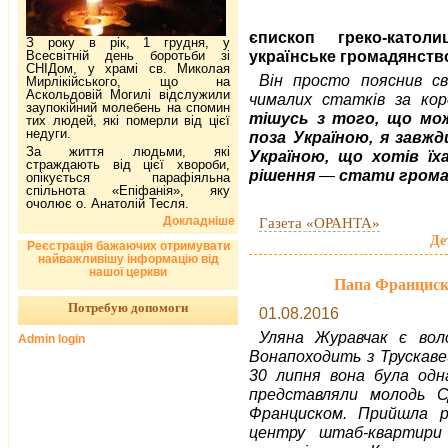
єпископ греко-катол
З року в рік, 1 грудня, у
українське громадянств
Всесвітній день боротьби зі
СНІДом, у храмі св. Миколая
Він просто пояснив св
Мирлікійського, що на
Аскольдовій Могилі відслужили
чималих статків за ко
заупокійний молебень на спомин
тішусь з того, що мо
тих людей, які померли від цієї
недуги.
поза Україною, я завжд
За життя людьми, які
Україною, що хотів їх
страждають від цієї хвороби,
рішення
—
стати грома
опікується парафіяльна
спільнота «Епіфанія», яку
очолює о. Анатолій Тесля.
Докладніше
Газета «ОРАНТА»
Де
Реєстрація бажаючих отримувати
найважливішу інформацію від
нашої церкви
Папа Франциск 
Потребую допомоги
01.08.2016
Уляна Журавчак є вол
Admin login
Вонапоходить з Трускавец
30 липня вона була одн
представляли молодь С
Франциском. Прийшла р
центру штаб-квартири