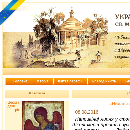
Головна
Історія
Життя парафії
Благодійність
Бі
Катехизм
Г
Церква
«Немає л
двічі
на рік
08.08.2016
Наприкінці липня у стол
Школі мерів пройшла зуст
кардиналом Любом