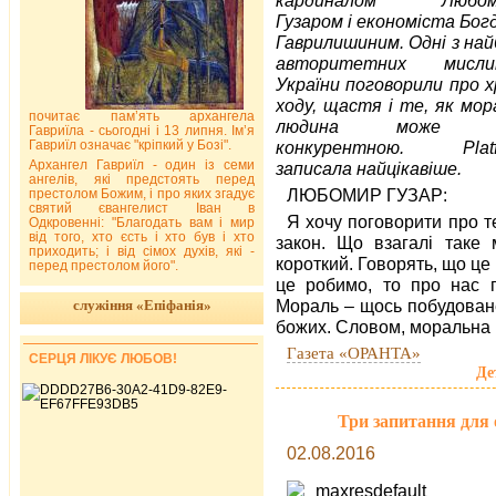
Гузаром і економіста Бог
Гаврилишиним. Одні з най
авторитетних мислит
України поговорили про х
ходу, щастя і те, як мор
почитає пам’ять архангела
людина може б
Гавриїла - сьогодні і 13 липня. Ім’я
Гавриїл означає "кріпкий у Бозі".
конкурентною. Platf
Архангел Гавриїл - один із семи
записала найцікавіше.
ангелів, які предстоять перед
ЛЮБОМИР ГУЗАР:
престолом Божим, і про яких згадує
святий євангелист Іван в
Я хочу поговорити про т
Одкровенні: "Благодать вам і мир
від того, хто єсть і хто був і хто
закон. Що взагалі таке
приходить; і від сімох духів, які -
короткий. Говорять, що це
перед престолом його".
це робимо, то про нас 
Мораль – щось побудоване 
служіння «Епіфанія»
божих. Словом, моральна 
Газета «ОРАНТА»
СЕРЦЯ ЛІКУЄ ЛЮБОВ!
Де
Три запитання для 
02.08.2016