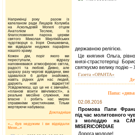
Наприкінці року разом із
капеланом ради Лицарів Колумба
на Аскольдовій Могилі отцем
Анатолієм Теслею, із
благословення пароха церкви
святого Миколая Мирлікійських
чудотворця о. Ігоря Онишкевича,
ми відвідали недужих парафіян
державною релігією.
нашого храму.
Це княгиня Ольга, рівн
Кожен дім, поріг якого ми
переступали, відразу
князі-страстотерпці Бор
наповнювався атмосферою світла,
святкуємо велику подію – 
радості та любові. Дивно, але
щоразу разу чергові відвідини, вже
Газета «ОРАНТА»
здавалося б добре знайомих,
Де
навіть рідних для нас людей,
дарують нові відкриття!
Усвідомлюєш, що це не є звичайні,
«планові візити ввічливості», а
Папа: «дива
реальне месійне служіння, яке
власне і робить нас мирян
02.08.2016
справжніми християнами. Тільки
жертвуючи набуваєш.
Промова Папи Франц
Докладніше
під час молитовного чу
з молоддю на CA
«... був недужим і ви відвідали
MISERICORDIAE
Мене...»
Дорога молоде!