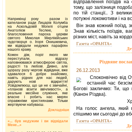
відправлення поїздів на 
тому, що залізниця подоб
по тій станції.. З вели
потужні локомотиви і на всі
Наприкінці року разом із
капеланом ради Лицарів Колумба
Він знав кожний поїзд, з
на Аскольдовій Могилі отцем
Анатолієм Теслею, із
Знав кількість поїздів, в
благословення пароха церкви
різних міст, навіть за кордо
святого Миколая Мирлікійських
чудотворця о. Ігоря Онишкевича,
Газета «ОРАНТА»
ми відвідали недужих парафіян
Де
нашого храму.
Кожен дім, поріг якого ми
переступали, відразу
Різдвяне посл
наповнювався атмосферою світла,
радості та любові. Дивно, але
26.12.2013
щоразу разу чергові відвідини, вже
здавалося б добре знайомих,
Споконвічно від О
навіть рідних для нас людей,
дарують нові відкриття!
останній час безсі
Усвідомлюєш, що це не є звичайні,
Богові закличмо: Ти, що 
«планові візити ввічливості», а
реальне месійне служіння, яке
(Канон Різдва).
власне і робить нас мирян
Хр
справжніми християнами. Тільки
жертвуючи набуваєш.
На голос ангела, який 
Докладніше
спішимо ми сьогодні до вб
Газета «ОРАНТА»
«... був недужим і ви відвідали
Мене...»
Де