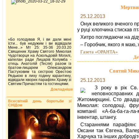
Мертвий
25.12.2013
Онук великого вченого п
у руці хлопчина стискав пт
Хитро поглядаючи на діду
«Бо голодував Я, і ви дали мені
їсти... був недужим і ви відвідали
– Горобчик, якого я маю,
Мене...» Мт 25: 35-36 20.03.20
Газета «ОРАНТА»
Священик Храму Святого Миколая
Чудотворця на Аскольдовій Могилі,
Де
капелан ради Лицарів Колумба -
отець Анатолій (Тесля) разом із
братом-лицарем Олександром
Святий Микол
Пастуховим та сестрою Орестою
Редькою в лиху годину карантину,
25.12.2013
відвідали хворих парафіян Храму зі
Святим Причастям та гостинцями.
З року в рік Св.
Докладніше
неповносправних ді
Житомирщині. Сто двадця
Всесвітній день боротьби зі
Миколая: солодощі, фрук
СНІДом
компанії «А-ба-ба-га-ла
інвентар, штангу.
Стараннями парафіян:
Оксани так Євгена, Валер
Харчука та інших добродіт