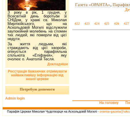
,
Газета «ОРАНТА»
Парафіял
Де
З року в рік, 1 грудня, у
Всесвітній день боротьби зі
СНІДом, у храмі св. Миколая
Мирлікійського, що на
422
423
424
425
426
427
Аскольдовій Могилі відслужили
заупокійний молебень на спомин
тих людей, які померли від цієї
недуги.
За життя людьми, які
страждають від цієї хвороби,
опікується парафіяльна
спільнота «Епіфанія», яку
очолює о. Анатолій Тесля.
Докладніше
Реєстрація бажаючих отримувати
найважливішу інформацію від
нашої церкви
Потребую допомоги
Admin login
На головну
По
Парафія Церкви Миколая Чудотворця на Аскольдовій Могилі -
oranta-gazeta@ukr.