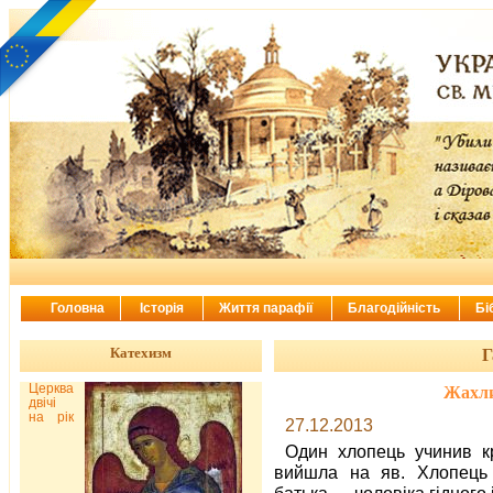
Головна
Історія
Життя парафії
Благодійність
Бі
Катехизм
Г
Церква
Жахлив
двічі
на рік
27.12.2013
Один хлопець учинив кр
вийшла на яв. Хлопець 
батька — чоловіка гідного 