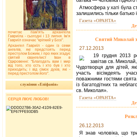
Атмосфера у хаті була с
залишились тільки батько і
Газета «ОРАНТА»
Де
почитає пам’ять архангела
Гавриїла - сьогодні і 13 липня. Ім’я
Святий Миколай за
Гавриїл означає "кріпкий у Бозі".
Архангел Гавриїл - один із семи
27.12.2013
ангелів, які предстоять перед
престолом Божим, і про яких згадує
19 грудня 2013 р
святий євангелист Іван в
завітав св. Миколай
Одкровенні: "Благодать вам і мир
від того, хто єсть і хто був і хто
Чудотворця для дітей, як
приходить; і від сімох духів, які -
участь вісімдеять уча
перед престолом його".
поважними гостями свята 
із багатодітних та небла
служіння «Епіфанія»
св. Миколая».
Газета «ОРАНТА»
СЕРЦЯ ЛІКУЄ ЛЮБОВ!
Де
Розкл
26.12.2013
Я знав чоловіка, що тр