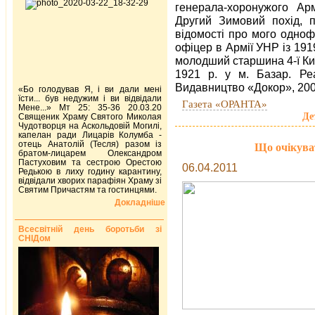
генерала-хоронужого А
Другий Зимовий похід, п
відомості про мого одноф
офіцер в Армії УНР із 191
молодший старшина 4-ї Киї
1921 р. у м. Базар. Реа
Видавництво «Докор», 2001.
«Бо голодував Я, і ви дали мені
їсти... був недужим і ви відвідали
Газета «ОРАНТА»
Мене...» Мт 25: 35-36 20.03.20
Де
Священик Храму Святого Миколая
Чудотворця на Аскольдовій Могилі,
капелан ради Лицарів Колумба -
отець Анатолій (Тесля) разом із
Що очікува
братом-лицарем Олександром
Пастуховим та сестрою Орестою
06.04.2011
Редькою в лиху годину карантину,
відвідали хворих парафіян Храму зі
Святим Причастям та гостинцями.
Докладніше
Всесвітній день боротьби зі
СНІДом