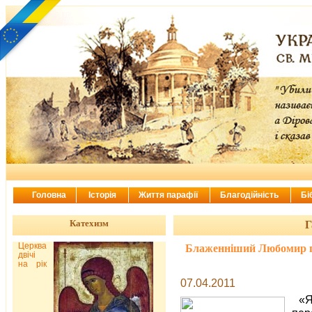
Головна
Історія
Життя парафії
Благодійність
Бі
Катехизм
Г
Церква
Блаженніший Любомир по
двічі
на рік
07.04.2011
«