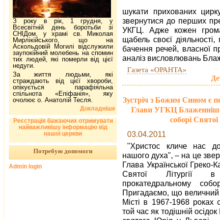
шукати прихованих цирку
звернутися до перших пре
З року в рік, 1 грудня, у
Всесвітній день боротьби зі
УКГЦ. Адже кожен грома
СНІДом, у храмі св. Миколая
щабель своєї діяльності,
Мирлікійського, що на
Аскольдовій Могилі відслужили
бачення речей, власної п
заупокійний молебень на спомин
аналіз висловлювань Бла
тих людей, які померли від цієї
недуги.
Газета «ОРАНТА»
За життя людьми, які
Де
страждають від цієї хвороби,
опікується парафіяльна
спільнота «Епіфанія», яку
Зустріч з Божим Сином є п
очолює о. Анатолій Тесля.
Докладніше
Глави УГКЦ Блаженнішог
соборі Святої 
Реєстрація бажаючих отримувати
найважливішу інформацію від
03.04.2011
нашої церкви
"Христос кличе нас до 
Потребую допомоги
нашого духа", – на це зв
Глава Української Греко-К
Admin login
Святої Літургії в у
прокатедральному собо
Пригадаємо, що величний 
Місті в 1967-1968 роках
той час як тодішній осід