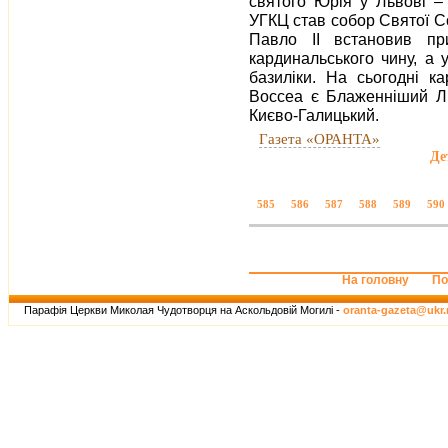
святого Юрія у Львові –
УГКЦ став собор Святої Со
Павло ІІ встановив пр
кардинальського чину, а 
базиліки. На сьогодні к
Boccea є Блаженніший Л
Києво-Галицький.
Газета «ОРАНТА»
Де
585
586
587
588
589
590
На головну
По
Парафія Церкви Миколая Чудотворця на Аскольдовій Могилі -
oranta-gazeta@ukr.