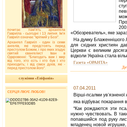
пер
сту
пев
мож
Про
200
почитає пам’ять архангела
«Обозреватель», яке зараз
Гавриїла - сьогодні і 13 липня. Ім’я
Гавриїл означає "кріпкий у Бозі".
На думку Блаженнішого 
Архангел Гавриїл - один із семи
для східних християн да
ангелів, які предстоять перед
престолом Божим, і про яких згадує
Церкви є великим досяга
святий євангелист Іван в
відколи Україна стала віл
Одкровенні: "Благодать вам і мир
від того, хто єсть і хто був і хто
Газета «ОРАНТА»
приходить; і від сімох духів, які -
Де
перед престолом його".
служіння «Епіфанія»
07.04.2011
СЕРЦЯ ЛІКУЄ ЛЮБОВ!
Вірші-псалми ув'язненої 
яка відбуває покарання в
“Как рождаются эти пс
нужно чувствовать. В та
попавшийся под руку лист
младенец новой игрушке, 