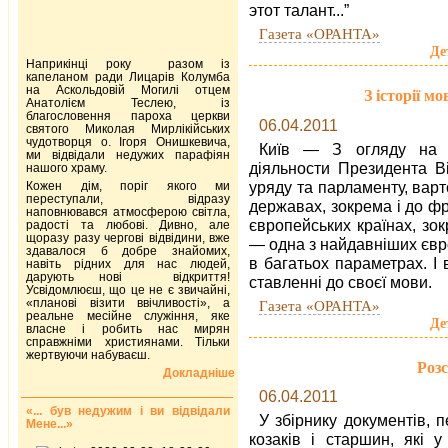
этот талант...”
Газета «ОРАНТА»
Де
Наприкінці року разом із
капеланом ради Лицарів Колумба
на Аскольдовій Могилі отцем
З історії м
Анатолієм Теслею, із
благословення пароха церкви
06.04.2011
святого Миколая Мирлікійських
чудотворця о. Ігоря Онишкевича,
Київ — З огляду на п
ми відвідали недужих парафіян
діяльности Президента В
нашого храму.
уряду та парламенту, вар
Кожен дім, поріг якого ми
переступали, відразу
державах, зокрема і до фр
наповнювався атмосферою світла,
європейських країнах, зо
радості та любові. Дивно, але
щоразу разу чергові відвідини, вже
— одна з найдавніших євр
здавалося б добре знайомих,
в багатьох параметрах. І 
навіть рідних для нас людей,
дарують нові відкриття!
ставленні до своєї мови.
Усвідомлюєш, що це не є звичайні,
«планові візити ввічливості», а
Газета «ОРАНТА»
реальне месійне служіння, яке
Де
власне і робить нас мирян
справжніми християнами. Тільки
жертвуючи набуваєш.
Розс
Докладніше
06.04.2011
«... був недужим і ви відвідали
У збірнику документів, 
Мене...»
козаків і старшин, які 