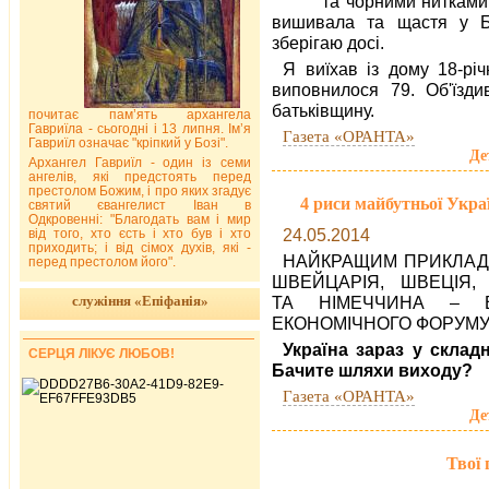
та чорними нитками
вишивала та щастя у Б
зберігаю досі.
Я виїхав із дому 18-річ
виповнилося 79. Об'їзди
батьківщину.
почитає пам’ять архангела
Гавриїла - сьогодні і 13 липня. Ім’я
Газета «ОРАНТА»
Гавриїл означає "кріпкий у Бозі".
Де
Архангел Гавриїл - один із семи
ангелів, які предстоять перед
престолом Божим, і про яких згадує
4 риси майбутньої Укр
святий євангелист Іван в
Одкровенні: "Благодать вам і мир
24.05.2014
від того, хто єсть і хто був і хто
приходить; і від сімох духів, які -
НАЙКРАЩИМ ПРИКЛАД
перед престолом його".
ШВЕЙЦАРІЯ, ШВЕЦІЯ,
служіння «Епіфанія»
ТА НІМЕЧЧИНА – 
ЕКОНОМІЧНОГО ФОРУМУ
Україна зараз у складн
СЕРЦЯ ЛІКУЄ ЛЮБОВ!
Бачите шляхи виходу?
Газета «ОРАНТА»
Де
Твої 