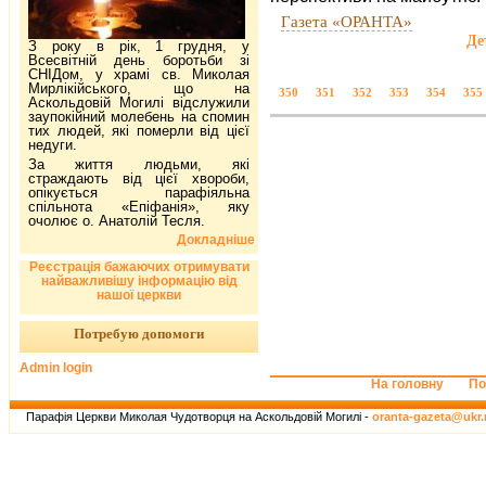
Газета «ОРАНТА»
Де
З року в рік, 1 грудня, у
Всесвітній день боротьби зі
СНІДом, у храмі св. Миколая
Мирлікійського, що на
350
351
352
353
354
355
Аскольдовій Могилі відслужили
заупокійний молебень на спомин
тих людей, які померли від цієї
недуги.
За життя людьми, які
страждають від цієї хвороби,
опікується парафіяльна
спільнота «Епіфанія», яку
очолює о. Анатолій Тесля.
Докладніше
Реєстрація бажаючих отримувати
найважливішу інформацію від
нашої церкви
Потребую допомоги
Admin login
На головну
По
Парафія Церкви Миколая Чудотворця на Аскольдовій Могилі -
oranta-gazeta@ukr.