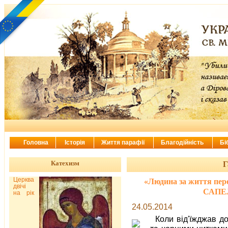
Головна
Історія
Життя парафії
Благодійність
Бі
Катехизм
Г
Церква
«Людина за життя пере
двічі
САПЕЛ
на рік
24.05.2014
Коли від'їжджав д