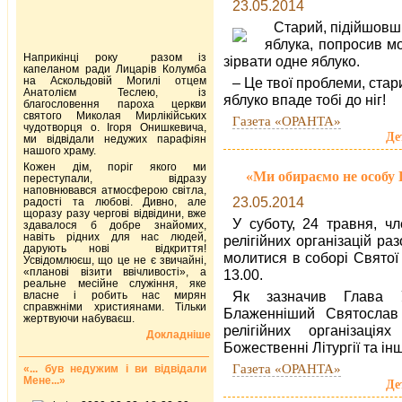
23.05.2014
Старий, підійшовши
яблука, попросив м
Наприкінці року разом із
зірвати одне яблуко.
капеланом ради Лицарів Колумба
на Аскольдовій Могилі отцем
– Це твої проблеми, стар
Анатолієм Теслею, із
яблуко впаде тобі до ніг!
благословення пароха церкви
святого Миколая Мирлікійських
Газета «ОРАНТА»
чудотворця о. Ігоря Онишкевича,
Де
ми відвідали недужих парафіян
нашого храму.
Кожен дім, поріг якого ми
«Ми обираємо не особу 
переступали, відразу
наповнювався атмосферою світла,
23.05.2014
радості та любові. Дивно, але
щоразу разу чергові відвідини, вже
У суботу, 24 травня, ч
здавалося б добре знайомих,
навіть рідних для нас людей,
релігійних організацій р
дарують нові відкриття!
молитися в соборі Святої
Усвідомлюєш, що це не є звичайні,
«планові візити ввічливості», а
13.00.
реальне месійне служіння, яке
Як зазначив Глава Ук
власне і робить нас мирян
справжніми християнами. Тільки
Блаженніший Святослав 
жертвуючи набуваєш.
релігійних організація
Докладніше
Божественні Літургії та ін
Газета «ОРАНТА»
«... був недужим і ви відвідали
Мене...»
Де