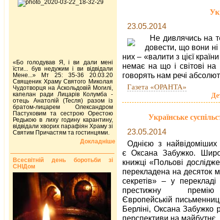
Ук
23.05.2014
Не дивлячись на т
довести, що вони ні
них – «валити з цієї краї
«Бо голодував Я, і ви дали мені
немає на що і світові на
їсти... був недужим і ви відвідали
говорять нам речі абсолю
Мене...» Мт 25: 35-36 20.03.20
Священик Храму Святого Миколая
Газета «ОРАНТА»
Чудотворця на Аскольдовій Могилі,
капелан ради Лицарів Колумба -
Де
отець Анатолій (Тесля) разом із
братом-лицарем Олександром
Пастуховим та сестрою Орестою
Українське суспіль
Редькою в лиху годину карантину,
відвідали хворих парафіян Храму зі
23.05.2014
Святим Причастям та гостинцями.
Докладніше
Однією з найвідоміших 
є Оксана Забужко. Широ
Всесвітній день боротьби зі
книжці «Польові дослідже
СНІДом
перекладена на десяток м
секретів» – у переклад
престижну прем
Європейській письменниц
Берліні, Оксана Забужко ро
перспективи на майбутнє.