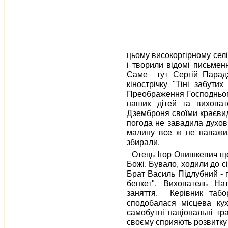
цьому високоргірному селі
і творили відомі письмен
Саме тут Сергій Парад
кінострічку "Тіні забути
Преображення Господнього
наших дітей та виховате
Дземброня своїми краєвид
погода не завадила духов
малину все ж не наважил
збирали.
Отець Ігор Онишкевич що
Божі. Бувало, ходили до с
Брат Василь Підлубний - 
бенкет". Вихователь На
заняття. Керівник табо
сподобалася місцева кух
самобутні національні трад
своєму сприяють розвитку