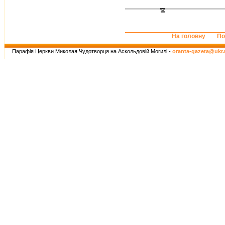
На головну
По
Парафія Церкви Миколая Чудотворця на Аскольдовій Могилі -
oranta-gazeta@ukr.