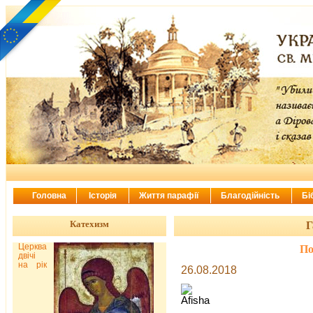
Головна
Історія
Життя парафії
Благодійність
Бі
Катехизм
Г
Церква
По
двічі
на рік
26.08.2018