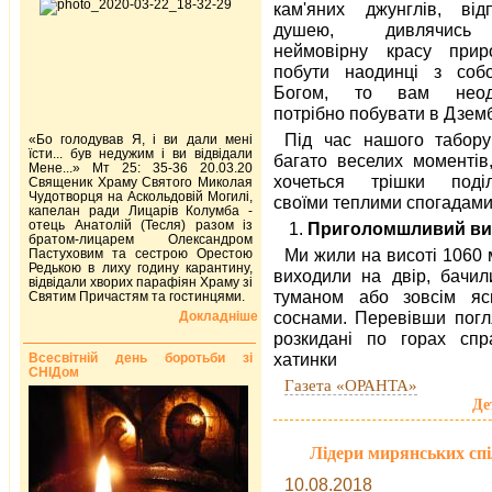
кам'яних джунглів, від
душею, дивлячис
неймовірну красу прир
побути наодинці з соб
Богом, то вам неод
потрібно побувати в Дземб
Під час нашого табору
«Бо голодував Я, і ви дали мені
їсти... був недужим і ви відвідали
багато веселих моментів
Мене...» Мт 25: 35-36 20.03.20
хочеться трішки поділ
Священик Храму Святого Миколая
Чудотворця на Аскольдовій Могилі,
своїми теплими спогадами
капелан ради Лицарів Колумба -
отець Анатолій (Тесля) разом із
1.
Приголомшливий вид
братом-лицарем Олександром
Ми жили на висоті 1060 
Пастуховим та сестрою Орестою
Редькою в лиху годину карантину,
виходили на двір, бачил
відвідали хворих парафіян Храму зі
туманом або зовсім яс
Святим Причастям та гостинцями.
соснами. Перевівши погл
Докладніше
розкидані по горах спра
хатинки
Всесвітній день боротьби зі
СНІДом
Газета «ОРАНТА»
Де
Лідери мирянських спі
10.08.2018