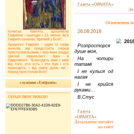
Газета «ОРАНТА»
Де
Освячення па
26.08.2018
почитає пам’ять архангела
Гавриїла - сьогодні і 13 липня. Ім’я
Гавриїл означає "кріпкий у Бозі".
Архангел Гавриїл - один із семи
Розпросторся
ангелів, які предстоять перед
душе моя,
престолом Божим, і про яких згадує
святий євангелист Іван в
На чотири
Одкровенні: "Благодать вам і мир
татамі
від того, хто єсть і хто був і хто
приходить; і від сімох духів, які -
І не кулься од
перед престолом його".
нагая
служіння «Епіфанія»
І не крийся
руками…
В.Стус
СЕРЦЯ ЛІКУЄ ЛЮБОВ!
Газета
«ОРАНТА»
Детальніше читайте
на сайті