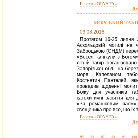
Газета «ОРАНТА»
Де
МОРСЬКИЙ ТАБІР
03.08.2018
Протягом 16-25 липня 
Аскольдовій могилі на 
Заброцькою
(СНДМ) переж
«Веселі канікули з Богом»
літній табір організовано
Запорізької обл., на бере
моря. Капеланом таб
Костнятин Пантелей, я
провадив щоденні молит
Божу для учасників та
катехитичні заняття для
«За ромашковим чаєм»,
священика про все, що їх 
Газета «ОРАНТА»
Де
95
96
97
98
99
100