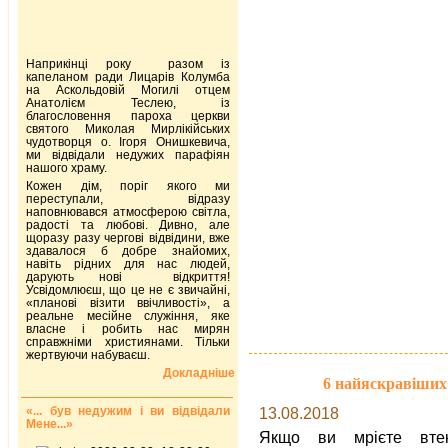
Наприкінці року разом із
капеланом ради Лицарів Колумба
на Аскольдовій Могилі отцем
Анатолієм Теслею, із
благословення пароха церкви
святого Миколая Мирлікійських
чудотворця о. Ігоря Онишкевича,
ми відвідали недужих парафіян
нашого храму.
Кожен дім, поріг якого ми
переступали, відразу
наповнювався атмосферою світла,
радості та любові. Дивно, але
щоразу разу чергові відвідини, вже
здавалося б добре знайомих,
навіть рідних для нас людей,
дарують нові відкриття!
Усвідомлюєш, що це не є звичайні,
«планові візити ввічливості», а
реальне месійне служіння, яке
власне і робить нас мирян
справжніми християнами. Тільки
жертвуючи набуваєш.
Докладніше
6 найяскравіших 
«... був недужим і ви відвідали
13.08.2018
Мене...»
Якщо ви мрієте вте