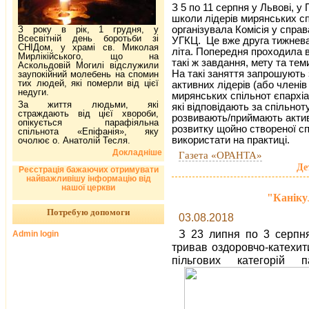
З 5 по 11 серпня у Львові, у
школи лідерів мирянських сп
організувала Комісія у спра
З року в рік, 1 грудня, у
Всесвітній день боротьби зі
УГКЦ. Це вже друга тижнев
СНІДом, у храмі св. Миколая
літа. Попередня проходила в
Мирлікійського, що на
такі ж завдання, мету та тем
Аскольдовій Могилі відслужили
На такі заняття запрошують 
заупокійний молебень на спомин
тих людей, які померли від цієї
активних лідерів (або членів
недуги.
мирянських спільнот єпархіа
За життя людьми, які
які відповідають за спільнот
страждають від цієї хвороби,
розвивають/приймають актив
опікується парафіяльна
розвитку щойно створеної спі
спільнота «Епіфанія», яку
використати на практиці.
очолює о. Анатолій Тесля.
Докладніше
Газета «ОРАНТА»
Де
Реєстрація бажаючих отримувати
найважливішу інформацію від
нашої церкви
"Каніку
Потребую допомоги
03.08.2018
З 23 липня по 3 серпня
Admin login
тривав оздоровчо-катехит
пільгових категорій
п