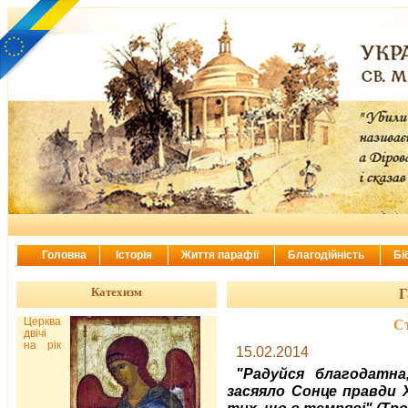
Головна
Історія
Життя парафії
Благодійність
Бі
Катехизм
Г
Церква
Ст
двічі
на рік
15.02.2014
"Радуйся благодатна
засяяло Сонце правди
тих, що в темряві"
(Тро