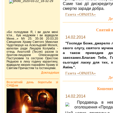
Саме такі дії дискредит
смертю заради добра.
Газета «ОРАНТА»
Де
Святий 
«Бо голодував Я, і ви дали мені
їсти... був недужим і ви відвідали
14.02.2014
Мене...» Мт 25: 35-36 20.03.20
Священик Храму Святого Миколая
"Господи Боже, джерело л
Чудотворця на Аскольдовій Могилі,
свого слугу, святого мучен
капелан ради Лицарів Колумба -
отець Анатолій (Тесля) разом із
а також приводив до
братом-лицарем Олександром
закоханих.Благаю Тебе, Г
Пастуховим та сестрою Орестою
Редькою в лиху годину карантину,
сьогодні ласку для тих, 
відвідали хворих парафіян Храму зі
Амінь".
Святим Причастям та гостинцями.
Докладніше
Газета «ОРАНТА»
Де
Всесвітній день боротьби зі
СНІДом
Кошенят
14.02.2014
Продавець в нев
оголошення «Прода
Цей напис, природньо, 