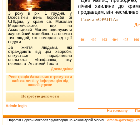
лічені хвилини до крам
продавцем, він несміливо 
З року в рік, 1 грудня, у
Всесвітній день боротьби зі
Газета «ОРАНТА»
СНІДом, у храмі св. Миколая
Де
Мирлікійського, що на
Аскольдовій Могилі відслужили
заупокійний молебень на спомин
тих людей, які померли від цієї
401
402
403
404
405
406
недуги.
За життя людьми, які
страждають від цієї хвороби,
опікується парафіяльна
спільнота «Епіфанія», яку
очолює о. Анатолій Тесля.
Докладніше
Реєстрація бажаючих отримувати
найважливішу інформацію від
нашої церкви
Потребую допомоги
Admin login
На головну
По
Парафія Церкви Миколая Чудотворця на Аскольдовій Могилі -
oranta-gazeta@ukr.