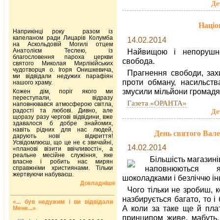
Де
Націо
Наприкінці року разом із
капеланом ради Лицарів Колумба
14.02.2014
на Аскольдовій Могилі отцем
Анатолієм Теслею, із
Найвищою і непорушн
благословення пароха церкви
свобода.
святого Миколая Мирлікійських
чудотворця о. Ігоря Онишкевича,
Прагнення свободи, захи
ми відвідали недужих парафіян
проти обману, насильств
нашого храму.
змусили мільйони громадян
Кожен дім, поріг якого ми
переступали, відразу
Газета «ОРАНТА»
наповнювався атмосферою світла,
радості та любові. Дивно, але
Де
щоразу разу чергові відвідини, вже
здавалося б добре знайомих,
навіть рідних для нас людей,
День святого Вал
дарують нові відкриття!
Усвідомлюєш, що це не є звичайні,
14.02.2014
«планові візити ввічливості», а
реальне месійне служіння, яке
Більшість магазині
власне і робить нас мирян
наповнюються я
справжніми християнами. Тільки
жертвуючи набуваєш.
шоколадками і безліччю ін
Докладніше
Чого тільки не зробиш, 
назбирується багато, то і
«... був недужим і ви відвідали
А коли за таке ще й плат
Мене...»
принципом живе, мабуть, 