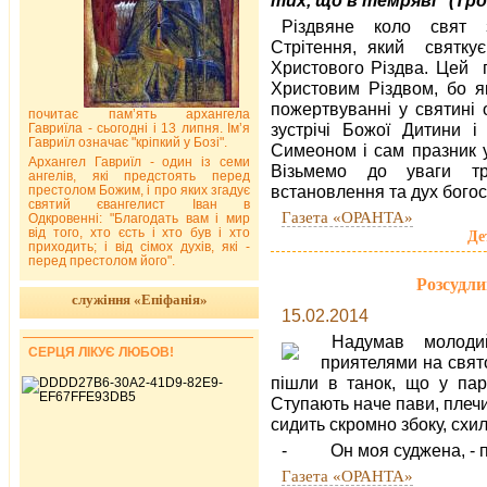
Різдвяне коло свят з
Стрітення, який святкує
Христового Різдва. Цей п
Христовим Різдвом, бо як
пожертвуванні у святині
почитає пам’ять архангела
зустрічі Божої Дитини 
Гавриїла - сьогодні і 13 липня. Ім’я
Гавриїл означає "кріпкий у Бозі".
Симеоном і сам празник у
Архангел Гавриїл - один із семи
Візьмемо до уваги тр
ангелів, які предстоять перед
встановлення та дух бого
престолом Божим, і про яких згадує
святий євангелист Іван в
Газета «ОРАНТА»
Одкровенні: "Благодать вам і мир
від того, хто єсть і хто був і хто
Де
приходить; і від сімох духів, які -
перед престолом його".
Розсудли
служіння «Епіфанія»
15.02.2014
Надумав молоди
СЕРЦЯ ЛІКУЄ ЛЮБОВ!
приятелями на свято
пішли в танок, що у пару
Ступають наче пави, плечи
сидить скромно збоку, схи
- Он моя суджена, - по
Газета «ОРАНТА»