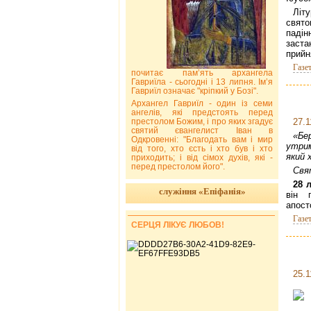
Літ
свято
паді
заста
прийн
Газе
почитає пам’ять архангела
Гавриїла - сьогодні і 13 липня. Ім’я
Гавриїл означає "кріпкий у Бозі".
Архангел Гавриїл - один із семи
ангелів, які предстоять перед
престолом Божим, і про яких згадує
27.1
святий євангелист Іван в
«Бе
Одкровенні: "Благодать вам і мир
утрим
від того, хто єсть і хто був і хто
який 
приходить; і від сімох духів, які -
перед престолом його".
Свя
28 
служіння «Епіфанія»
він 
апост
Газе
СЕРЦЯ ЛІКУЄ ЛЮБОВ!
25.1