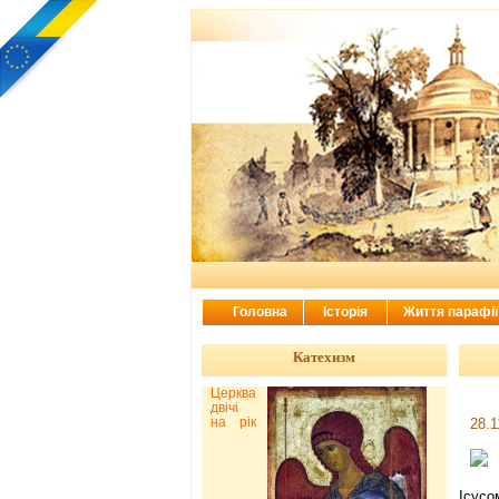
Головна
Історія
Життя парафі
Катехизм
Церква
двічі
на рік
28.1
Ісусо