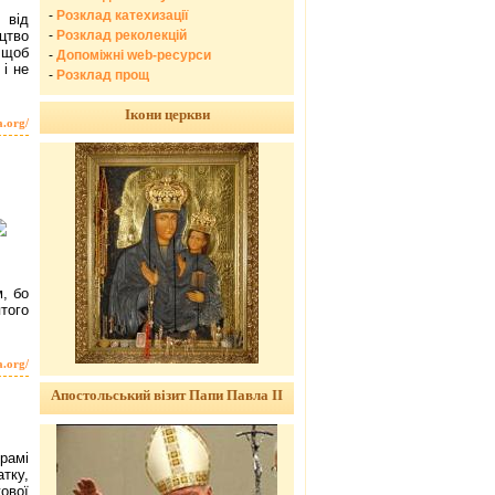
-
Розклад катехизації
 від
-
Розклад реколекцій
цтво
 щоб
-
Допоміжні web-ресурси
і не
-
Розклад прощ
Ікони церкви
a.org/
, бо
того
a.org/
Апостольський візит Папи Павла ІІ
рамі
тку,
ової