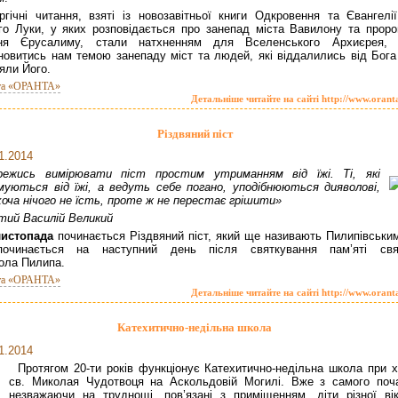
ургічні читання, взяті із новозавітньої книги Одкровення та Євангелії
го Луки, у яких розповідається про занепад міста Вавилону та проро
ння Єрусалиму, стали натхненням для Вселенського Архиєрея,
новитись нам темою занепаду міст та людей, які віддалились від Бога 
яли Його.
та «ОРАНТА»
Детальніше читайте на сайті http://www.orant
Різдвяний піст
1.2014
режись вимірювати піст простим утриманням від їжі. Ті, які
уються від їжі, а ведуть себе погано, уподібнюються дияволові,
хоча нічого не їсть, проте ж не перестає грішити»
тий Василій Великий
листопада
починається Різдвяний піст, який ще називають Пилипівським
починається на наступний день після святкування пам’яті свя
ола Пилипа.
та «ОРАНТА»
Детальніше читайте на сайті http://www.orant
Катехитично-недільна школа
1.2014
Протягом 20-ти років функціонує Катехитично-недільна школа при х
св. Миколая Чудотвоця на Аскольдовій Могилі. Вже з самого поча
незважаючи на труднощі, пов’язані з приміщенням, діти різної вік