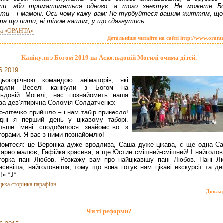
ти, або триматиметься одного, а того знехтує. Не можете Бо
ти – і мамоні. Ось чому кажу вам: Не турбуйтеся вашим життям, що
та що пити; ні тілом вашим, у що одягнутись.
та «ОРАНТА»
Детальніше читайте на сайті http://www.orant
Канікули з Богом 2019 на Аскольдовій Могилі очима дітей.
6.2019
ьогорічною командою аніматорів, які
одили Веселі канікули з Богом на
льдовій Могилі, нас познайомить наша
ва дев’ятирічна Соломія Солдатченко:
о-літечко прийшло – і нам табір принесло!
дні я перший день у цікавому таборі.
ільше мені сподобалося знайомство з
торами. Я вас з ними познайомлю!
йомтеся: це Вероніка дуже вродлива, Саша дуже цікава, є ще одна Са
гарно малює, Гафійка красива, а ще Юстин смішний-смішний! І найголов
торка пані Любов. Розкажу вам про найцікавішу пані Любов. Пані Л
асивіша, найголовніша, тому що вона готує нам цікаві екскурсії та де
!» *J*
цька сторінка парафіян
Докла
Чи ті реформи?