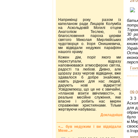
29.0
Наприкінці року разом із
батьк
капеланом ради Лицарів Колумба
потр
на Аскольдовій Могилі отцем
Торон
Анатолієм Теслею, із
30 р
благословення пароха церкви
здобу
святого Миколая Мирлікійських
книжк
чудотворця о. Ігоря Онишкевича,
ми відвідали недужих парафіян
Украї
нашого храму.
Остан
Кожен дім, поріг якого ми
еконо
переступали, відразу
персп
наповнювався атмосферою світла,
Газе
радості та любові. Дивно, але
щоразу разу чергові відвідини, вже
здавалося б добре знайомих,
навіть рідних для нас людей,
дарують нові відкриття!
Усвідомлюєш, що це не є звичайні,
09.0
«планові візити ввічливості», а
реальне месійне служіння, яке
З 3
власне і робить нас мирян
Аскол
справжніми християнами. Тільки
для д
жертвуючи набуваєш.
обран
Докладніше
було 
м.Мир
своєю
«... був недужим і ви відвідали
Мене...»
о.Іго
мите