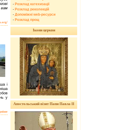
гові
-
Розклад катехизації
 вам
-
Розклад реколекцій
-
Допоміжні web-ресурси
-
Розклад прощ
a.org/
Ікони церкви
ша і
ніша
юбов
нь у
Апостольський візит Папи Павла ІІ
дніше