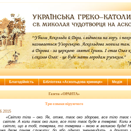
ї
Благодійність
Бібліотека «Аскольдова криниця»
Медія
Газета «ОРАНТА»
Три ознаки віруючого
6.2015
«Світло тіла – око. Як, отже, твоє око здорове, все тіло твоє 
світле. А коли твоє око лихе, все тіло твоє буде в темряві. Коли 
світло, що в тобі, темрява, то темрява – якою ж великою буде! Н
оже двом панам служити: бо або одного зненавидить, а другого 