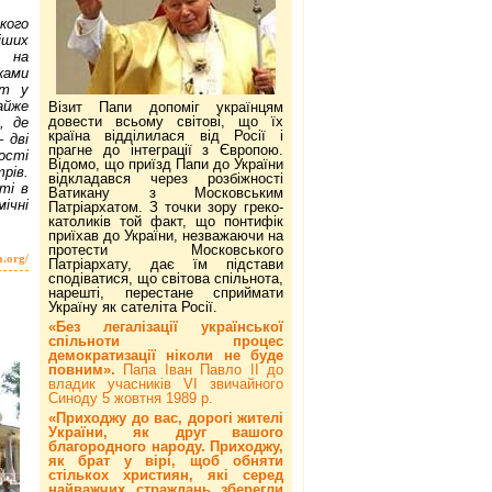
кого
іших
ь на
ками
ет у
айже
Візит Папи допоміг українцям
довести всьому світові, що їх
, де
країна відділилася від Росії і
 дві
прагне до інтеграції з Європою.
ості
Відомо, що приїзд Папи до України
рів.
відкладався через розбіжності
ті в
Ватикану з Московським
ічні
Патріархатом. З точки зору греко-
католиків той факт, що понтифік
приїхав до України, незважаючи на
протести Московського
a.org/
Патріархату, дає їм підстави
сподіватися, що світова спільнота,
нарешті, перестане сприймати
Україну як сателіта Росії.
«Без легалізації української
спільноти процес
демократизації ніколи не буде
повним».
Папа Іван Павло ІІ до
владик учасників VI звичайного
Синоду 5 жовтня 1989 р.
«Приходжу до вас, дорогі жителі
України, як друг вашого
благородного народу. Приходжу,
як брат у вірі, щоб обняти
стількох християн, які серед
найважчих страждань зберегли