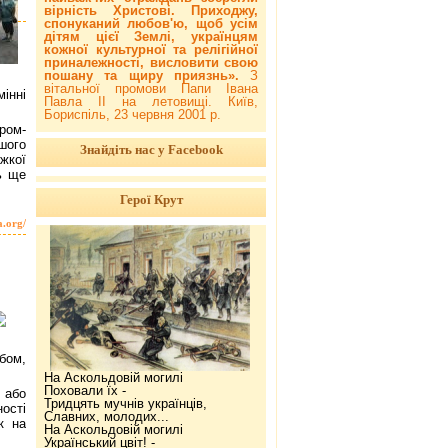
вірність Христові. Приходжу,
спонуканий любов'ю, щоб усім
дітям цієї Землі, українцям
кожної культурної та релігійної
приналежності, висловити свою
пошану та щиру приязнь».
З
вітальної промови Папи Івана
мінні
Павла ІІ на летовищі. Київ,
Бориспіль, 23 червня 2001 р.
ром-
шого
Знайдіть нас у Facebook
жкої
ь ще
Герої Крут
a.org/
бом,
На Аскольдовій могилі
Поховали їх -
 або
Тридцять мучнів українців,
ості
Славних, молодих...
к на
На Аскольдовій могилі
Український цвіт! -