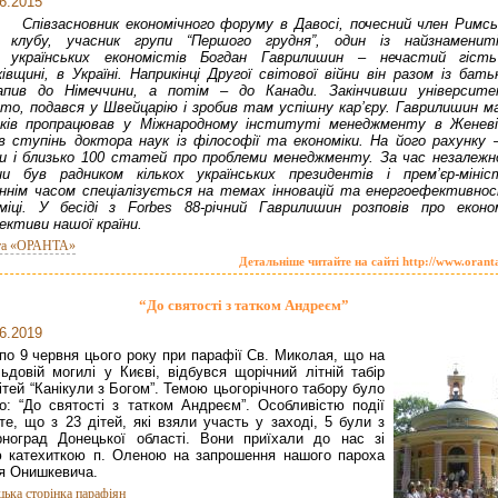
6.2015
Співзасновник економічного форуму в Давосі, почесний член Римсь
клубу, учасник групи “Першого грудня”, один із найзнаменит
українських економістів Богдан Гаврилишин – нечастий гіст
івщині, в Україні. Наприкінці Другої світової війни він разом із бать
апив до Німеччини, а потім – до Канади. Закінчивши університ
то, подався у Швейцарію і зробив там успішну кар’єру. Гаврилишин м
оків пропрацював у Міжнародному інституті менеджменту в Женеві
в ступінь доктора наук із філософії та економіки. На його рахунку –
и і близько 100 статей про проблеми менеджменту. За час незалежн
ни був радником кількох українських президентів і прем’єр-мініст
нім часом спеціалізується на темах інновацій та енергоефективнос
міці. У бесіді з Forbes 88-річний Гаврилишин розповів про економ
ективи нашої країни.
та «ОРАНТА»
Детальніше читайте на сайті http://www.orant
“До святості з татком Андреєм”
6.2019
 по 9 червня цього року при парафії Св. Миколая, що на
ьдовій могилі у Києві, відбувся щорічний літній табір
ітей “Канікули з Богом”. Темою цьогорічного табору було
о: “До святості з татком Андреєм”. Особливістю події
те, що з 23 дітей, які взяли участь у заході, 5 були з
ноград Донецької області. Вони приїхали до нас зі
 катехиткою п. Оленою на запрошення нашого пароха
ря Онишкевича.
цька сторінка парафіян