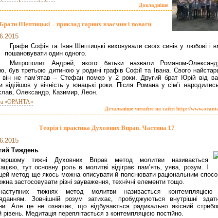
Докладніше
Брати Шептицькі – приклад гарних взаємин і поваги
6.2015
Графи Софія та Іван Шептицькі виховували своїх синів у любові і в
пошановувати один одного.
Митрополит Андрей, якого батьки назвали Романом-Олександ
ю, був третьою дитиною у родині графів Софії та Івана. Свого найстар
 він не пам’ятав – Стефан помер у 2 роки. Другий брат Юрій від ва
и відійшов у вічність у юнацькі роки. Після Романа у сім’ї народилис
слав, Олександр, Казимир, Леон.
та «ОРАНТА»
Детальніше читайте на сайті http://www.orant
Теорія і практика Духовних Вправ. Частина 17
6.2015
гий Тиждень
ершому тижні Духовних Вправ метод молитви називається
ацією, тут основну роль в молитві відіграє пам’ять, уява, розум. І
цей метод ще якось можна описувати й пояснювати раціональним спосо
ожна застосовувати різні зауваження, технічні елементи тощо.
аступних тижнях метод молитви називається контемпляцією
яданням. Зовнішній розум затихає, пробуджуються внутрішні здатн
и. Але це не означає, що відбувається радикально якісний стрибо
 рівень. Медитація переплітається з контемпляцією постійно.