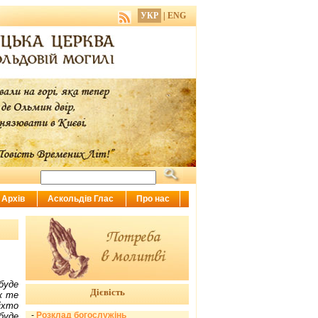
УКР
|
ENG
Архів
Аскольдів Глас
Про нас
буде
Дієвість
ж те
іхто
-
Розклад богослужінь
буде