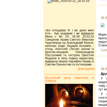
26.0
«Бо голодував Я, і ви дали мені
їсти... був недужим і ви відвідали
Маріє
Мене...» Мт 25: 35-36 20.03.20
брата
Священик Храму Святого Миколая
недуг
Чудотворця на Аскольдовій Могилі,
Стані
капелан ради Лицарів Колумба -
отець Анатолій (Тесля) разом із
Газе
братом-лицарем Олександром
Пастуховим та сестрою Орестою
Редькою в лиху годину карантину,
відвідали хворих парафіян Храму зі
Святим Причастям та гостинцями.
Докладніше
26.0
Дру
Всесвітній день боротьби зі
У п
СНІДом
медит
тому 
тут м
У н
спогл
людин
вищий