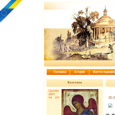
Головна
Історія
Життя парафі
Катехизм
Церква
двічі
на рік
30.0
не м