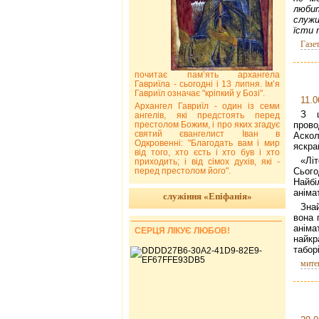
люби
служи
їсти 
Газе
почитає пам’ять архангела
Гавриїла - сьогодні і 13 липня. Ім’я
Гавриїл означає "кріпкий у Бозі".
11.0
Архангел Гавриїл - один із семи
З ц
ангелів, які предстоять перед
престолом Божим, і про яких згадує
пров
святий євангелист Іван в
Аско
Одкровенні: "Благодать вам і мир
яскра
від того, хто єсть і хто був і хто
«Літ
приходить; і від сімох духів, які -
перед престолом його".
Сього
Найб
аніма
служіння «Епіфанія»
Зна
вона 
аніма
СЕРЦЯ ЛІКУЄ ЛЮБОВ!
найкр
таборі
мите