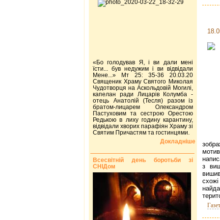
18.0
«Бо голодував Я, і ви дали мені
їсти... був недужим і ви відвідали
Мене...» Мт 25: 35-36 20.03.20
Священик Храму Святого Миколая
Чудотворця на Аскольдовій Могилі,
капелан ради Лицарів Колумба -
отець Анатолій (Тесля) разом із
братом-лицарем Олександром
Пастуховим та сестрою Орестою
Редькою в лиху годину карантину,
відвідали хворих парафіян Храму зі
Святим Причастям та гостинцями.
Докладніше
зобра
мотив
напис
Всесвітній день боротьби зі
з виш
СНІДом
вишив
схожі
найда
терит
Газе