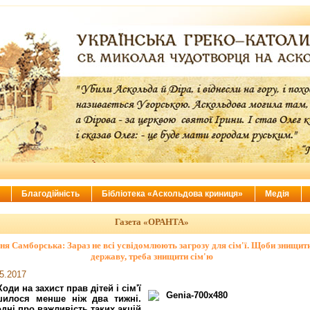
ї
Благодійність
Бібліотека «Аскольдова криниця»
Медія
Газета «ОРАНТА»
ня Самборська: Зараз не всі усвідомлюють загрозу для сім'ї. Щоби знищит
державу, треба знищити сім'ю
5.2017
оди на захист прав дітей і сім'ї
шилося менше ніж два тижні.
дні про важливість таких акцій