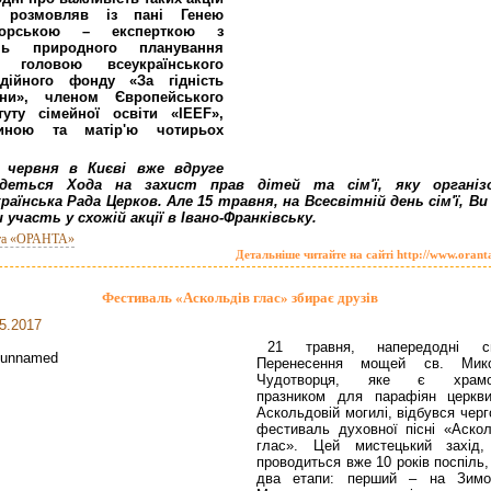
розмовляв із пані Генею
борською – експерткою з
нь природного планування
ї, головою всеукраїнського
одійного фонду «За гідність
ни», членом Європейського
итуту сімейної освіти «IEEF»,
иною та матір'ю чотирьох
.
 червня в Києві вже вдруге
удеться Хода на захист прав дітей та сім'ї, яку організ
раїнська Рада Церков. Але 15 травня, на Всесвітній день сім'ї, Ви
 участь у схожій акції в Івано-Франківську.
та «ОРАНТА»
Детальніше читайте на сайті http://www.orant
Фестиваль «Аскольдів глас» збирає друзів
5.2017
21 травня, напередодні с
Перенесення мощей св. Мик
Чудотворця, яке є храмо
празником для парафіян церкв
Аскольдовій могилі, відбувся чер
фестиваль духовної пісні «Аскол
глас». Цей мистецький захід
проводиться вже 10 років поспіль
два етапи: перший – на Зимо