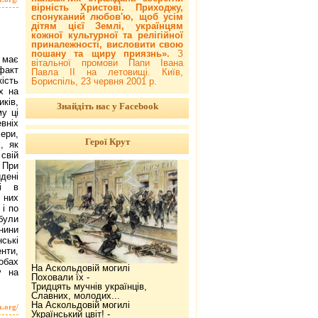
вірність Христові. Приходжу,
спонуканий любов'ю, щоб усім
дітям цієї Землі, українцям
кожної культурної та релігійної
приналежності, висловити свою
пошану та щиру приязнь».
З
 має
вітальної промови Папи Івана
факт
Павла ІІ на летовищі. Київ,
ість
Бориспіль, 23 червня 2001 р.
х на
иків,
Знайдіть нас у Facebook
му ці
вніх
ери,
Герої Крут
, як
свій
 При
дені
ні в
 них
 і по
були
анини
ські
нти,
обах
На Аскольдовій могилі
у на
Поховали їх -
Тридцять мучнів українців,
Славних, молодих...
На Аскольдовій могилі
a.org/
Український цвіт! -