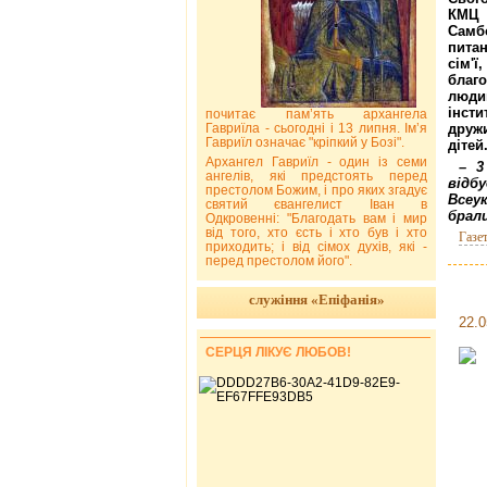
КМЦ 
Сам
пита
сім'
благ
люди
інст
почитає пам’ять архангела
Гавриїла - сьогодні і 13 липня. Ім’я
друж
Гавриїл означає "кріпкий у Бозі".
дітей
Архангел Гавриїл - один із семи
– 3
ангелів, які предстоять перед
відб
престолом Божим, і про яких згадує
Всеук
святий євангелист Іван в
брали
Одкровенні: "Благодать вам і мир
від того, хто єсть і хто був і хто
Газе
приходить; і від сімох духів, які -
перед престолом його".
служіння «Епіфанія»
22.0
СЕРЦЯ ЛІКУЄ ЛЮБОВ!