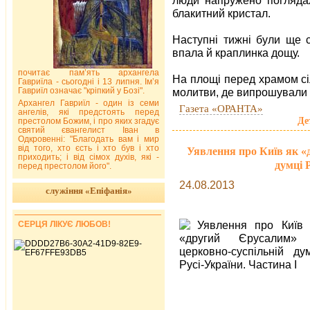
блакитний кристал.
Наступні тижні були ще с
впала й краплинка дощу.
почитає пам’ять архангела
На площі перед храмом сі
Гавриїла - сьогодні і 13 липня. Ім’я
Гавриїл означає "кріпкий у Бозі".
молитви, де випрошували 
Архангел Гавриїл - один із семи
Газета «ОРАНТА»
ангелів, які предстоять перед
Де
престолом Божим, і про яких згадує
святий євангелист Іван в
Одкровенні: "Благодать вам і мир
від того, хто єсть і хто був і хто
Уявлення про Київ як «
приходить; і від сімох духів, які -
думці 
перед престолом його".
24.08.2013
служіння «Епіфанія»
СЕРЦЯ ЛІКУЄ ЛЮБОВ!