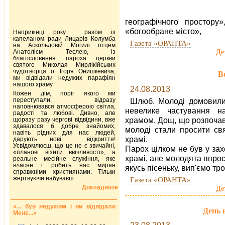
географічного простору
«богообране місто»,
Наприкінці року разом із
капеланом ради Лицарів Колумба
Газета «ОРАНТА»
на Аскольдовій Могилі отцем
Де
Анатолієм Теслею, із
благословення пароха церкви
святого Миколая Мирлікійських
чудотворця о. Ігоря Онишкевича,
В
ми відвідали недужих парафіян
нашого храму.
24.08.2013
Кожен дім, поріг якого ми
переступали, відразу
Шлюб. Молоді домовилис
наповнювався атмосферою світла,
невелике частування н
радості та любові. Дивно, але
храмом. Дощ, що роз­поча
щоразу разу чергові відвідини, вже
здавалося б добре знайомих,
молоді стали просити св
навіть рідних для нас людей,
храмі.
дарують нові відкриття!
Усвідомлюєш, що це не є звичайні,
Парох цілком не був у захо
«планові візити ввічливості», а
храмі, але молодята впрос
реальне месійне служіння, яке
власне і робить нас мирян
якусь пісеньку, вип'ємо тр
справжніми християнами. Тільки
жертвуючи набуваєш.
Газета «ОРАНТА»
Докладніше
Де
«... був недужим і ви відвідали
День 
Мене...»