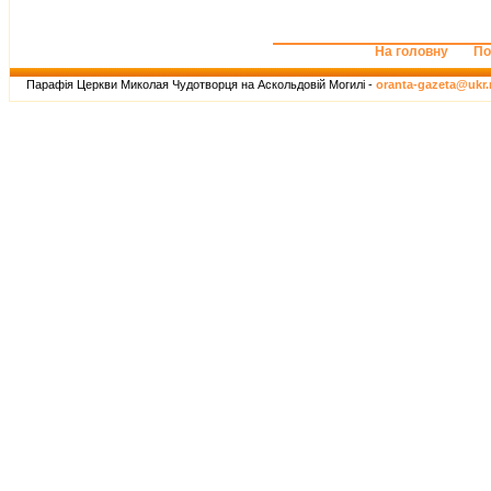
На головну
По
Парафія Церкви Миколая Чудотворця на Аскольдовій Могилі -
oranta-gazeta@ukr.