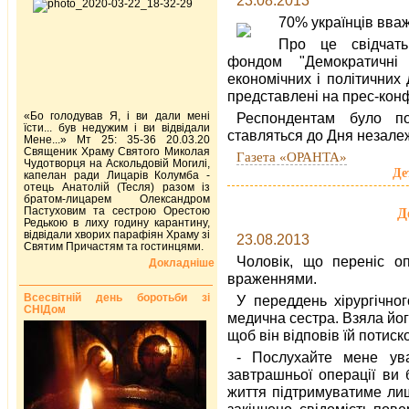
23.08.2013
70% українців вва
Про це свідчать
фондом "Демократичні 
економічних і політичних
представлені на прес-конф
«Бо голодував Я, і ви дали мені
Респондентам було п
їсти... був недужим і ви відвідали
ставляться до Дня незалеж
Мене...» Мт 25: 35-36 20.03.20
Священик Храму Святого Миколая
Газета «ОРАНТА»
Чудотворця на Аскольдовій Могилі,
Де
капелан ради Лицарів Колумба -
отець Анатолій (Тесля) разом із
братом-лицарем Олександром
Пастуховим та сестрою Орестою
Д
Редькою в лиху годину карантину,
відвідали хворих парафіян Храму зі
23.08.2013
Святим Причастям та гостинцями.
Чоловік, що переніс оп
Докладніше
враженнями.
Всесвітній день боротьби зі
У переддень хірургічно
СНІДом
медична сестра. Взяла йог
щоб він відповів їй потиск
- Послухайте мене ув
завтрашньої операції ви 
життя підтримуватиме ли