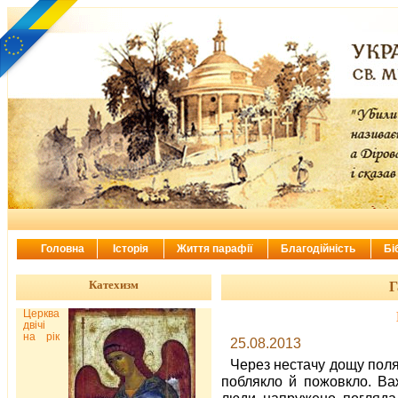
Головна
Історія
Життя парафії
Благодійність
Бі
Катехизм
Г
Церква
двічі
на рік
25.08.2013
Через нестачу дощу поля 
поблякло й пожовкло. Важ
люди напружено поглядал