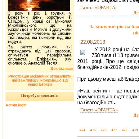
закінчено, свідомість пове
Газета «ОРАНТА»
Де
З року в рік, 1 грудня, у
Всесвітній день боротьби зі
СНІДом, у храмі св. Миколая
Мирлікійського, що на
За минулий рік на бла
Аскольдовій Могилі відслужили
пі
заупокійний молебень на спомин
тих людей, які померли від цієї
недуги.
22.08.2013
За життя людьми, які
У 2012 році на бл
страждають від цієї хвороби,
758 тисяч і 13 гриве
опікується парафіяльна
спільнота «Епіфанія», яку
2011 році. Про це свідч
очолює о. Анатолій Тесля.
благодійників-2012, пові
Докладніше
Реєстрація бажаючих отримувати
При цьому масштаб благоді
найважливішу інформацію від
нашої церкви
«Наш рейтинг – це перший
Потребую допомоги
документально-підтвердж
на благодійність.
Admin login
Газета «ОРАНТА»
Де
474
475
476
477
478
479