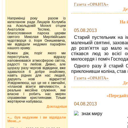
Газета «ОРАНТА»
Де
Наприкінці року разом із
На й
капеланом ради Лицарів Колумба
на Аскольдовій Могилі отцем
Анатолієм Теслею, із
05.08.2013
благословення пароха церкви
Старий пустельник на і
святого Миколая Мирлікійських
чудотворця о. Ігоря Онишкевича,
маленькій святині, захова
ми відвідали недужих парафіян
до розп'яття що мало н
нашого храму.
стікався люд зо всієї о
Кожен дім, поріг якого ми
переступали, відразу
милосердя і поміч Господа
наповнювався атмосферою світла,
радості та любові. Дивно, але
Одного разу й старий С
щоразу разу чергові відвідини, вже
приклонивши коліна, став
здавалося б добре знайомих,
навіть рідних для нас людей,
Газета «ОРАНТА»
дарують нові відкриття!
Де
Усвідомлюєш, що це не є звичайні,
«планові візити ввічливості», а
реальне месійне служіння, яке
власне і робить нас мирян
«Передайт
справжніми християнами. Тільки
жертвуючи набуваєш.
04.08.2013
Докладніше
«... був недужим і ви відвідали
Мене...»