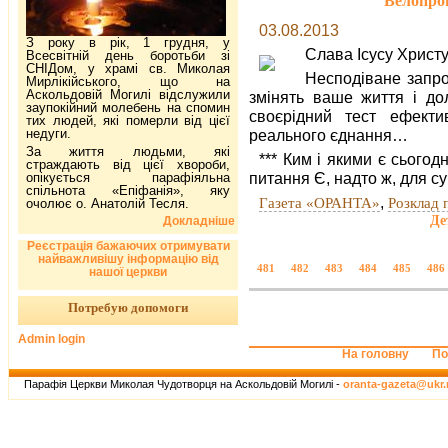
Велопро
03.08.2013
З року в рік, 1 грудня, у
Слава Ісусу Христу
Всесвітній день боротьби зі
СНІДом, у храмі св. Миколая
Несподіване запро
Мирлікійського, що на
Аскольдовій Могилі відслужили
змінять ваше життя і до
заупокійний молебень на спомин
своєрідний тест ефектив
тих людей, які померли від цієї
недуги.
реального єднання…
За життя людьми, які
*** Ким і якими є сьогод
страждають від цієї хвороби,
питання Є, надто ж, для с
опікується парафіяльна
спільнота «Епіфанія», яку
,
Газета «ОРАНТА»
Розклад
очолює о. Анатолій Тесля.
Де
Докладніше
Реєстрація бажаючих отримувати
найважливішу інформацію від
481
482
483
484
485
486
нашої церкви
Потребую допомоги
Admin login
На головну
По
Парафія Церкви Миколая Чудотворця на Аскольдовій Могилі -
oranta-gazeta@ukr.