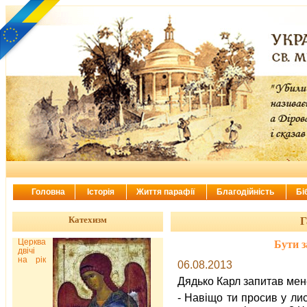
Головна
Історія
Життя парафії
Благодійність
Бі
Катехизм
Г
Церква
Бути з
двічі
на рік
06.08.2013
Дядько Карл запитав мен
- Навіщо ти просив у лис