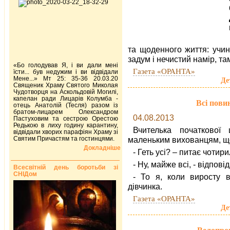
та щоденного життя: учинк
задум і нечистий намір, там
«Бо голодував Я, і ви дали мені
Газета «ОРАНТА»
їсти... був недужим і ви відвідали
Мене...» Мт 25: 35-36 20.03.20
Де
Священик Храму Святого Миколая
Чудотворця на Аскольдовій Могилі,
капелан ради Лицарів Колумба -
Всі пови
отець Анатолій (Тесля) разом із
братом-лицарем Олександром
04.08.2013
Пастуховим та сестрою Орестою
Редькою в лиху годину карантину,
Вчителька початкової
відвідали хворих парафіян Храму зі
Святим Причастям та гостинцями.
маленьким вихованцям, що 
Докладніше
- Геть усі? – питає чотир
- Ну, майже всі, - відпові
Всесвітній день боротьби зі
СНІДом
- То я, коли виросту в
дівчинка.
Газета «ОРАНТА»
Де