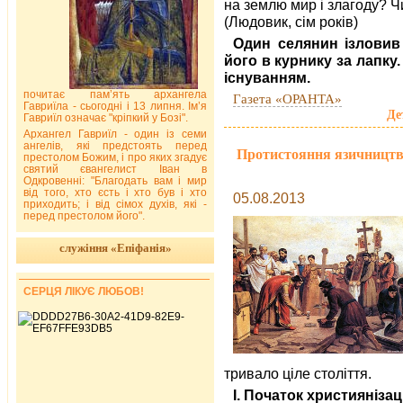
на землю мир і злагоду? Ч
(Людовик, сім років)
Один селянин ізловив
його в курнику за лапку
існуванням.
почитає пам’ять архангела
Газета «ОРАНТА»
Гавриїла - сьогодні і 13 липня. Ім’я
Де
Гавриїл означає "кріпкий у Бозі".
Архангел Гавриїл - один із семи
ангелів, які предстоять перед
Протистояння язичництва 
престолом Божим, і про яких згадує
святий євангелист Іван в
Одкровенні: "Благодать вам і мир
від того, хто єсть і хто був і хто
05.08.2013
приходить; і від сімох духів, які -
перед престолом його".
служіння «Епіфанія»
СЕРЦЯ ЛІКУЄ ЛЮБОВ!
тривало ціле століття.
І. Початок християнізаці