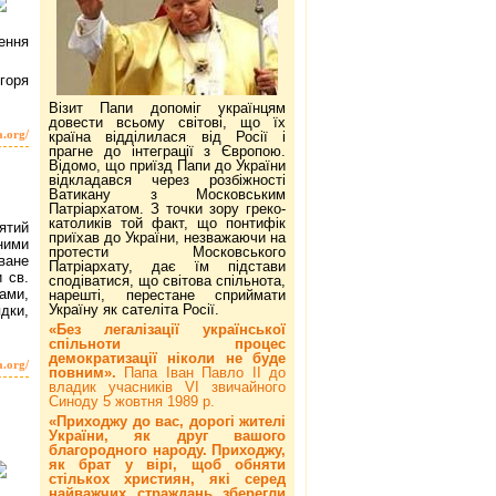
ення
горя
Візит Папи допоміг українцям
довести всьому світові, що їх
a.org/
країна відділилася від Росії і
прагне до інтеграції з Європою.
Відомо, що приїзд Папи до України
відкладався через розбіжності
Ватикану з Московським
Патріархатом. З точки зору греко-
католиків той факт, що понтифік
вятий
приїхав до України, незважаючи на
ними
протести Московського
ване
Патріархату, дає їм підстави
 св.
сподіватися, що світова спільнота,
ами,
нарешті, перестане сприймати
Україну як сателіта Росії.
дки,
«Без легалізації української
спільноти процес
демократизації ніколи не буде
a.org/
повним».
Папа Іван Павло ІІ до
владик учасників VI звичайного
Синоду 5 жовтня 1989 р.
«Приходжу до вас, дорогі жителі
України, як друг вашого
благородного народу. Приходжу,
як брат у вірі, щоб обняти
стількох християн, які серед
найважчих страждань зберегли