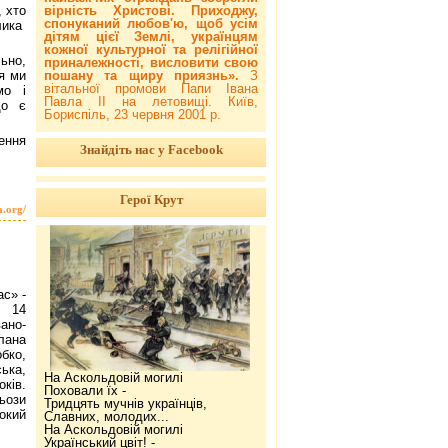
вірність Христові. Приходжу,
, хто
спонуканий любов'ю, щоб усім
лика
дітям цієї Землі, українцям
кожної культурної та релігійної
ьно,
приналежності, висловити свою
пошану та щиру приязнь».
З
я ми
вітальної промови Папи Івана
мо і
Павла ІІ на летовищі. Київ,
що є
Бориспіль, 23 червня 2001 р.
ення
Знайдіть нас у Facebook
Герої Крут
a.org/
ас» -
ь 14
ано-
лана
бко,
ька,
На Аскольдовій могилі
ків.
Поховали їх -
ьози
Тридцять мучнів українців,
окий
Славних, молодих...
На Аскольдовій могилі
Український цвіт! -