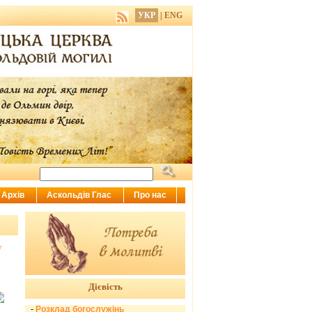
УКР
|
ENG
Архів
Аскольдів Глас
Про нас
у
Дієвість
-
Розклад богослужінь