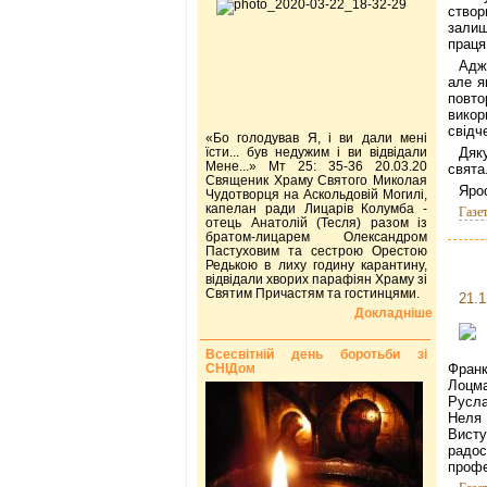
створ
залиш
праця
Адж
але я
повт
вико
свідч
«Бо голодував Я, і ви дали мені
їсти... був недужим і ви відвідали
Дяк
Мене...» Мт 25: 35-36 20.03.20
свята
Священик Храму Святого Миколая
Яро
Чудотворця на Аскольдовій Могилі,
капелан ради Лицарів Колумба -
Газе
отець Анатолій (Тесля) разом із
братом-лицарем Олександром
Пастуховим та сестрою Орестою
Редькою в лиху годину карантину,
відвідали хворих парафіян Храму зі
Святим Причастям та гостинцями.
21.1
Докладніше
Всесвітній день боротьби зі
СНІДом
Фран
Лоцма
Русла
Неля 
Вист
радос
профе