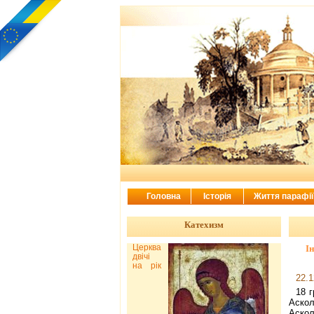
Головна
Історія
Життя парафі
Катехизм
Церква
І
двічі
на рік
22.1
18 г
Аскол
Аскол