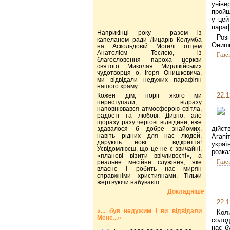
унів
пройш
у цей
параф
Наприкінці року разом із
Роз
капеланом ради Лицарів Колумба
Онишк
на Аскольдовій Могилі отцем
Анатолієм Теслею, із
Газе
благословення пароха церкви
святого Миколая Мирлікійських
чудотворця о. Ігоря Онишкевича,
ми відвідали недужих парафіян
нашого храму.
22.1
Кожен дім, поріг якого ми
переступали, відразу
наповнювався атмосферою світла,
радості та любові. Дивно, але
щоразу разу чергові відвідини, вже
дійст
здавалося б добре знайомих,
навіть рідних для нас людей,
Агапі
дарують нові відкриття!
украї
Усвідомлюєш, що це не є звичайні,
розка
«планові візити ввічливості», а
Газе
реальне месійне служіння, яке
власне і робить нас мирян
справжніми християнами. Тільки
жертвуючи набуваєш.
Докладніше
22.1
«... був недужим і ви відвідали
Кол
Мене...»
солод
нас б