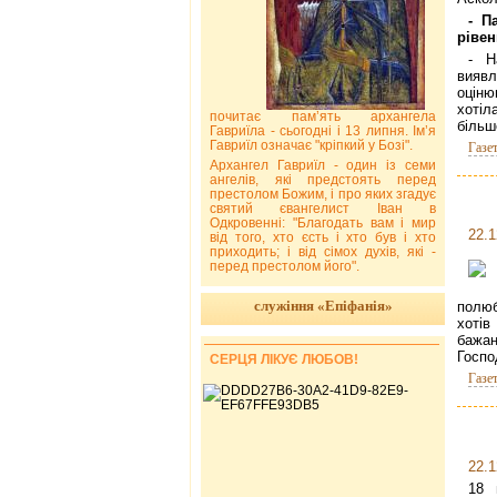
- П
рівен
- Н
виявл
оціню
хотіл
почитає пам’ять архангела
більш
Гавриїла - сьогодні і 13 липня. Ім’я
Гавриїл означає "кріпкий у Бозі".
Газе
Архангел Гавриїл - один із семи
ангелів, які предстоять перед
престолом Божим, і про яких згадує
святий євангелист Іван в
Одкровенні: "Благодать вам і мир
22.1
від того, хто єсть і хто був і хто
приходить; і від сімох духів, які -
перед престолом його".
служіння «Епіфанія»
полюб
хоті
бажан
Госпо
СЕРЦЯ ЛІКУЄ ЛЮБОВ!
Газе
22.1
18 