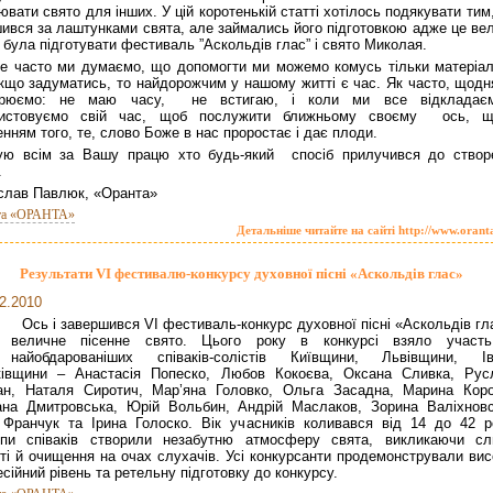
ювати свято для інших. У цій коротенькій статті хотілось подякувати тим
ився за лаштунками свята, але займались його підготовкою адже це ве
 була підготувати фестиваль ”Аскольдів глас” і свято Миколая.
е часто ми думаємо, що допомогти ми можемо комусь тільки матеріал
кщо задуматись, то найдорожчим у нашому житті є час. Як часто, щодн
орюємо: не маю часу, не встигаю, і коли ми все відкладає
ристовуємо свій час, щоб послужити ближньому своєму ось, 
енням того, те, слово Боже в нас проростає і дає плоди.
ую всім за Вашу працю хто будь-який спосіб прилучився до створ
.
слав Павлюк, «Оранта»
та «ОРАНТА»
Детальніше читайте на сайті http://www.orant
Результати VI фестивалю-конкурсу духовної пісні «Аскольдів глас»
2.2010
Ось і завершився VI фестиваль-конкурс духовної пісні «Аскольдів гл
величне пісенне свято. Цього року в конкурсі взяло участ
найобдарованіших співаків-солістів Київщини, Львівщини, Ів
ківщини – Анастасія Попеско, Любов Кокоєва, Оксана Сливка, Рус
н, Наталя Сиротич, Мар’яна Головко, Ольга Засадна, Марина Коро
на Дмитровська, Юрій Вольбин, Андрій Маслаков, Зорина Валіхновс
Франчук та Ірина Голоско. Вік учасників коливався від 14 до 42 ро
упи співаків створили незабутню атмосферу свята, викликаючи сл
ті й очищення на очах слухачів. Усі конкурсанти продемонстрували вис
сійний рівень та ретельну підготовку до конкурсу.