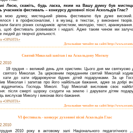
ані Лесю, скажіть, будь ласка, яким на Вашу думку був мистец
ь учасників фестиваль – конкурсу духовної пісні Аскольдів Глас?
а мою думку, мистецький рівень фестивалю був дуже високий
ялося і в професіоналізмі, і в музиці, в текстах, у виконанні творів
вали багато різних складників: артистизм, мелодію, текст, аранжування
а, щоб фестиваль розвивався і надалі. Адже таким чином ми залуч
е людей до творчої діяльності.
та «ОРАНТА»
Детальніше читайте на сайті http://www.orant
Святий Миколай завітав і на Аскольдову Могилу
2.2010
19 грудня – великий день для християн. Цього дня ми святкуємо 
святого Миколая. За церковним переданням святий Миколай ходив
хати до хати обдаровуючи бідних дітей подарунками. За це Гос
ив Миколая і запитав про його найбільше бажання, адже за добрі вч
в віддячитись Господь Миколі. Тоді Миколай висловив своє найбі
ня: після смерті щороку сходити на землю і дарувати дітям подару
дь вислухав Миколу і виконав його бажання.
та «ОРАНТА»
Детальніше читайте на сайті http://www.orant
VІ фестиваль - конкурс духовної пісні Аскольдів Глас
2.2010
грудня 2010 року в актовому залі Національного педагогічного