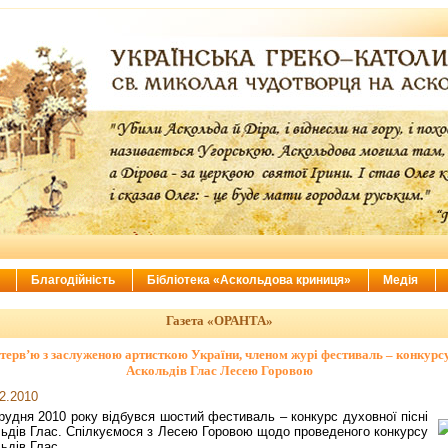
ї
Благодійність
Бібліотека «Аскольдова криниця»
Медія
Газета «ОРАНТА»
нтерв’ю з заслуженою артисткою України, членом журі фестиваль – конкурс
Аскольдів Глас Лесею Горовою
2.2010
рудня 2010 року відбувся шостий фестиваль – конкурс духовної пісні
ьдів Глас. Спілкуємося з Лесею Горовою щодо проведеного конкурсу
ьдів Глас.