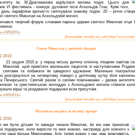
ерситету ім. М.Драгоманова відбулася велика подія. Цього дня
ов VІ фестиваль - конкурс духовної пісні Аскольдів Глас. Крім того,
 день парафіяни врочисто святкували знакову подію: 20 – річчя створ
ії святого Миколая на Аскольдовій могилі.
почався творчий форум словами пароха церкви святого Миколая отця І
евича:
та «ОРАНТА»
Детальніше читайте на сайті http://www.orant
Свято Миколая у дитячій лікарні
2.2010
21 грудня 2010 р. у першу міську дитячу клінічну лікарню завітав с
Миколай, щоб привітати маленьких пацієнтів зі наступаючими Різдвя
святами та побажати їм швидкого одужання. Маленьке театралізо
во розгорнулося на четвертому поверсі у дитячому кутку біля каплички
та Печерського. Святий разом із своїми помічниками – двома ангелятк
ночкою та християнською молоддю з Аскольдової могили співали коля
зували вірші та роздавали подарунки всім присутнім.
та «ОРАНТА»
Детальніше читайте на сайті http://www.orant
Маленька подяка за велику працю
2.2010
и ми були дітьми то завжди чекали Миколая, бо він нам приносив
кі подарунки, коли виросли то вже знаємо, насправді для кожного з
ули наші батьки Миколаями. Але тепер кожен з нас має можливість