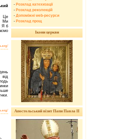
-
Розклад катехизації
ький
-
Розклад реколекцій
-
Допоміжні web-ресурси
. Це
-
Розклад прощ
. Ми
. Я б
аємо
Ікони церкви
a.org/
день
 від
подь
инки
льше
нки.
a.org/
Апостольський візит Папи Павла ІІ