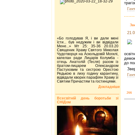
трагі
Газе
Зв
21.0
«Бо голодував Я, і ви дали мені
їсти... був недужим і ви відвідали
Мене...» Мт 25: 35-36 20.03.20
Священик Храму Святого Миколая
освіт
Чудотворця на Аскольдовій Могилі,
капелан ради Лицарів Колумба -
демок
отець Анатолій (Тесля) разом із
до по
братом-лицарем Олександром
Звер
Пастуховим та сестрою Орестою
Редькою в лиху годину карантину,
Газе
відвідали хворих парафіян Храму зі
Святим Причастям та гостинцями.
Докладніше
266
Всесвітній день боротьби зі
СНІДом