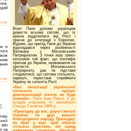
гона.
юдей
a.org/
Візит Папи допоміг українцям
довести всьому світові, що їх
країна відділилася від Росії і
прагне до інтеграції з Європою.
Відомо, що приїзд Папи до України
ю із
відкладався через розбіжності
лося
Ватикану з Московським
Патріархатом. З точки зору греко-
акож
католиків той факт, що понтифік
нням
приїхав до України, незважаючи на
тання
протести Московського
Патріархату, дає їм підстави
сподіватися, що світова спільнота,
нарешті, перестане сприймати
a.org/
Україну як сателіта Росії.
«Без легалізації української
спільноти процес
демократизації ніколи не буде
повним».
Папа Іван Павло ІІ до
владик учасників VI звичайного
Синоду 5 жовтня 1989 р.
«Приходжу до вас, дорогі жителі
України, як друг вашого
тову
благородного народу. Приходжу,
ької
як брат у вірі, щоб обняти
 або
стількох християн, які серед
о на
найважчих страждань зберегли