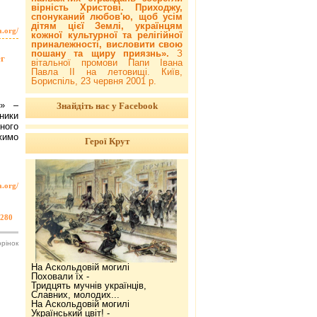
вірність Христові. Приходжу,
спонуканий любов'ю, щоб усім
дітям цієї Землі, українцям
a.org/
кожної культурної та релігійної
приналежності, висловити свою
пошану та щиру приязнь».
З
ег
вітальної промови Папи Івана
Павла ІІ на летовищі. Київ,
Бориспіль, 23 червня 2001 р.
я» –
Знайдіть нас у Facebook
ники
ного
жимо
Герої Крут
a.org/
280
орінок
На Аскольдовій могилі
Поховали їх -
Тридцять мучнів українців,
Славних, молодих...
На Аскольдовій могилі
Український цвіт! -