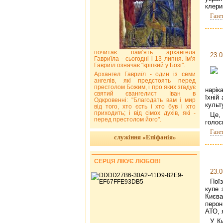
клерик
Газе
почитає пам’ять архангела
23.0
Гавриїла - сьогодні і 13 липня. Ім’я
Гавриїл означає "кріпкий у Бозі".
Архангел Гавриїл - один із семи
ангелів, які предстоять перед
престолом Божим, і про яких згадує
нарік
святий євангелист Іван в
їхній
Одкровенні: "Благодать вам і мир
культ
від того, хто єсть і хто був і хто
приходить; і від сімох духів, які -
Це,
перед престолом його".
голос
Газе
служіння «Епіфанія»
СЕРЦЯ ЛІКУЄ ЛЮБОВ!
23.0
Пої
купе 
Києва
перон
АТО, 
У К