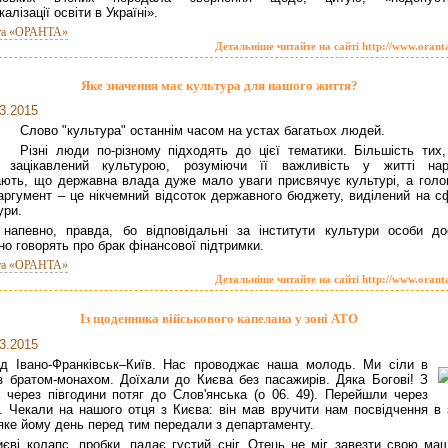
алізації освіти в Україні».
та «ОРАНТА»
Детальніше читайте на сайті http://www.orant
Яке значення має культура для нашого життя?
3.2015
Слово "культура" останнім часом на устах багатьох людей.
Різні люди по-різному підходять до цієї тематики. Більшість тих,
зацікавлений культурою, розуміючи її важливість у житті нар
ають, що державна влада дуже мало уваги присвячує культурі, а голо
 аргумент – це нікчемний відсоток державного бюджету, виділений на с
ури.
 напевно, правда, бо відповідальні за інститути культури особи до
но говорять про брак фінансової підтримки.
та «ОРАНТА»
Детальніше читайте на сайті http://www.orant
Із щоденника військового капелана у зоні АТО
3.2015
зд Івано-Франківськ–Київ. Нас проводжає наша молодь. Ми сіли в
з братом-монахом. Доїхали до Києва без пасажирів. Дяка Богові! З
 через півгодини потяг до Слов'янська (о 06. 49). Перейшли через
. Чекали на нашого отця з Києва: він мав вручити нам посвідчення в 
яке йому день перед тим передали з департаменту.
иєві колапс, пробки, падає густий сніг. Отець не міг завезти свою маш