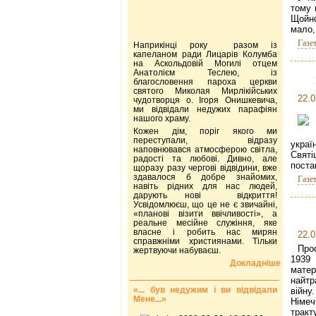
тому 
Щойно
мало,
Газе
Наприкінці року разом із
капеланом ради Лицарів Колумба
на Аскольдовій Могилі отцем
Анатолієм Теслею, із
благословення пароха церкви
святого Миколая Мирлікійських
22.0
чудотворця о. Ігоря Онишкевича,
ми відвідали недужих парафіян
нашого храму.
Кожен дім, поріг якого ми
переступали, відразу
украї
наповнювався атмосферою світла,
Святі
радості та любові. Дивно, але
поста
щоразу разу чергові відвідини, вже
здавалося б добре знайомих,
Газе
навіть рідних для нас людей,
дарують нові відкриття!
Усвідомлюєш, що це не є звичайні,
«планові візити ввічливості», а
реальне месійне служіння, яке
власне і робить нас мирян
22.0
справжніми християнами. Тільки
Про
жертвуючи набуваєш.
1939
Докладніше
мате
найтр
«... був недужим і ви відвідали
війну
Мене...»
Німеч
тракт