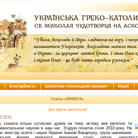
ї
Благодійність
Бібліотека «Аскольдова криниця»
Медія
Газета «ОРАНТА»
Два крила цивілізації
3.2015
у сказати кілька сутнісних думок на тему зв’язку між релігією та
ментальною наукою в наш час. Згадую початок січня 2010 року. На
ас міністру освіти і науки України Іванові Вакарчуку, група шанованих
їнських вчених передала звернення щодо, цитую, «недопуст