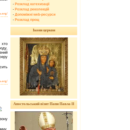
-
Розклад катехизації
-
Розклад реколекцій
a.org/
-
Допоміжні web-ресурси
-
Розклад прощ
Ікони церкви
 хто
оду,
вний
феру
сить
a.org/
Апостольський візит Папи Павла ІІ
зону
ину,