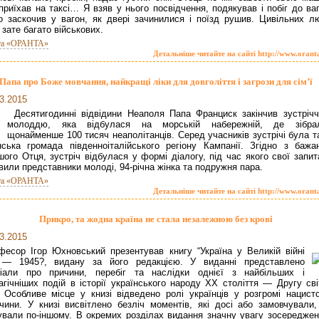
приїхав на таксі… Я взяв у нього посвідчення, подякував і побіг до ва
 заскочив у вагон, як двері зачинилися і поїзд рушив. Цивільних л
 зате багато військових.
та «ОРАНТА»
Детальніше читайте на сайті http://www.orant
Папа про Боже мовчання, найкращі ліки для довголіття і загрози для сім’ї
3.2015
Десятигодинні відвідини Неаполя Папа Франциск закінчив зустрічч
молоддю, яка відбулася на морській набережній, де зібра
щонайменше 100 тисяч неаполітанців. Серед учасників зустрічі була т
нська громада південноіталійського регіону Кампанії. Згідно з бажа
шого Отця, зустріч відбулася у формі діалогу, під час якого свої запи
вили представники молоді, 94-річна жінка та подружня пара.
та «ОРАНТА»
Детальніше читайте на сайті http://www.orant
Прикро, та жодна країна не стала незалежною без крові
3.2015
фесор Ігор Юхновський презентував книгу “Україна у Великій війні
 — 1945?, видану за його редакцією. У виданні представлено
ріали про причини, перебіг та наслідки однієї з найбільших і
агічніших подій в історії українського народу ХХ століття — Другу сві
. Особливе місце у книзі відведено ролі українців у розгромі нацистс
чини. У книзі висвітлено безліч моментів, які доcі або замовчували,
ували по-іншому. В окремих розділах видання значну увагу зосереджен