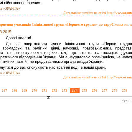
змі військовополонених.
та «ОРАНТА»
Детальніше читайте на сайті http://www.orant
ернення учасників Ініціативної групи «Першого грудня» до зарубіжних кол
3.2015
Дорогі колеги!
До вас звертаються члени Ініціативної групи «Перше грудн
громадські та релігійні діячі, науковці, правозахисники, представ
ніх та літературно-мистецьких кіл, що стоять на позиціях духов
ратичного відродження України. Ми є неурядовою організацією, не нале
літичних партій і не представляємо органи влади України.
нутися до вас спонукають нас трагічні події в нашій країні.
та «ОРАНТА»
Детальніше читайте на сайті http://www.orant
274
267
268
269
270
271
272
273
275
276
277
278
279
697 ст