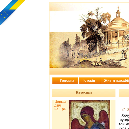
Головна
Історія
Життя парафі
Катехизм
Церква
двічі
на рік
24.0
Хоч
фунда
той ч
укра