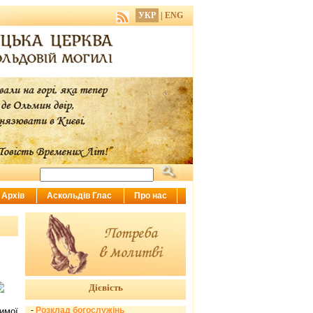
УКР
|
ENG
Архів
Аскольдів Глас
Про нас
Дієвість
-
Розклад богослужінь
имої