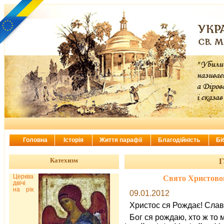
Головна
Історія
Життя парафії
Благодійність
Бі
Катехизм
Г
Церква
Свято Христовог
двічі
на рік
09.01.2012
Христос ся Рождає! Слав
Бог ся рождаю, хто ж то 