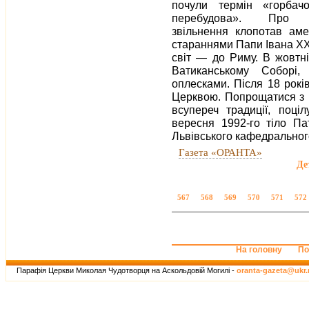
почули термін «горбачо
перебудова». Про 
звільнення клопотав аме
стараннями Папи Івана XXI
світ — до Риму. В жовтні
Ватиканському Соборі,
оплесками. Після 18 рокі
Церквою. Попрощатися з н
всупереч традиції, поціл
вересня 1992-го тіло Па
Львівського кафедральног
Газета «ОРАНТА»
Де
567
568
569
570
571
572
На головну
По
Парафія Церкви Миколая Чудотворця на Аскольдовій Могилі -
oranta-gazeta@ukr.