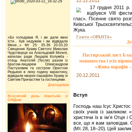
22.12.2011
17 грудня 2011 р.
відбувся VIІІ фест
глас». Пісенне свято роз
Київської Трьохсвятитель
Жука.
Газета «ОРАНТА»
«Бо голодував Я, і ви дали мені
їсти... був недужим і ви відвідали
Де
Мене...» Мт 25: 35-36 20.03.20
Священик Храму Святого Миколая
Чудотворця на Аскольдовій Могилі,
Пастирський лист Блаж
капелан ради Лицарів Колумба -
монашества і усіх вірни
отець Анатолій (Тесля) разом із
братом-лицарем Олександром
«Жива парафія – 
Пастуховим та сестрою Орестою
Редькою в лиху годину карантину,
20.12.2011
відвідали хворих парафіян Храму зі
Святим Причастям та гостинцями.
Докладніше
Вступ
Всесвітній день боротьби зі
СНІДом
Господь наш Ісус Христос
своїх учнів із закликом: «
христячи їх в ім’я Отця і
все, що я вам заповідав. О
(Мт. 28, 18–20). Цей закл