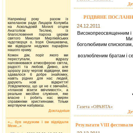
Де
РІЗДВЯНЕ ПОСЛАН
Наприкінці року разом із
капеланом ради Лицарів Колумба
24.12.2011
на Аскольдовій Могилі отцем
Анатолієм Теслею, із
Високопреосвященним і
благословення пароха церкви
Ми
святого Миколая Мирлікійських
чудотворця о. Ігоря Онишкевича,
боголюбивим єпископам,
ми відвідали недужих парафіян
нашого храму.
возлюбленим братам і сес
Кожен дім, поріг якого ми
переступали, відразу
наповнювався атмосферою світла,
радості та любові. Дивно, але
щоразу разу чергові відвідини, вже
здавалося б добре знайомих,
навіть рідних для нас людей,
дарують нові відкриття!
Усвідомлюєш, що це не є звичайні,
«планові візити ввічливості», а
реальне месійне служіння, яке
власне і робить нас мирян
справжніми християнами. Тільки
жертвуючи набуваєш.
Газета «ОРАНТА»
Докладніше
Де
«... був недужим і ви відвідали
Результати VIІІ фестивалю
Мене...»