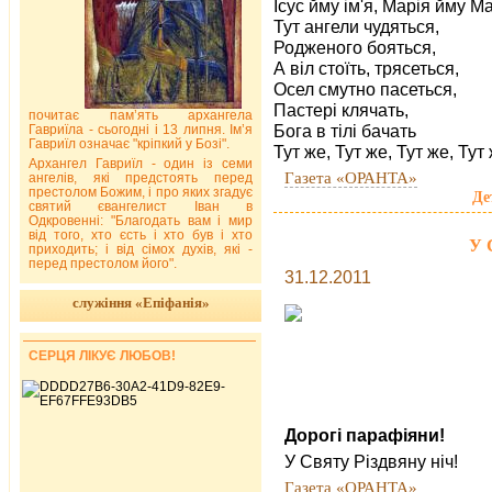
Ісус йму ім'я, Марія йму Ма
Тут ангели чудяться,
Родженого бояться,
А віл стоїть, трясеться,
Осел смутно пасеться,
Пастері клячать,
почитає пам’ять архангела
Бога в тілі бачать
Гавриїла - сьогодні і 13 липня. Ім’я
Гавриїл означає "кріпкий у Бозі".
Тут же, Тут же, Тут же, Тут 
Архангел Гавриїл - один із семи
Газета «ОРАНТА»
ангелів, які предстоять перед
престолом Божим, і про яких згадує
Де
святий євангелист Іван в
Одкровенні: "Благодать вам і мир
від того, хто єсть і хто був і хто
У 
приходить; і від сімох духів, які -
перед престолом його".
31.12.2011
служіння «Епіфанія»
СЕРЦЯ ЛІКУЄ ЛЮБОВ!
Дорогі парафіяни!
У Святу Різдвяну ніч!
Газета «ОРАНТА»