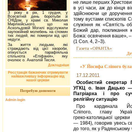
не лише перших Христових 
в усі часи, аж до кінця в
З року в рік, 1 грудня, у
здійснюючи це доручення
Всесвітній день боротьби зі
тому вустами єпископів 
СНІДом, у храмі св. Миколая
Мирлікійського, що на
служіння як «Святість о
Аскольдовій Могилі відслужили
Божий дар, покликання 
заупокійний молебень на спомин
Божа: освячення ваше», –
тих людей, які померли від цієї
недуги.
(1 Сол. 4, 2–3).
За життя людьми, які
Газета «ОРАНТА»
страждають від цієї хвороби,
опікується парафіяльна
Де
спільнота «Епіфанія», яку
очолює о. Анатолій Тесля.
Докладніше
«У Йосифа Сліпого була
Реєстрація бажаючих отримувати
17.12.2011
найважливішу інформацію від
нашої церкви
Особистий секретар 
УГКЦ о. Іван Дацько 
Потребую допомоги
Патріарха і про су
релігійну ситуацію
Admin login
Про кардинала Йо
Сліпого, главу Україн
греко-католицької церкви
— 1984), говорив увесь с
до того, як у Радянському