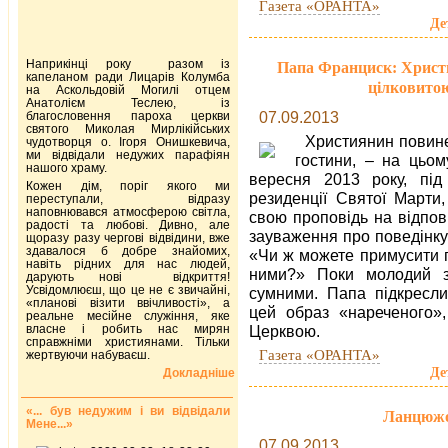
Газета «ОРАНТА»
Де
Наприкінці року разом із
Папа Франциск: Христи
капеланом ради Лицарів Колумба
цілковитою
на Аскольдовій Могилі отцем
Анатолієм Теслею, із
07.09.2013
благословення пароха церкви
святого Миколая Мирлікійських
Християнин повинен
чудотворця о. Ігоря Онишкевича,
ми відвідали недужих парафіян
гостини, – на цьом
нашого храму.
вересня 2013 року, під
Кожен дім, поріг якого ми
резиденції Святої Марти
переступали, відразу
наповнювався атмосферою світла,
свою проповідь на відпов
радості та любові. Дивно, але
зауваження про поведінку 
щоразу разу чергові відвідини, вже
здавалося б добре знайомих,
«Чи ж можете примусити п
навіть рідних для нас людей,
ними?» Поки молодий з
дарують нові відкриття!
Усвідомлюєш, що це не є звичайні,
сумними. Папа підкресли
«планові візити ввічливості», а
цей образ «нареченого»
реальне месійне служіння, яке
власне і робить нас мирян
Церквою.
справжніми християнами. Тільки
Газета «ОРАНТА»
жертвуючи набуваєш.
Де
Докладніше
«... був недужим і ви відвідали
Ланцюжок
Мене...»
07.09.2013