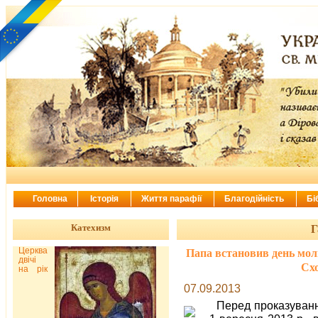
Головна
Історія
Життя парафії
Благодійність
Бі
Катехизм
Г
Церква
Папа встановив день моли
двічі
Схо
на рік
07.09.2013
Перед проказуванн