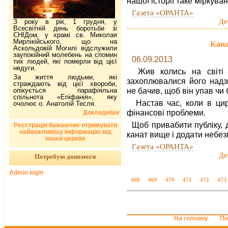
нашої історії таке міркува
Газета «ОРАНТА»
Де
З року в рік, 1 грудня, у
Всесвітній день боротьби зі
СНІДом, у храмі св. Миколая
Мирлікійського, що на
Кана
Аскольдовій Могилі відслужили
заупокійний молебень на спомин
06.09.2013
тих людей, які померли від цієї
недуги.
Жив колись на світі 
За життя людьми, які
захоплювалися його надзв
страждають від цієї хвороби,
не бачив, щоб він упав чи 
опікується парафіяльна
спільнота «Епіфанія», яку
Настав час, коли в цир
очолює о. Анатолій Тесля.
фінансові проблеми.
Докладніше
Щоб привабити публіку, 
Реєстрація бажаючих отримувати
найважливішу інформацію від
канат вище і додати небез
нашої церкви
Газета «ОРАНТА»
Де
Потребую допомоги
Admin login
468
469
470
471
472
473
На головну
По