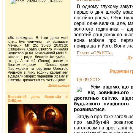
В одному глухому закут
першого дня шлюбу взаєм
постійно росла. Обоє бул
серці одне велике, але, 
золотого годинника – да
золотий ланцюжок до нього
«Бо голодував Я, і ви дали мені
вона мріяла про перла
їсти... був недужим і ви відвідали
прикрашати його. Вони зн
Мене...» Мт 25: 35-36 20.03.20
Священик Храму Святого Миколая
Газета «ОРАНТА»
Чудотворця на Аскольдовій Могилі,
капелан ради Лицарів Колумба -
Де
отець Анатолій (Тесля) разом із
братом-лицарем Олександром
Пастуховим та сестрою Орестою
Родючий ґ
Редькою в лиху годину карантину,
відвідали хворих парафіян Храму зі
06.09.2013
Святим Причастям та гостинцями.
Докладніше
Усім відомо, що 
від зовнішнього 
Всесвітній день боротьби зі
достатньо світло, від
СНІДом
будь-якого нищівного 
розвиватися.
Згадую про таке загальн
про майбутній розвиток
наголосом на зростанні н