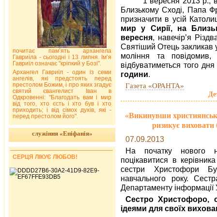
1 вересня 2013 р., в
Близькому Сході, Папа Ф
призначити в усій Катол
мир у Сирії, на Близь
вересня
, навечір’я Різд
Святіший Отець закликав у
почитає пам’ять архангела
моління та повідомив,
Гавриїла - сьогодні і 13 липня. Ім’я
Гавриїл означає "кріпкий у Бозі".
відбуватиметься того дня
Архангел Гавриїл - один із семи
години
.
ангелів, які предстоять перед
престолом Божим, і про яких згадує
Газета «ОРАНТА»
святий євангелист Іван в
Де
Одкровенні: "Благодать вам і мир
від того, хто єсть і хто був і хто
приходить; і від сімох духів, які -
«Викинувши християнську
перед престолом його".
ризикує виховати б
служіння «Епіфанія»
07.09.2013
На початку нового н
СЕРЦЯ ЛІКУЄ ЛЮБОВ!
поцікавитися в керівника
сестри Христофори Бу
навчального року. Сест
Департаменту інформації 
Сестро Христофоро, с
ідеями для своїх вихова