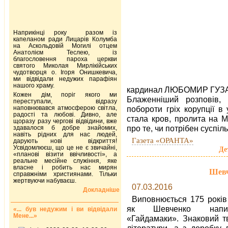
Наприкінці року разом із
капеланом ради Лицарів Колумба
на Аскольдовій Могилі отцем
Анатолієм Теслею, із
благословення пароха церкви
святого Миколая Мирлікійських
чудотворця о. Ігоря Онишкевича,
ми відвідали недужих парафіян
нашого храму.
кардинал ЛЮБОМИР ГУЗАР.
Кожен дім, поріг якого ми
Блаженніший розповів,
переступали, відразу
наповнювався атмосферою світла,
побороти гріх корупції в
радості та любові. Дивно, але
стала кров, пролита на М
щоразу разу чергові відвідини, вже
про те, чи потрібен суспіл
здавалося б добре знайомих,
навіть рідних для нас людей,
Газета «ОРАНТА»
дарують нові відкриття!
Усвідомлюєш, що це не є звичайні,
Де
«планові візити ввічливості», а
реальне месійне служіння, яке
власне і робить нас мирян
Шевч
справжніми християнами. Тільки
жертвуючи набуваєш.
07.03.2016
Докладніше
Виповнюється 175 років 
як Шевченко напи
«... був недужим і ви відвідали
Мене...»
«Гайдамаки». Знаковий тв
літератури, а з доробку