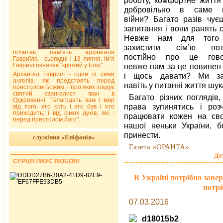
добровільно в саме 
війни? Багато разів чуєш
запитання і вони ранять 
Невже нам для того
захистити сім’ю пот
почитає пам’ять архангела
постійно про це гово
Гавриїла - сьогодні і 13 липня. Ім’я
Гавриїл означає "кріпкий у Бозі".
невже нам за це повинен 
Архангел Гавриїл - один із семи
і щось давати? Ми з
ангелів, які предстоять перед
навіть у питанні життя шу
престолом Божим, і про яких згадує
святий євангелист Іван в
Багато різних поглядів
Одкровенні: "Благодать вам і мир
права зупинятись і роз
від того, хто єсть і хто був і хто
приходить; і від сімох духів, які -
працювати кожен на сво
перед престолом його".
нашої неньки України, 
принести.
служіння «Епіфанія»
Газета «ОРАНТА»
Де
СЕРЦЯ ЛІКУЄ ЛЮБОВ!
В Україні потрібно заве
потрі
07.03.2016