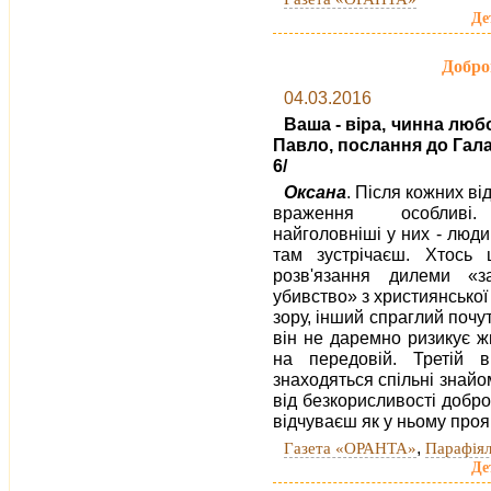
Де
Добро
04.03.2016
Ваша - віра, чинна любо
Павло, послання до Галат
6/
Оксана
. Після кожних ві
враження особлив
найголовніші у них - люди
там зустрічаєш. Хтось 
розв'язання дилеми «за
убивство» з християнської
зору, інший спраглий почу
він не даремно ризикує ж
на передовій. Третій 
знаходяться спільні знайомі
від безкорисливості добро
відчуваєш як у ньому про
,
Газета «ОРАНТА»
Парафіял
Де