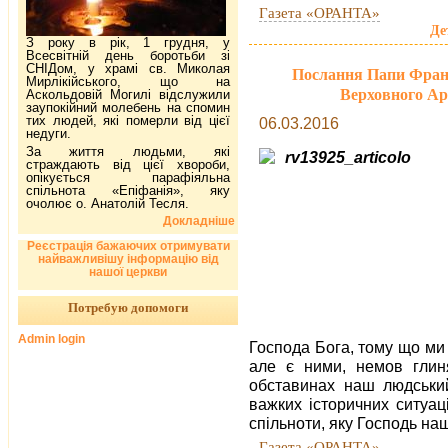
Газета «ОРАНТА»
Де
З року в рік, 1 грудня, у
Всесвітній день боротьби зі
СНІДом, у храмі св. Миколая
Послання Папи Фран
Мирлікійського, що на
Верховного Ар
Аскольдовій Могилі відслужили
заупокійний молебень на спомин
тих людей, які померли від цієї
06.03.2016
недуги.
За життя людьми, які
страждають від цієї хвороби,
опікується парафіяльна
спільнота «Епіфанія», яку
очолює о. Анатолій Тесля.
Докладніше
Реєстрація бажаючих отримувати
найважливішу інформацію від
нашої церкви
Потребую допомоги
Admin login
Господа Бога, тому що ми 
але є ними, немов глиня
обставинах наш людськи
важких історичних ситуац
спільноти, яку Господь на
Газета «ОРАНТА»