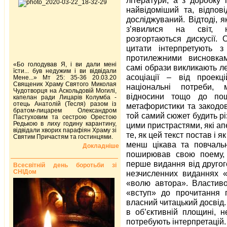
найвідоміший та, відпов
досліджуваний. Відтоді, 
з’явилися на світ, 
розгортаються дискусії. 
цитати інтерпретують з
протилежними висновкам
«Бо голодував Я, і ви дали мені
самі образи викликають ле
їсти... був недужим і ви відвідали
асоціації – від проекц
Мене...» Мт 25: 35-36 20.03.20
Священик Храму Святого Миколая
національні потреби, м
Чудотворця на Аскольдовій Могилі,
відносини тощо до пошу
капелан ради Лицарів Колумба -
отець Анатолій (Тесля) разом із
метафористики та закодов
братом-лицарем Олександром
той самий сюжет будить рі
Пастуховим та сестрою Орестою
Редькою в лиху годину карантину,
цими пристрастями, які ап
відвідали хворих парафіян Храму зі
те, як цей текст постав і 
Святим Причастям та гостинцями.
менш цікава та повчальн
Докладніше
поширював свою поему, я
перше видання від другого
Всесвітній день боротьби зі
СНІДом
незчисленних виданнях «
«волю автора». Властиво
«вступ» до прочитання 
власний читацький досвід
в об’єктивній площині, 
потребують інтерпретацій.