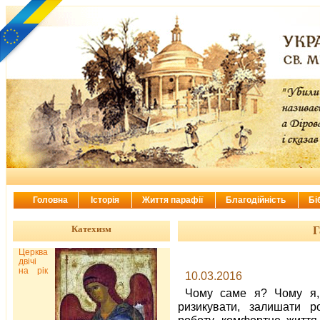
Головна
Історія
Життя парафії
Благодійність
Бі
Катехизм
Г
Церква
двічі
на рік
10.03.2016
Чому саме я? Чому я
ризикувати, залишати ро
роботу, комфортне життя 