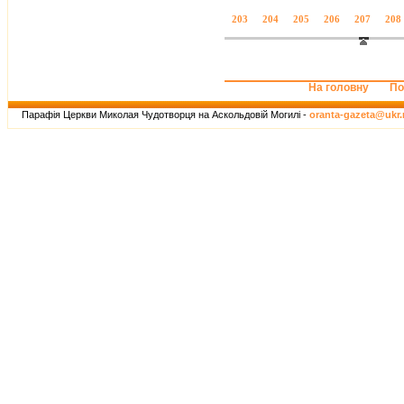
203
204
205
206
207
208
На головну
По
Парафія Церкви Миколая Чудотворця на Аскольдовій Могилі -
oranta-gazeta@ukr.