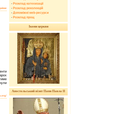
-
Розклад катехизації
-
Розклад реколекцій
дніше
-
Допоміжні web-ресурси
-
Розклад прощ
Ікони церкви
енти
парох
итиме
инули
Апостольський візит Папи Павла ІІ
a.org/