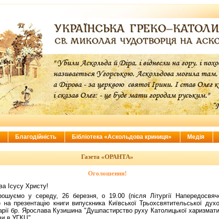
ї
Благодійність
Бібліотека «Аскольдова криниця»
Медія
Газета «ОРАНТА»
Оголошення!
ва Ісусу Христу!
рошуємо у середу, 26 березня, о 19.00 (після Літургії Напередосвяч
) на презентацію книги випускника Київської Трьохсвятительської духо
арії бр. Ярослава Кузишина "Душпастирство руху Католицької харизмати
ви в УГКЦ".