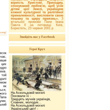
вірність Христові. Приходжу,
спонуканий любов'ю, щоб усім
дітям цієї Землі, українцям
кожної культурної та релігійної
приналежності, висловити свою
пошану та щиру приязнь».
З
вітальної промови Папи Івана
Павла ІІ на летовищі. Київ,
Бориспіль, 23 червня 2001 р.
a.org/
Знайдіть нас у Facebook
Герої Крут
есок
чає,
наше
а цих
дро
ків.
 той
далі
змом
, як
ься,
На Аскольдовій могилі
жого
Поховали їх -
Папа
Тридцять мучнів українців,
уми,
Славних, молодих...
ький
На Аскольдовій могилі
Український цвіт! -