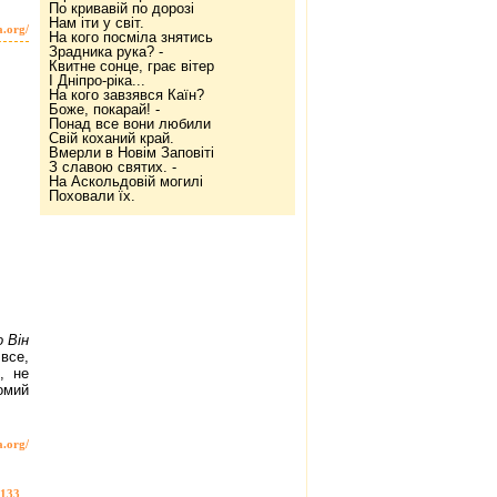
По кривавій по дорозі
Нам іти у світ.
a.org/
На кого посміла знятись
Зрадника рука? -
Квитне сонце, грає вітер
І Дніпро-ріка...
На кого завзявся Каїн?
Боже, покарай! -
Понад все вони любили
Свій коханий край.
Вмерли в Новім Заповіті
З славою святих. -
На Аскольдовій могилі
Поховали їх.
о Він
 все,
, не
омий
a.org/
133