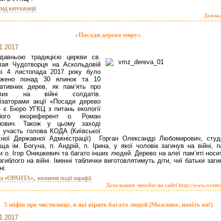
лад катехизації
Докла
«Посади дерево миру»
1.2017
давньою традицією церкви св.
лая Чудотворця на Аскольдовій
лі 4 листопада 2017 року було
джено понад 30 ялинок та 10
ативних дерев, як пам’ять про
блих на війні солдатів.
ізаторами акції «Посади дерево
 є Бюро УГКЦ з питань екології
ого екореферент о. Роман
нович. Також у цьому заході
 участь голова КОДА (Київської
ної Державної Адміністрації) Горган Олександр Любомирович, студ
ща ім. Богуна, п. Андрій, п. Ірина, у якої чоловік загинув на війні, 
и о. Ігор Онишкевич та багато інших людей. Дерево на алеї пам’яті нос
загиблого на війні. Іменні таблички виготовлятимуть діти, чиї батьки заг
ні.
,
та «ОРАНТА»
визначні події парафії
Детальніше читайте на сайті http://www.orant
5 міфів про чистилище, в які вірить багато людей (Можливо, навіть ви!)
1.2017