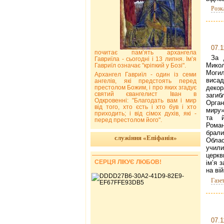
Розк
07.1
почитає пам’ять архангела
За 
Гавриїла - сьогодні і 13 липня. Ім’я
Мико
Гавриїл означає "кріпкий у Бозі".
Моги
Архангел Гавриїл - один із семи
виса
ангелів, які предстоять перед
престолом Божим, і про яких згадує
декор
святий євангелист Іван в
заги
Одкровенні: "Благодать вам і мир
Орган
від того, хто єсть і хто був і хто
миру»
приходить; і від сімох духів, які -
та й
перед престолом його".
Рома
брали
служіння «Епіфанія»
Облас
учили
церкв
СЕРЦЯ ЛІКУЄ ЛЮБОВ!
ім’я 
на вій
Газе
07.1