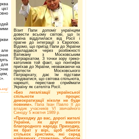
рква
цієї
овно
юдей
ими
Візит Папи допоміг українцям
довести всьому світові, що їх
країна відділилася від Росії і
ркви
прагне до інтеграції з Європою.
Відомо, що приїзд Папи до України
 але
відкладався через розбіжності
Ватикану з Московським
ення
Патріархатом. З точки зору греко-
одять
католиків той факт, що понтифік
 для
приїхав до України, незважаючи на
очне
протести Московського
щем,
Патріархату, дає їм підстави
х».
сподіватися, що світова спільнота,
нарешті, перестане сприймати
Україну як сателіта Росії.
a.org/
«Без легалізації української
спільноти процес
демократизації ніколи не буде
повним».
Папа Іван Павло ІІ до
владик учасників VI звичайного
Синоду 5 жовтня 1989 р.
«Приходжу до вас, дорогі жителі
України, як друг вашого
благородного народу. Приходжу,
як брат у вірі, щоб обняти
стількох християн, які серед
найважчих страждань зберегли