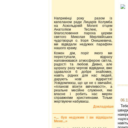
Наприкінці року разом із
капеланом ради Лицарів Колумба
на Аскольдовій Могилі отцем
Анатолієм Теслею, із
благословення пароха церкви
святого Миколая Мирлікійських
чудотворця о. Ігоря Онишкевича,
ми відвідали недужих парафіян
нашого храму.
Кожен дім, поріг якого ми
переступали, відразу
наповнювався атмосферою світла,
радості та любові. Дивно, але
щоразу разу чергові відвідини, вже
здавалося б добре знайомих,
навіть рідних для нас людей,
дарують нові відкриття!
Усвідомлюєш, що це не є звичайні,
«планові візити ввічливості», а
реальне месійне служіння, яке
власне і робить нас мирян
справжніми християнами. Тільки
06.1
жертвуючи набуваєш.
Теб
Докладніше
швидк
намір
«... був недужим і ви відвідали
«щос
Мене...»
наві
пози