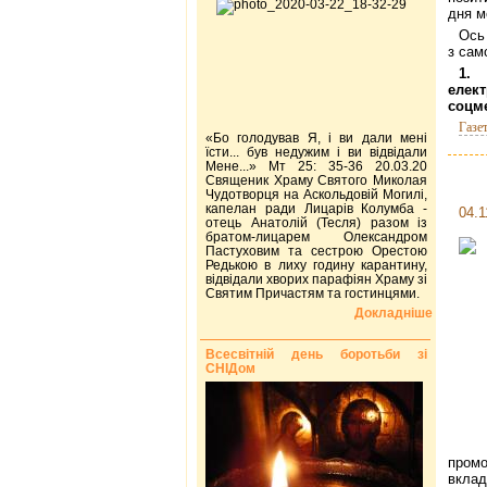
дня м
Ось
з сам
1. 
елек
соцм
Газе
«Бо голодував Я, і ви дали мені
їсти... був недужим і ви відвідали
Мене...» Мт 25: 35-36 20.03.20
Священик Храму Святого Миколая
Чудотворця на Аскольдовій Могилі,
капелан ради Лицарів Колумба -
04.1
отець Анатолій (Тесля) разом із
братом-лицарем Олександром
Пастуховим та сестрою Орестою
Редькою в лиху годину карантину,
відвідали хворих парафіян Храму зі
Святим Причастям та гостинцями.
Докладніше
Всесвітній день боротьби зі
СНІДом
промо
вклад