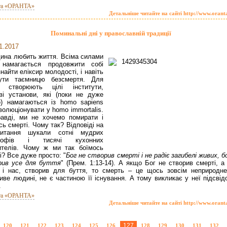
та «ОРАНТА»
Детальніше читайте на сайті http://www.orant
Поминальні дні у православній традиції
1.2017
ина любить життя. Всіма силами
 намагається продовжити собі
знайти еліксир молодості, і навіть
нути таємницю безсмертя. Для
о створюють цілі інститути,
ві установи, які (поки не дуже
) намагаються із homo sapiens
волюціонувати у homo immortalis.
авді, ми не хочемо помирати і
сь смерті. Чому так? Відповіді на
итання шукали сотні мудрих
софів і тисячі кухонних
ителів. Чому ж ми так боїмось
і? Все дуже просто: "
Бог не створив смерті і не радіє загибелі живих, б
рив усе для буття
" (Прем. 1:13-14). А якщо Бог не створив смерті, а
 і нас, створив для буття, то смерть – це щось зовсім неприродне
иве людині, не є частиною її існування. А тому викликає у неї підсвід
.
та «ОРАНТА»
Детальніше читайте на сайті http://www.orant
127
120
121
122
123
124
125
126
128
129
130
131
132