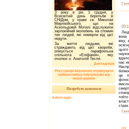
Газе
З року в рік, 1 грудня, у
Всесвітній день боротьби зі
СНІДом, у храмі св. Миколая
Мирлікійського, що на
03.1
Аскольдовій Могилі відслужили
заупокійний молебень на спомин
Люд
тих людей, які померли від цієї
вона
недуги.
віку, 
За життя людьми, які
осяг
страждають від цієї хвороби,
цьог
опікується парафіяльна
науко
спільнота «Епіфанія», яку
вдало
очолює о. Анатолій Тесля.
нас е
Докладніше
Наспр
Реєстрація бажаючих отримувати
боїмо
найважливішу інформацію від
це п
нашої церкви
філо
мисл
смерт
Потребую допомоги
ство
тобто
Admin login
власт
страх
Газе
119