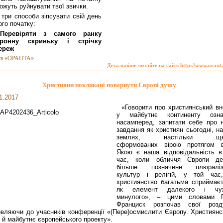
ожуть руйнувати твої звички.
 три способи зіпсувати свій день
ого початку:
Перевіряти з самого ранку
тронну скриньку і стрічку
ереж
та «ОРАНТА»
Детальніше читайте на сайті http://www.orant
Християни покликані повернути Європі душу
1.2017
«Говорити про християнський вн
у майбутнє континенту озна
насамперед, запитати себе про 
завдання як християн сьогодні, н
землях, настільки ще
сформованих вірою протягом ві
Якою є наша відповідальність в
час, коли обличчя Європи де
більше позначене плюралі
культур і релігій, у той час
християнство багатьма сприймаєт
як елемент далекого і чу
минулого», – цими словами 
Франциск розпочав свої розд
вляючи до учасників конференції «(Пере)осмислити Європу. Християнс
 й майбутнє європейського проекту».