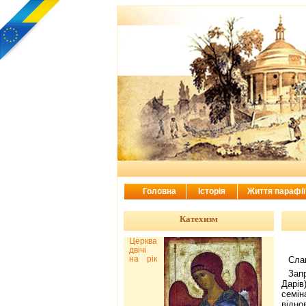
Головна
Історія
Життя парафі
Катехизм
Церква
двічі
на рік
Сла
Зап
Дарів
семін
відно