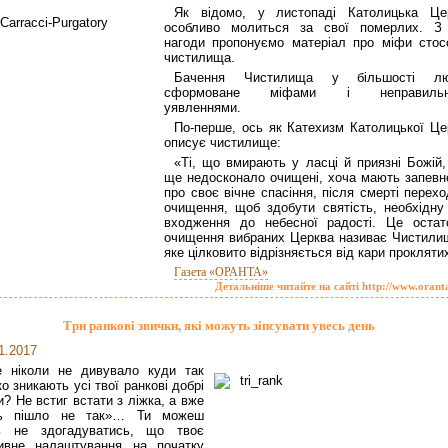
Як відомо, у листопаді Католицька Це
особливо молиться за свої померлих. З 
нагоди пропонуємо матеріал про міфи стос
чистилища.
Бачення Чистилища у більшості л
сформоване міфами і неправильн
уявленнями.
По-перше, ось як Катехизм Католицької Це
описує чистилище:
«Ті, що вмирають у ласці й приязні Божій,
ще недосконало очищені, хоча мають запевн
про своє вічне спасіння, після смерті перех
очищення, щоб здобути святість, необхідну
входження до небесної радості. Це остат
очищення вибраних Церква називає Чистили
яке цілковито відрізняється від кари прокляти
Газета «ОРАНТА»
Детальніше читайте на сайті http://www.orant
Три ранкові звички, які можуть зіпсувати увесь день
1.2017
е ніколи не дивувало куди так
о зникають усі твої ранкові добрі
и? Не встиг встати з ліжка, а вже
ь пішло не так»… Ти можеш
ть не здогадуватись, що твоє
тивне налаштування на початку