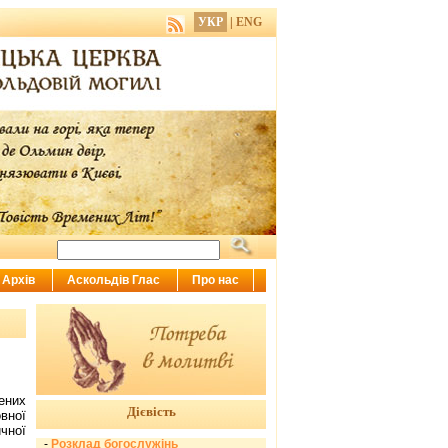
УКР
|
ENG
Архів
Аскольдів Глас
Про нас
ених
Дієвість
вної
чної
-
Розклад богослужінь