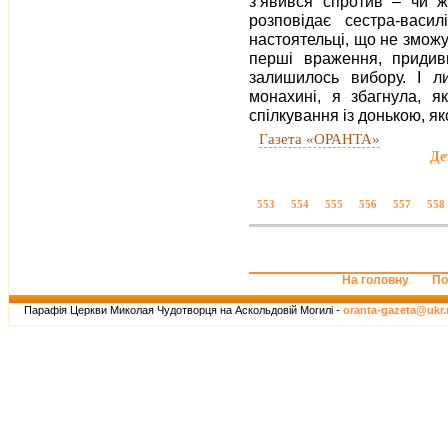
з’явився спротив – чи 
розповідає сестра-васи
настоятельці, що не зможу
перші враження, придиви
залишилось вибору. І 
монахині, я збагнула, я
спілкування із донькою, як
Газета «ОРАНТА»
Де
553
554
555
556
557
558
На головну
По
Парафія Церкви Миколая Чудотворця на Аскольдовій Могилі -
oranta-gazeta@ukr.