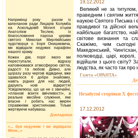
19.12.2012
Великий не за титулом,
праведним і святим життям
Наприкінці року разом із
наукою Святого Письма і 
капеланом ради Лицарів Колумба
правдивої та дійсної ве
на Аскольдовій Могилі отцем
Анатолієм Теслею, із
найбільше багатство, най
благословення пароха церкви
світове визнання та сл
святого Миколая Мирлікійських
Скажімо, чим сьогодні
чудотворця о. Ігоря Онишкевича,
ми відвідали недужих парафіян
Македонський, Чингісхан,
нашого храму.
полководці, царі, королі, 
Кожен дім, поріг якого ми
відійшли з цього світу? З
переступали, відразу
наповнювався атмосферою світла,
людства, як часто так про 
радості та любові. Дивно, але
щоразу разу чергові відвідини, вже
Газета «ОРАНТА»
здавалося б добре знайомих,
Де
навіть рідних для нас людей,
дарують нові відкриття!
Усвідомлюєш, що це не є звичайні,
Незабутні сторінки Х фест
«планові візити ввічливості», а
реальне месійне служіння, яке
власне і робить нас мирян
справжніми християнами. Тільки
17.12.2012
жертвуючи набуваєш.
Докладніше
«... був недужим і ви відвідали
Мене...»