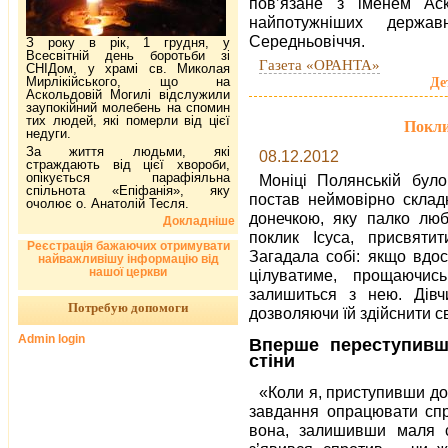
пов’язане з іменем Аск
найпотужніших держав
Середньовіччя.
З року в рік, 1 грудня, у
Всесвітній день боротьби зі
Газета «ОРАНТА»
СНІДом, у храмі св. Миколая
Мирлікійського, що на
Де
Аскольдовій Могилі відслужили
заупокійний молебень на спомин
тих людей, які померли від цієї
Покли
недуги.
За життя людьми, які
08.12.2012
страждають від цієї хвороби,
опікується парафіяльна
Моніці Полянській бул
спільнота «Епіфанія», яку
постав неймовірно складн
очолює о. Анатолій Тесля.
донечкою, яку палко люб
Докладніше
поклик Ісуса, присвяти
Реєстрація бажаючих отримувати
Загадала собі: якщо вдос
найважливішу інформацію від
нашої церкви
цілуватиме, прощаючи
залишиться з нею. Дівч
Потребую допомоги
дозволяючи їй здійснити с
Admin login
Вперше переступивши
стіни
«Коли я, приступивши до
завдання опрацювати спр
вона, залишивши маля с