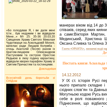
манерах віком від 14 до 3
співаків, серед яких кияни
«Бо голодував Я, і ви дали мені
їсти... був недужим і ви відвідали
а саме:Вікторія Мартин,
Мене...» Мт 25: 35-36 20.03.20
Мединський, Христина Ш
Священик Храму Святого Миколая
Чудотворця на Аскольдовій Могилі,
Оксана Сливка та Олена З
капелан ради Лицарів Колумба -
,
Газета «ОРАНТА»
визначні події па
отець Анатолій (Тесля) разом із
братом-лицарем Олександром
Де
Пастуховим та сестрою Орестою
Редькою в лиху годину карантину,
відвідали хворих парафіян Храму зі
Постать князя Аскольда т
Святим Причастям та гостинцями.
хр
Докладніше
14.12.2012
Всесвітній день боротьби зі
У IX ст. історія Русі п
СНІДом
нього припало складне і
східних слов’ян та Давньо
Могутньою ходою Русь виход
себе в ролі по­важного 
Піднесення, що відбилос