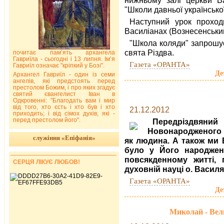
"Школи давньої українсько
Наступний урок проход
Василіанах (Вознесенський 
"Школа коляди" запрошує
свята Різдва.
почитає пам’ять архангела
Гавриїла - сьогодні і 13 липня. Ім’я
Газета «ОРАНТА»
Гавриїл означає "кріпкий у Бозі".
Де
Архангел Гавриїл - один із семи
ангелів, які предстоять перед
престолом Божим, і про яких згадує
святий євангелист Іван в
Одкровенні: "Благодать вам і мир
від того, хто єсть і хто був і хто
21.12.2012
приходить; і від сімох духів, які -
перед престолом його".
Передріздвяни
Новонародженого І
служіння «Епіфанія»
як людина. А також ми 
було у Його народженн
повсякденному житті,
СЕРЦЯ ЛІКУЄ ЛЮБОВ!
духовній науці о. Васил
Газета «ОРАНТА»
Де
Миколай - Вел