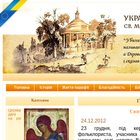
Головна
Історія
Життя парафії
Благодійність
Бі
Катехизм
Г
Церква
Свят
двічі
на рік
24.12.2012
23 грудня, під кер
фольклориста, учасника
нижньому залі церкви В