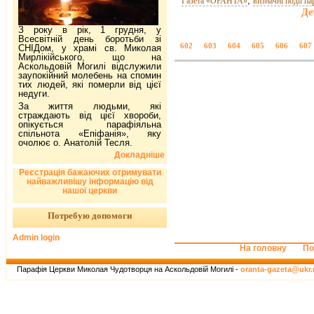
,
Газета «ОРАНТА»
визначні події па
Де
З року в рік, 1 грудня, у
Всесвітній день боротьби зі
602
603
604
605
606
607
СНІДом, у храмі св. Миколая
Мирлікійського, що на
Аскольдовій Могилі відслужили
заупокійний молебень на спомин
тих людей, які померли від цієї
недуги.
За життя людьми, які
страждають від цієї хвороби,
опікується парафіяльна
спільнота «Епіфанія», яку
очолює о. Анатолій Тесля.
Докладніше
Реєстрація бажаючих отримувати
найважливішу інформацію від
нашої церкви
Потребую допомоги
Admin login
На головну
По
Парафія Церкви Миколая Чудотворця на Аскольдовій Могилі -
oranta-gazeta@ukr.