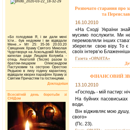
Розпочато старання про 
та Переясла
16.10.2010
«На Сході України знай
мусимо послужити. Ми не
«Бо голодував Я, і ви дали мені
перемовляли інших стават
їсти... був недужим і ви відвідали
Мене...» Мт 25: 35-36 20.03.20
зберегли свою віру. То є
Священик Храму Святого Миколая
своїх інтерв‘ю Блаженніш
Чудотворця на Аскольдовій Могилі,
капелан ради Лицарів Колумба -
Газета «ОРАНТА»
отець Анатолій (Тесля) разом із
Де
братом-лицарем Олександром
Пастуховим та сестрою Орестою
Редькою в лиху годину карантину,
відвідали хворих парафіян Храму зі
ФІНАНСОВИЙ ЗВІТ 
Святим Причастям та гостинцями.
Докладніше
13.10.2010
«Господь - мій пастир: ні
Всесвітній день боротьби зі
На буйних пасовиськах 
СНІДом
води.
Він відживляє мою душу,
свого»
(Пс. 23).