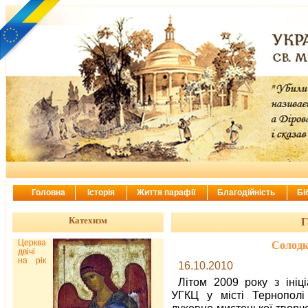
Головна
Історія
Життя парафії
Благодійність
Бі
Катехизм
Г
Церква
Солодк
двічі
на рік
16.10.2010
Літом 2009 року з ініц
УГКЦ у місті Тернопол
духовно-мистецької творчо