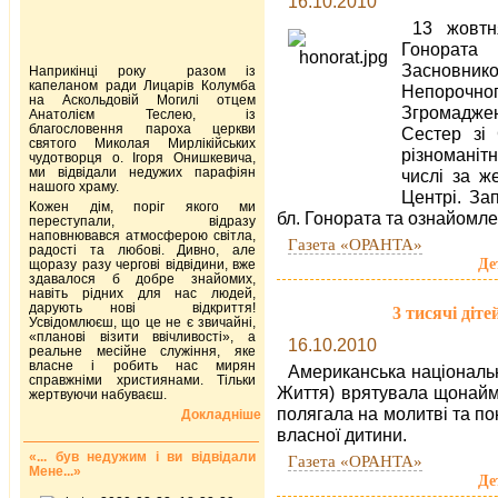
16.10.2010
13 жовтн
Гонората
Засновни
Наприкінці року разом із
капеланом ради Лицарів Колумба
Непорочн
на Аскольдовій Могилі отцем
Згромаджен
Анатолієм Теслею, із
благословення пароха церкви
Сестер зі 
святого Миколая Мирлікійських
різноманіт
чудотворця о. Ігоря Онишкевича,
ми відвідали недужих парафіян
числі за ж
нашого храму.
Центрі. За
Кожен дім, поріг якого ми
бл. Гонората та ознайомле
переступали, відразу
наповнювався атмосферою світла,
Газета «ОРАНТА»
радості та любові. Дивно, але
Де
щоразу разу чергові відвідини, вже
здавалося б добре знайомих,
навіть рідних для нас людей,
дарують нові відкриття!
3 тисячі діт
Усвідомлюєш, що це не є звичайні,
«планові візити ввічливості», а
16.10.2010
реальне месійне служіння, яке
власне і робить нас мирян
Американська національна
справжніми християнами. Тільки
Життя) врятувала щонайме
жертвуючи набуваєш.
полягала на молитві та п
Докладніше
власної дитини.
«... був недужим і ви відвідали
Газета «ОРАНТА»
Мене...»
Де