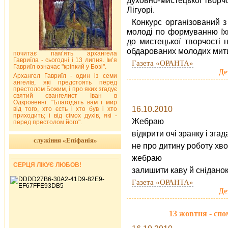
Лігуорі.
Конкурс організований з
молоді по формуванню їхн
до мистецької творчості 
обдарованих молодих митц
почитає пам’ять архангела
Гавриїла - сьогодні і 13 липня. Ім’я
Газета «ОРАНТА»
Гавриїл означає "кріпкий у Бозі".
Де
Архангел Гавриїл - один із семи
ангелів, які предстоять перед
престолом Божим, і про яких згадує
святий євангелист Іван в
Одкровенні: "Благодать вам і мир
16.10.2010
від того, хто єсть і хто був і хто
приходить; і від сімох духів, які -
Жебраю
перед престолом його".
відкрити очі зранку і зга
служіння «Епіфанія»
не про дитину роботу хв
жебраю
СЕРЦЯ ЛІКУЄ ЛЮБОВ!
залишити каву й снідано
Газета «ОРАНТА»
Де
13 жовтня - спо