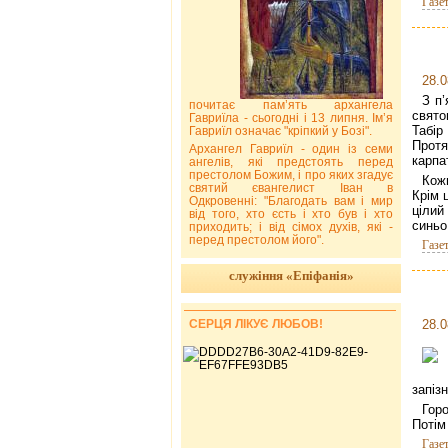
Газе
28.0
З п’
почитає пам’ять архангела
свято
Гавриїла - сьогодні і 13 липня. Ім’я
Табір
Гавриїл означає "кріпкий у Бозі".
Прот
Архангел Гавриїл - один із семи
карпа
ангелів, які предстоять перед
престолом Божим, і про яких згадує
Кожн
святий євангелист Іван в
Крім 
Одкровенні: "Благодать вам і мир
цілий
від того, хто єсть і хто був і хто
синьо
приходить; і від сімох духів, які -
перед престолом його".
Газе
служіння «Епіфанія»
СЕРЦЯ ЛІКУЄ ЛЮБОВ!
28.0
запізн
Гор
Потім
Газе