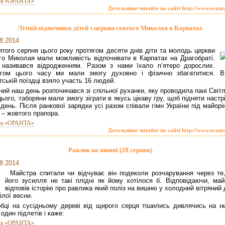
та «ОРАНТА»
Детальніше читайте на сайті http://www.orant
Літній відпочинок дітей з церкви святого Миколая в Карпатах
8.2014
ятого серпня цього року протягом десяти днів діти та молодь церкви
го Миколая мали можливість відпочивати в Карпатах на Драгобраті.
 називався відродженням. Разом з нами їхало п’ятеро дорослих.
ягом цього часу ми мали змогу духовно і фізично збагатитися. В
тській поїздці взяло участь 16 людей.
ий наш день розпочинався зі спільної руханки, яку проводила пані Світ
цього, таборяни мали змогу зіграти в якусь цікаву гру, щоб підняти настр
 день. Після ранкової зарядки усі разом співали гімн України під майор
 – жовтого прапора.
та «ОРАНТА»
Детальніше читайте на сайті http://www.orant
Равлик на вишні (28 серпня)
8.2014
Майстра спитали чи відчуває він подеколи розчарування через те
його зусилля не такі плідні як йому хотілося б. Відповідаючи, май
відповів історію про равлика який поліз на вишню у холодний вітряний
ілої весни.
обці на сусідньому дереві від щирого серця тішились дивлячись на нь
 один підлетів і каже:
та «ОРАНТА»