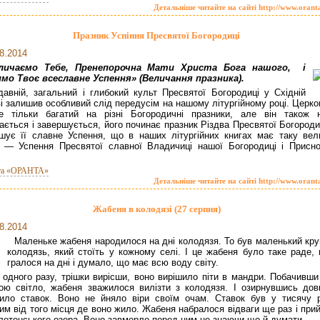
Детальніше читайте на сайті http://www.orant
Празник Успіння Пресвятої Богородиці
8.2014
личаємо Тебе, Пренепорочна Мати Христа Бога нашого, і
мо Твоє всеславне Успення» (Величання празника).
давній, загальний і глибокий культ Пресвятої Богородиці у Східній
і залишив особливий слід передусім на нашому літур­гійному році. Церк
е тільки багатий на різні Богородичні празники, але він також 
ається і завершується, його починає празник Різдва Пресвятої Богороди
шує її славне Успення, що в наших літургійних книгах має таку вел
 — Успення Пресвятої славної Владичиці нашої Богородиці і Присно­
та «ОРАНТА»
Детальніше читайте на сайті http://www.orant
Жабеня в колодязі (27 серпня)
8.2014
Маленьке жабеня народилося на дні колодязя. То був маленький кру
колодязь, який стоїть у кожному селі. І це жабеня було таке раде, 
гралося на дні і думало, що має всю воду світу.
 одного разу, трішки вирісши, воно вирішило піти в мандри. Побачивши
ою світло, жабеня зважилося вилізти з колодязя. І озирнувшись дов
ило ставок. Воно не йняло віри своїм очам. Ставок був у тисячу р
им від того місця де воно жило. Жабеня набралося відваги ще раз і при
летенського озера. Воно завмерло перед ним не знаючи що й думати.