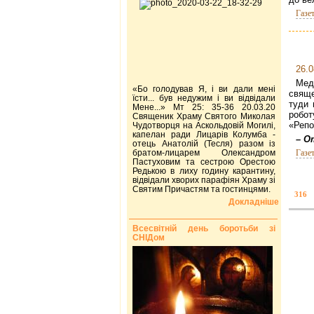
Газе
26.0
Мед
«Бо голодував Я, і ви дали мені
свяще
їсти... був недужим і ви відвідали
туди 
Мене...» Мт 25: 35-36 20.03.20
робот
Священик Храму Святого Миколая
«Репо
Чудотворця на Аскольдовій Могилі,
капелан ради Лицарів Колумба -
– О
отець Анатолій (Тесля) разом із
братом-лицарем Олександром
Газе
Пастуховим та сестрою Орестою
Редькою в лиху годину карантину,
відвідали хворих парафіян Храму зі
Святим Причастям та гостинцями.
316
Докладніше
Всесвітній день боротьби зі
СНІДом