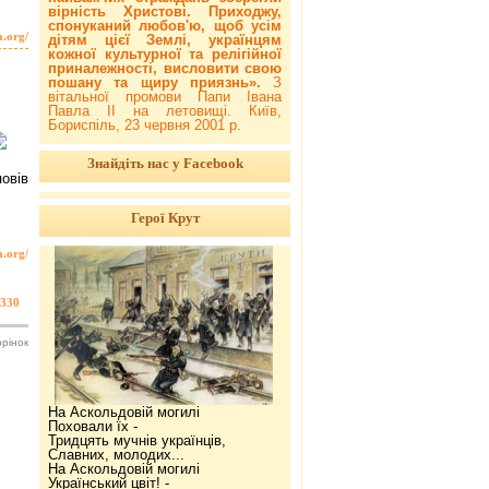
вірність Христові. Приходжу,
спонуканий любов'ю, щоб усім
a.org/
дітям цієї Землі, українцям
кожної культурної та релігійної
приналежності, висловити свою
пошану та щиру приязнь».
З
вітальної промови Папи Івана
Павла ІІ на летовищі. Київ,
Бориспіль, 23 червня 2001 р.
Знайдіть нас у Facebook
овів
Герої Крут
a.org/
330
орінок
На Аскольдовій могилі
Поховали їх -
Тридцять мучнів українців,
Славних, молодих...
На Аскольдовій могилі
Український цвіт! -