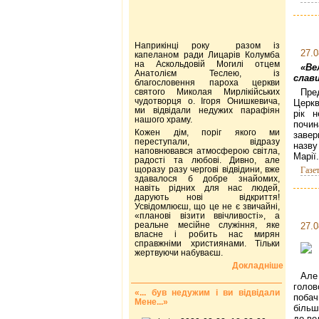
Наприкінці року разом із
27.0
капеланом ради Лицарів Колумба
на Аскольдовій Могилі отцем
«Ве
Анатолієм Теслею, із
слави
благословення пароха церкви
святого Миколая Мирлікійських
Пре
чудотворця о. Ігоря Онишкевича,
Церкв
ми відвідали недужих парафіян
рік н
нашого храму.
почин
Кожен дім, поріг якого ми
завер
переступали, відразу
назву
наповнювався атмосферою світла,
Марії.
радості та любові. Дивно, але
щоразу разу чергові відвідини, вже
Газе
здавалося б добре знайомих,
навіть рідних для нас людей,
дарують нові відкриття!
Усвідомлюєш, що це не є звичайні,
«планові візити ввічливості», а
реальне месійне служіння, яке
27.0
власне і робить нас мирян
справжніми християнами. Тільки
жертвуючи набуваєш.
Докладніше
Але
голов
«... був недужим і ви відвідали
побач
Мене...»
більш
до ве