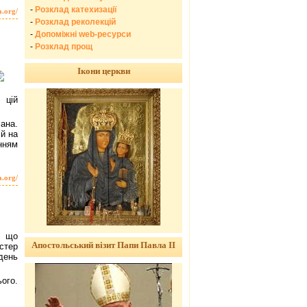
-
Розклад катехизації
a.org/
-
Розклад реколекцій
-
Допоміжні web-ресурси
-
Розклад прощ
Ікони церкви
 цій
лана.
ій на
інням
a.org/
, що
Апостольський візит Папи Павла ІІ
стер
 день
ого.