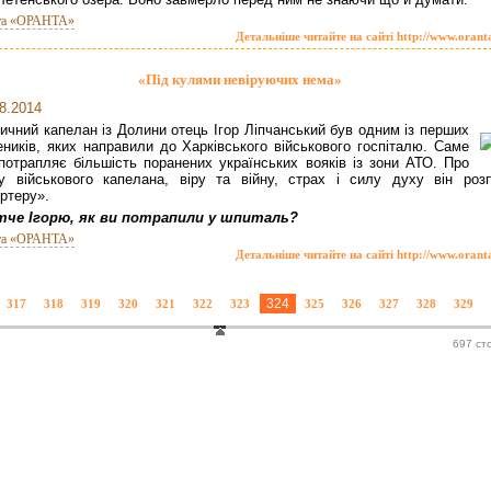
та «ОРАНТА»
Детальніше читайте на сайті http://www.orant
«Під кулями невіруючих нема»
8.2014
ичний капелан із Долини отець Ігор Ліпчанський був одним із перших
ників, яких направили до Харківського військового госпіталю. Саме
потрапляє більшість поранених українських вояків із зони АТО. Про
у військового капелана, віру та війну, страх і силу духу він розп
ртеру».
тче Ігорю, як ви потрапили у шпиталь?
та «ОРАНТА»
Детальніше читайте на сайті http://www.orant
324
317
318
319
320
321
322
323
325
326
327
328
329
697 ст