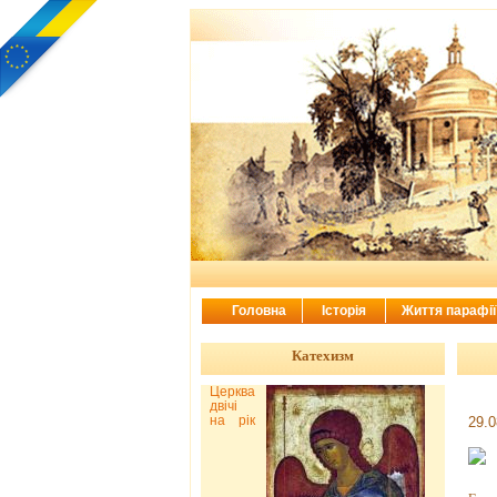
Головна
Історія
Життя парафі
Катехизм
Церква
двічі
на рік
29.0