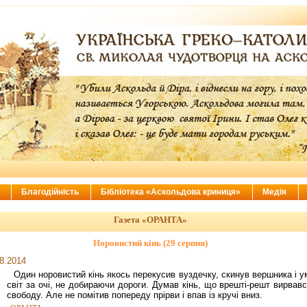
ї
Благодійність
Бібліотека «Аскольдова криниця»
Медія
Газета «ОРАНТА»
Норовистий кінь (29 серпня)
8.2014
Один норовистий кінь якось перекусив вуздечку, скинув вершника і 
світ за очі, не добираючи дороги. Думав кінь, що врешті-решт вирвав
свободу. Але не помітив попереду прірви і впав із кручі вниз.