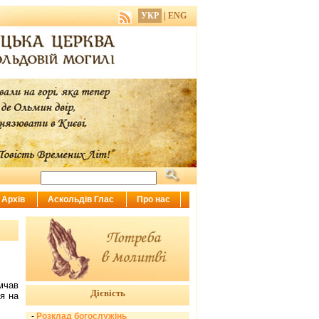
УКР
|
ENG
Архів
Аскольдів Глас
Про нас
умчав
Дієвість
ся на
-
Розклад богослужінь