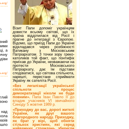
a.org/
Візит Папи допоміг українцям
довести всьому світові, що їх
країна відділилася від Росії і
прагне до інтеграції з Європою.
овний
Відомо, що приїзд Папи до України
ними
відкладався через розбіжності
ці, а
Ватикану з Московським
Патріархатом. З точки зору греко-
ичну
католиків той факт, що понтифік
діви
приїхав до України, незважаючи на
протести Московського
Патріархату, дає їм підстави
сподіватися, що світова спільнота,
a.org/
нарешті, перестане сприймати
Україну як сателіта Росії.
«Без легалізації української
спільноти процес
демократизації ніколи не буде
повним».
Папа Іван Павло ІІ до
глий
владик учасників VI звичайного
воно
Синоду 5 жовтня 1989 р.
«Приходжу до вас, дорогі жителі
 над
України, як друг вашого
кола
благородного народу. Приходжу,
азів
як брат у вірі, щоб обняти
стількох християн, які серед
йшло
найважчих страждань зберегли