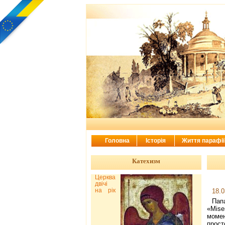
Головна
Історія
Життя парафі
Катехизм
Церква
двічі
на рік
18.0
Пап
«Mise
моме
прост