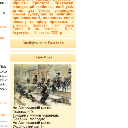
оків
вірність Христові. Приходжу,
спонуканий любов'ю, щоб усім
дітям цієї Землі, українцям
сть,
кожної культурної та релігійної
приналежності, висловити свою
пошану та щиру приязнь».
З
вітальної промови Папи Івана
a.org/
Павла ІІ на летовищі. Київ,
Бориспіль, 23 червня 2001 р.
трі
Знайдіть нас у Facebook
Герої Крут
ЗМІ:
ійних
х та
аїна
ня»,
ег»,
a.org/
На Аскольдовій могилі
Поховали їх -
Тридцять мучнів українців,
548
Славних, молодих...
На Аскольдовій могилі
орінок
Український цвіт! -