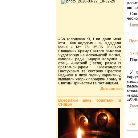
допит
він п
Свя
чесно
Газе
«Бо голодував Я, і ви дали мені
Прощ
їсти... був недужим і ви відвідали
Мене...» Мт 25: 35-36 20.03.20
Священик Храму Святого Миколая
17.0
Чудотворця на Аскольдовій Могилі,
капелан ради Лицарів Колумба -
Під
отець Анатолій (Тесля) разом із
братом-лицарем Олександром
Пастуховим та сестрою Орестою
У х
Редькою в лиху годину карантину,
інфор
відвідали хворих парафіян Храму зі
канал
Святим Причастям та гостинцями.
регі
Докладніше
молод
«Глав
«Бі-бі
Всесвітній день боротьби зі
СНІДом
Газе
534