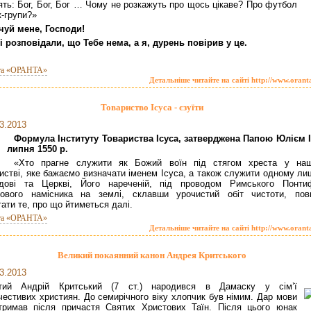
ять: Бог, Бог, Бог … Чому не розкажуть про щось цікаве? Про футбол
к-групи?»
чуй мене, Господи!
і розповідали, що Тебе нема, а я, дурень повірив у це.
та «ОРАНТА»
Детальніше читайте на сайті http://www.orant
Товариство Ісуса - єзуїти
3.2013
Формула Інституту Товариства Ісуса, затверджена Папою Юлієм ІІ
липня 1550 р.
«Хто прагне служити як Божий воїн під стягом хреста у на
истві, яке бажаємо визначати іменем Ісуса, а також служити одному ли
одові та Церкві, Його нареченій, під проводом Римського Понтиф
тового намісника на землі, склавши урочистий обіт чистоти, пов
тати те, про що йтиметься далі.
та «ОРАНТА»
Детальніше читайте на сайті http://www.orant
Великий покаянний канон Андрея Критського
3.2013
тий Андрій Критський (7 ст.) народився в Дамаску у сім’ї
честивих християн. До семирічного віку хлопчик був німим. Дар мови
тримав після причастя Святих Христових Таїн. Після цього юнак