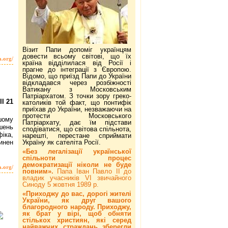
Візит Папи допоміг українцям
довести всьому світові, що їх
a.org/
країна відділилася від Росії і
прагне до інтеграції з Європою.
Відомо, що приїзд Папи до України
відкладався через розбіжності
Ватикану з Московським
Патріархатом. З точки зору греко-
І 21
католиків той факт, що понтифік
приїхав до України, незважаючи на
протести Московського
шому
Патріархату, дає їм підстави
шень
сподіватися, що світова спільнота,
іка,
нарешті, перестане сприймати
Україну як сателіта Росії.
инен
«Без легалізації української
спільноти процес
демократизації ніколи не буде
a.org/
повним».
Папа Іван Павло ІІ до
владик учасників VI звичайного
Синоду 5 жовтня 1989 р.
«Приходжу до вас, дорогі жителі
України, як друг вашого
благородного народу. Приходжу,
як брат у вірі, щоб обняти
стількох християн, які серед
найважчих страждань зберегли