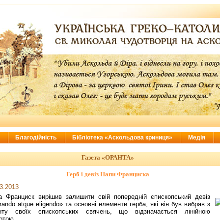
ї
Благодійність
Бібліотека «Аскольдова криниця»
Медія
Газета «ОРАНТА»
Герб і девіз Папи Франциска
3.2013
а Франциск вирішив залишити свій попередній єпископський девіз
rando atque eligendo» та основні елементи герба, які він був вибрав з
нту своїх єпископських свячень, що відзначається лінійною
отою.