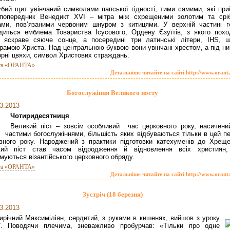
убий щит увінчаний символами папської гідності, тими самими, які при
 попередник Венедикт ХVІ – мітра між схрещеними золотим та срі
ми, пов’язаними червоним шнуром з китицями. У верхній частині г
диться емблема Товариства Ісусового, Ордену Єзуїтів, з якого похо
 яскраве сяюче сонце, а посередині три латинські літери, IHS, 
рамою Христа. Над центральною буквою вони увінчані хрестом, а під ни
орні цвяхи, символ Христових страждань.
та «ОРАНТА»
Детальніше читайте на сайті http://www.orant
Богослужіння Великого посту
3.2013
Чотиридесятниця
Великий піст – зовсім особливий час церковного року, насичени
частими богослужіннями, більшість яких відбуваються тільки в цей пе
вного року. Народжений з практики підготовки катехуменів до Хреще
кий піст став часом відродження й відновлення всіх християн
муються візантійського церковного обряду.
та «ОРАНТА»
Детальніше читайте на сайті http://www.orant
Зустріч (18 березня)
3.2013
ирічний Максиміліян, сердитий, з руками в кишенях, вийшов з уроку
ії. Поводячи плечима, зневажливо пробурчав: «Тільки про одне