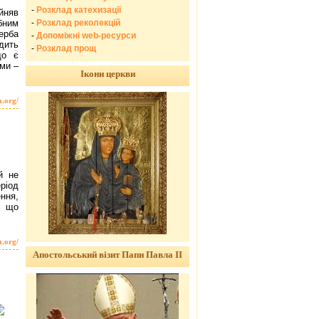
-
Розклад катехизації
йняв
-
Розклад реколекцій
бним
ерба
-
Допоміжні web-ресурси
дить
-
Розклад прощ
що є
ми –
Ікони церкви
a.org/
й не
ріод
ння,
, що
a.org/
Апостольський візит Папи Павла ІІ