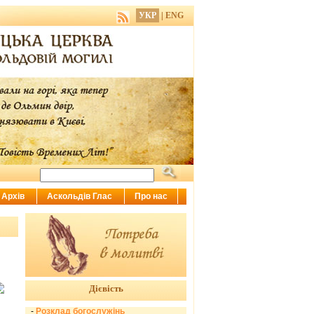
УКР
|
ENG
Архів
Аскольдів Глас
Про нас
Дієвість
-
Розклад богослужінь