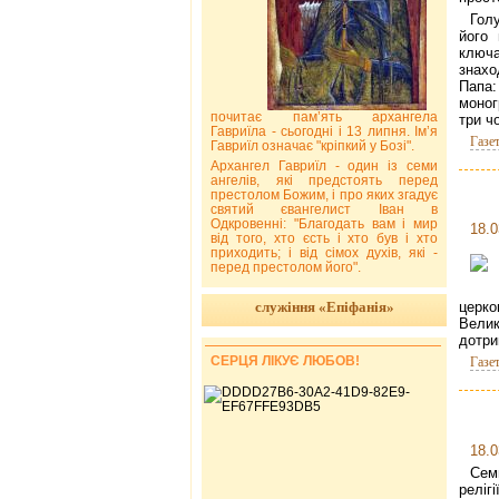
Гол
його
ключа
знахо
Папа:
моног
почитає пам’ять архангела
три ч
Гавриїла - сьогодні і 13 липня. Ім’я
Газе
Гавриїл означає "кріпкий у Бозі".
Архангел Гавриїл - один із семи
ангелів, які предстоять перед
престолом Божим, і про яких згадує
святий євангелист Іван в
Одкровенні: "Благодать вам і мир
18.0
від того, хто єсть і хто був і хто
приходить; і від сімох духів, які -
перед престолом його".
служіння «Епіфанія»
церко
Вели
дотри
СЕРЦЯ ЛІКУЄ ЛЮБОВ!
Газе
18.0
Сем
реліг