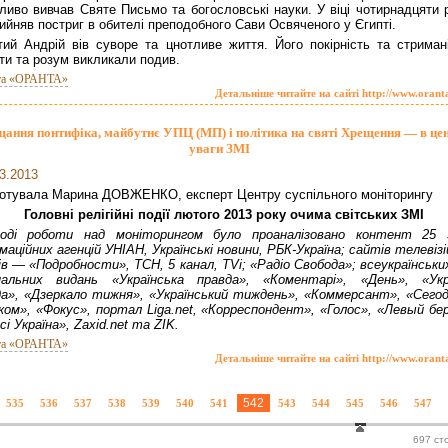
ливо вивчав Святе Письмо та богословські науки. У віці чотирнадцяти р
рийняв постриг в обителі преподобного Сави Освяченого у Єгипті.
тий Андрій вів суворе та цнотливе життя. Його покірність та стримані
ти та розум викликали подив.
та «ОРАНТА»
Детальніше читайте на сайті http://www.orant
ання понтифіка, майбутнє УПЦ (МП) і політика на святі Хрещення — в цен
уваги ЗМІ
3.2013
готувала Марина ДОВЖЕНКО, експерт Центру суспільного моніторингу
Головні релігійні події лютого 2013 року очима світських ЗМІ
оді роботи над моніторингом було проаналізовано контент 25 
маційних агенцій УНІАН, Українські новини, РБК-Україна; сайтів телевіз
ів — «Подробности», ТСН, 5 канал, TVi; «Радіо Свобода»; всеукраїнськи
ональних видань «Українська правда», «Коментарі», «День», «Укр
а», «Дзеркало тижня», «Український тиждень», «Коммерсант», «Сегод
ком», «Фокус», портал Liga.net, «Корреспондент», «Голос», «Левый бер
-сі Україна», Zaxid.net та ZIK.
та «ОРАНТА»
Детальніше читайте на сайті http://www.orant
542
535
536
537
538
539
540
541
543
544
545
546
547
697 ст