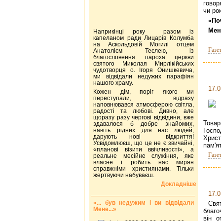
говор
чи ро
«По
Мен
Наприкінці року разом із
капеланом ради Лицарів Колумба
на Аскольдовій Могилі отцем
Газе
Анатолієм Теслею, із
благословення пароха церкви
святого Миколая Мирлікійських
чудотворця о. Ігоря Онишкевича,
ми відвідали недужих парафіян
нашого храму.
17.0
Кожен дім, поріг якого ми
переступали, відразу
наповнювався атмосферою світла,
радості та любові. Дивно, але
щоразу разу чергові відвідини, вже
Товар
здавалося б добре знайомих,
навіть рідних для нас людей,
Госп
дарують нові відкриття!
Хрис
Усвідомлюєш, що це не є звичайні,
пам'я
«планові візити ввічливості», а
Газе
реальне месійне служіння, яке
власне і робить нас мирян
справжніми християнами. Тільки
жертвуючи набуваєш.
Докладніше
17.0
«... був недужим і ви відвідали
Свя
Мене...»
благо
він о