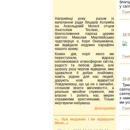
благо
у сві
Газе
Наприкінці року разом із
капеланом ради Лицарів Колумба
на Аскольдовій Могилі отцем
Анатолієм Теслею, із
благословення пароха церкви
16.0
святого Миколая Мирлікійських
чудотворця о. Ігоря Онишкевича,
ми відвідали недужих парафіян
нашого храму.
Кожен дім, поріг якого ми
Газе
переступали, відразу
наповнювався атмосферою світла,
радості та любові. Дивно, але
щоразу разу чергові відвідини, вже
здавалося б добре знайомих,
навіть рідних для нас людей,
15.0
дарують нові відкриття!
Усвідомлюєш, що це не є звичайні,
Три
«планові візити ввічливості», а
свят
реальне месійне служіння, яке
святк
власне і робить нас мирян
з нам
справжніми християнами. Тільки
ми ус
жертвуючи набуваєш.
Докладніше
Газе
«... був недужим і ви відвідали
Мене...»