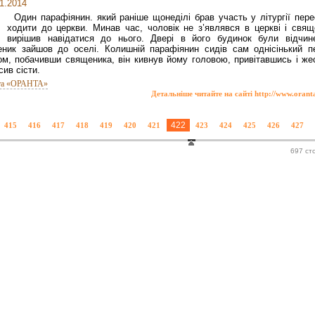
1.2014
Один парафіянин. який раніше щонеділі брав участь у літургії пере
ходити до церкви. Минав час, чоловік не з’являвся в церкві і свящ
вирішив навідатися до нього. Двері в його будинок були відчине
ник зайшов до оселі. Колишній парафіянин сидів сам однісінький п
ом, побачивши священика, він кивнув йому головою, привітавшись і же
сив сісти.
та «ОРАНТА»
Детальніше читайте на сайті http://www.orant
422
415
416
417
418
419
420
421
423
424
425
426
427
697 ст