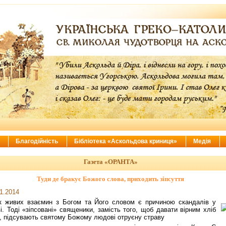
ї
Благодійність
Бібліотека «Аскольдова криниця»
Медія
Газета «ОРАНТА»
Туди де бракує Божого слова, приходить зіпсуття
1.2014
к живих взаємин з Богом та Його словом є причиною скандалів у
і. Тоді «зіпсовані» священики, замість того, щоб давати вірним хліб
, підсувають святому Божому людові отруєну страву