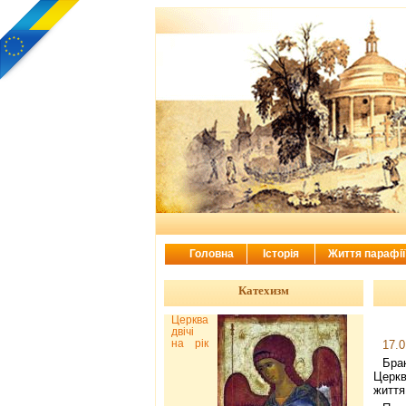
Головна
Історія
Життя парафі
Катехизм
Церква
двічі
на рік
17.0
Бра
Церкв
життя