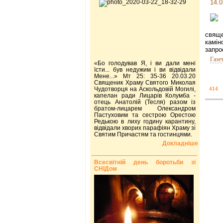
14.0
свяще
камін
запро
Газе
«Бо голодував Я, і ви дали мені
їсти... був недужим і ви відвідали
Мене...» Мт 25: 35-36 20.03.20
Священик Храму Святого Миколая
Чудотворця на Аскольдовій Могилі,
414
капелан ради Лицарів Колумба -
отець Анатолій (Тесля) разом із
братом-лицарем Олександром
Пастуховим та сестрою Орестою
Редькою в лиху годину карантину,
відвідали хворих парафіян Храму зі
Святим Причастям та гостинцями.
Докладніше
Всесвітній день боротьби зі
СНІДом