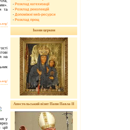
їла,
-
Розклад катехизації
им».
-
Розклад реколекцій
и та
-
Допоміжні web-ресурси
-
Розклад прощ
a.org/
Ікони церкви
гості
тові
ся на
ьник
a.org/
Апостольський візит Папи Павла ІІ
ня у
ерез
 цій