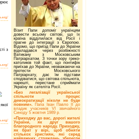
ирює
a.org/
Візит Папи допоміг українцям
довести всьому світові, що їх
країна відділилася від Росії і
прагне до інтеграції з Європою.
Відомо, що приїзд Папи до України
ті з
відкладався через розбіжності
Ватикану з Московським
Патріархатом. З точки зору греко-
католиків той факт, що понтифік
a.org/
приїхав до України, незважаючи на
протести Московського
Патріархату, дає їм підстави
сподіватися, що світова спільнота,
нарешті, перестане сприймати
Україну як сателіта Росії.
«Без легалізації української
спільноти процес
демократизації ніколи не буде
повним».
Папа Іван Павло ІІ до
 якої
владик учасників VI звичайного
Синоду 5 жовтня 1989 р.
«Приходжу до вас, дорогі жителі
a.org/
України, як друг вашого
благородного народу. Приходжу,
як брат у вірі, щоб обняти
стількох християн, які серед
найважчих страждань зберегли