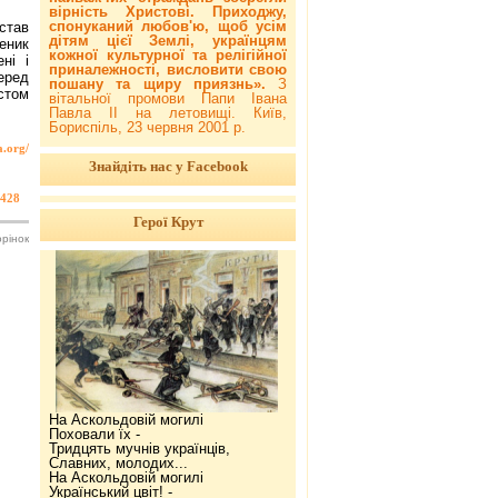
вірність Христові. Приходжу,
спонуканий любов'ю, щоб усім
став
дітям цієї Землі, українцям
еник
кожної культурної та релігійної
ні і
приналежності, висловити свою
еред
пошану та щиру приязнь».
З
стом
вітальної промови Папи Івана
Павла ІІ на летовищі. Київ,
Бориспіль, 23 червня 2001 р.
a.org/
Знайдіть нас у Facebook
428
Герої Крут
орінок
На Аскольдовій могилі
Поховали їх -
Тридцять мучнів українців,
Славних, молодих...
На Аскольдовій могилі
Український цвіт! -