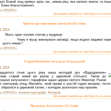
даті Божий люд прямує крізь час, немов ріка, яка напоює землю та пош
ті Боже благословення».
та «ОРАНТА»
Детальніше читайте на сайті http://www.orant
Притча про виконання заповідей (16 січня)
1.2014
Якось один чоловік спитав у мудреця:
- Чому я мушу виконувати заповіді. якщо жодної видимої корис
цього немає?
та «ОРАНТА»
Детальніше читайте на сайті http://www.orant
Старий-Новий рік молоді на Аскольдовій
1.2014
надцятого січня цього року наша молодий рух «Відродження»
кував старий новий рік разом у церковній спільноті. Також до
ування залучилися і парафіяни нашої церкви святого Миколая. Разом
и святкував отець Михайло, який провів о шостій годині вечірню, після
і зібралися в церковній хатині, і колядою розпочали наш празник.
,
,
та «ОРАНТА»
визначні події парафії
Фотоархів
Детальніше читайте на сайті http://www.orant
Проповідь біля каміну (15 січня)