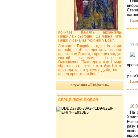
Пап
вибра
Стар
наган
Газе
почитає пам’ять архангела
Гавриїла - сьогодні і 13 липня. Ім’я
Гавриїл означає "кріпкий у Бозі".
17.0
Архангел Гавриїл - один із семи
ангелів, які предстоять перед
престолом Божим, і про яких згадує
святий євангелист Іван в
Одкровенні: "Благодать вам і мир
пропо
від того, хто єсть і хто був і хто
приходить; і від сімох духів, які -
- З
перед престолом його".
у сім’ї
Газе
служіння «Епіфанія»
СЕРЦЯ ЛІКУЄ ЛЮБОВ!
16.0
На 
Хрис
Розпо
разу 
поко
відро