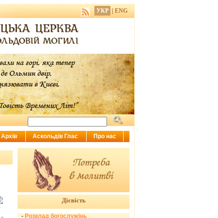
УКР
|
ENG
Архів
Аскольдів Глас
Про нас
Дієвість
-
Розклад богослужінь