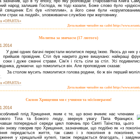
а зазначив, що в ту епоху, про яку розповідає старозавітна Книга Саму
ний народ залишив Господа, як тоді казали, Боже слово було «рідкісн
ий священик Елі був «літеплим», а його сини були «корумпованим
яли страх на людей», зловживаючи службою при жертовнику.
та «ОРАНТА»
Детальніше читайте на сайті http://www.orant
Молитва за звичаєм (17 лютого)
1.2014
У домі одних багачі перестали молитися перед їжею. Якось до них у 
прийшов провідник. Стіл був накрито дуже вишукано: найкращі фрук
соки і дуже смачні страви. Сім’я і гість сіли за стіл. Усі подивили
відника, думаючи. що помолиться він. Але проповідник сказав:
а столом мусить помолитися голова родини, бо ж він перший моліл
.
та «ОРАНТА»
Детальніше читайте на сайті http://www.orant
Силою Хрищення ми є учнями та місіонерами!
1.2014
особливий плід Хрищення, яким є те, що воно вчиняє нас членами
тового Тіла та Божого люду, звернув увагу Папа Франциск.
чавши попередньої середи цикл повчань про Святі Таїнства, цього
він знову говорив про Хрищення, зазначивши, що подібно як «з поколін
ління передається життя, так само і з покоління в покоління, ч
дження у хрищальній купелі, також передається благодать, і завдяки