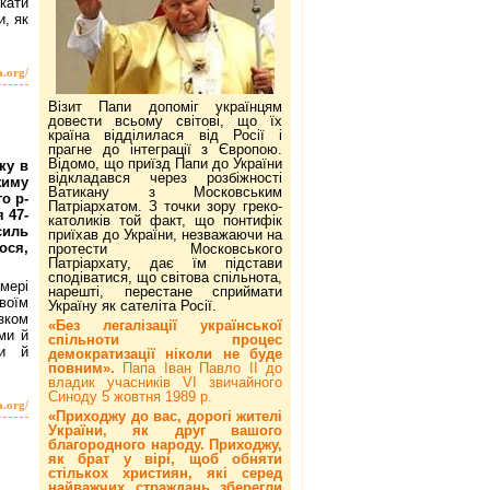
кати
, як
a.org/
Візит Папи допоміг українцям
довести всьому світові, що їх
країна відділилася від Росії і
прагне до інтеграції з Європою.
Відомо, що приїзд Папи до України
ку в
відкладався через розбіжності
жиму
Ватикану з Московським
о р-
Патріархатом. З точки зору греко-
 47-
католиків той факт, що понтифік
силь
приїхав до України, незважаючи на
ося,
протести Московського
Патріархату, дає їм підстави
сподіватися, що світова спільнота,
мері
нарешті, перестане сприймати
воїм
Україну як сателіта Росії.
зком
«Без легалізації української
ми й
спільноти процес
ни й
демократизації ніколи не буде
повним».
Папа Іван Павло ІІ до
владик учасників VI звичайного
Синоду 5 жовтня 1989 р.
a.org/
«Приходжу до вас, дорогі жителі
України, як друг вашого
благородного народу. Приходжу,
як брат у вірі, щоб обняти
стількох християн, які серед
найважчих страждань зберегли