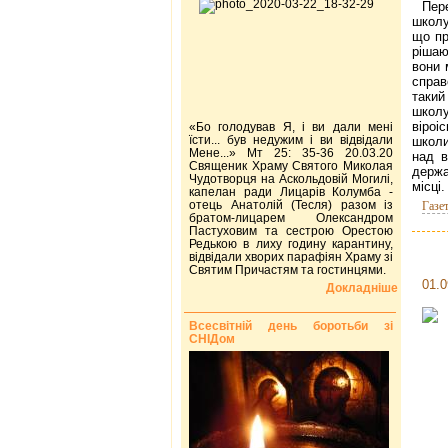
Пер
школу
що пр
ріша
вони 
спра
таки
школу
віроі
«Бо голодував Я, і ви дали мені
їсти... був недужим і ви відвідали
школи
Мене...» Мт 25: 35-36 20.03.20
над в
Священик Храму Святого Миколая
держ
Чудотворця на Аскольдовій Могилі,
місці.
капелан ради Лицарів Колумба -
отець Анатолій (Тесля) разом із
Газе
братом-лицарем Олександром
Пастуховим та сестрою Орестою
Редькою в лиху годину карантину,
відвідали хворих парафіян Храму зі
Святим Причастям та гостинцями.
01.0
Докладніше
Всесвітній день боротьби зі
СНІДом