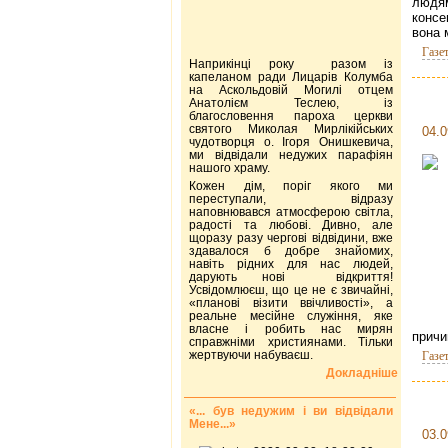
людям
консе
вона 
Газе
Наприкінці року разом із
капеланом ради Лицарів Колумба
на Аскольдовій Могилі отцем
Анатолієм Теслею, із
благословення пароха церкви
святого Миколая Мирлікійських
04.0
чудотворця о. Ігоря Онишкевича,
ми відвідали недужих парафіян
нашого храму.
Кожен дім, поріг якого ми
переступали, відразу
наповнювався атмосферою світла,
радості та любові. Дивно, але
щоразу разу чергові відвідини, вже
здавалося б добре знайомих,
навіть рідних для нас людей,
дарують нові відкриття!
Усвідомлюєш, що це не є звичайні,
«планові візити ввічливості», а
реальне месійне служіння, яке
власне і робить нас мирян
причи
справжніми християнами. Тільки
жертвуючи набуваєш.
Газе
Докладніше
«... був недужим і ви відвідали
Мене...»
03.0