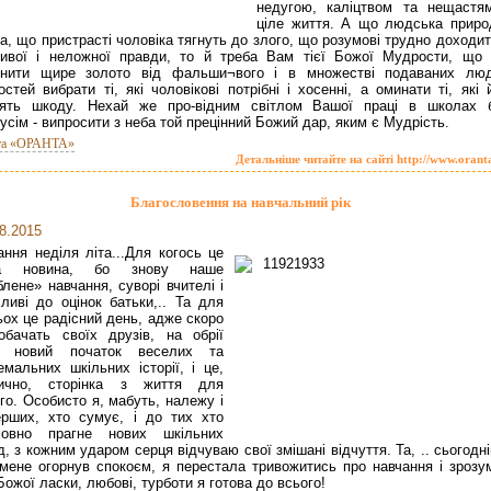
недугою, каліцтвом та нещастя
ціле життя. А що людська приро
та, що пристрасті чоловіка тягнуть до злого, що розумові трудно доходи
ивої і неложної правди, то й треба Вам тієї Божої Мудрости, що 
ізнити щире золото від фальши¬вого і в множестві подаваних лю
остей вибрати ті, які чоловікові потрібні і хосенні, а оминати ті, які
сять шкоду. Нехай же про-відним світлом Вашої праці в школах 
усім - випросити з неба той прецінний Божий дар, яким є Мудрість.
та «ОРАНТА»
Детальніше читайте на сайті http://www.orant
Благословення на навчальний рік
8.2015
ання неділя літа...Для когось це
а новина, бо знову наше
лене» навчання, суворі вчителі і
ливі до оцінок батьки,.. Та для
ьох це радісний день, адже скоро
обачать своїх друзів, на обрії
є новий початок веселих та
емальних шкільних історії, і це,
тично, сторінка з життя для
го. Особисто я, мабуть, належу і
рших, хто сумує, і до тих хто
мовно прагне нових шкільних
д, з кожним ударом серця відчуваю свої змішані відчуття. Та, .. сьогодн
мене огорнув спокоєм, я перестала тривожитись про навчання і зрозум
Божої ласки, любові, турботи я готова до всього!