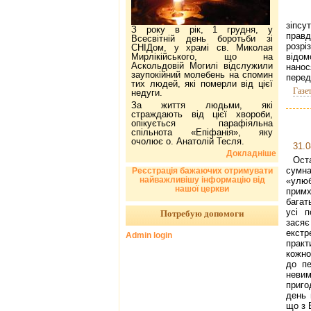
зіпсу
З року в рік, 1 грудня, у
правд
Всесвітній день боротьби зі
розр
СНІДом, у храмі св. Миколая
Мирлікійського, що на
відом
Аскольдовій Могилі відслужили
нано
заупокійний молебень на спомин
перед
тих людей, які померли від цієї
Газе
недуги.
За життя людьми, які
страждають від цієї хвороби,
опікується парафіяльна
спільнота «Епіфанія», яку
очолює о. Анатолій Тесля.
31.0
Докладніше
Ост
сумн
Реєстрація бажаючих отримувати
найважливішу інформацію від
«улюб
нашої церкви
примх
багат
усі п
Потребую допомоги
зася
екстр
Admin login
прак
кожно
до пе
неви
приго
день 
що з 