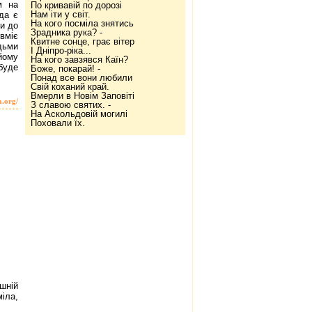
м на
По кривавій по дорозі
Нам іти у світ.
да є
На кого посміла знятись
ти до
Зрадника рука? -
вміє
Квитне сонце, грає вітер
дьми
І Дніпро-ріка...
 йому
На кого завзявся Каїн?
буде
Боже, покарай! -
Понад все вони любили
Свій коханий край.
Вмерли в Новім Заповіті
a.org/
З славою святих. -
На Аскольдовій могилі
Поховали їх.
ішній
іла,