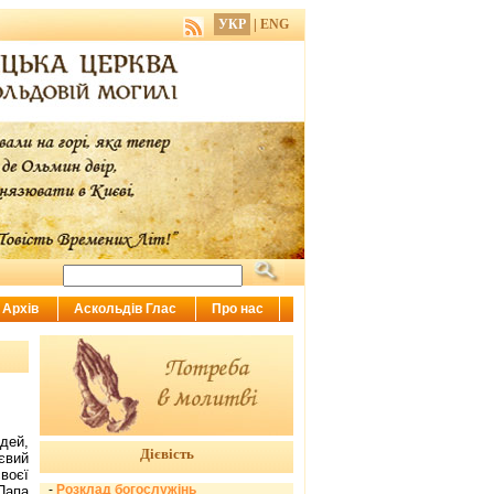
УКР
|
ENG
Архів
Аскольдів Глас
Про нас
ей,
Дієвість
євий
воєї
-
Розклад богослужінь
Папа