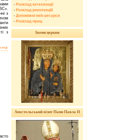
чами
-
Розклад катехизації
BC».
-
Розклад реколекцій
нні з
-
Допоміжні web-ресурси
яхом
-
Розклад прощ
анти
зних
ті з
Ікони церкви
a.org/
Апостольський візит Папи Павла ІІ
часто