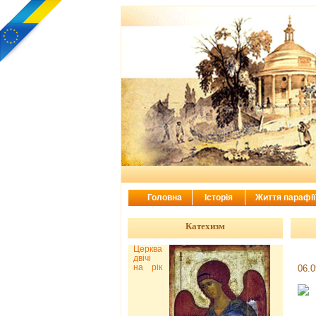
Головна
Історія
Життя парафі
Катехизм
Церква
двічі
на рік
06.0