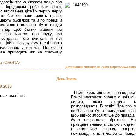
едовсім треба сказати дещо про
. Передовсім треба вам знати,
о виховання дітей у першу чергу
ють батьки: вони мають право,
мають обов'язок та й по правді й
ведливості повинен бути всюди
й лад, щоб батьки рішали про
, про вчителя, про науку, про
сповідання того вчителя й тієї
. Щойно на другому місці працю
ихованням дітей має Церква, а
ава приходить аж на третьому
та «ОРАНТА»
Детальніше читайте на сайті http://www.orant
День Знань
9.2015
Після християнської праведност
Божої благодати знання є найбіл
силою, якою людина м
розпоряджати. В освіті йде про о
щоб знання було правдивим знан
щоб відносилося лише до правди, 
було неправдою, брехнею. Б
правдиве знання є силою людини,
і фальшиве знання, оперт
не¬правді, є для чоловіка правд