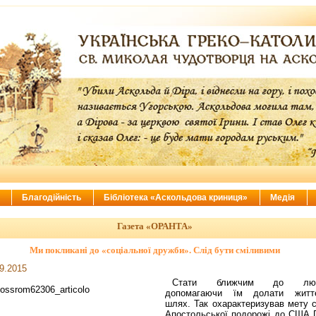
ї
Благодійність
Бібліотека «Аскольдова криниця»
Медія
Газета «ОРАНТА»
Ми покликані до «соціальної дружби». Слід бути сміливими
9.2015
Стати ближчим до люд
допомагаючи їм долати житт
шлях. Так охарактеризував мету с
Апостольської подорожі до США 