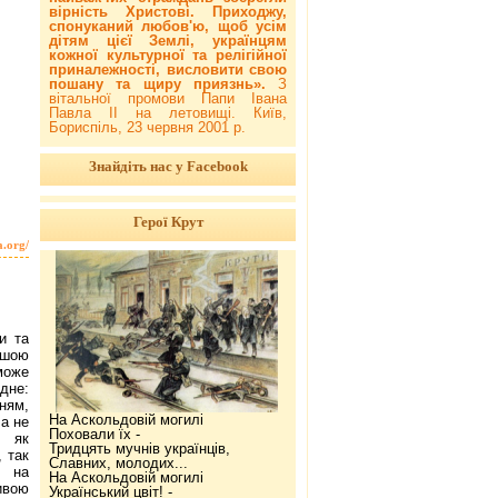
вірність Христові. Приходжу,
спонуканий любов'ю, щоб усім
дітям цієї Землі, українцям
кожної культурної та релігійної
приналежності, висловити свою
пошану та щиру приязнь».
З
вітальної промови Папи Івана
Павла ІІ на летовищі. Київ,
Бориспіль, 23 червня 2001 р.
Знайдіть нас у Facebook
Герої Крут
a.org/
и та
ьшою
оже
дне:
ням,
На Аскольдовій могилі
а не
Поховали їх -
о як
Тридцять мучнів українців,
 так
Славних, молодих...
е на
На Аскольдовій могилі
ивою
Український цвіт! -