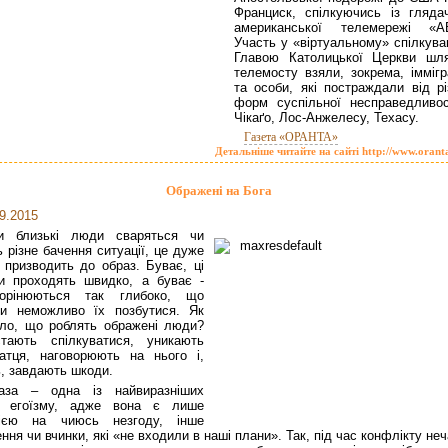
Франциск, спілкуючись із гляда
американської телемережі «A
Участь у «віртуальному» спілкува
Главою Католицької Церкви шл
телемосту взяли, зокрема, іммігр
та особи, які постраждали від рі
форм суспільної несправедливос
Чікаґо, Лос-Анжелесу, Техасу.
Газета «ОРАНТА»
Детальніше читайте на сайті http://www.orant
Ображені на Бога
9.2015
и близькі люди сваряться чи
 різне бачення ситуації, це дуже
 призводить до образ. Буває, ці
и проходять швидко, а буває -
рінюються так глибоко, що
ми неможливо їх позбутися. Як
ло, що роблять ображені люди?
стають спілкуватися, уникають
атця, наговорюють на нього і,
ь, завдають шкоди.
аза – одна із найвиразніших
 егоїзму, адже вона є лише
цією на чиюсь незгоду, інше
ння чи вчинки, які «не входили в наші плани». Так, під час конфлікту не