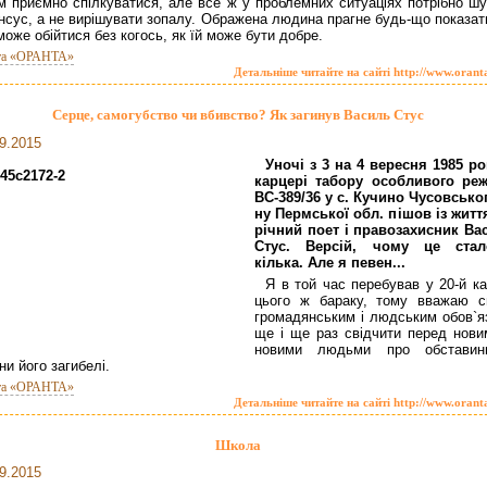
 приємно спілкуватися, але все ж у проблемних ситуаціях потрібно шу
нсус, а не вирішувати зопалу. Ображена людина прагне будь-що показати
може обійтися без когось, як їй може бути добре.
та «ОРАНТА»
Детальніше читайте на сайті http://www.orant
Серце, самогубство чи вбивство? Як загинув Василь Стус
9.2015
Уночі з 3 на 4 вересня 1985 ро
карцері табору особливого ре
ВС-389/36 у с. Кучино Чусовськог
ну Пермської обл. пішов із життя
річний поет і правозахисник Ва
Стус. Версій, чому це стал
кілька. Але я певен...
Я в той час перебував у 20-й ка
цього ж бараку, тому вважаю с
громадянським і людським обов`я
ще і ще раз свідчити перед нови
новими людьми про обстави
ни його загибелі.
та «ОРАНТА»
Детальніше читайте на сайті http://www.orant
Школа
9.2015