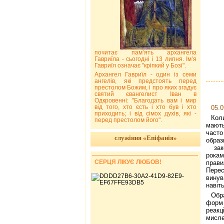
почитає пам’ять архангела
Гавриїла - сьогодні і 13 липня. Ім’я
Гавриїл означає "кріпкий у Бозі".
Архангел Гавриїл - один із семи
ангелів, які предстоять перед
престолом Божим, і про яких згадує
святий євангелист Іван в
Одкровенні: "Благодать вам і мир
від того, хто єсть і хто був і хто
05.0
приходить; і від сімох духів, які -
Кол
перед престолом його".
мають
часто
служіння «Епіфанія»
образ
зако
рока
СЕРЦЯ ЛІКУЄ ЛЮБОВ!
прави
Пере
винув
навіт
Обр
форм
реак
мисле