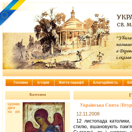
Головна
Історія
Життя парафії
Благодійність
Бі
Катехизм
Г
Церква
Українська Свята Літург
двічі
на рік
12.11.2008
12 листопада католики
стилю, вшановують пам'я
Сьогодні, як і щороку, 