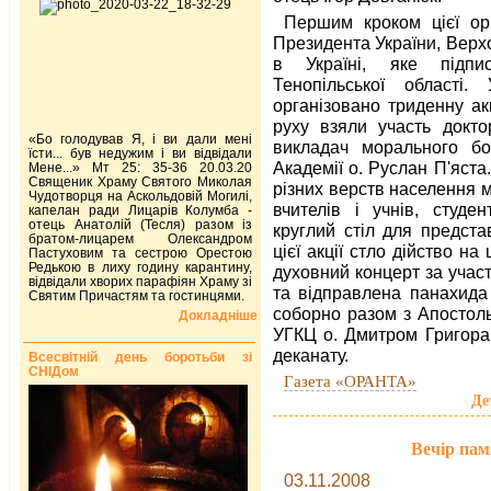
Першим кроком цієї орг
Президента України, Верх
в Україні, яке підпи
Тенопільської області
організовано триденну акц
руху взяли участь докто
«Бо голодував Я, і ви дали мені
викладач морального бог
їсти... був недужим і ви відвідали
Академії о. Руслан П'яста.
Мене...» Мт 25: 35-36 20.03.20
Священик Храму Святого Миколая
різних верств населення м
Чудотворця на Аскольдовій Могилі,
вчителів і учнів, студен
капелан ради Лицарів Колумба -
отець Анатолій (Тесля) разом із
круглий стіл для предста
братом-лицарем Олександром
цієї акції стло дійство н
Пастуховим та сестрою Орестою
Редькою в лиху годину карантину,
духовний концерт за учас
відвідали хворих парафіян Храму зі
та відправлена панахида 
Святим Причастям та гостинцями.
соборно разом з Апостоль
Докладніше
УГКЦ о. Дмитром Григора
деканату.
Всесвітній день боротьби зі
СНІДом
Газета «ОРАНТА»
Де
Вечір пам
03.11.2008