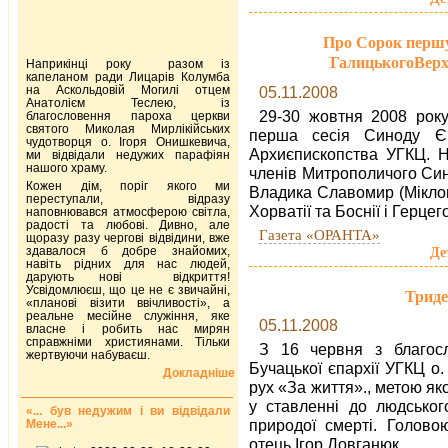
Про Сорок першу
ГалицькогоВер
Наприкінці року разом із
капеланом ради Лицарів Колумба
на Аскольдовій Могилі отцем
05.11.2008
Анатолієм Теслею, із
29-30 жовтня 2008 рок
благословення пароха церкви
святого Миколая Мирлікійських
перша сесія Синоду Єп
чудотворця о. Ігоря Онишкевича,
Архиєпископства УГКЦ. Н
ми відвідали недужих парафіян
нашого храму.
членів Митрополичого Си
Кожен дім, поріг якого ми
Владика Славомир (Міклов
переступали, відразу
Хорватії та Боснії і Герцег
наповнювався атмосферою світла,
радості та любові. Дивно, але
Газета «ОРАНТА»
щоразу разу чергові відвідини, вже
здавалося б добре знайомих,
Де
навіть рідних для нас людей,
дарують нові відкриття!
Усвідомлюєш, що це не є звичайні,
Триде
«планові візити ввічливості», а
реальне месійне служіння, яке
05.11.2008
власне і робить нас мирян
справжніми християнами. Тільки
З 16 червня з благосл
жертвуючи набуваєш.
Бучацької єпархії УГКЦ о
Докладніше
рух «За життя»., метою як
у ставленні до людськог
«... був недужим і ви відвідали
природої смерті. Голово
Мене...»
отець Ігор Довганюк.