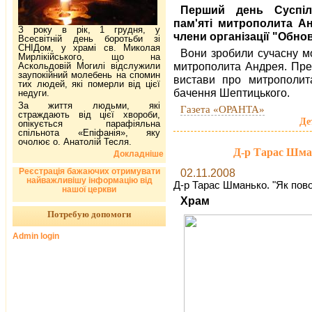
Перший день Суспіл
пам'яті митрополита А
З року в рік, 1 грудня, у
члени організації "Обнов
Всесвітній день боротьби зі
СНІДом, у храмі св. Миколая
Вони зробили сучасну мо
Мирлікійського, що на
митрополита Андрея. През
Аскольдовій Могилі відслужили
заупокійний молебень на спомин
вистави про митрополита
тих людей, які померли від цієї
бачення Шептицького.
недуги.
За життя людьми, які
Газета «ОРАНТА»
страждають від цієї хвороби,
Де
опікується парафіяльна
спільнота «Епіфанія», яку
очолює о. Анатолій Тесля.
Д-р Тарас Шман
Докладніше
Реєстрація бажаючих отримувати
02.11.2008
найважливішу інформацію від
Д-р Тарас Шманько. "Як пово
нашої церкви
Храм
Потребую допомоги
Admin login