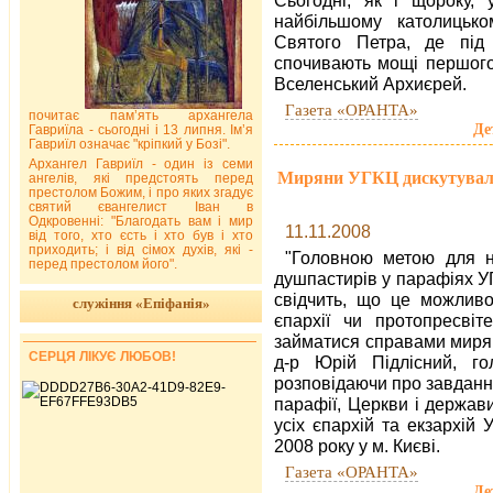
найбільшому католицьком
Святого Петра, де під
спочивають мощі першого 
Вселенський Архиєрей.
Газета «ОРАНТА»
почитає пам’ять архангела
Де
Гавриїла - сьогодні і 13 липня. Ім’я
Гавриїл означає "кріпкий у Бозі".
Архангел Гавриїл - один із семи
Миряни УГКЦ дискутували 
ангелів, які предстоять перед
престолом Божим, і про яких згадує
святий євангелист Іван в
Одкровенні: "Благодать вам і мир
11.11.2008
від того, хто єсть і хто був і хто
приходить; і від сімох духів, які -
"Головною метою для н
перед престолом його".
душпастирів у парафіях У
свідчить, що це можливо
служіння «Епіфанія»
єпархії чи протопресвіт
займатися справами мирян
СЕРЦЯ ЛІКУЄ ЛЮБОВ!
д-р Юрій Підлісний, г
розповідаючи про завдання 
парафії, Церкви і держави"
усіх єпархій та екзархій 
2008 року у м. Києві.
Газета «ОРАНТА»
Де