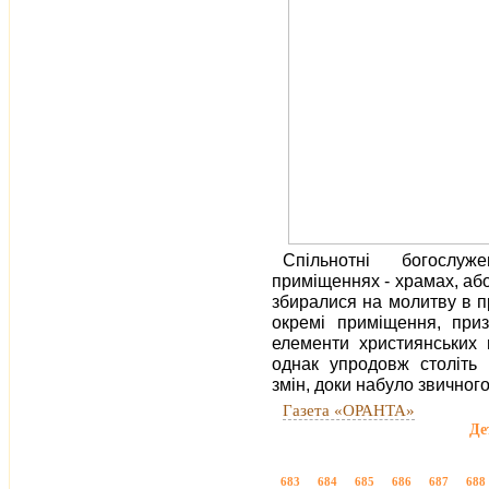
Спільнотні богослу
приміщеннях - храмах, або
збиралися на молитву в п
окремі приміщення, приз
елементи християнських 
однак упродовж століть
змін, доки набуло звичного
Газета «ОРАНТА»
Де
683
684
685
686
687
688