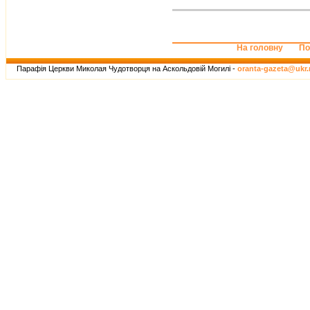
На головну
По
Парафія Церкви Миколая Чудотворця на Аскольдовій Могилі -
oranta-gazeta@ukr.