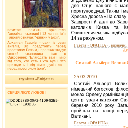
для Отця нашого є мал
порятунок душі. Таким і 
Хресна дорога «На славу Г
Заздрості й далі до Зар
католиків Києва та Ка
почитає пам’ять архангела
Онишкевичем, яка відбула
Гавриїла - сьогодні і 13 липня. Ім’я
Гавриїл означає "кріпкий у Бозі".
14 за рахунком.
Архангел Гавриїл - один із семи
,
Газета «ОРАНТА»
визначні 
ангелів, які предстоять перед
Де
престолом Божим, і про яких згадує
святий євангелист Іван в
Одкровенні: "Благодать вам і мир
від того, хто єсть і хто був і хто
Святий Альберт Великий 
приходить; і від сімох духів, які -
перед престолом його".
25.03.2010
служіння «Епіфанія»
Святий Альберт Велики
німецький богослов, філо
СЕРЦЯ ЛІКУЄ ЛЮБОВ!
монах Ордену домініканців
центрі уваги катехизи Св
березня 2010 року. Зага
пройшла на площі перед
Ватикані.
Газета «ОРАНТА»
Де