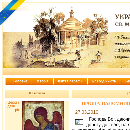
Головна
Історія
Життя парафії
Благодійність
Бі
Катехизм
Г
Церква
ПРОЩА-ПАЛОМНИЦТВ
двічі
на рік
27.03.2010
Господь Бог, даючи
дорогу до себе, на 
ж долаємо цілу вічність 