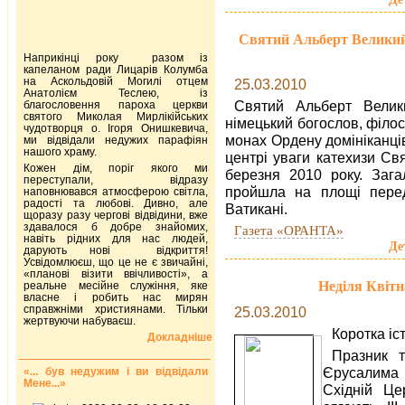
Святий Альберт Великий 
Наприкінці року разом із
капеланом ради Лицарів Колумба
на Аскольдовій Могилі отцем
25.03.2010
Анатолієм Теслею, із
Святий Альберт Велики
благословення пароха церкви
святого Миколая Мирлікійських
німецький богослов, філо
чудотворця о. Ігоря Онишкевича,
монах Ордену домініканців
ми відвідали недужих парафіян
нашого храму.
центрі уваги катехизи Св
Кожен дім, поріг якого ми
березня 2010 року. Зага
переступали, відразу
пройшла на площі перед
наповнювався атмосферою світла,
радості та любові. Дивно, але
Ватикані.
щоразу разу чергові відвідини, вже
здавалося б добре знайомих,
Газета «ОРАНТА»
навіть рідних для нас людей,
Де
дарують нові відкриття!
Усвідомлюєш, що це не є звичайні,
«планові візити ввічливості», а
Неділя Квітн
реальне месійне служіння, яке
власне і робить нас мирян
справжніми християнами. Тільки
25.03.2010
жертвуючи набуваєш.
Коротка іс
Докладніше
Празник т
Єрусалима 
«... був недужим і ви відвідали
Мене...»
Східній Це