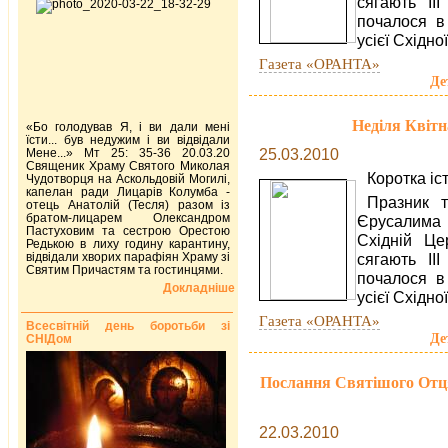
сягають II
почалося в
усієї Східно
Газета «ОРАНТА»
Де
Неділя Квітн
«Бо голодував Я, і ви дали мені
їсти... був недужим і ви відвідали
25.03.2010
Мене...» Мт 25: 35-36 20.03.20
Священик Храму Святого Миколая
Коротка іс
Чудотворця на Аскольдовій Могилі,
капелан ради Лицарів Колумба -
Празник т
отець Анатолій (Тесля) разом із
братом-лицарем Олександром
Єрусалима 
Пастуховим та сестрою Орестою
Східній Це
Редькою в лиху годину карантину,
відвідали хворих парафіян Храму зі
сягають II
Святим Причастям та гостинцями.
почалося в
Докладніше
усієї Східно
Газета «ОРАНТА»
Всесвітній день боротьби зі
Де
СНІДом
Послання Святішого Отця
22.03.2010