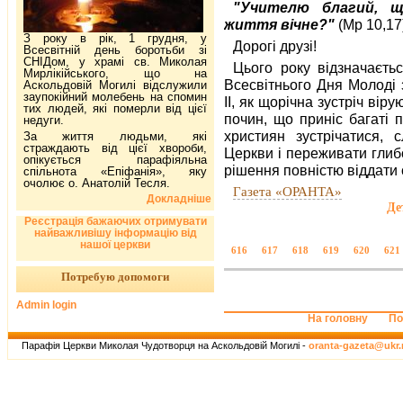
"Учителю благий, щ
життя вічне?"
(Мр 10,17
З року в рік, 1 грудня, у
Дорогі друзі!
Всесвітній день боротьби зі
СНІДом, у храмі св. Миколая
Цього року відзначаєть
Мирлікійського, що на
Всесвітнього Дня Молоді
Аскольдовій Могилі відслужили
заупокійний молебень на спомин
II, як щорічна зустріч вір
тих людей, які померли від цієї
почин, що приніс багаті 
недуги.
християн зустрічатися, 
За життя людьми, які
страждають від цієї хвороби,
Церкви і переживати глиб
опікується парафіяльна
рішення повністю віддати 
спільнота «Епіфанія», яку
очолює о. Анатолій Тесля.
Газета «ОРАНТА»
Докладніше
Де
Реєстрація бажаючих отримувати
найважливішу інформацію від
нашої церкви
616
617
618
619
620
621
Потребую допомоги
Admin login
На головну
По
Парафія Церкви Миколая Чудотворця на Аскольдовій Могилі -
oranta-gazeta@ukr.