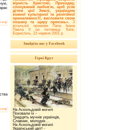
вірність Христові. Приходжу,
ную,
спонуканий любов'ю, щоб усім
арас
дітям цієї Землі, українцям
кожної культурної та релігійної
приналежності, висловити свою
пошану та щиру приязнь».
З
a.org/
вітальної промови Папи Івана
Павла ІІ на летовищі. Київ,
Бориспіль, 23 червня 2001 р.
Знайдіть нас у Facebook
Герої Крут
нства
a.org/
На Аскольдовій могилі
Поховали їх -
Тридцять мучнів українців,
Славних, молодих...
На Аскольдовій могилі
Український цвіт! -