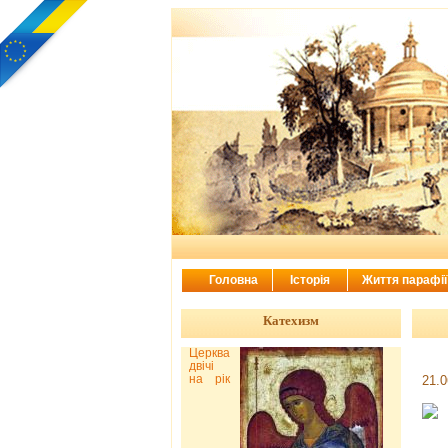
Головна
Історія
Життя парафі
Катехизм
Церква
двічі
на рік
21.0