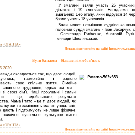
У змаганні взяли участь 26 учасникі
дівчаток і 19 хлопчиків. Нагадаємо, 
змаганнях 1-го етапу, який відбувся 14 че
брали участь 18 учасників.
Залишилася незмінною суддівська кома
головний суддя змагань - Іван Захарчук, 
- Олександр Рибченко, Анатолій Путін
Геннадій Шполянський.
та «ОРАНТА»
Детальніше читайте на сайті http://www.orant
Бути батьком – більше, ніж обов’язок
6.2020
завжди складається так, що двоє людей,
жуючись, гармонійно і радісно
ивають своє спільне життя. Сімейне
я сповнене труднощів, однак всі ми –
 зі своєї сім’ї. Наші проблемні і сильні
они – це, здебільшого, результат
ства. Мама і тато – це ті двоє людей, які
чатку життя замінюють маляті увесь світ,
то дають і підтримують не лише фізичне,
 психічне, суспільне, культурне життя
и.
та «ОРАНТА»
Детальніше читайте на сайті http://www.orant