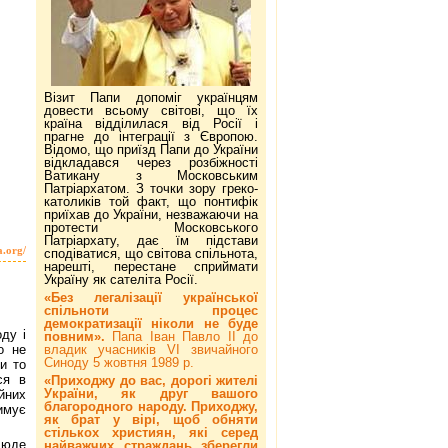
Візит Папи допоміг українцям
довести всьому світові, що їх
країна відділилася від Росії і
прагне до інтеграції з Європою.
Відомо, що приїзд Папи до України
відкладався через розбіжності
Ватикану з Московським
Патріархатом. З точки зору греко-
католиків той факт, що понтифік
приїхав до України, незважаючи на
протести Московського
Патріархату, дає їм підстави
a.org/
сподіватися, що світова спільнота,
нарешті, перестане сприймати
Україну як сателіта Росії.
«Без легалізації української
спільноти процес
демократизації ніколи не буде
ду і
повним».
Папа Іван Павло ІІ до
владик учасників VI звичайного
о не
Синоду 5 жовтня 1989 р.
и то
ся в
«Приходжу до вас, дорогі жителі
України, як друг вашого
ійних
благородного народу. Приходжу,
имує
як брат у вірі, щоб обняти
стількох християн, які серед
люде
найважчих страждань зберегли