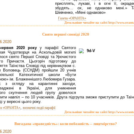
присплять, лукаві, і в огні її, окраде
збудять… ох, не однаково мені.» Т
Шевченко, «Мені однаково»
Газета «ОРАНТА»
Детальніше читайте на сайті http://www.orant
Свято першої сповіді 2020
6.2020
червня 2020 року
у парафії Святого
лая Чудотворця на Аскольдовій могилі
лося свято Першої Сповіді та Урочистого
ого Причастя. Цьогоріч підготовку до
яття Таїнства Сповіді під керівництвом с.
и Воловець (ССНДМ) пройшли 20 учнів
фіяльної Катехитичної школи «Бути
ою» ім. Блаженнішого Любомира Гузара.
к з огляду на карантинні заходи,
оваджені в Україні, для уникнення
кого скупчення людей групу довелося
лити навпіл – по 10 учасників. Друга підгрупа зможе приступити до Таї
ді у вересні цього року.
,
та «ОРАНТА»
визначні події парафії
Детальніше читайте на сайті http://www.orant
Вигадана «праведність»: коли побожність – лицемірство?
6.2020