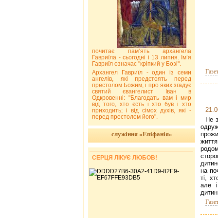
почитає пам’ять архангела
Гавриїла - сьогодні і 13 липня. Ім’я
Гавриїл означає "кріпкий у Бозі".
Газе
Архангел Гавриїл - один із семи
ангелів, які предстоять перед
престолом Божим, і про яких згадує
святий євангелист Іван в
Одкровенні: "Благодать вам і мир
від того, хто єсть і хто був і хто
21.0
приходить; і від сімох духів, які -
перед престолом його".
Не 
одру
служіння «Епіфанія»
прож
житт
родом
стор
СЕРЦЯ ЛІКУЄ ЛЮБОВ!
дитин
на по
ті, х
але і
дитин
Газе