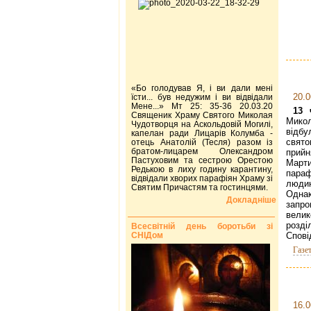
«Бо голодував Я, і ви дали мені
20.0
їсти... був недужим і ви відвідали
Мене...» Мт 25: 35-36 20.03.20
13 
Священик Храму Святого Миколая
Мико
Чудотворця на Аскольдовій Могилі,
відбу
капелан ради Лицарів Колумба -
свят
отець Анатолій (Тесля) разом із
братом-лицарем Олександром
прийн
Пастуховим та сестрою Орестою
Март
Редькою в лиху годину карантину,
пара
відвідали хворих парафіян Храму зі
людин
Святим Причастям та гостинцями.
Одна
Докладніше
запр
вели
розді
Всесвітній день боротьби зі
СНІДом
Спові
Газе
16.0