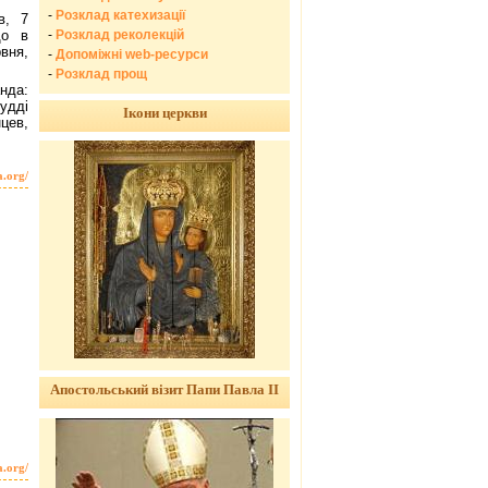
-
Розклад катехизації
в, 7
-
Розклад реколекцій
що в
рвня,
-
Допоміжні web-ресурси
-
Розклад прощ
нда:
судді
Ікони церкви
цев,
a.org/
Апостольський візит Папи Павла ІІ
a.org/