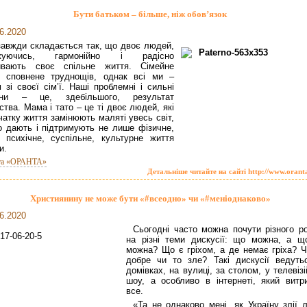
Бути батьком – більше, ніж обов’язок
6.2020
завжди складається так, що двоє людей,
жуючись, гармонійно і радісно
ивають своє спільне життя. Сімейне
я сповнене труднощів, однак всі ми –
 зі своєї сім’ї. Наші проблемні і сильні
они – це, здебільшого, результат
ства. Мама і тато – це ті двоє людей, які
чатку життя замінюють маляті увесь світ,
то дають і підтримують не лише фізичне,
 психічне, суспільне, культурне життя
и.
та «ОРАНТА»
Детальніше читайте на сайті http://www.orant
Християнину не може бути «#всеодно» чи «#меніоднаково»
6.2020
Сьогодні часто можна почути різного ро
на різні теми дискусії: що можна, а щ
можна? Що є гріхом, а де немає гріха? Ч
добре чи то зле? Такі дискусії ведуть
домівках, на вулиці, за столом, у телевіз
шоу, а особливо в інтернеті, який витр
все.
«Та не однаково мені, як Україну злії 