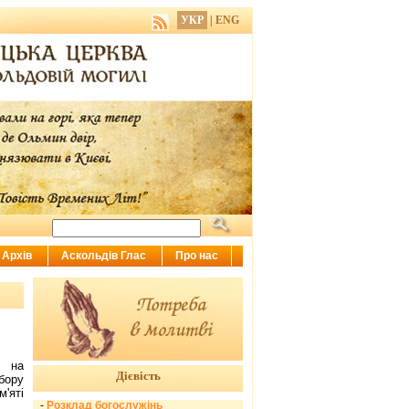
УКР
|
ENG
Архів
Аскольдів Глас
Про нас
я на
Дієвість
бору
'яті
-
Розклад богослужінь