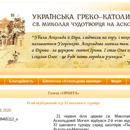
ї
Благодійність
Бібліотека «Аскольдова криниця»
Медія
Газета «ОРАНТА»
ІІ-ий відбірковий тур ХІ шахового турніру
6.2020
21 червня біля церкви св. Микола
Аскольдовій Могилі відбувся 2-й етап від
ХІ шахового турніру серед школярів «Пам
Аскольда-Миколая».