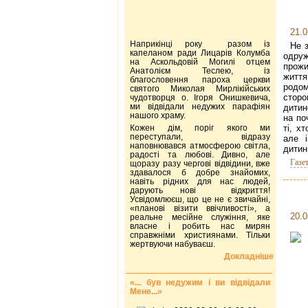
21.0
Наприкінці року разом із
Не 
капеланом ради Лицарів Колумба
одру
на Аскольдовій Могилі отцем
прож
Анатолієм Теслею, із
житт
благословення пароха церкви
родом
святого Миколая Мирлікійських
стор
чудотворця о. Ігоря Онишкевича,
ми відвідали недужих парафіян
дитин
нашого храму.
на по
Кожен дім, поріг якого ми
ті, х
переступали, відразу
але і
наповнювався атмосферою світла,
дитин
радості та любові. Дивно, але
Газе
щоразу разу чергові відвідини, вже
здавалося б добре знайомих,
навіть рідних для нас людей,
дарують нові відкриття!
Усвідомлюєш, що це не є звичайні,
«планові візити ввічливості», а
20.0
реальне месійне служіння, яке
власне і робить нас мирян
справжніми християнами. Тільки
жертвуючи набуваєш.
Докладніше
«... був недужим і ви відвідали
Мене...»