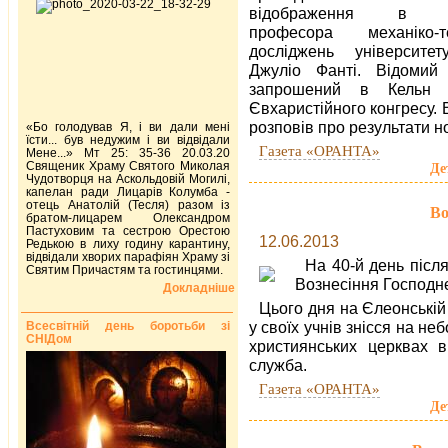
відображення в до
професора механіко-те
досліджень університе
Джуліо Фанті. Відомий
запрошений в Кельн з
Євхаристійного конгресу.
розповів про результати н
«Бо голодував Я, і ви дали мені
їсти... був недужим і ви відвідали
Газета «ОРАНТА»
Мене...» Мт 25: 35-36 20.03.20
Священик Храму Святого Миколая
Де
Чудотворця на Аскольдовій Могилі,
капелан ради Лицарів Колумба -
отець Анатолій (Тесля) разом із
Во
братом-лицарем Олександром
Пастуховим та сестрою Орестою
12.06.2013
Редькою в лиху годину карантину,
відвідали хворих парафіян Храму зі
На 40-й день післ
Святим Причастям та гостинцями.
Вознесіння Господнє
Докладніше
Цього дня на Єлеонській
у своїх учнів знісся на неб
Всесвітній день боротьби зі
СНІДом
християнських церквах в
служба.
Газета «ОРАНТА»
Де