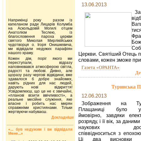
13.06.2013
За
ві
Наприкінці року разом із
Вати
капеланом ради Лицарів Колумба
на Аскольдовій Могилі отцем
тис
Анатолієм Теслею, із
Фра
благословення пароха церкви
святого Миколая Мирлікійських
Бож
чудотворця о. Ігоря Онишкевича,
Соб
ми відвідали недужих парафіян
нашого храму.
Церкви. Святіший Отець п
Кожен дім, поріг якого ми
словами, кожен зможе при
переступали, відразу
наповнювався атмосферою світла,
Газета «ОРАНТА»
радості та любові. Дивно, але
Де
щоразу разу чергові відвідини, вже
здавалося б добре знайомих,
навіть рідних для нас людей,
Туринська П
дарують нові відкриття!
Усвідомлюєш, що це не є звичайні,
12.06.2013
«планові візити ввічливості», а
реальне месійне служіння, яке
Зображення на Тур
власне і робить нас мирян
справжніми християнами. Тільки
Плащаниці було утв
жертвуючи набуваєш.
ймовірно, завдяки елек
Докладніше
розряду, і її вік, за даним
наукових дослід
«... був недужим і ви відвідали
співвідноситься з епохою
Мене...»
Ці два висновки з