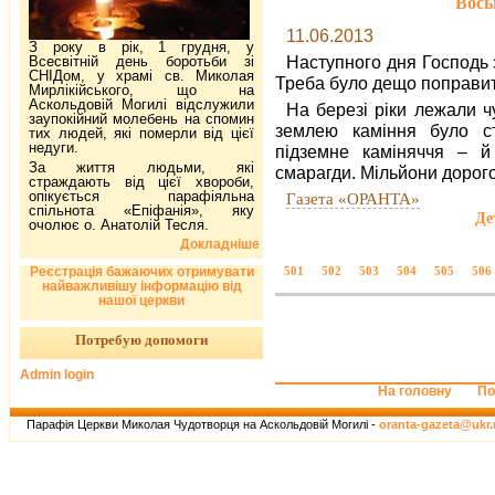
Вось
11.06.2013
З року в рік, 1 грудня, у
Наступного дня Господь 
Всесвітній день боротьби зі
СНІДом, у храмі св. Миколая
Треба було дещо поправит
Мирлікійського, що на
Аскольдовій Могилі відслужили
На березі ріки лежали чуд
заупокійний молебень на спомин
землею каміння було ст
тих людей, які померли від цієї
недуги.
підземне каміняччя – й
За життя людьми, які
смарагди. Мільйони дорого
страждають від цієї хвороби,
опікується парафіяльна
Газета «ОРАНТА»
спільнота «Епіфанія», яку
Де
очолює о. Анатолій Тесля.
Докладніше
Реєстрація бажаючих отримувати
501
502
503
504
505
506
найважливішу інформацію від
нашої церкви
Потребую допомоги
Admin login
На головну
По
Парафія Церкви Миколая Чудотворця на Аскольдовій Могилі -
oranta-gazeta@ukr.