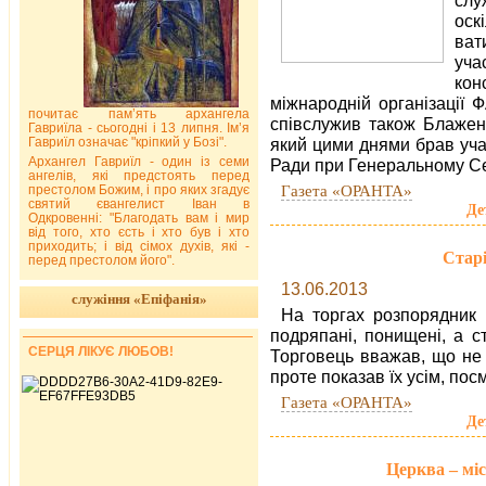
оск
ват
уч
кон
міжнародній організації 
почитає пам’ять архангела
співслужив також Блажен
Гавриїла - сьогодні і 13 липня. Ім’я
Гавриїл означає "кріпкий у Бозі".
який цими днями брав учас
Архангел Гавриїл - один із семи
Ради при Генеральному Се
ангелів, які предстоять перед
Газета «ОРАНТА»
престолом Божим, і про яких згадує
святий євангелист Іван в
Де
Одкровенні: "Благодать вам і мир
від того, хто єсть і хто був і хто
приходить; і від сімох духів, які -
Старі
перед престолом його".
13.06.2013
служіння «Епіфанія»
На торгах розпорядник 
подряпані, понищені, а с
СЕРЦЯ ЛІКУЄ ЛЮБОВ!
Торговець вважав, що не 
проте показав їх усім, пос
Газета «ОРАНТА»
Де
Церква – міс