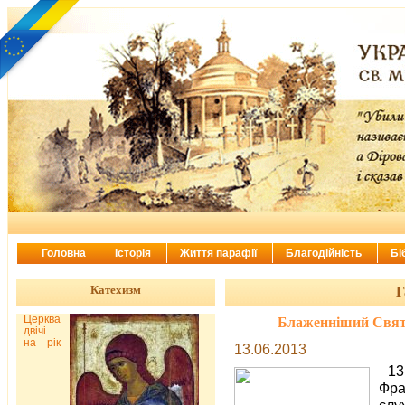
Головна
Історія
Життя парафії
Благодійність
Бі
Катехизм
Г
Церква
Блаженніший Свят
двічі
на рік
13.06.2013
1
Фра
сл