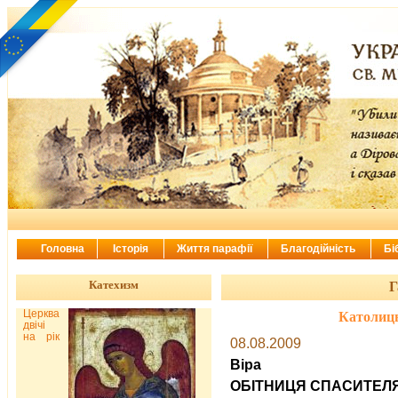
Головна
Історія
Життя парафії
Благодійність
Бі
Катехизм
Г
Церква
Католиц
двічі
на рік
08.08.2009
Віра
ОБІТНИЦЯ СПАСИТЕЛ