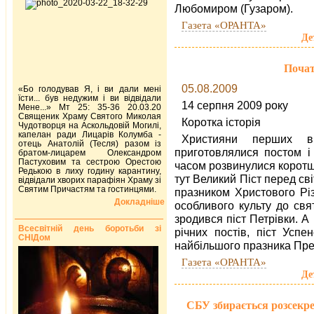
Любомиром (Гузаром).
Газета «ОРАНТА»
Де
Почат
05.08.2009
«Бо голодував Я, і ви дали мені
їсти... був недужим і ви відвідали
14 серпня 2009 року
Мене...» Мт 25: 35-36 20.03.20
Священик Храму Святого Миколая
Коротка історія
Чудотворця на Аскольдовій Могилі,
капелан ради Лицарів Колумба -
Християни перших в
отець Анатолій (Тесля) разом із
приготовлялися постом і
братом-лицарем Олександром
Пастуховим та сестрою Орестою
часом розвинулися коротші
Редькою в лиху годину карантину,
тут Великий Піст перед с
відвідали хворих парафіян Храму зі
Святим Причастям та гостинцями.
празником Христового Різ
Докладніше
особливого культу до св
зродився піст Петрівки. 
Всесвітній день боротьби зі
річних постів, піст Усп
СНІДом
найбільшого празника Прес
Газета «ОРАНТА»
Де
СБУ збирається розсекре