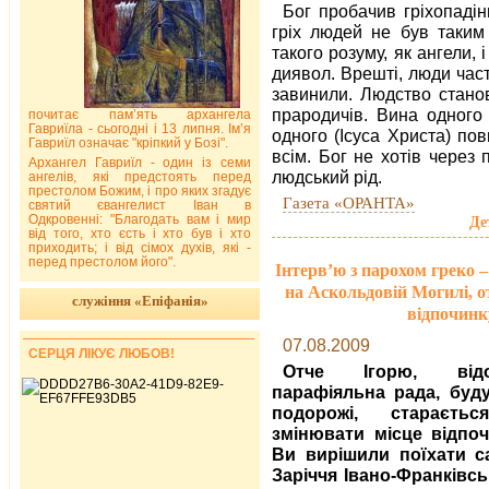
Бог пробачив гріхопадін
гріх людей не був таким
такого розуму, як ангели, 
диявол. Врешті, люди час
завинили. Людство стано
прародичів. Вина одного
почитає пам’ять архангела
Гавриїла - сьогодні і 13 липня. Ім’я
одного (Ісуса Христа) по
Гавриїл означає "кріпкий у Бозі".
всім. Бог не хотів через
Архангел Гавриїл - один із семи
людський рід.
ангелів, які предстоять перед
престолом Божим, і про яких згадує
Газета «ОРАНТА»
святий євангелист Іван в
Одкровенні: "Благодать вам і мир
Де
від того, хто єсть і хто був і хто
приходить; і від сімох духів, які -
перед престолом його".
Інтерв’ю з парохом греко 
на Аскольдовій Могилі, 
служіння «Епіфанія»
відпочинку
07.08.2009
СЕРЦЯ ЛІКУЄ ЛЮБОВ!
Отче Ігорю, ві
парафіяльна рада, буд
подорожі, стараєть
змінювати місце відпо
Ви вирішили поїхати с
Заріччя Івано-Франківськ