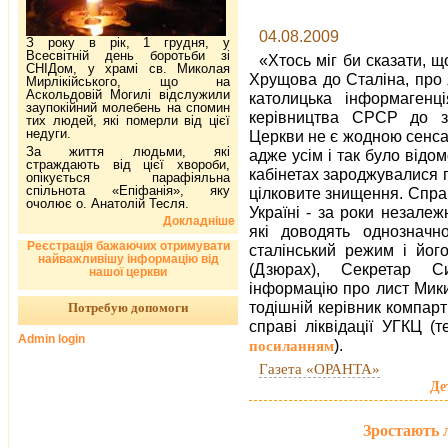
04.08.2009
З року в рік, 1 грудня, у
Всесвітній день боротьби зі
«Хтось міг би сказати, 
СНІДом, у храмі св. Миколая
Хрущова до Сталіна, про
Мирлікійського, що на
Аскольдовій Могилі відслужили
католицька інформагенц
заупокійний молебень на спомин
керівництва СРСР до зн
тих людей, які померли від цієї
недуги.
Церкви не є жодною сенсаці
За життя людьми, які
адже усім і так було відо
страждають від цієї хвороби,
кабінетах зароджувалися пл
опікується парафіяльна
спільнота «Епіфанія», яку
цілковите знищення. Справ
очолює о. Анатолій Тесля.
Україні - за роки незалежн
Докладніше
які доводять однозначн
Реєстрація бажаючих отримувати
сталінський режим і його
найважливішу інформацію від
(Дзюрах), Секретар С
нашої церкви
інформацію про лист Мик
тодішній керівник компарт
Потребую допомоги
справі ліквідації УГКЦ 
Admin login
).
посиланням
Газета «ОРАНТА»
Де
Зростають 