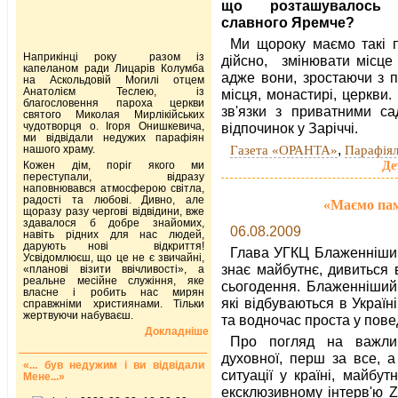
що розташувалось 
славного Яремче?
Ми щороку маємо такі п
Наприкінці року разом із
дійсно, змінювати місце 
капеланом ради Лицарів Колумба
адже вони, зростаючи з п
на Аскольдовій Могилі отцем
Анатолієм Теслею, із
місця, монастирі, церкви
благословення пароха церкви
зв'язки з приватними с
святого Миколая Мирлікійських
чудотворця о. Ігоря Онишкевича,
відпочинок у Заріччі.
ми відвідали недужих парафіян
,
Газета «ОРАНТА»
Парафіял
нашого храму.
Де
Кожен дім, поріг якого ми
переступали, відразу
наповнювався атмосферою світла,
радості та любові. Дивно, але
«Маємо пам
щоразу разу чергові відвідини, вже
здавалося б добре знайомих,
06.08.2009
навіть рідних для нас людей,
дарують нові відкриття!
Глава УГКЦ Блаженніший
Усвідомлюєш, що це не є звичайні,
знає майбутнє, дивиться 
«планові візити ввічливості», а
реальне месійне служіння, яке
сьогодення. Блаженніший
власне і робить нас мирян
які відбуваються в Україн
справжніми християнами. Тільки
жертвуючи набуваєш.
та водночас проста у пове
Докладніше
Про погляд на важлив
духовної, перш за все, а
«... був недужим і ви відвідали
ситуації у країні, майбут
Мене...»
ексклюзивному інтерв'ю 