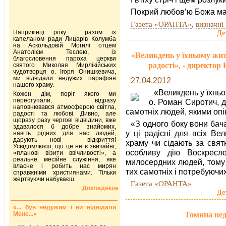
Покрий любов’ю Божа ма
,
Газета «ОРАНТА»
визначні 
Наприкінці року разом із
Де
капеланом ради Лицарів Колумба
на Аскольдовій Могилі отцем
Анатолієм Теслею, із
«Великдень у їхньому житт
благословення пароха церкви
радості», - директор
святого Миколая Мирлікійських
чудотворця о. Ігоря Онишкевича,
ми відвідали недужих парафіян
27.04.2012
нашого храму.
«Великдень у їхньо
Кожен дім, поріг якого ми
переступали, відразу
о. Роман Сиротич, д
наповнювався атмосферою світла,
самотніх людей, якими опі
радості та любові. Дивно, але
щоразу разу чергові відвідини, вже
«З одного боку вони бач
здавалося б добре знайомих,
у ці радісні для всіх Ве
навіть рідних для нас людей,
дарують нові відкриття!
храму чи сідають за свят
Усвідомлюєш, що це не є звичайні,
особливу дію Воскресло
«планові візити ввічливості», а
реальне месійне служіння, яке
милосердних людей, тому 
власне і робить нас мирян
тих самотніх і потребуючих
справжніми християнами. Тільки
жертвуючи набуваєш.
Газета «ОРАНТА»
Докладніше
Де
«... був недужим і ви відвідали
Томина нед
Мене...»