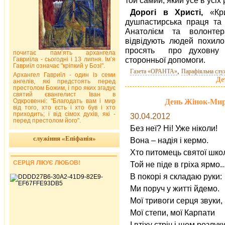
Дорогі в Христі,
«Кр
душпастирська праця та 
Анатолієм та волонте
відвідують людей похилог
просять про духовну н
почитає пам’ять архангела
сторонньої допомоги.
Гавриїла - сьогодні і 13 липня. Ім’я
Гавриїл означає "кріпкий у Бозі".
,
Газета «ОРАНТА»
Парафіяльна слу
Архангел Гавриїл - один із семи
Де
ангелів, які предстоять перед
престолом Божим, і про яких згадує
святий євангелист Іван в
День Жінок-Мир
Одкровенні: "Благодать вам і мир
від того, хто єсть і хто був і хто
приходить; і від сімох духів, які -
30.04.2012
перед престолом його".
Без неї? Ні! Уже ніколи!
служіння «Епіфанія»
Вона – надія і кермо.
Хто питомець святої шко
СЕРЦЯ ЛІКУЄ ЛЮБОВ!
Той не піде в гріха ярмо..
В покорі я складаю руки:
Ми поруч у житті йдемо.
Мої тривоги серця звуки,
Мої степи, мої Карпати
І втіху стріч і щем розлук