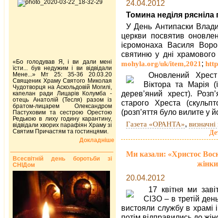
24.04.2012
Томина неділя рясніла 
У День Антипаски Влади
церкви посвятив оновлени
ієромонаха Василя Воро
святиню у дні храмового
«Бо голодував Я, і ви дали мені
;
mohyla.org/uk/item,2021
htt
їсти... був недужим і ви відвідали
Оновлений Хрест
Мене...» Мт 25: 35-36 20.03.20
Священик Храму Святого Миколая
Віктора та Марія 
Чудотворця на Аскольдовій Могилі,
дерев’яний хрест). Розп
капелан ради Лицарів Колумба -
отець Анатолій (Тесля) разом із
старого Хреста (скульп
братом-лицарем Олександром
(розп’яття було вилите у й
Пастуховим та сестрою Орестою
Редькою в лиху годину карантину,
,
Газета «ОРАНТА»
визначні 
відвідали хворих парафіян Храму зі
Святим Причастям та гостинцями.
Де
Докладніше
Ми казали: «Христос Воскр
Всесвітній день боротьби зі
жінки
СНІДом
20.04.2012
17 квітня ми заві
СІЗО – в третій ден
вистояли службу в храмі 
потім відправились до жінок