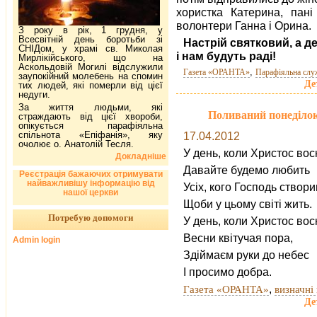
хористка Катерина, пані
волонтери Ганна і Орина.
З року в рік, 1 грудня, у
Всесвітній день боротьби зі
Настрій святковий, а 
СНІДом, у храмі св. Миколая
і нам будуть раді!
Мирлікійського, що на
Аскольдовій Могилі відслужили
,
Газета «ОРАНТА»
Парафіяльна слу
заупокійний молебень на спомин
Де
тих людей, які померли від цієї
недуги.
За життя людьми, які
Поливаний понеділок
страждають від цієї хвороби,
опікується парафіяльна
спільнота «Епіфанія», яку
17.04.2012
очолює о. Анатолій Тесля.
У день, коли Христос вос
Докладніше
Давайте будемо любить
Реєстрація бажаючих отримувати
найважливішу інформацію від
Усіх, кого Господь створи
нашої церкви
Щоби у цьому світі жить.
Потребую допомоги
У день, коли Христос вос
Весни квітучая пора,
Admin login
Здіймаєм руки до небес
І просимо добра.
,
Газета «ОРАНТА»
визначні 
Де