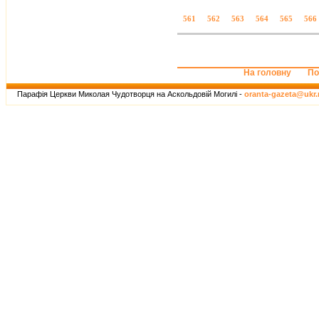
561
562
563
564
565
566
На головну
По
Парафія Церкви Миколая Чудотворця на Аскольдовій Могилі -
oranta-gazeta@ukr.