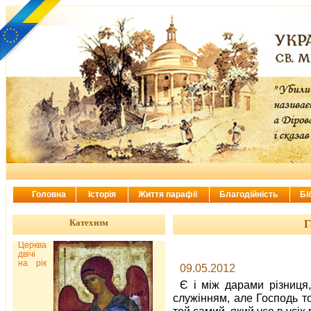
Головна
Історія
Життя парафії
Благодійність
Бі
Катехизм
Г
Церква
двічі
на рік
09.05.2012
Є і між дарами різниця
служінням, але Господь то
той самий, який усе в усіх р