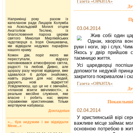
Газета «ОРАНТА»
Де
Пр
Наприкінці року разом із
капеланом ради Лицарів Колумба
на Аскольдовій Могилі отцем
03.04.2014
Анатолієм Теслею, із
благословення пароха церкви
Жив собі один цар
святого Миколая Мирлікійських
Однак, хворіла вон
чудотворця о. Ігоря Онишкевича,
ми відвідали недужих парафіян
руки і ноги, зір і слух. Ч
нашого храму.
Якось у двір прийшов с
Кожен дім, поріг якого ми
таємницю життя.
переступали, відразу
наповнювався атмосферою світла,
Усі царедворці поспіш
радості та любові. Дивно, але
допомогти недужій принце
щоразу разу чергові відвідини, вже
здавалося б добре знайомих,
закритого покривалом і ск
навіть рідних для нас людей,
дарують нові відкриття!
Газета «ОРАНТА»
Усвідомлюєш, що це не є звичайні,
Де
«планові візити ввічливості», а
реальне месійне служіння, яке
власне і робить нас мирян
Покаяльний
справжніми християнами. Тільки
жертвуючи набуваєш.
02.04.2014
Докладніше
У християнській вірі сер
«... був недужим і ви відвідали
важливе місце займає мол
Мене...»
основною потребою в житт