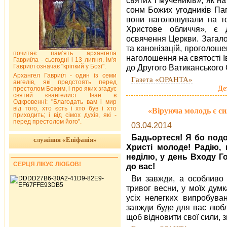
сонм Божих угодників Па
вони наголошували на то
Христове обличчя», є 
освячення Церкви. Загало
та канонізацій, проголош
почитає пам’ять архангела
наголошення на святості І
Гавриїла - сьогодні і 13 липня. Ім’я
Гавриїл означає "кріпкий у Бозі".
до Другого Ватиканського 
Архангел Гавриїл - один із семи
Газета «ОРАНТА»
ангелів, які предстоять перед
Де
престолом Божим, і про яких згадує
святий євангелист Іван в
Одкровенні: "Благодать вам і мир
від того, хто єсть і хто був і хто
«Віруюча молодь є си
приходить; і від сімох духів, які -
перед престолом його".
03.04.2014
Бадьортеся! Я бо подол
служіння «Епіфанія»
Христі молоде! Радію,
неділю, у день Входу Г
СЕРЦЯ ЛІКУЄ ЛЮБОВ!
до вас!
Ви завжди, а особливо 
тривог весни, у моїх дум
усіх нелегких випробува
завжди буде для вас любл
щоб відновити свої сили, з