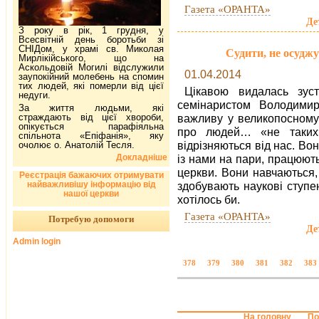
Газета «ОРАНТА»
Де
З року в рік, 1 грудня, у
Всесвітній день боротьби зі
СНІДом, у храмі св. Миколая
Судити, не осудж
Мирлікійського, що на
Аскольдовій Могилі відслужили
01.04.2014
заупокійний молебень на спомин
тих людей, які померли від цієї
Цікавою видалась зуст
недуги.
семінаристом Володими
За життя людьми, які
страждають від цієї хвороби,
важливу у великопосному 
опікується парафіяльна
про людей… «не таких»
спільнота «Епіфанія», яку
відрізняються від нас. Вон
очолює о. Анатолій Тесля.
Докладніше
із нами на пари, працюють 
церкви. Вони навчаються,
Реєстрація бажаючих отримувати
найважливішу інформацію від
здобувають наукові ступен
нашої церкви
хотілось би.
Газета «ОРАНТА»
Потребую допомоги
Де
Admin login
378
379
380
381
382
383
На головну
По