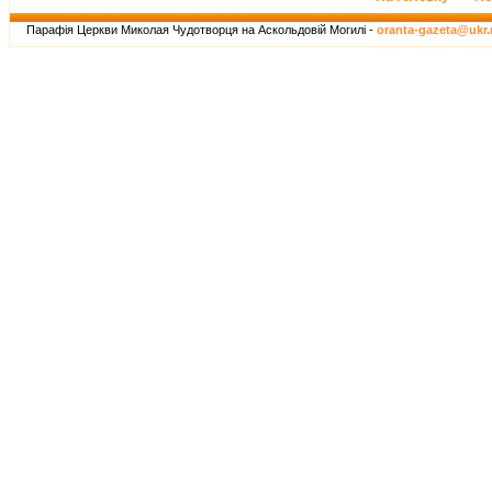
Парафія Церкви Миколая Чудотворця на Аскольдовій Могилі -
oranta-gazeta@ukr.