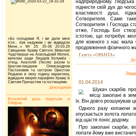
надприродному. Людська 
піднести свій дух до чого
властивості душі, під
Сотворителя. Саме так
Сотворителя і Господа ст
отже, Господь Бог ство
істотою, що потребує мо
«Бо голодував Я, і ви дали мені
для кожного з нас мала б
їсти... був недужим і ви відвідали
Мене...» Мт 25: 35-36 20.03.20
продовження фізичного жи
Священик Храму Святого Миколая
Газета «ОРАНТА»
Чудотворця на Аскольдовій Могилі,
капелан ради Лицарів Колумба -
Де
отець Анатолій (Тесля) разом із
братом-лицарем Олександром
Пастуховим та сестрою Орестою
Люди
Редькою в лиху годину карантину,
відвідали хворих парафіян Храму зі
01.04.2014
Святим Причастям та гостинцями.
Докладніше
Шукач скарбів про
місці закопані в зе
Всесвітній день боротьби зі
їх. Він довго розшукував ц
СНІДом
Одного разу копаючи з
опускається золота лопата.
від щастя поніс додому.
Про закопані скарби, в
лопати йому вже вистачить.