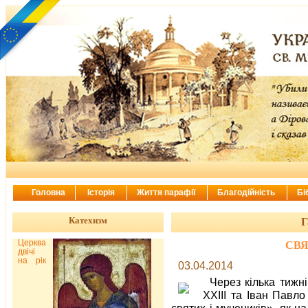
Головна
Історія
Життя парафії
Благодійність
Бі
Катехизм
Г
Церква
СВЯ
двічі
на рік
03.04.2014
Через кілька тижні
ХХІІІ та Іван Павло
святих і мучеників», як н