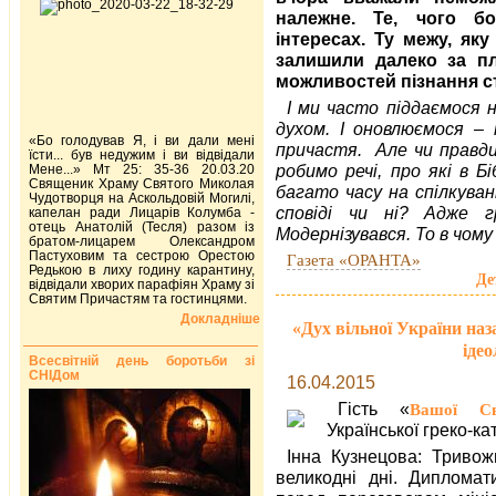
належне. Те, чого б
інтересах. Ту межу, як
залишили далеко за пл
можливостей пізнання с
І ми часто піддаємося н
духом. І оновлюємося –
«Бо голодував Я, і ви дали мені
причастя. Але чи правди
їсти... був недужим і ви відвідали
робимо речі, про які в Б
Мене...» Мт 25: 35-36 20.03.20
Священик Храму Святого Миколая
багато часу на спілкуван
Чудотворця на Аскольдовій Могилі,
сповіді чи ні? Адже г
капелан ради Лицарів Колумба -
отець Анатолій (Тесля) разом із
Модернізувався. То в чом
братом-лицарем Олександром
Пастуховим та сестрою Орестою
Газета «ОРАНТА»
Редькою в лиху годину карантину,
Де
відвідали хворих парафіян Храму зі
Святим Причастям та гостинцями.
Докладніше
«Дух вільної України на
ідео
Всесвітній день боротьби зі
СНІДом
16.04.2015
Гість «
Вашої Св
Української греко-ка
Інна Кузнецова: Тривож
великодні дні. Диплома