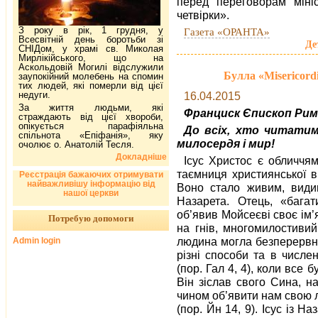
перед переговорам мініс
четвірки».
З року в рік, 1 грудня, у
Газета «ОРАНТА»
Всесвітній день боротьби зі
Де
СНІДом, у храмі св. Миколая
Мирлікійського, що на
Аскольдовій Могилі відслужили
Булла «Misericord
заупокійний молебень на спомин
тих людей, які померли від цієї
недуги.
16.04.2015
За життя людьми, які
Франциск
Єпископ Рим
страждають від цієї хвороби,
опікується парафіяльна
До всіх, хто читати
спільнота «Епіфанія», яку
милосердя і мир!
очолює о. Анатолій Тесля.
Докладніше
Ісус Христос є обличчя
таємниця християнської в
Реєстрація бажаючих отримувати
найважливішу інформацію від
Воно стало живим, видим
нашої церкви
Назарета. Отець, «бага
об’явив Мойсеєві своє ім’
Потребую допомоги
на гнів, многомилостивий
людина могла безперервн
Admin login
різні способи та в числе
(пор. Гал 4, 4), коли все 
Він зіслав свого Сина, н
чином об’явити нам свою л
(пор. Йн 14, 9). Ісус із 