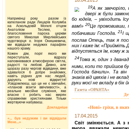
19
А як звечоріло,
две­рі ж були замкн
Наприкінці року разом із
бо юдеїв, – увіходить Іс
капеланом ради Лицарів Колумба
20
вам!»
Це промовивши, по
на Аскольдовій Могилі отцем
Анатолієм Теслею, із
21
по­бачивши Господа.
І 
благословення пароха церкви
святого Миколая Мирлікійських
послав Отець, так я по
чудотворця о. Ігоря Онишкевича,
ми відвідали недужих парафіян
них і каже їм: «Прийміть
нашого храму.
відпустяться їм, кому ж
Кожен дім, поріг якого ми
переступали, відразу
24
Тома ж, один з дванад
наповнювався атмосферою світла,
радості та любові. Дивно, але
ними, коли то прийшов бу
щоразу разу чергові відвідини, вже
Господа бачили». Та він
здавалося б добре знайомих,
навіть рідних для нас людей,
знаків від цвяхів і не вкла
дарують нові відкриття!
руки моєї не вкладу в бік й
Усвідомлюєш, що це не є звичайні,
«планові візити ввічливості», а
Газета «ОРАНТА»
реальне месійне служіння, яке
Де
власне і робить нас мирян
справжніми християнами. Тільки
жертвуючи набуваєш.
«Нові» гріхи, в яки
Докладніше
17.04.2015
«... був недужим і ви відвідали
Мене...»
Світ змінюється. А з
вчора вважали немож