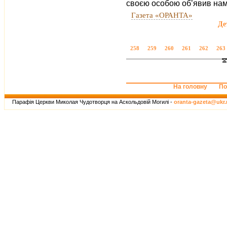
своєю особою об’явив нам
Газета «ОРАНТА»
Де
258
259
260
261
262
263
На головну
По
Парафія Церкви Миколая Чудотворця на Аскольдовій Могилі -
oranta-gazeta@ukr.