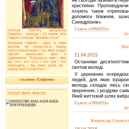
християни. Проповідуючи
існують також «прихова
допомоги ближнім, зазн
Синедріонів».
Газета «ОРАНТА»
почитає пам’ять архангела
Де
Гавриїла - сьогодні і 13 липня. Ім’я
Гавриїл означає "кріпкий у Бозі".
Архангел Гавриїл - один із семи
Які
ангелів, які предстоять перед
престолом Божим, і про яких згадує
святий євангелист Іван в
21.04.2015
Одкровенні: "Благодать вам і мир
Останніми десятиліття
від того, хто єсть і хто був і хто
приходить; і від сімох духів, які -
святом молоді.
перед престолом його".
У церковних осередках
людей, для яких ієрархи
служіння «Епіфанія»
молодь складає якісь св
звернення, і роздуми сам
СЕРЦЯ ЛІКУЄ ЛЮБОВ!
Який життєвий шлях вибр
Газета «ОРАНТА»
Де
Коментар Євангелі
18.04.2015