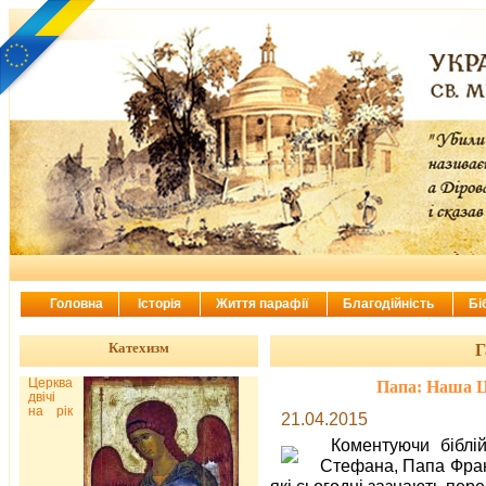
Головна
Історія
Життя парафії
Благодійність
Бі
Катехизм
Г
Церква
Папа: Наша Ц
двічі
на рік
21.04.2015
Коментуючи біблі
Стефана, Папа Франц
які сьогодні зазнають пере