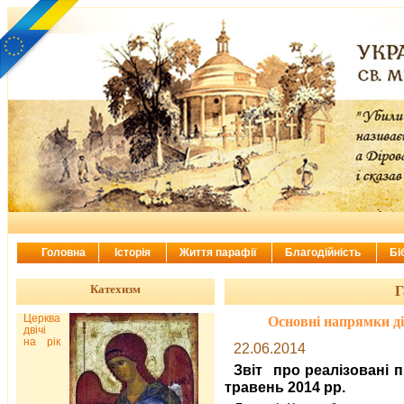
Головна
Історія
Життя парафії
Благодійність
Бі
Катехизм
Г
Церква
Основні напрямки ді
двічі
на рік
22.06.2014
Звіт про реалізовані п
травень 2014 рр.