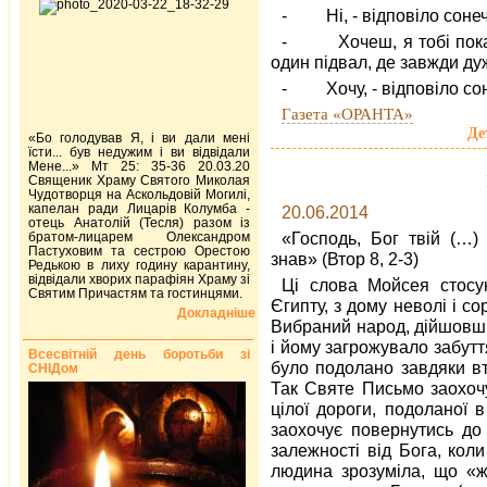
- Ні, - відповіло сонечк
- Хочеш, я тобі покаж
один підвал, де завжди ду
- Хочу, - відповіло соне
Газета «ОРАНТА»
Де
«Бо голодував Я, і ви дали мені
їсти... був недужим і ви відвідали
Мене...» Мт 25: 35-36 20.03.20
Священик Храму Святого Миколая
Чудотворця на Аскольдовій Могилі,
капелан ради Лицарів Колумба -
20.06.2014
отець Анатолій (Тесля) разом із
«Господь, Бог твій (…)
братом-лицарем Олександром
Пастуховим та сестрою Орестою
знав» (Втор 8, 2-3)
Редькою в лиху годину карантину,
відвідали хворих парафіян Храму зі
Ці слова Мойсея стосуют
Святим Причастям та гостинцями.
Єгипту, з дому неволі і со
Докладніше
Вибраний народ, дійшовши
і йому загрожувало забутт
Всесвітній день боротьби зі
було подолано завдяки вт
СНІДом
Так Святе Письмо заохочу
цілої дороги, подоланої в
заохочує повернутись до 
залежності від Бога, кол
людина зрозуміла, що «ж