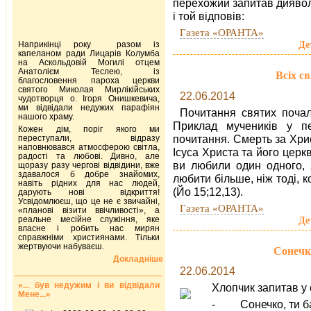
перехожий запитав диявола
і той відповів:
Газета «ОРАНТА»
Де
Наприкінці року разом із
капеланом ради Лицарів Колумба
на Аскольдовій Могилі отцем
Анатолієм Теслею, із
Всіх с
благословення пароха церкви
святого Миколая Мирлікійських
22.06.2014
чудотворця о. Ігоря Онишкевича,
ми відвідали недужих парафіян
Почитання святих почал
нашого храму.
Приклад мучеників у п
Кожен дім, поріг якого ми
почитання. Смерть за Хри
переступали, відразу
наповнювався атмосферою світла,
Ісуса Христа та його церк
радості та любові. Дивно, але
ви любили один одного, 
щоразу разу чергові відвідини, вже
здавалося б добре знайомих,
любити більше, ніж тоді, к
навіть рідних для нас людей,
(Йо 15;12,13).
дарують нові відкриття!
Усвідомлюєш, що це не є звичайні,
Газета «ОРАНТА»
«планові візити ввічливості», а
реальне месійне служіння, яке
Де
власне і робить нас мирян
справжніми християнами. Тільки
жертвуючи набуваєш.
Сонечко
Докладніше
22.06.2014
«... був недужим і ви відвідали
Хлопчик запитав у 
Мене...»
- Сонечко, ти ба