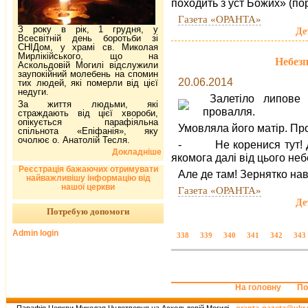
походить з уст Божих» (пор
Газета «ОРАНТА»
З року в рік, 1 грудня, у
Де
Всесвітній день боротьби зі
СНІДом, у храмі св. Миколая
Мирлікійського, що на
Небезп
Аскольдовій Могилі відслужили
заупокійний молебень на спомин
20.06.2014
тих людей, які померли від цієї
недуги.
Залетіло липове 
За життя людьми, які
провалля.
страждають від цієї хвороби,
опікується парафіяльна
Умовляла його матір. Про
спільнота «Епіфанія», яку
очолює о. Анатолій Тесля.
- Не коренися тут! До
Докладніше
якомога далі від цього неб
Реєстрація бажаючих отримувати
Але де там! Зернятко наві
найважливішу інформацію від
нашої церкви
Газета «ОРАНТА»
Де
Потребую допомоги
Admin login
338
339
340
341
342
343
На головну
По
Парафія Церкви Миколая Чудотворця на Аскольдовій Могилі -
oranta-gazeta@ukr.