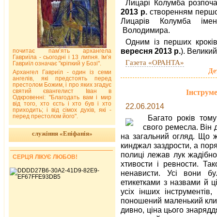
Лицарі Колумба розпоча
2013 р.
створенням першої
Лицарів Колумба імен
Володимира.
Одним із перших кроків
вересня 2013 р.
). Велики
почитає пам’ять архангела
Гавриїла - сьогодні і 13 липня. Ім’я
Газета «ОРАНТА»
Гавриїл означає "кріпкий у Бозі".
Де
Архангел Гавриїл - один із семи
ангелів, які предстоять перед
престолом Божим, і про яких згадує
святий євангелист Іван в
Інструме
Одкровенні: "Благодать вам і мир
від того, хто єсть і хто був і хто
22.06.2014
приходить; і від сімох духів, які -
перед престолом його".
Багато років том
свого ремесла. Він 
служіння «Епіфанія»
на загальний огляд. Що ж
кинджал заздрости, а поря
полиці лежав лук жадібно
СЕРЦЯ ЛІКУЄ ЛЮБОВ!
хтивости і ревности. Так
ненависти. Усі вони бу
етикетками з назвами й ц
усіх інших інструментів
поношений маленький клин
дивно, ціна цього знаряд